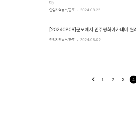
외에도 2..
다)
안양지역뉴스/군포
2024.08.22
[20240809]군포에서 민주평화아카데미 월
안양지역뉴스/군포
2024.08.09
1
2
3
4