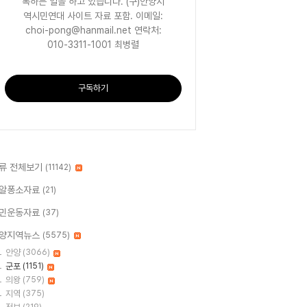
록하는 일을 하고 있습니다. (구)안양지
역시민연대 사이트 자료 포함. 이메일:
choi-pong@hanmail.net 연락처:
010-3311-1001 최병렬
구독하기
류 전체보기
(11142)
알퐁소자료
(21)
민운동자료
(37)
양지역뉴스
(5575)
안양
(3066)
군포
(1151)
의왕
(759)
지역
(375)