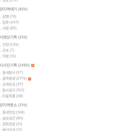
정보
(219)
양지역얘기
(806)
성명
(74)
담론
(647)
사람
(85)
시영상기록
(256)
안양
(236)
군포
(7)
의왕
(13)
시사진기록
(2480)
동네탐사
(97)
골목풍경
(2176)
오래된곳
(37)
탐사공지
(102)
미술작품
(68)
양지역명소
(296)
동네맛집
(148)
숨은공간
(80)
문화관광
(51)
백년가게
(17)