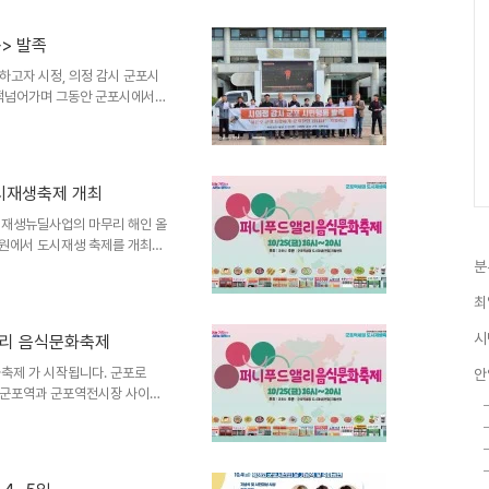
램으로 열린다. 송원용 도서관장
 할 수 있는 좋은 기회를 마련
동> 발족
”고 말했다. ‘2024년 누리
을 모집할 계획이며, 참여를 원
하고자 시정, 의정 감시 군포시
쩍넘어가며 그동안 군포시에서
서 준엄한 군포시 자치행정의 평
곳에 모였습니다. 조선후기 시대
 내용을 보면 공직자가 가장 두
다. 그러나 현 군포시장은 과연
도시재생축제 개최
없습니다. 지난 구설수들을 돌아
지난 올해 2월경 군포시민협이
시재생뉴딜사업의 마무리 해인 올
일원에서 도시재생 축제를 개최한
음식문화축제, 군포 역전 도랫길 축
분
련되어 있다. 25일 진행되는
최
 ‘퍼니푸드앨리’ 음식골목 거
 음식문화를 체험할 수 있는 부
시
드앨리 음식문화축제
명이나 인사말 등의 간단한 퀴즈
제공한다. 이어 26일 진행하는
화축제 가 시작됩니다. 군포로
안
닌 군포역과 군포역전시장 사이에
음식점과 중국음식점, 한국의 서
 음식문화축제는 군포역세권도시
상권활성화를 위해 마련돼 군포
화공동체 히응이 기획 진행한