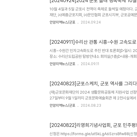
[20240924]2024 군포 올래 행복축제 10월
다. 현장에서는 아시아에 대한 퀴즈이벤트에 참여하시면 5
험쿠폰 을 받으실 수 있어요. 체험쿠폰은 각 매장마다 사장
10월 4일과 5일 군포시 전역이 축제로 들썩일 예정이다.
식을 무료로 받으실 수 있는 체험권이..
재단, ㈔예총군포지회, ㈔문인협회 군포시지부, 군포공예
회가 주관하는 2024 군포올래 행복축제가 펼쳐지기 때문이
안양지역뉴스/군포
2024.09.24
서대전을 비롯해 7개 축제를 통합해 책·문화·예술·공연이 함께
來 행복축제’로 연다. 군포시민의 날 기념식 및 축하공연은 
시 시민체육광장에서 열린다. 군포시민의날 기념식과 군포
[20240911]수리산 관통 시흥-수원 고속도
식 후에는 축하공연이 김현욱 아나운서의 진행으로 예정돼있다
희, 버블엑스 등이 초대가수로 출연할 예정이고 대북퍼포
시흥~수원간 민자고속화도로 추진 반대 토론회]▷일시: 2024
다. 제10회..
장소: 수리산도립공원 탐방안내소 회의실(1층)▷내용-개
제-송성영(군포시민사회단체협의회 대표)-임봉구(서울대
안양지역뉴스/군포
2024.09.11
정토론-토론1. 성기황(경기도의회 의원)-토론2. 이우천(군
(속달4통 마을회)*질의응답*플로어토론▷문의: 031-3
센터)▷신청링크: https://forms.gle/CYR1gN89yGG
[20240823]군포스케치, 군포 역사를 그리
(재)군포문화재단의 2024 생활문화공동체 지원사업 선정
27일부터 9월 1일까지 군포문화예술회관 제 2전시실에서
개최한다. 군포스케치 회원들은 시민과 함께하는 야외 스케
안양지역뉴스/군포
2024.08.23
회, 동래정씨 동래군파 종택 등 군포의 역사적 장소를 탐방
품을 선보일 예정이다. 이번 전시는 평소 스케치로 군포의
회원뿐 아니라 야외 스케치에 함께한 시민들의 작품도 함께
[20240822]리영희기념사업회, 군포 민주
본 전시는 누구나 자유롭게 관람할 수 있으며, 전시를 통해
유하는 장을 마련할 것으로 기대되고 있다. (재)군포문화
신청은 https://forms.gle/ut5kLgA6SzrsBfw