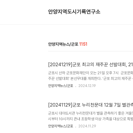
안양지역도시기록연구소
안양지역뉴스/군포
1151
[20241219]군포 최고의 재주꾼 선발대회, 
군포시 산하 군포문화재단이 오는 21일 오후 7시 군포문
주꾼 선발대회’ 본선무대를 개최한다. ‘군포 최고의 재주꾼
재능을 발굴하고 양성하기 위해 재단이 마련한 시민 참여형
안양지역뉴스/군포
2024.12.19
참가자들은 뮤지컬 무대에 올라 실제 배우들과 함께 관객 앞
번 본선 무대에는 초대 가수로 변진섭·류지광씨가 출연한다.
진섭의 감미로운 무대와 트로트계의 아이돌 류지광의 열정적
[20241129]군포 누리천문대 12월 7일 별관
다. 전형주 군포문화재단 대표이사는 “‘군포 최고의 재주
들이 직접 주인공이 돼 장기자랑을 펼치는 장으로 매우 의미
군포시 대야도서관 누리천문대가 별을 관측하기 좋은 겨울철을
드는 무대..
시부터 10시까지 관내 초등학생 이상 가족을 대상으로 특별
누리천문대 별밤가족여행 특별관측회’는 4계절 대표 별자
안양지역뉴스/군포
2024.11.29
천문학 강의와 함께 천체망원경을 통한 다양한 천체관측을