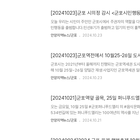
학, 천문퀴즈 쇼 등 별과 우주를 즐길 수 있는 체험 프로그
은 “우리 군포시민들이 가족과 함께 별을 보고 우주를 이야기
[20241023]군포 시의정 감시 <군포시민행
하였으니, 천문학에 관심이 있는 시민들의 많은 참여를 바란다
천문대 별밤가족여행 특별관측회’는 추첨을 통해 참가 가족
오늘 우리는 시민이 주인인 군포시에서 주권자의 역할을 다
하는 분은 1..
민행동을 출범합니다.민선8기가 출범하고 임기의 반이 훌
시민을 위한 행정이 펼쳐졌는지를 점검하며 시민의 편에 서
안양지역뉴스/군포
2024.10.23
가를 시민들과 함께 만들어 가고자 오늘 결연한 의지로 이
에 쓰여졌던 공직자의 기본서라 할수 있는 목민심서의 일부
려워 해야할 사항은 백성, 하늘, 자기마음 이라 할수 있습니
[20241023]군포역전에서 10월25-26일 
시민을 두려워하는 자치행정을 펼쳤는지 반문하지 않을 수 
보며 가장먼저 시민의 자긍심은 나락으로 떨어졌습니다. \
군포시는 2021년부터 올해까지 진행되는 군포역세권 도
성명서에서 밝힌 내용의..
해 10월 25일~26일 양일간 재생 사업지인 군포역세권 
다. 10월 25일과 26일 금, 토 각 하루씩 퍼니푸드앨리 
안양지역뉴스/군포
2024.10.23
제라는 이름으로 진행되며 축제마다 다양한 즐길거리들이 마
퍼니푸드앨리 음식문화축제는 군포역세권 상권활성화를 위해
리에서 진행되며 축제 시작을 알리는 문주 제막식부터 세계
[20241021]군포역앞 골목, 25일 퍼니푸
스 운영과, 각국의 악기연주공연이 펼져진다. 각 나라별 지
참여자에게 퍼니푸드앨리 상가에서 이용할 수 있는 쿠폰을 
오는 금요일, 10월 25일 #군포퍼니푸드앨리 의 #음식문
군포역전 도랫길..
534번길에 있는 퍼니푸드앨리는 100여년의 역사를 지
있는 군포역 1-1번출구 앞에 있는 작은 골목으로, 베트남 
안양지역뉴스/군포
2024.10.21
민음식들이 빼곡히 들어찬 독특한 먹거리골목이다. 이번
재생(현장)지원센터의 도시재생뉴딜사업의 일환으로 지역
시가 주최하고 군포역세권도시재생지원센터가 주관하며 문