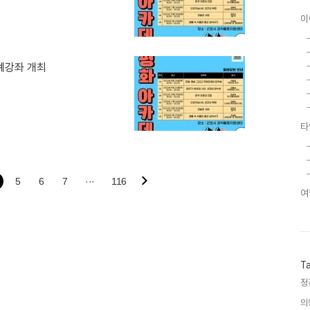
이
례강좌 개최
타
5
6
7
···
116
여
T
정
의