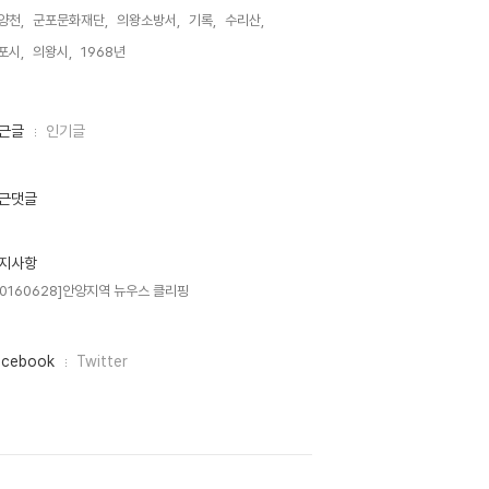
양천,
군포문화재단,
의왕소방서,
기록,
수리산,
포시,
의왕시,
1968년,
근글
인기글
근댓글
지사항
20160628]안양지역 뉴우스 클리핑
acebook
Twitter