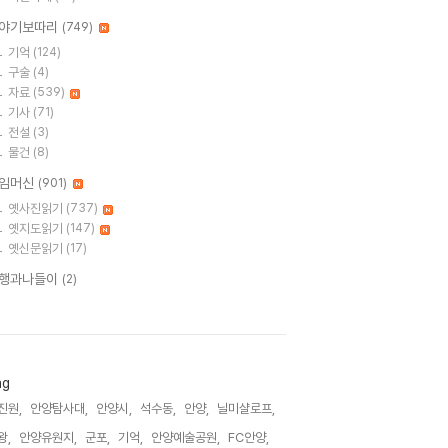
야기보따리
(749)
기억
(124)
구술
(4)
자료
(539)
기사
(71)
전설
(3)
물건
(8)
임머신
(901)
옛사진읽기
(737)
옛지도읽기
(147)
옛신문읽기
(17)
행과나들이
(2)
ag
진원,
안양탐사대,
안양시,
석수동,
안양,
닐미샬로프,
왕,
안양유원지,
군포,
기억,
안양예술공원,
FC안양,