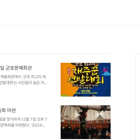
21일 군포문예회관
화예술회관에서 ‘군포 최고의 재
 선발대회’는 시민들의 숨은 끼와
 공연이다. 본선에 진출한 시민
에서 실력을 선보인다. 특히 이
 대한민국 대표 발라드 가수 변
인 공연을 무료로 감상할 수 있
측회 마련
꾼 선발대회’ 본선무대는 군포시민
가 깊다”며 “시민들이 함께 만
 맞이하여 12월 7일 오후 7
관측회를 마련했다. ‘2024년
리와 오늘의 관측성에 대한 기초
 비롯하여 천체투영실 별자리 견