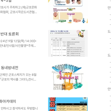
 4~5일
천원 상당의 #음식문화축제 #체
님들이 특별히 추천한 맛배기 음
 군포시가 주최하고 (재)군포문화
안
문화협회, 군포시작은도서관협의
다. 군포시는 지난 해 부터 독
하는 ‘모두 모여 행복한 All
다음달 4일 오후 6시30분~9
시민대상 시상식이 열린다. 기념
도
로 반대 토론회
. 효린, 박서진, 박건우, 한담
먼스와 드론라이트 쇼가 펼쳐진
년 9월 12일(목) 14:30▷
회안내/인사말/사진촬영*주제발
 환경생태계획연구센터 교수)*지
포시의회 의원)-토론3. 주영덕
도
91-0994(군포시민주시민교육
6wiSH9
다 동네방네전
단체인 군포스케치가 오는 8월
 「군포의 역사를 그리다」전시를
치를 통해 군포 수리사, 둔대교
하고, 현장을 스케치로 기록한 작
안
 아름다움을 기록하던 군포스케치
 전시될 예정이라 전했다. 또한
평화아카데미
 지역의 역사와 소중한 가치를 공
재단은「군포의 역사를 그리다」전시
88(신청 안하시고 참석하셔도 무방합니