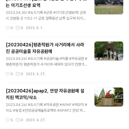
양사를 대표하는 상품 제작을 한다면 상품 디자인으로 활
는 이기조선생 묘역
용해도 좋을만한 콘텐츠가 아닐까 싶었다. 다시보고 싶은
글 내용
데 안양박물관 전시 공간에서는 찾아볼 수가 없다. 수장고
2023.04.30/ #도시기록 #군포 #이기조선생묘역/ 군포
에 보관중인가? 어디에 있을까 궁금하다.
시 산본동 산 1152-11 군포 철쭉동산 남쪽 입구에 위치해
있다. 원래 경기도 장단(長湍)에 있던 것을 1728년(영조
작성시간
0
0
2023. 5. 1.
4)에 산본동 16번지 근처로 이장했다가, 1992년 산본 신
도시 건설로 지금의 위치에 조성하였다. 1990년 4월 30
일에 경기도 기념물(제 121호)로 지정되었고, 한산이씨 총
[20230426]평촌학원가 사거리에서 사라
대종회에서 관리해오고 있다.
진 공공미술품 자유공원에
글 내용
2023.04.26/ #도시기록 #공공미술 #작품 #자유공원 #
평촌학원가/ 평촌학원가 사거리에 세워져 있다가 언젠가
갑자기 없어진 작품을 인근 자유공원 평촌아트앞 정원에서
작성시간
0
0
2023. 4. 27.
발견하다. 세명의 여성이 포도주를 따르는 듯한 형태의 이
작품에 대해 작품명이나 작가, 왜 이곳으로 이전헤 설치됐
는지에 대한 설명이나 안내판도 없고 곳곳이 깨지고, 찌부
[20230426]apap2, 안양 자유공원에 설
러지고, 녹슬어 가는 모습을 보니 그냥 버려진듯한 느낌이
치된 맥코믹/삭소
다. 이 작품이 평촌학원가 사거리에 있을때도 차량 통행으
글 내용
로 접근이 쉽지않아 사진찍기도 누구의 어떤 작품인지 알
2023.04.26/ #도시기록 #자유공원 #APAP #맥코믹 #
기도 어려웠다. 현재 그 자리에는 누군가의 다른 작품이 세
삭소 #농업 #안양공공예술프로젝트 #APAP2 안양 자유
워져 있다.
공원 평촌아트홀 앞 정원에 세워진 빨간 농기계를 보신적
작성시간
0
0
2023. 4. 27.
이 있나요~? 2007년 개최됐던 apap2 작품으로 프랑스
국적 베르트랑 라비에 작가의 '맥코믹/삭소(McCormick/