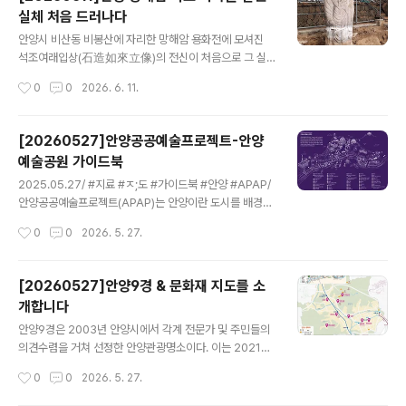
150여미터 지점의 암벽에 새겨져 있으며 위치상으로는 벽
실체 처음 드러나다
천교 다리 끝자락 세월이가면 건물 좌측이다. 암벽에 새겨
글 내용
진 비문의 글싸는 "金海金氏 賜牌地(김해김씨 사패
안양시 비산동 비봉산에 자리한 망해암 ​용화전에 모셔진
지)"로 앞서 1차 발견한 사패지 비문의 상새한 내용과 달리
석조여래입상(石造如來立像)의 전신이 처음으로 그 실
단순하다.풀이해보면 賜牌(사퍠)란 임금이 김해김씨 문중
체를 드러냈다. 안양시에서는 지난 2017년 보존처리공사
작성시간
0
0
2026. 6. 11.
에 하사한 땅이란 뜻이다.유추해보면 이 비문은 일제에 의
를 통해 불상에 도포된 안료를 제거한데 이어 최근에는 용
해 유원지로 개발되기 이전, 이 계곡 일..
화전 보수공사를 진행중이다 망해암 석조여래입상은 보개
하단부의 성화(成化) 15년 명문을 통해, 조선 성종 10년(1
[20260527]안양공공예술프로젝트-안양
479)이라는 조성연대가 확인되었으나 오랜기간 불상의
예술공원 가이드북
무릎 아래는 법당 마루 아래에 묻히고 불상의 윗부분만 법
글 내용
당의 마루 위에 노출되어 있고, 불상 앞에는 불단이 놓여있
2025.05.27/ #지료 #ㅈ;도 #가이드북 #안양 #APAP/
어 그 실체를 알수 없었다. 다욱이 불상에 전체적으로 검은
안양공공예술프로젝트(APAP)는 안양이란 도시를 배경으
색과 흰색 안료가 칠해져 있어 온전한 모습을 확인하기 어
로 3년마다 열리는 국내 유일의 공공예술 축제다. 안양의
작성시간
0
0
2026. 5. 27.
려웠다. 이에 안양시가 지난 2017년 불상에 칠해진 안료
역사·문화·지형·개발 등 변화하는 현대 도시의 문맥과 환경
를 제거하자, 눈꺼풀, 볼, 턱 등..
을 미술·조각·건축·디자인·퍼포먼스 등 다양한 공공예술 작
품으로 풀어내고 선보이며, 시민이 일상 속에서 예술을 즐
[20260527]안양9경 & 문화재 지도를 소
길 수 있도록 도시 자체를 하나의 갤러리로 만들어가는 프
개합니다
로젝트이다. 2005년 개최한 첫 회 이래로 공공예술을 안
글 내용
양의 도시환경에 맞게 풀어냄으로써 현재까지 안양 시민
안양9경은 2003년 안양시에서 각계 전문가 및 주민들의
및 국내외 예술 관객과 함께하고 있다.2005 ~ 2023 안
의견수렴을 거쳐 선정한 안양관광명소이다. 이는 2021년
양공공예술프로젝트2004.12.APAP 1회 예술감독 선임
에 지징한 안양8경중에서 기존의 삼막사 남녀근석을 제외
작성시간
0
0
2026. 5. 27.
(이영철)2005.11.05.제1회 안양공공예술프로젝트(APA
하고, 안양천과 평촌1번가문화의거리를 추가하여 새롭게
P1) 개막2005..
안양9경으로 변경 지정한 것이다. 제1경 - 안양예술공원안