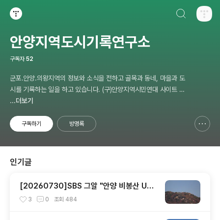
검색하기
티스토리
안양지역도시기록연구소
구독자
52
군포.안양.의왕지역의 정보와 소식을 전하고 골목과 동네, 마을과 도
시를 기록하는 일을 하고 있습니다. (구)안양지역시민연대 사이트 자
료 포함. 이메일: choi-pong@hanmail.net 연락처: 010-3311-10
...더보기
01 최병렬
구독하기
방명록
신고하기 레이어
열기
인기글
[20260730]SBS 그알 "안양 비봉산 UFO
이야기 " 8월1일 방영
3
0
조회
484