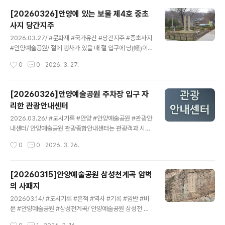
양예술공원은 경기도 안양시 만안구 예술공원로 일대에 위
[20260326]안양에 있는 보물 제4호 중초
치해있으며 1950~60년대 수도권 대표 관광지였던 안양
사지 당간지주
유원지를 2005년 도입된 공공예술 프로젝트(APAP-An
글 내용
yang Public Art Project)를 통해 역사와 문화, 그리고
2026.03.27/ #문화재 #국가유산 #당간지주 #증초사지
예술이 공존하는 안양예술공원으로 재탄생시킨 것이다. 전
#안양예술공원/ 절에 행사가 있을 때 절 입구에 당(幢)이
시 및 박물관 시설과 50여점의 야외 미술작품, 그리고 다
라는 깃발을 달아두는데 이 깃발을 달아두는 장대를 당간
작성시간
0
0
2026. 3. 27.
양한 문화재를 볼 수 있을 뿐만 아니라 개성 넘치는 카페와
(幢竿)이라 하며, 장대를 양쪽에서 지탱해 주는 두 기둥을
맛집들이 여러분을 기다린다..
당간지주라 한다. 중초사지 당간지주의 높이는 3.64m, 두
개의 돌기둥의 동서로 서있으며 양 지주 간격은 85㎝이
[20260326]안양예술공원 주차장 입구 자
다. 이곳을 중초사터라고 하는 것은 서쪽 지주의 바깥쪽에
리한 관광안내센터
새겨진 기록에 따른 것이다.현재 지주의 기단은 남아있지
글 내용
않고, 다만 지주 사이와 양쪽 지주의 바깥에 하나씩 총 3장
2026.03.26/ #도시기록 #안양 #안양예술공원 #관광안
을 깔아서 바닥돌로 삼고 있는데, 이 역시도 원래의 모습이
내센터/ 안양예술공원 관광종합안내센터는 관광객과 시민
라고 보기는 어렵다. 기단 위에 당간을 세우는 받침은 지주
들이 주변 관광명소, 먹거리 특화지역, 쇼핑상업지구, 각종
작성시간
0
0
2026. 3. 26.
사이에 돌을 마련하고 그 중심에 지름 36㎝의 둥그런 구
문화행사 등과 국가유산 및 전통사찰에 대한 다양한 정보
멍을 뚫어서 마련하였다..
를 안내받고 휴식할 수 있는 곳이다. 안양 전역의 관광정보
가 담긴 관광안내책자, 지도 등이 비치되어 있으며 스탬프
[20260315]안양예술공원 삼성천계곡 암벽
북을 받은후 예술공원 스탬프 투어를 할수 았다.안양예술
의 사패지
공원 스탬프 투어는 9개 지점 완주 후 관광종합안내센터에
글 내용
서 왼주 스탬프를 찍은후 안양시 관광기념품(마그넷, 뱃지
202603.14/ #도시기록 #흔적 #역사 #기록 #암반 #비
중 선택)을 받는다. 코스는 안양박물관 → 석수동 마애종
문 #안양예술공원 #삼성천계곡/ 안양예술공원 삼성천 계
→ 안양사 → 정령의 숲 → 전망대 → 비밀의 숲 → 안양파
곡 암벽에 새겨진 비문이 있다는 안양시 문화관광해설사
작성시간