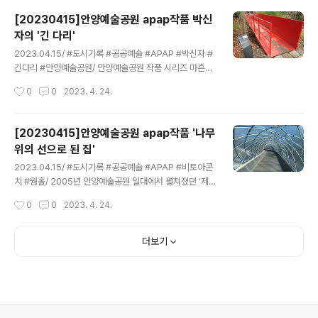
Saxo)' 입니다.작품명인 맥코믹과 삭소는 농기계와 주차
[20230415]안양예술공원 apap작품 박신
장 시설을 만드는 브랜드 명에서 따왔다고 합니다. 그런데
자의 '긴 다리'
세워진 작품을 보면 왠지 허접해보입니다. 자유공원 그리
글 내용
고 평촌아트홀과 어울리지않게 생뚱맞기도 하고요. 그런데
2023.04.15/ #도시기록 #공공예술 #APAP #박신자 #
이 작품은 작가가 프랑스에서 직접 구입한 중고 탈곡기와
긴다리 #안양예술공원/ 안양예술공원 작품 시리즈 마흔네
정원용 창고를 안양으로 보내왔고, 탈곡기에 타이어를 부
번째 작품으로 박신자 작가의 긴 다리로 나무 숲속에 보이
작성시간
0
0
2023. 4. 24.
착하고 붉은색 도료로 도장하여 작품을 만들었다고 합니
는 빨간색이 아주 강렬하다. 관악수목원 입구에서 개울 건
다. 농업의 상징 탈곡기와 공업의..
너편 화장실로 연결되는 이 작품의 길이는 대략 10m쯤 된
다.​​ 기존의 낡은 나무다리를 철거하고 그 자리에 설치했다.
[20230415]안양예술공원 apap작품 '나무
제1회 APAP 2005년 작품 작품명; 긴 디리 작가명: 박신
위의 선으로 된 집'
자 위치: 관악수목원 입구 공중화장실 진입 다리
글 내용
2023.04.15/ #도시기록 #공공예술 #APAP #비토아콘
치 #웜홀/ 2005년 안양예술공원 일대에서 펼쳐졌던 ‘제1
회 안양 공공예술프로젝트’ 의 영구작품. 비토 아콘치의 '나
작성시간
0
0
2023. 4. 24.
무 위의 선으로 된 집(Linear Building Up in the Tree
s)' 보기 싫은 주차장을 어떻게 처리할 것인가?라는 문제
제기에서 출발했다. 주차장 기능뿐 아니라 주차장과 야외
더보기
공연장, 이 둘을 잇는 산책로를 포함해 휴게시설을 제공하
는 구조물을 만들어냈다. 인간을 주차장 위로 높임으로써
나무 가지들 사이로 산책할 수 있게 하였고, 색다른 경험을
부여해 슬기롭게 해결했다. 빛이 들어오는 나선형 통로는
환상의 세계로 인도하는 듯하다. 하지만 안양시가 작가의