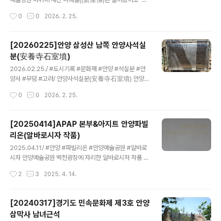
애종(磨崖鐘)'이란 말은 처음 듣는 사람들이 있을 것이다.
작성시간
0
0
2026. 2. 25.
경기도 안양시 석수동에는 우리나라 문화재 가운데 유일하
게 바위에 새긴 종(鐘)이 있는 데 그것이 '마애종(磨崖
鐘)'으로 경기도 유형문화재 제62호이다. 현재의 안양시
[20260225]안양 삼성산 남쪽 안양사석실
석수동 안양박물관과 김중업건축박물관 자리 주변 일대는
분(安養寺石室墳)
고려시대 중초사라는 절이 있었으며 통일신라시대때 안양
글 내용
사가 있었다. 두절의 폐사되는 과정은 기록으로 남은것이
2026.02.25./ #도시기록 #문화재 #안양 #석실분 #안
없지만, 현재 마애종이 있는 자리는 과거 중초사의 경내로
양사 #무덤 #고려/ 안양사석실분(安養寺石室墳) 안양시
추정된다. 이 종의 형상은 역사적으로 한국에 전해 내려오
만안구 석수동 삼성산(해발 455m) 남쪽 기슭 안양사 위에
작성시간
0
0
2026. 2. 25.
는 전통양식의 종모양으로 이를 바위 절벽에 그대로 새겨
안양사석실분(安養寺石室墳)이다. 안양사 경내 끝자락
놓았는데 '조선종'의 양식을 온전하게 갖춘..
제일 뒤쪽에 있는 커다란 미륵석불 좌측의 나무계단길을
올라 100여 미터쯤 올리가면 보호각에 감싸인 석실분터가
[20250414]APAP 본부&아지트 안양파빌
모습을 드러낸다. 이곳 무덤은 횡혈실 석실무덤으로 화강
리온(알바로시자 작품)
암으로 다졌다. 남북 장축의 장방형으로 북쪽에 시신을 둔
글 내용
것으로 여겨지며, 석실 규모는 남북 3.4m, 동서 1.5m, 높
2025.04.11/ #안양 #파빌리온 #안양예술공원 #알바로
이 1.5m 내외이다. 덮개돌과 석실을 감싸던 봉분은 어느
시자 안양예술공원 벽천광장에 자리한 알바로시저 작품 파
세월이 감쪽 같이 지웠는지 사라졌으며, 석실 주변에는 호
빌리온. 안양시공공예술(APAP)의 본부이면서 아지트 같
작성시간
2
3
2025. 4. 14.
석이 둘러진 것으로 여겨진다. 석실 내부의 동,서,북벽은 화
은곳이다. 간만에 와보니 분위기가 많이 달라졌다. 포르투
강암으로 쌓았고, 남벽..
갈 출신의 세계적인 건축가이자 조형예술가인 알바로시자
(Alvaro Siza)가 2005년 제1회 안양공공예술프로젝트
[20240317]경기도 민속문화제 제3호 안양
(APAP 2005, Anyang Public Art Project)의 작품으
삼막사 남녀근석
로 설계해 한동안 '알바로시자홀'이라 불리우던 명칭을 '안
글 내용