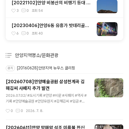
[20221102]안양 비봉산의 비행기 등대 안
양항공무선표지소
3
0
조회
54
[20230406]안양6동 유흥가 밧데리골목
에는 무엇이 있나?
6
0
조회
40
안양지역명소/문화관광
분류 전체보기
주요 글 목록
[20160628]안양지역 뉴우스 클리핑
공지
[20260708]안양예술공원 삼성천계곡 김
해김씨 사패지 추가 발견
글 내용
2026.07.02/ #도시기록 #안양 #비문 #사패지 #역사 #
기록 #안양예술공원 #안양유원지 #김해김씨 #임금 #光
武/ 안양예술공원 삼성천 계곡 암벽에서 고종 임금이 김해
작성시간
0
0
2026. 7. 8.
김씨 문중에게 하사한 사재지 표지석을 추가로 발견하다.
발견장소는 앞서 지난 3월 발견한 안양예술공원 벽천광장
인근 삼성천계곡 안양정(apap작품) 우측 암벽에서 상류쪽
[20260611]안양 망해암 석조 미륵불 전신