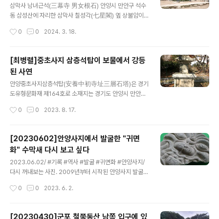
양파빌리온'(Anyang Pavilion)으로 바꿔 재개관한지도
삼막사 남녀근석(三幕寺 男女根石) 안양시 만안구 석수
한참됐다. 안양파빌리온은 알바로시자가 아시아에서 최초
동 삼성산에 자리한 삼막사 칠성각(七星閣) 옆 상불암이
로 설계한 작품이다. 안양파빌리온은 안양문화예술재단
나 망월암으로 올라가는 길목에 있는 남근(男根)과 여근
작성시간
0
0
2024. 3. 18.
이 안양예술공원 내에 있는 전시관 '알바로시자홀'을 공공
(女根) 모양을 한 자연 그대로의 돌로 정말 모양 그대로 남
예술 에 대한..
녀 성기를 닮은 자연석이다. 마애불 바로 앞에 남근석과 여
근석이 마주보고 있어 성기숭배 민간신앙의 한 모습을 살
[최병렬]중초사지 삼층석탑이 보물에서 강등
펴볼 수 있다. 전하는 말에 의하면 이 남녀근석은 이미 원효
된 사연
대사가 삼막사를 창건하기 이전부터 민간신앙의 숭배대상
글 내용
이었다 하니 그 유구함이 천년을 넘는다. 이 남녀근석은 19
안양중초사지삼층석탑(安養中初寺址三層石塔)은 경기
83년 경기도 민속문화재 제3호로 지정되었는데 남근석의
도유형문화재 제164호로 소재지는 경기도 안양시 만안구
높이는 150㎝, 여근석의 높이는 110㎝로 이 남녀근석
예술공원로103번길 4(석수동 212-1번지)에 있다. 이 석
작성시간
0
0
2023. 8. 17.
은 선바위(立石)라고도 불린다 얼핏 보기에는 자연 그대로
탑은 본래 보물 제5호였다가 1997년, 경기유형문화재 제1
의 커다란 바위에 불과하지만 자세히 보면 마주한..
64호로 격하됐다. 문화재청은 일제가 지정한 503건의 문
화재를 대상으로 지정 명칭, 등급, 종별 등 전반적으로 재검
[20230602]안양사지에서 발굴한 "귀면
토하는 과정에서 보물 제5호가 예술적인 가치가 떨어진다
화" 수막새 다시 보고 싶다
는 의견이 상당수를 차지했다. 석탑과 함께 있는 보물 제4
글 내용
호인 당간지주(幢竿支柱)에 통일신라시대의 작품임을 알
2023.06.02/ #기록 #역사 #발굴 #귀면화 #안양사지/
리는 명문(銘文)이 있었으나, 이 석탑은 그보다 연대가 훨
다시 꺼내보는 사진. 2009년부터 시작된 안양사지 발굴당
씬 뒤인 고려 중기 이후의 것으로 추정됐다. 더불어 조형상
시 1차 발굴후 2010년 8월4일 문화재 전문가들을 초대한
작성시간
0
0
2023. 6. 2.
우수한 작품으로 보기 어렵다는 평을 받았다. 이 석탑은 원
자리에서 공개했던 안양사지 발굴 출토 유물들. 여러 형태
래 당간지주에서 동북쪽으로 약 60m ..
의 수막새들이 나왔는데 그중 한점이 관심을 받으며 시선
을 사로잡았다 사람 얼굴 모양(귀면화)의 수막새. 만약 안
[20230430]군포 철쭉동산 남쪽 입구에 있