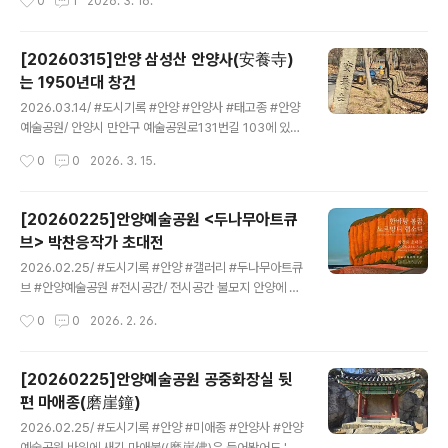
0
1
2026. 3. 16.
빌리온 → 나무 위의 선으로 된 집 → 염불사 → 관광종합
제보로 현장을 찾아 확인. 어떤 의미일까. 한자.한문에 능통
안내센터로 돓아보며 이동거리는 약 ..
하신분의 도음을 요청합니다. 참고로 비문이 새겨진 암벽
완쪽의 정자(안양정)는 지난 2005년 개최된 재1회 안양공
[20260315]안양 삼성산 안양사(安養寺)
공예술프로젝트(APAP2005) 당시 영구작품중 하나로 설
는 1950년대 창건
치한 것이기 때문에 비문과 상관없다. 과거 안양풀장, 안양
글 내용
유원지란 명칭으로 더 친숙한 안양예술공원 관련 엣 기록
2026.03.14/ #도시기록 #안양 #안양사 #태고종 #안양
을 살펴보면 이곳은 성산과 관악산의 풍부한 문화유산과
예술공원/ 안양시 만안구 예술공원로131번길 103에 있는
더불어 고래로 시인묵객들의 발길을 붙잡아 풍류담과 더불
안양사. 이 사찰은 태고종 소속으로 고려시대 창건한 안양
작성시간
0
0
2026. 3. 15.
어 많은 시문을 남기게 하기도 했으며 고려조의 명신 강감
사가 아닌 1950년대 창건한 새로운 절이다. 안양예술공원
찬은 이 곳을 경기금강이라고 불렀다.특..
에는 안양사와 안먕사지가 현존한다. 안양사지(현 안양박
물관&김중업박물관)는 고려 태조때 창건했다가 조선시대
[20260225]안양예술공원 <두나무아트큐
폐사된 절이 있던곳이며, 현재의 안양사는 한국전쟁이후인
브> 박찬응작가 초대전
1960년대 대인(大仁) 비구니 스님이 세운 사찰이다.문헌
글 내용
속에 등장하는 고려시대 창건 안양사의 실체를 오랜세월
2026.02.25/ #도시기록 #안양 #갤러리 #두나무아트큐
찾지 못한채 시간이 흐르면서 1960년대 명칭이 같은 안양
브 #안양예술공원 #전시공간/ 전시공간 불모지 안양에 2
사가 새로 생기다보니 안양사 절 입구 안내판에 마치 고려
022년 겨울 새로 오픈한 두나무아트큐브. 건물주인 금영
작성시간
0
0
2026. 2. 26.
시대부터 존재했던 쳔년고찰 안양사로 소개하거나 한국관
보 작가 마련한 공간. 현재 박찬응작가 초대전 "한바탕 봄
광공사 홍보게시글 등에 있어 잘못 표기..
꿈, 노르망디 햅소디" 열리고 있다.안양예술공원 안양사 가
는길 초입에 위치. 주소: 안양시 만안구 예술공원로 131번
[20260225]안양예술공원 공중화장실 뒷
길 49(주차가능)오픈: 화-일 10:30-19:00(월 휴관)문의:
편 마애종(磨崖鐘)
0507-1498-1184인스타그램 DM, doonamoo2022
글 내용
@gmail.com
2026.02.25/ #도시기록 #안양 #미애종 #안양사 #안양
예술공원 바위에 새긴 마애불((磨崖佛)은 들어봤어도 '마