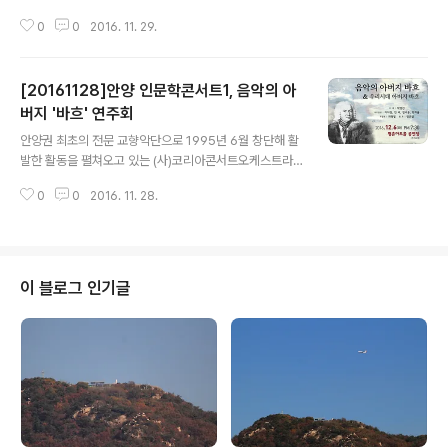
강당과 홍보홀에서 벌어진다. 안양시가 마련하는 이날 행
0
0
2016. 11. 29.
사는 관내 대학 및 특성화고 졸업을 앞두고 있거나 청년층
구직자가 주요 대상으로 매우 유익한 자리가 될 전망이다.
축제형식이 될 이날 행사에서는 4개 유관기관이 부스를 설
[20161128]안양 인문학콘서트1, 음악의 아
치해 취업과 관련한 다양한 서비스를 진행한다. 안양창조
산업진흥원은 청년창업 공간으로 각광받는 A-Cube에 대
버지 '바흐' 연주회
글 내용
해 소개할 예정이며, 시 일자리센터는 이력서 용 무료사진
안양권 최초의 전문 교향악단으로 1995년 6월 창단해 활
촬영 코너를 운영한다. 또 고용노동부 안양지청은 취업정
발한 활동을 펼쳐오고 있는 (사)코리아콘서트오케스트라가
보 안내와 함께 구인구직 상담을 실시하고, 안양YWCA는
12월 6일(화) 오후 7시 반, 평촌아트홀 공연장에서 박영린
자체 운영하는 취업프로그램에 대해 안내할 계획이다. 취
0
0
2016. 11. 28.
감독 의 지휘로 ‘음악의 아버지 바흐, 우리 시대의 아버지
업에 대한 희망을 안겨줄 인기강사의 특강..
바흐’ 연주회를 개최한다. ‘요한 세바스티안 바흐’, 그를 빼
고는 서양 음악사를 논할 수 없을 정도로 위대한 업적을 남
긴 역사적인 작곡가로 현대음악의 아버지라 일컫을 만큼
음악사에 있어 큰 인물로 이날 공연에서는 바흐의 음악 고
이 블로그 인기글
향이자 18세기 공예와 무역의 중심 도시인 라이프치히를
배경으로 바흐가 음악을 만들기까지의 이야기, 바흐가 쓰
는 종이가 만들어지는 과정, 오선지를 그리기 위해 잉크를
만드는 방법 등 바흐 음악의 뒷이야기들을 전한다. (사)코
리아콘서트오케스트라가 기획한..