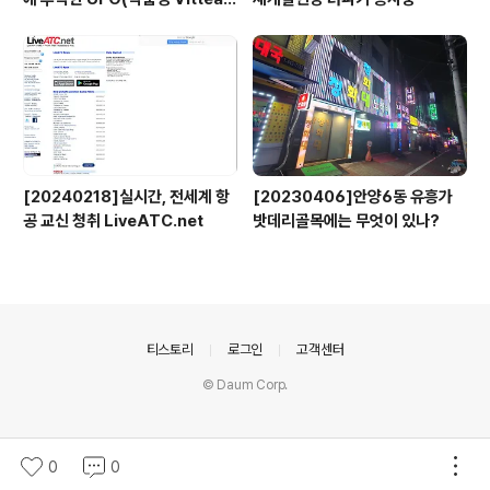
x)
[20240218]실시간, 전세계 항
[20230406]안양6동 유흥가
공 교신 청취 LiveATC.net
밧데리골목에는 무엇이 있나?
의안내
티스토리
로그인
고객센터
© Daum Corp.
0
0