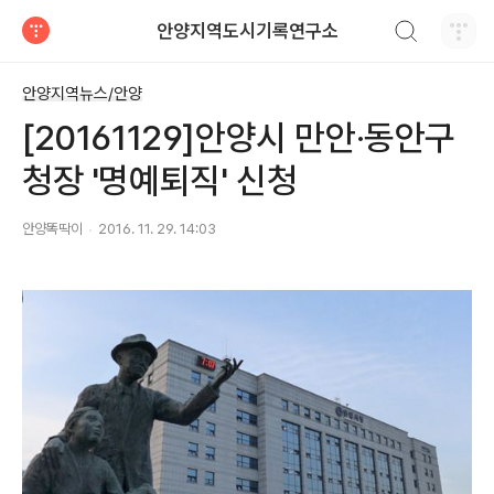
검색하기
안양지역도시기록연구소
티스토리
안양지역뉴스/안양
[20161129]안양시 만안·동안구
청장 '명예퇴직' 신청
안양똑딱이
2016. 11. 29. 14:03