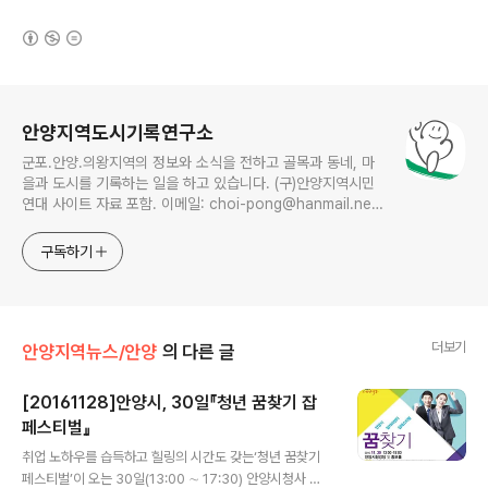
(새창열림)
로그 정보
안양지역도시기록연구소
군포.안양.의왕지역의 정보와 소식을 전하고 골목과 동네, 마
을과 도시를 기록하는 일을 하고 있습니다. (구)안양지역시민
연대 사이트 자료 포함. 이메일: choi-pong@hanmail.net
연락처: 010-3311-1001 최병렬
구독하기
더보기
안양지역뉴스/안양
의 다른 글
[20161128]안양시, 30일『청년 꿈찾기 잡
페스티벌』
글 내용
취업 노하우를 습득하고 힐링의 시간도 갖는‘청년 꿈찾기
페스티벌’이 오는 30일(13:00 ∼ 17:30) 안양시청사 대