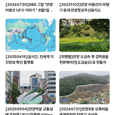
[20260730]SBS 그알 "안양
[20221102]안양 비봉산의 비행
비봉산 UFO 이야기 " 8월1일 방
기 등대 안양항공무선표지소
영
[20250615]실시간, 전세계 지
[최병렬]안양 도심속 옛 검역원을
진정보 확인 플랫폼
천연에어컨(도심숲)으로 만들자
[20250904]안양역앞 교통섬
[20260721]안양8동 상록마을
에 추락한 UFO(작품명 Vitteau
재개발현장 터파기 공사중