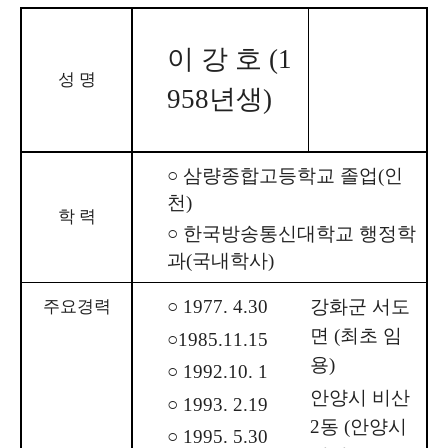
이 강 호 (1
성 명
958년생)
○ 삼량종합고등학교 졸업(인
천)
학 력
○ 한국방송통신대학교 행정학
과(국내학사)
○ 1977. 4.30
강화군 서도
주요경력
면 (최초 임
○1985.11.15
용)
○ 1992.10. 1
안양시 비산
○ 1993. 2.19
2동 (안양시
○ 1995. 5.30