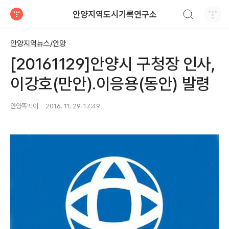
검색하기
안양지역도시기록연구소
티스토리
안양지역뉴스/안양
[20161129]안양시 구청장 인사,
이강호(만안).이응용(동안) 발령
안양똑딱이
2016. 11. 29. 17:49