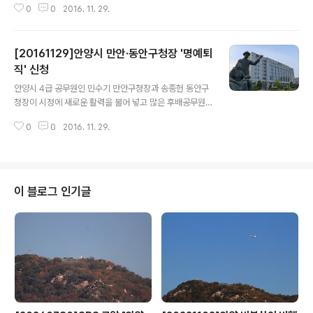
0
0
2016. 11. 29.
업체를 선정했다고 28일 밝혔다. 이들 업체는 고용인력 확
충으로 지역일자리 창출에 기여하고, 세수 확대 및 수출 길
을 확보해 국가경제 성장에도 이바지했음을 평가받아 시의
[20161129]안양시 만안·동안구청장 '명예퇴
우수기업 인증판 주인공으로 이름을 올리게 됐다. 선정된
우수기업에 대해서는 오는 2019년까지 3년 동안 다양한
직' 신청
글 내용
혜택이 주어진다. 우선 시 중소기업육성자금을 융자받을
안양시 4급 공무원인 민수기 만안구청장과 송종헌 동안구
경우 이자차액을 일반기업이 1.5%받는 데 비해 0.5% 늘
청장이 시정에 새로운 활력을 불어 넣고 많은 후배공무원
어난 2%까지 우대받게 된다. 또한 시가 추진하는 각종 기
들을 위해 정년을 2년여 남겨두고 명예퇴직을 신청해 40
업지원 사업에 가점을 부여받아 참여가 용이하고, 대표자
0
0
2016. 11. 29.
년 가까운 공직생활을 마무리하기로 결정해 귀감이 되고
명의의 차량 한대에 한해 최대 두..
있다. 민수기 만안구청장은 1979년(6월) 공직에 첫발을
내디뎌 37년이라는 긴 세월 동안 시정발전을 위해 열정적
으로 일해 왔으며, 평소 친근감 있는 언행으로 직원 간의 소
통을 중요시하고 부드러운 맏형 리더십으로 신망이 두터운
이 블로그 인기글
인물로 정평이 나있다. 송종헌 동안구청장은 경기 여주 출
신으로 1977년(5월) 시에서 공직을 시작하여 현직에 이르
기까지 요직을 두루 거치며 지역 발전을 위해 헌신해 왔다.
과묵한 성격에 꼼꼼한 일처리와 어떤 상황에도 평정심을
잃지 않는 부드러운 카리스마는 행정전문가..