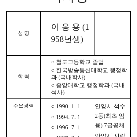
이 응 용 (1
성 명
958년생)
○ 철도고등학교 졸업
○ 한국방송통신대학교 행정학
학 력
과 (국내학사)
○ 중앙대학교 행정학과 (국내
석사)
주요경력
○ 1990. 1. 1
안양시 석수
2동(최초 임
○ 1994. 7. 1
용) 7급공채
○ 1996. 7. 1
안양시 시립