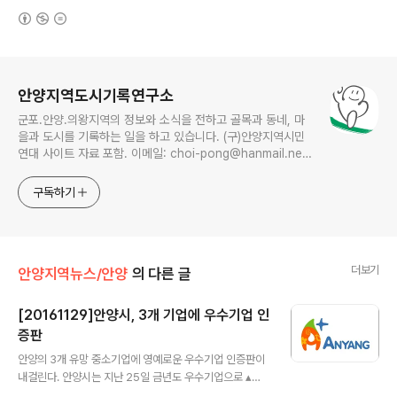
(새창열림)
로그 정보
안양지역도시기록연구소
군포.안양.의왕지역의 정보와 소식을 전하고 골목과 동네, 마
을과 도시를 기록하는 일을 하고 있습니다. (구)안양지역시민
연대 사이트 자료 포함. 이메일: choi-pong@hanmail.net
연락처: 010-3311-1001 최병렬
구독하기
더보기
안양지역뉴스/안양
의 다른 글
[20161129]안양시, 3개 기업에 우수기업 인
증판
글 내용
안양의 3개 유망 중소기업에 영예로운 우수기업 인증판이
내걸린다. 안양시는 지난 25일 금년도 우수기업으로 ▴서
호전기(주) ▴유니맥스정보시스템(주), ▴(주)휴비딕 등 3개