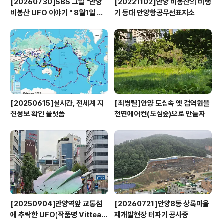
[20260730]SBS 그알 "안양
[20221102]안양 비봉산의 비행
비봉산 UFO 이야기 " 8월1일 방
기 등대 안양항공무선표지소
영
[20250615]실시간, 전세계 지
[최병렬]안양 도심속 옛 검역원을
진정보 확인 플랫폼
천연에어컨(도심숲)으로 만들자
[20250904]안양역앞 교통섬
[20260721]안양8동 상록마을
에 추락한 UFO(작품명 Vitteau
재개발현장 터파기 공사중