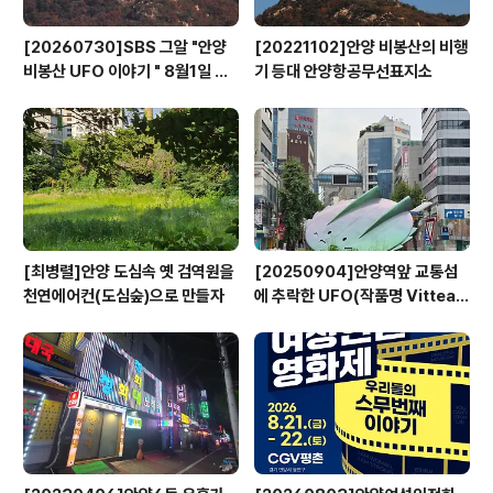
[20260730]SBS 그알 "안양
[20221102]안양 비봉산의 비행
비봉산 UFO 이야기 " 8월1일 방
기 등대 안양항공무선표지소
영
[최병렬]안양 도심속 옛 검역원을
[20250904]안양역앞 교통섬
천연에어컨(도심숲)으로 만들자
에 추락한 UFO(작품명 Vitteau
x)