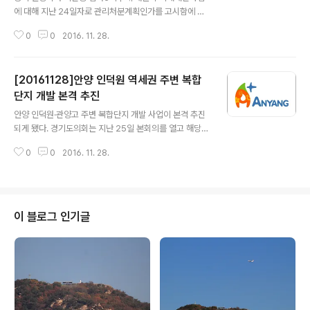
에 대해 지난 24일자로 관리처분계획인가를 고시함에 따
라 재개발 사업이 본격 추진된다. 재개발사업 정비구역으
0
0
2016. 11. 28.
로 지정(2009.12)된지 6년만에 재개발사업이 추진되는
임곡3지구는 동안구 비산1동 515-2번지 일원(13만341
8㎡)에 2229세대가 거주하는 지역으로, 조합원 1461명
[20161128]안양 인덕원 역세권 주변 복합
가운데 77.08％ 찬성을 얻어 재개발이 추진됐다. 하지만
재개발 추진과정에서 지난해 11월 분양신청률이 85.7%
단지 개발 본격 추진
글 내용
에 이르러 사업이 무난히 추진될 것으로 예상했으나, 조합
안양 인덕원·관양고 주변 복합단지 개발 사업이 본격 추진
관계자가 비리로 벌금형을 받았으며 최근에는 토지 및 주
되게 됐다. 경기도의회는 지난 25일 본회의를 열고 해당
택 감정평가액이 공표된 뒤 평가액이 기대에 못 미치고 지
사업이 포함된 ‘경기도시공사 신규투자사업 추진계획 동의
구지정 해제를 희망하는 일부 주민들이 해제동의서를 제출
0
0
2016. 11. 28.
안’ 두 건을 의결처리했다. 안양 인덕원·관양고 복합단지 사
하는 등 재개발 해제를 원하는 주민이 늘..
업은 안양시 동안구 관양동 141-3 일대 21만3천㎡ 부지
를 복합상업단지로, 관양동 523-4 일대 21만2천㎡ 부지
에 따복하우스 등 친환경 주거단지를 조성하는 사업이다.
해당사업 동의안은 경기도의회 상임위인 기획재정위원회
이 블로그 인기글
에서 시의원과 지역주민들의 반대 민원 해결이 우선이라며
두 번씩이나 보류 처리된 사안이었으나 이날 본회의에서
처리됨에 따라 GB 해제를 위한 도시관리계획 신청 등을 거
쳐 2018년 상반기 착공에 들어갈 예정이다.