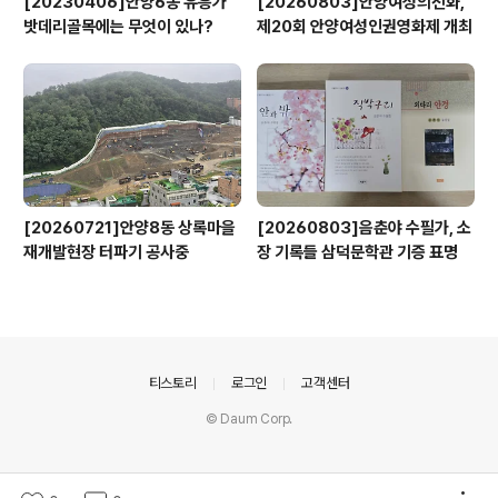
[20230406]안양6동 유흥가
[20260803]안양여성의전화,
밧데리골목에는 무엇이 있나?
제20회 안양여성인권영화제 개최
[20260721]안양8동 상록마을
[20260803]음춘야 수필가, 소
재개발현장 터파기 공사중
장 기록들 삼덕문학관 기증 표명
의안내
티스토리
로그인
고객센터
© Daum Corp.