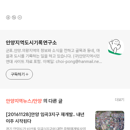
(새창열림)
로그 정보
안양지역도시기록연구소
군포.안양.의왕지역의 정보와 소식을 전하고 골목과 동네, 마
을과 도시를 기록하는 일을 하고 있습니다. (구)안양지역시민
연대 사이트 자료 포함. 이메일: choi-pong@hanmail.net
연락처: 010-3311-1001 최병렬
구독하기
더보기
안양지역뉴스/안양
의 다른 글
[20161128]안양 임곡3지구 재개발.. 내년
이주 시작된다
글 내용
경기 안양시가 비산동 임곡3지구에 대한 주택재개발사업