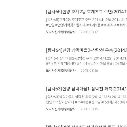
동 방축사거리 남서쪽 호계2동사무소 주변으로 남서쪽으로
도로와 평촌신도시, 북쪽으로는 호계도서관 앞길, 남쪽으
[탐사65]안양 호계2동 호계초교 주변(2014.11
가는 동네다. 이 동네는 1976년 11월 21일 서울-수원간
리고 난 이후 개발된 안양의 신흥개발지역으로 수원방향 우
[탐사65]호계2동 호계초교 주변 2014.11.28/ 2014.11
어서기 시..
#안양 #안양기억찾기탐사대 #호계2동 #호계초교 #호계
소 #범계사거리 #호계1차현대홈타운 #65차/ 이날 탐사한
도시사진기록/동네탐사
2018.08.17
네는 역사적으로 조선시대 말 과천군의 상서면사무소와 일제
사무소가 소재(현 호계도서관 자리- 1917년 서이면사무소
가의 중심지였다. 호계2동에는 안양 최초의 교육시설인 청
[탐사64]안양 삼막마을2-삼막천 우측(2014.11
초에는 낙영학교 등이 자리했던 안양 교육의 기초가 된 곳
던 소호정이 자리할 정도로 1900년도 초까지 안양지역 행정의
[탐사64]삼막마을2-삼막천 우측(2014.11.22) 2014.1
#안양기억찾기탐사대 #석수1동 #삼막마을 # 64차/ 제6
석수동 삼막삼거리에서 경인교대까지 좌우로 있는 삼막골(
도시사진기록/동네탐사
2018.08.16
이날 탐사는 지난주 삼막천 좌측 동네와 골목에 이어 삼막
성초교까지 내려오며 살펴보았다. 삼막마을 끝자락 안양시 
교대 경기캠퍼스 교정안으로 들어서면 삼성산의 한쪽 거대한
[탐사63]안양 삼막마을1-삼막천 좌측(2014.11
절개면을 볼 수 있다. 사실 이 학교는 1970~80년대 집
서 1979년 7월14일부터 1999년 6월30일까지 20년 동
[탐사63]삼막마을1-삼막천 좌측(2014.11.15) 2014.11.
안양기억찾기탐사대 #석수1동 #삼막골 # 63차/ 제63차
동 삼막삼거리에서 경인교대 앞 삼막IC 방향 도로 좌우측
도시사진기록/동네탐사
2018.08.16
전에는 집과 집 사이로는 나무가 우거진 골목이 있었고, 마
마당에는 감나무와 은행나무, 고염나무가 자라는 등 농사를
공동체가 끈끈하고 평화롭던 곳이었으나 이제 그 흔적을 찾