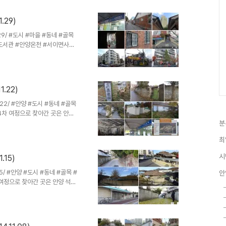
는 호계공원, 동쪽으로는 경수
로는 수도권이곽순환도로가 지나
.29)
 경수산업도로(현 경수도로)가 뚫
측의 호계공원 야산에 집들이 들
.29/ #도시 #마을 #동네 #골목
도서관 #안양온천 #서이면사무
 안양 호계2동 호계초교 주변 동
시대 초기인 1814년 서이면
는 안양1동으로 이전)해 한때 관
감서원(호계서원)과 일제 강점기
.22)
이며 범계 주민들의 풍류를 즐기
 중심지라 할 수 있다. 이..
1.22/ #안양 #도시 #동네 #골목
4차 여정으로 찾아간 곳은 안양
삼막마을)이라 불리우는 곳으로
분
천 우측 동네를 경인교대에서 삼
최
만안구 석수1동 6-8번지 경인
 단면을 마치 두부 자르듯 짤린
시
.15)
짓는데 쓰이는 자갈이 부족하다 해
안 7천만톤을 골재를..
15/ #안양 #도시 #동네 #골목 #
안
 여정으로 찾아간 곳은 안양 석수
에 있는 삼막골이라는 동네로 예
을 안쪽으로는 개천이 흐르고 집
 짓고 오손도손 살던 주민들의
아볼 수 없을 정도로 바뀌고 말