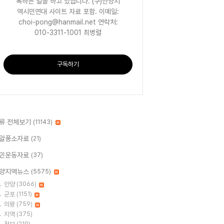
록하는 일을 하고 있습니다. (구)안양지
역시민연대 사이트 자료 포함. 이메일:
choi-pong@hanmail.net 연락처:
010-3311-1001 최병렬
구독하기
류 전체보기
(11143)
알퐁소자료
(21)
민운동자료
(37)
양지역뉴스
(5575)
안양
(3066)
군포
(1151)
의왕
(759)
지역
(375)