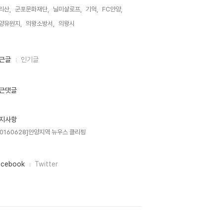
리산,
군포문화재단,
닐미샬로프,
기억,
FC안양,
양유원지,
의왕소방서,
의왕시,
근글
인기글
근댓글
지사항
20160628]안양지역 뉴우스 클리핑
acebook
Twitter