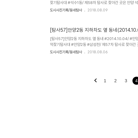
천주교 ..
찾기탐사대 #석수1동/ 제58차 탐사로 찾아간 곳은 안양
와 석수 경남아너스빌 아파트 단지 가운데에 자리한 오래된
도시사진기록/동네탐사
2018.08.09
과 만안로, 동쪽으로는 경수산업도로, 남과 북쪽으로는 거
같은 곳입니다. 탐사 코스는 안양예술공원버스정류장(경수
대로207번길-파리바게트석수대림점-경수대로1201번길
[탐사57]안양2동 지하차도 옆 동네(2014.10.
만안로연결육교(과거 땡땡땡건널목)-경수대로1273번길
길-바람개비있는언덕위길- 경수대로1219번길-경남아
[탐사57]안양2동 지하차도 옆 동네 #2014.10.04/ #
뒷풀이(안양예술공원초당순두부) 1..
억찾기탐사대 #안양2동 #삼성천/ 제57차 탐사로 찾아간
원 지하차도 좌측의 단독주택 지역으로 북쪽으로는 삼성천,
도시사진기록/동네탐사
2018.08.06
남쪽으로는 안양예술공원로와 연접한 동네로 1970년 초
했던 곳입니다. 1970년대 부터 짓기 시작한 단독주택과 
이 오밀 조밀 자리하고 있는데 10년 가까이 재개발이 추진
른 지역에 비해 골목길이 꽤 넓네요.철도변 방음벽 아래에
리를 터트리기 시작하고, 대문이 삐꼼히 열려있는 단독주택
1
2
3
4
보이고..