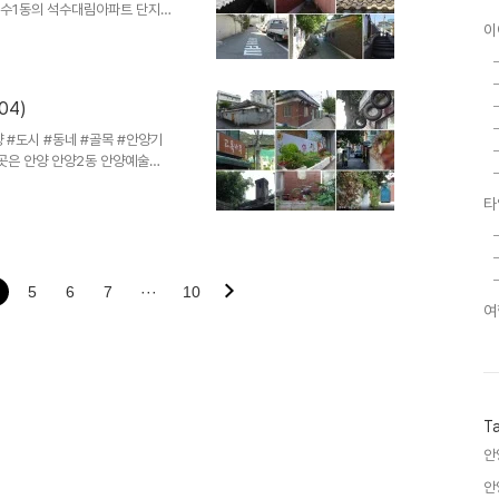
 석수1동의 석수대림아파트 단지
이
 동네로 서쪽으로는 경부선 철길
대한 아파트단지에 둘러싸인 분지
대로)-경수대로1201번길-경수
-경수대로1273번길-기와집-
04)
-삼막천연결부-경수대로1213번
너스빌아파트단지후문-경수대로-
안양 #도시 #동네 #골목 #안양기
 곳은 안양 안양2동 안양예술공
 서쪽으로는 국철1호선 철도길,
반까지만 하더라도 포도밭이 즐비
타
2층양옥집, 다가구.다세대 주택들
되다 그대로 멈춘 동네이지요. 다
는 누가 심었는지 국화가 꽃몽우
 마당에는 예쁘게 가꾼 화초들도
5
6
7
···
10
여
T
안
안