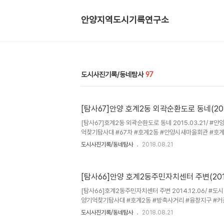
안양지역도시기록연구소
도시사진기록/동네탐사
97
[탐사67]안양 호계2동 외곽순환도로 동네(2015
[탐사67]호계2동 외곽순환도로 동네 2015.03.21/ #안
억찾기탐사대 #67차 #호계2동 #안양시새마을회관 #호
아파트 #호원초교 / 2015년 첫 탐사 67차 여정으로 찾아
도시사진기록/동네탐사
2018.08.21
기사거리와 서울외곽순환도로가 지나가는 좌우 동네로 호
변, 럭커아파트 주변 동네다. 이 동네는 1970년 말 서울
로)가 뚫리면서 개발돼 호계공원 방향 야산에 집들이 들어
[탐사66]안양 호계2동주민자치센터 주변(2014.
부분 재개발에 따라 여기저기 고층아파트가 나홀로 들어서
덕길과 골목길에는 노후화되고 허스름한 연립주택과 다세대,
[탐사66]호계2동주민자치센터 주변 2014.12.06/ #도시
하게 자리잡고, ..
양기억찾기탐사대 #호계2동 #방축사거리 #융창지구 #커
파트 #66차/ 66차 여정, 손발이 꽁공 얼 정도로 매우 
도시사진기록/동네탐사
2018.08.21
는 커플데이2에서 따끈한 커피와 마니또(땅콩친구)를 뽑고