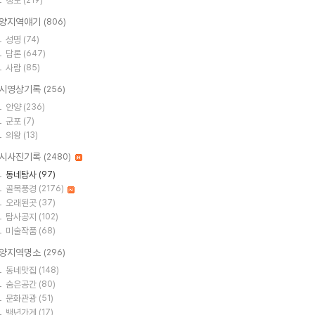
정보
(219)
양지역얘기
(806)
성명
(74)
담론
(647)
사람
(85)
시영상기록
(256)
안양
(236)
군포
(7)
의왕
(13)
시사진기록
(2480)
동네탐사
(97)
골목풍경
(2176)
오래된곳
(37)
탐사공지
(102)
미술작품
(68)
양지역명소
(296)
동네맛집
(148)
숨은공간
(80)
문화관광
(51)
백년가게
(17)