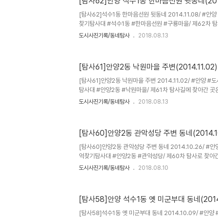
[탐사62]안양 석수1동 한마음선원 뒷동네(2014
았다. 삼막골은 안양천의 지천인 삼막천을 우측에 끼고 삼
대 앞쪽까지를 통칭해 부르는데 1980년대 이전에는 석산부
[탐사62]석수1동 한마음선원 뒷동네 2014.11.08/ #안
찾기탐사대 #석수1동 #한마음선원 #구룡마을/ 제62차 
네요. 김혜련샘은 탐사일이 토요일로 원상회복된 줄 몰라
도시사진기록/동네탐사
2018.08.13
집집에 달 문패 만들기 작업에 참여하느라 빠졌구만요. 이
버스에 몸을 싣고 경수도로를 가다보면 관악역을 지나 제
즈막한 언덕위에 우뚝 자리한 기와지붕의 불교 건축물인 
[탐사61]안양2동 낙원마을 주변(2014.11.02)
구룡마을이라 불리우던 동네입니다. 한마음선원과 관악역이
른 찻길을 올라 골목길로 접어들면 여기에 이런 동네가 있었
[탐사61]안양2동 낙원마을 주변 2014.11.02/ #안양 
목길이 있고, 앙..
탐사대 #안양2동 #낙원마을/ 제61차 탐사길에 찾아간 곳
락에 있는 동네 낙원마을과 지난번 탐사했던 까치골(장석광
도시사진기록/동네탐사
2018.08.13
돌아보았다. 낙원마을은 1990년대 말까지만 하더라도 안
정했던 곳인데 2004년 무렵 택지개발을 통해 과거 옛 집
대신 40여채의 고급 주택들이 들어섰는데 부동산에서서 한
[탐사60]안양2동 관악성당 주변 동네(2014.10
다고 다니 단독주택지역으로는 꽤나 비싼 동네다. 낙원마을
악산 끝자락. 앞쪽으로는 서족으로 지는 해가 멋진 조경이 
[탐사60]안양2동 관악성당 주변 동네 2014.10.26/ #
고 예쁘..
억찾기탐사대 #안양2동 #관악성당/ 제60차 탐사로 찾아
인복지관에서 안양예술공원사거리까지 경수도로를 따라 우
도시사진기록/동네탐사
2018.08.10
성당, 별장가든, 한마음병원과 석수장례식장, 동덕아파트, 우
이전만 하더라도 집 한채 없던 산비탈에는 1980년 이후 
있고, 오밀조밀 골목길로 들어서면 과거 포도밭이 즐비했던
[탐사58]안양 석수1동 옛 미군부대 동네(2014.
단독주택과 멋진 양옥집도 있고, 정원이 수천여평이나 되는 
러진 저택까지 있는 곳이다. 특히 경수도로에서 골목안으로
[탐사58]석수1동 옛 미군부대 동네 2014.10.09/ #안