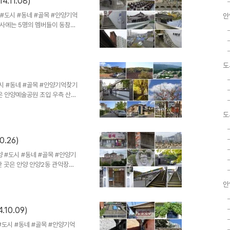
.11.08)
막사로 가는 초입부터 현 경인교
지에서 돌을 캐 나르는 차..
양 #도시 #동네 #골목 #안양기억
안
탐사에는 5명의 멤버들이 동참했
서 불참하고 권보형샘은 효현마을
날 찾아간 곳은 안양에서 서울행
2경인고속도로 못미쳐 우측의 나
한마음선원 주변으로 이곳은 과거
도
안아파트 사이로 난 다소 가파
나 싶을 정도로 또다시 작은 골
#도시 #동네 #골목 #안양기억찾기
은 안양예술공원 초입 우측 산자
산)과 석수2동의 골목길을 다시
양시가 유알하게 전통마을로 지
도
들은 전부 없어지고 그 자리에는
채당 10억에서 20억원에 달한
.26)
 단지 뒤로는 그린벨트지역인 관
아름다운 곳에 지은 집들이 멋지
안양 #도시 #동네 #골목 #안양기
간 곳은 안양 안양2동 관악장애
측 산자락에 있는 동네로 관악
림빌라 등이 있다. 1970년대
안
지어진 연립주택과 다세대 주택도
 곳에 빨간 감이 주렁주렁 열린
10.09)
농장(?)이라 명패를 붙인 멋드
 들어서면 멋진 성당이 있는데
양 #도시 #동네 #골목 #안양기억