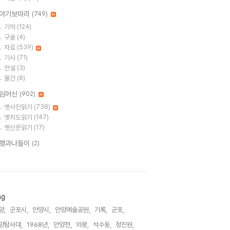
야기보따리
(749)
기억
(124)
구술
(4)
자료
(539)
기사
(71)
전설
(3)
물건
(8)
임머신
(902)
옛사진읽기
(738)
옛지도읽기
(147)
옛신문읽기
(17)
행과나들이
(2)
ag
양,
군포시,
안양시,
안양예술공원,
기록,
군포,
양탐사대,
1968년,
안양천,
의왕,
석수동,
정진원,