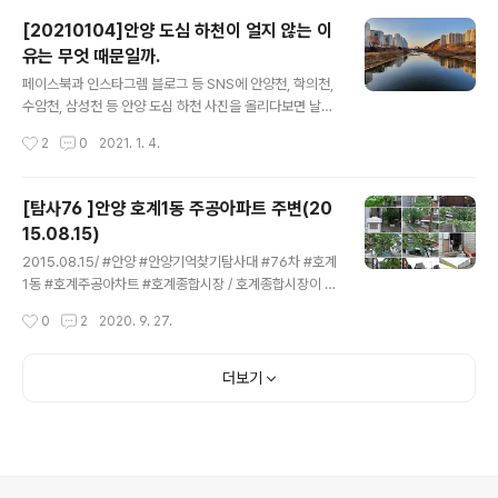
경부 스마트 그린도시 공모사업으로 국비 60억 원을 확보
[20210104]안양 도심 하천이 얼지 않는 이
해 만안구 옛 분뇨처리장 부지(만안구 석수동 583번지, 5
유는 무엇 때문일까.
184㎡)에 ‘기후 에코그린센터’ 조성을 시작했다. 기후 에
글 내용
코그린센터는 기존 분뇨처리장 관사 건물로 에너지 효율을
페이스북과 인스타그렘 블로그 등 SNS에 안양천, 학의천,
높이는 그린리모델링을 통해 지상 2층 규모 전시·체험공간
수암천, 삼성천 등 안양 도심 하천 사진을 올리다보면 날이
으로 재탄생한다. 상설 전시와 체험 공간은 △기후변화(기
추운 영하의 날씨가 계속되는데도 하천이 얼지 않는 이유
작성시간
2
0
2021. 1. 4.
후변화 원인, 탄소중립을 위한 목표) △에코빌리지(거실·주
가 궁금하다는 질문을 가끔 받는다. 최근에는 안양예술공
방·건물·화장실 등 탄소..
원에서 찍은 삼성천 물에서 노니는 왜가리와 오리들 사진
을 올렸더니 삼성천 물이 따뜻하냐고 묻는 분이 계셨다. 답
[탐사76 ]안양 호계1동 주공아파트 주변(20
변인즉은 안양 도심 하천에 흐르는 물 수량이 적어 안양시
15.08.15)
가 하천의 건천화를 막기 위해 석수하수종말처리장에서 깨
글 내용
끗하게 정화 처리된 물을 상류로 끌어올려 방류하고 있는
2015.08.15/ #안양 #안양기억찾기탐사대 #76차 #호계
데 이 물의 수온이 영상 10도 안팎으로 따뜻하기 때문이지
1동 #호계주공아차트 #호계종합시장 / 호계종합시장이 위
요. 그렇다면 안양천과 지천이 추우 겨울에도 좀처럼 얼지
치한 안양시 동안구 호계1동 일대는 최근 들어 대규모 재개
작성시간
0
2
2020. 9. 27.
않는 이유는 무엇일까. 물이 얼지 않은 것은 2가지 정도의
발과 재건축이 곳곳에서 추진되고 있지요, △호원초등학교
원인으로 추정할 수 있다. 첫번째는 물에 ..
주변 주택가 재개발 정비사업 △덕현지구 주택 재개발 정
비사업 △호계1동 주공아파트 주택 재건축 정비사업 △호
더보기
계 1동 주공아파트(단독) 주택 재건축 정비사업 등 무려 4
곳에 대한 시행 인가가 결정됐지요. 76차 탐사에서 돌아본
곳은 1984년 지어진 5770세대의 주공아트단지와 주변
단독주택지역으로 재개발사업을 통해 1100세대가 넘는
대규모 아파트 사업이 추진되는 동네입니다.. 또 평촌대로