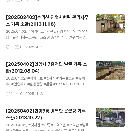
0
0
2025. 4. 2.
수동)-충훈벚꽃축제방문 [20230430]안양 병목안시민
와 안양 담배촌 토박이 원로의 증언, 수리산 전투 참가 구술
공원에서 만나는 옛 채석장 흔적http..
기록 등을 보면 한국전쟁 당시 수리산 전투는 치열했다. 그
러나 지금은 아름답기만한 수리산이 6일간의 전투의 포화
[202503402]수리산 임업시험림 관리사무
속에서 신음했음을 알고 있는 사람은 많지 않다. 미 제8군
소 기록 소환(2013.11.08)
의 서부전선을 담당한 미 제1군단의 터어키여단, 미 제25
글 내용
사단, 한국군 제1사단 15연대는 1월 31일부터 안양 남쪽에
2025.04.02/ #아카이브 #사진 #안양 #수리산 #임업시
서 수리산-모락산을 공격하였다. 수리산은 영등포로 통하
험림 #관리사무소 #since2013/ 안양시 만안구 병목안로
는 국도와 반월리를 거쳐 소사 및 인천으로 통하는 도로를
312에 있던 기와집 한채. 수리산 입업시험림 관리사무소
작성시간
1
0
2025. 4. 2.
통제할 수 있는 중요한 감제고지였다. 수리산에는 전투가
다. 지난 2013년 처음 이곳을 칮았을때 건물은 비어 있었
치열했던 만큼 인민군..
으며 건물앞 벽에 수리산 임업시험림 현황도지도가 걸려있
었다. 건물이 자리한 산자락 오른쯕 아래에는 돌석도예박
[20250402]안양사 7층전탑 발굴 기록 소
물관이 있으며, 아름드리 나무 등 주변 풍관이 멋지다.이 건
환(2012.08.04)
물은 19500-70년대 수리산에 식재했던 나무들인 관리했
글 내용
던 곳으로 추정되나 어느곳에서도 이에 대한 기록을 찾을
202504.02/ #아카이브 #옛사진 #기록 #소환 #安養
수 없다. 건물앞 땅 바닥에서는 도자기편을 잔뜩 발견돼 이
寺 #안양사지 #칠층전탑 #발굴 #since2012/ 1100년
곳이 과거 도자기 굽던 곳이 아닐까 발굴 및 사실 조사가 필
만에 실체를 드러낸 안양사 7층전탑 ' 신증동국여지승람 '
작성시간
1
0
2025. 4. 2.
요해 보인다. 안야시가 부지와 건물을 매입해 리모델링을
등 기록속에 고려태조 왕건이 세운 안양사 7 층 전탑(塼
하면 작가들 레지던스..
塔)이 남쪽 방향으로 쓰러진 형태로 벽돌 - 기와 - 벽돌 순
으로 쌓여있다. 아쉬운 것은 칠층전탑지는 발굴을 통해 획
[20250402]안양9동 병목안 웃굿당 기록
인한후 다시 땅속에 묻혔다. 이탈리아 로마 유적지 등 외국
소환(2013.10.22)
의 사례 처럼 전탑지를 유리관으로 덮어 안양사지를 방문
글 내용
하는 관람객들이 쓰러진 칠층 전탑 모습을 볼수 있도록 하
2025.04.02/ #옛사진 #기록 #기억소환 #수리산 #병목
면 어떨까 싶다. 경기 안양시 만안구 석수동 212-1번
안 #웃굿당 #무속 #since2013/ 안양9동 병목안캠핑장