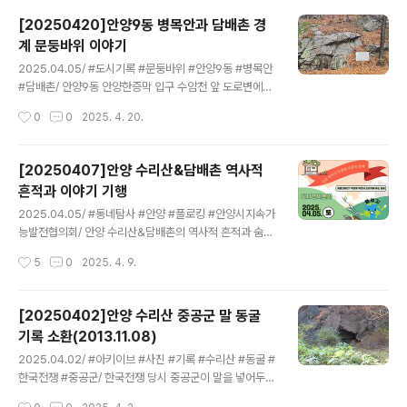
013년 처음 이곳을 칮았을때 기와집 건물이 있었다. 이후
[20250420]안양9동 병목안과 담배촌 경
2015년무렵 다시 기보니 철거시켜 사라지고 말았다. 건물
계 문둥바위 이야기
이 자리한 산자락 오른쯕 아래에는 돌석도예박물관이 있으
글 내용
며, 아름드리 나무 등 주변 풍관이 멋진 곳이다. 관련글[20
2025.04.05/ #도시기록 #문둥바위 #안양9동 #병목안
2503402]수리산 임업시험림 관리사무소 기록 소환(20
#담배촌/ 안양9동 안양한증막 입구 수암천 앞 도로변에는
13.11.08.)https://ngoanyang.or.kr/10064
커다란 바위 암반이 있는데 이 바위는 병목안과 담배촌의
작성시간
0
0
2025. 4. 20.
경계이며 문둥바위라 불리운다.안양시지속가능발전협의
회/ 4월 역사 인문학&플로깅. 안양 수리산&담배촌의 역사
적 흔적과 숨어있는 이야기 기행 탐방길을 안내하며 들려
[20250407]안양 수리산&담배촌 역사적
기록으로 남기다. 문둥바위는 2013년 늘푸른안양21실천
흔적과 이야기 기행
협의회(현 안양시지속가능발전협의회)에서 수암천과 수리
글 내용
산에 대한 지명 유래와 숨어있는 이야기를 조사하면서 발
2025.04.05/ #동네탐사 #안양 #플로킹 #안양시지속가
굴한 이야기중 하나다.유래 ; 문둥바위 유래에 대해서는 실
능발전협의회/ 안양 수리산&담배촌의 역사적 흔적과 숨어
재 문둥이들이 살았다는 설이 있고, 담배촌에 사는 천주교
있는 이야기 기행 일 시 : 4/5(토) 10시-12시집 결 : 병
작성시간
5
0
2025. 4. 9.
인들이 일반 사람들의 접근을 막기 위해 헛소문을 냈다는
목안시민공원 삼거리슈퍼앞 다리(병목안시민공원 입구)준
설도 있다. 예전에 천주교인들이 이 바위를 지나..
비물 : 텀블러(음료) 점 심 : 마실수제비(공유냉장고 운영
점) 코 스: 병목안시민공원(집결 및 코스 해설)-병목안캠
[20250402]안양 수리산 중공군 말 동굴
핑장(무당골)-문둥바위-웃굿당-수리산임업리관리사무소
기록 소환(2013.11.08)
지(돌석도예박물관과도자기가마터)-수리산화장실(아름다
글 내용
운상수상)-625전쟁중공말동굴-보신탕골짜기유래-천주
2025.04.02/ #아키이브 #사진 #기록 #수리산 #동굴 #
교수리산성지(성당.고택.성지묘소)-도룡농서식지관찰(음
한국전쟁 #중공군/ 한국전쟁 당시 중공군이 말을 넣어두었
악인 노용문선생 사택 계곡)-차량이동-점심식사/마실(석
던 수리산 동굴. 한국전쟁사, 시흥군지, 안양시지 등의 자료
작성시간