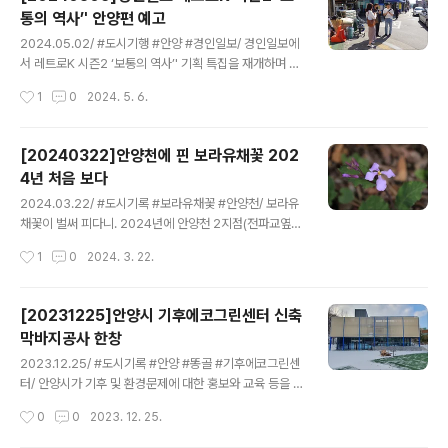
범계역으로 이어지는 출퇴근길이자 학생들의 통학길이면
통의 역사’' 안양편 예고
서 소공원과 학의천으로 연결되는 힐링길이고 아파트 주민
글 내용
들이 산책하거나 쉬러나오는 공간이다.세월이 지나면서 나
2024.05.02/ #도시기행 #안양 #경인일보/ 경인일보에
무들도 무성하게 자라 무더운 여름에는 뜨거운 햇빛을 모
서 레트로K 시즌2 ‘보통의 역사’' 기획 특집을 재개하며 수
두 가려주는 그늘이 있는 도시숲도 만들어 걷기 좋은길, 걷
원.의정부에 이어 세번째로 안양 특집(안양일번가와 중앙
작성시간
1
0
2024. 5. 6.
고싶은 길이 됐다. 평촌신도시 사잇길은 동서로는 부림로
시장 일대) 취재를 위해 인터뷰 요청을 해왔다이에 지난 5
에서 경수대로 방향, 남북으로로는 평촌중앙공원에서 학..
월 2일 안양을 방문한 경인일보 지디털콘텐츠부 공지영부
장과 김대훈기자를 4시간 정도 안양일번가와 중앙시장 일
[20240322]안양천에 핀 보라유채꽃 202
대를 안내하고 도시의 변천사에 대해 들려주었다.이날 돌
4년 처음 보다
아본 코스는 안양역(근대안양의시작.군포장과구시장.새시
글 내용
장_중앙시장 얘기.안양유원지.시외버스.낙시점가게들.전
2024.03.22/ #도시기록 #보라유채꽃 #안양천/ 보라유
국부녀자밤줍기대회)-안양최초의목욕탕(광창빌딩)-삼원
채꽃이 벌써 피다니. 2024년에 안양천 2지점(전파교옆과
극장(롯데시네마)-원태우지사생가터-신영순병원-통행금
호계대교아래)에서 보라유채꽃을 만나다. 이 꽃은 중국이
작성시간
1
0
2024. 3. 22.
지 시절 존재했던 옛 골목과 해장국식당.술집들-안양양조
원산지로 국내에서는 소래포구에서 처음 발견되어 소래풀
장터-문화철물과안양2번가(남부시장)-서이면사무소와 삼
이라고 부른다는데, 아니라는 얘기도 있다. 이 꽃은 양귀비
성의원-안..
목 십자화과로 제갈채(諸葛菜), 보라유채, 제비냉이 등 달
[20231225]안양시 기후에코그린센터 신축
리 부르는 이명(異名)도 많다. 자료를 찾아보니 소래풀을
막바지공사 한창
중국 사천성 일대에서는 제갈채라 부르는데 이는 제갈량이
글 내용
전쟁터에 주둔할 때 가장 먼저 시킨 일이 주변의 빈 땅에 이
2023.12.25/ #도시기록 #안양 #똥골 #기후에코그린센
소래풀을 심게 했다는 데 전장에서 군량미 대용으로 사용
터/ 안양시가 기후 및 환경문제에 대한 홍보와 교육 등을 위
했다고 한다. 소래풀은 7가지 장점이 있는데 1. 식량대용이
해 안양 석수동 똥골에 건립 중인 가칭 ‘기후 에코그린센터.
작성시간
0
0
2023. 12. 25.
가능하고 2. 날 것으로 먹어도 되고 3. 속아 먹을수록 잘 자
크리스마스날 안양천 마실길에 들렸더니 휴일임에도 불구
라고 4. 오래될수록..
하고 막바지 공사가 한창이다. ​안양시는 지난 2020년 환