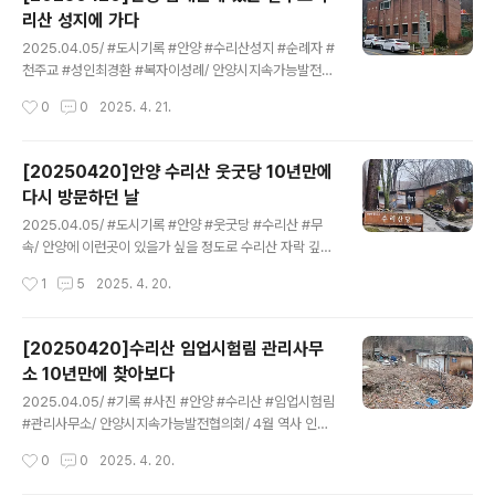
한 역사를 이야기를 듣는 한편 본관동앞 정원의 수호신같
리산 성지에 가다
은 50년 이상된 버드나무와 왕벚나무, 산수유나무, 튜울립
글 내용
나무 등을 살펴보고 안양시 관련부서 협조로 지난 10년 동
2025.04.05/ #도시기록 #안양 #수리산성지 #순례자 #
안 시람이 발길이 닿지 않았던 미개방구역에 들어가 인간
천주교 #성인최경환 #복자이성례/ 안양시지속가능발전협
의 손길이 닿지 않은 곳에서 자라고 있는 식물과 나무들을
의회/ 4월 역사 인문학&플로깅. 안양 수리산&담배촌의 역
작성시간
0
0
2025. 4. 21.
표본 조사하고, 과거 이곳에서 발견된 고라니의 이야기, 안
사적 흔적과 숨어있는 이야기 기행 탐방길에 들리다.
양의 밤줍기 행사이야기 등을 들으며 시간 여..
[20250420]안양 수리산 웃굿당 10년만에
다시 방문하던 날
글 내용
2025.04.05/ #도시기록 #안양 #웃굿당 #수리산 #무
속/ 안양에 이런곳이 있을가 싶을 정도로 수리산 자락 깊숙
한곳에 자리한 웃굿당을 10여년만에 다시 찾아보다.안양
작성시간
1
5
2025. 4. 20.
시지속가능발전협의회/ 4월 역사 인문학&플로깅. 안양 수
리산&담배촌의 역사적 흔적과 숨어있는 이야기 기행 탐방
길을 안내하면서 다시 들리다.수리산 웃굿당은 무속인들이
[20250420]수리산 임업시험림 관리사무
치성을 드리고 굿을 하는곳이다. 10여년만에 다시 방문하
소 10년만에 찾아보다
니 많이 변했다. 십여마리의 고양이들이 반겨주고 굿당 입
글 내용
구에 재물이 놓여져 있는 등 정겨운 풍경이 있었는데 지금
2025.04.05/ #기록 #사진 #안양 #수리산 #임업시험림
은 그 모습들이 보이질 않아 매우 아쉬운 방문이었다.관련
#관리사무소/ 안양시지속가능발전협의회/ 4월 역사 인문
글[20250402]안양9동 병목안 웃굿당 기록 소환(2013.
학&플로깅. 안양 수리산&담배촌의 역사적 흔적과 숨어있
작성시간
0
0
2025. 4. 20.
10.22.)https://ngoanyang.or.kr/10062 [2022102
는 이야기 기행 탐방길에 들리다. 안양시 만안구 병목안로
7]안양..
312. 수리산 입업시험림 관리사무소가 있던 자리. 지난 2