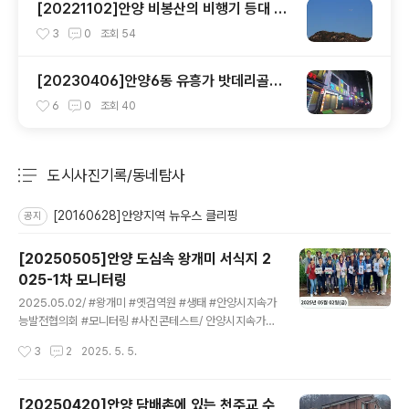
[20221102]안양 비봉산의 비행기 등대 안
양항공무선표지소
3
0
조회
54
[20230406]안양6동 유흥가 밧데리골목
에는 무엇이 있나?
6
0
조회
40
도시사진기록/동네탐사
분류 전체보기
주요 글 목록
[20160628]안양지역 뉴우스 클리핑
공지
[20250505]안양 도심속 왕개미 서식지 2
025-1차 모니터링
글 내용
2025.05.02/ #왕개미 #옛검역원 #생태 #안양시지속가
능발전협의회 #모니터링 #사진콘테스트/ 안양시지속가능
발전협의회 생태전환분과 회원들이 지난 5월2일 오후 왕
작성시간
3
2
2025. 5. 5.
개미팀 주관으로 옛 국립농림축산검역본부 정원에 사는 왕
개미 군락지에 대해 탐사하는 2025년도 1차 모니터링을
실시했다. 이날 참석자들은 옛 국립농림축산검역본부에 대
[20250420]안양 담배촌에 있는 천주교 수