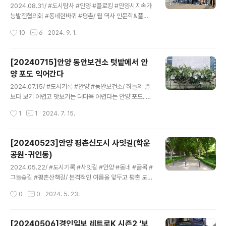
노동자들이면서도 남자들로 노조 지도부가 구성돼 배신의
2024.08.31/ #도시탐사 #안양 #플로킹 #안양시지속가
경험을 당했던 여성 노동자들은 여성들로 새로운 집행부를
능발전협의회 #동네한바퀴 #평촌/ 월 역사 인문학&플로
꾸리고 당당하게 민주노조로 나선다.안양전자노조가 활발
깅>안양 평촌의 옛마을 흔적과 숨어있는 이야기 문화기행
작성시간
10
6
2024. 9. 1.
하게 활동을 시작하자 회사 측은 위장이전으로 노조 무력
& 줍깅 일 시 : 4/5(토) 10시-12시집 결 : 평촌중앙공원 분
화를 시도하고 이에 맞선 투쟁이 한 여름의 열기..
수광장준비물 : 텀블러(음료)점 심 : 청학동에서-청국장보
리빕백반(평촌 학원가 먹자골목) 코 스: 평촌중앙공원(분수
[20240715]안양 동안보건소 텃밭에서 안
광장집결)-중앙공원보물찾기(국제자매도시 가든그로브시
양 포도 익어간다
정원, 분수대, 기울어진집, 평화의소녀상, 연날리기, 나무1
글 내용
00만그루 심기 표지석들)-평촌신도시사잇길(아파트단지
2024.07.15/ #도시기록 #안양 #동안보건소/ 하늘의 별
연결)-현대홈타운(옛 귀인마을 경로당과 표지석)-학원가
보다 보기 어렵고 맛보기는 더더욱 어렵다는 안양 포도. 동
지하보도-옛신말(천년느티나무공원)-신촌동(갤러리아트
안보건소 4층 베란다 텃밭에서 안양 포도가 영글어간다는
작성시간
1
1
2024. 7. 15.
포랩,솔향어린이공원,아름다운디자인건축물)-자유공원(갈
소식을 지난주에 접하고 오늘 살짝 다녀왔습니다. 1950년
산과둘레길, 평촌아트홀과 카페아트림, 자..
대 교과서에도 실렸을만큼 안양읍내 곳곳에 그 많던 포도
밭이 도시개발로 다 없어졌지요. 포도 농가도 대부분 사라
[20240523]안양 평촌신도시 사잇길(학운
져 지금은 안양 전역에 두세곳 정도 남았을까나. 일부 단독
공원-귀인동)
주택 마당옆 담벼락과 대문옆에서 간혹 포도 나무가 보이
글 내용
지만 찾기도 보기도 어렵지요. 10여년전 안양시청과 안양
2024.05.22/ #도시기록 #사잇길 #안양 #동네 #골목 #
시의회 본청 건물 중간에 있는 야외쉼터에 포도나무가 몇
그늘숲길 #평촌산책길/ 본격적인 여름을 앞두고 평촌 도심
그루 심어져 가꾸어지기도 했지만 재작년 무렵인가 이마져
아파트단지 사이를 지나는 사잇길에 녹음이 짙어가고 있
작성시간
0
0
2024. 5. 23.
도 철거해 없어졌지요.
다. 평촌신도시를 설계하면서 잘한것중 하나가 아파트단지
와 소공원들을 연결하는 사잇길이 아닐까 싶다. 평촌 사잇
길은 주민들이 평소 대형마트로 가는 마실길이며 평촌역과
[20240506]경인일보 레트로K 시즌2 ‘보