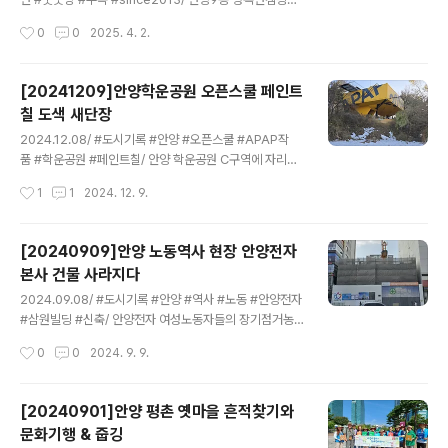
지 옛 유유 안양공장이 세워진 중초사(中初寺) 터가 고려
오른쪽 수리산힌증막 뒷편 산능선에 자리한 웃굿당으로 무
작성시간
0
0
2025. 4. 2.
태조 왕건(877~943)이 세운'안양사'(安養寺) 였다는 사
속인들이 굿을하러 오는 곳이다. 제3경기도립공원인 수리
실..
산의 안양쪽 관문인 안양9동 병목안과 창박골에는 다른곳
에는 없는 아주 톡특한 곳들이 오래전부터 자리하고 있다.
[20241209]안양학운공원 오픈스쿨 페인트
그중 하나가 무속인들이 찾아와 치성을 드리는 굿당이다. 1
칠 도색 새단장
970년대 이전만 하더라도 집에서 굿을 하는 경우가 종종
글 내용
있었으나 사회 변화와 무속에 대한 거부감등으로 도심과
2024.12.08/ #도시기록 #안양 #오픈스쿨 #APAP작
떨어진 산중을 찾아 치성을 드리면서 굿당이 생겨나기기
품 #학운공원 #페인트칠/ 안양 학운공원 C구역에 자리한
시작했다.1980년대 이전만 해도 수리산에는 3개의 굿당
apap2010 영구작품 '오픈스쿨'의 콘테이너 외벽이 페인
작성시간
1
1
2024. 12. 9.
과 수십개의 기도처가 있었다. 대표적인 곳이 현재의 병목
트칠 보수공사를 통해 깔끔하게 새단장을 했다. 그런데 지
안 캠핑장 골짜기로 관리사무소 위 아..
나면서 보니 오픈스쿨앞 나무들이 지난 11월 폭설로 찟기
고, 가지가 찟기고, 부리지는 등 적지않은 피해를 입었다.오
[20240909]안양 노동역사 현장 안양전자
픈스쿨은 한동안 굳게 문이 잠긴채 이용되지 않고 외벽 페
본사 건물 사라지다
인트칠 벗겨짐 현상이 심각해 보기 흉할뿐 아니라 녹이 슬
글 내용
기 시작하면 더 큰 훼손이 우려되어 왔는데 이번에 새롭게
2024.09.08/ #도시기록 #안양 #역사 #노동 #안양전자
페인칠을 한 것이다. 그런데 겨울에 페인트칠이 괜찮나? 공
#삼원빌딩 #신축/ 안양전자 여성노동자들의 장기점거농
공예술작품인 '오픈스쿨'은 뉴욕을 중심으로 활동하고 있
성이 있던 역사적 현장이 사라지고 새건물을 신축중이다. 1
작성시간
0
0
2024. 9. 9.
는 롯-텍(Lot-Ek)이 제3회 안양공공예술프로젝트(APAP
988년 안양을 뜨겁게 안양전자 위장이전 철회 투쟁 사건.
2010)를 위해 설게하여..
안양전자 여성노동자들이 안양 삼원극장옆 삼원빌딩에 있
던 안양전자 사무실을 장기 점거하는 과정에서 여성으로서
[20240901]안양 평촌 옛마을 흔적찾기와
극한의 삶을 살았고 안양전자 농성은 지역노동계의 지지와
문화기행 & 줍깅
연대 투쟁을 이끌어냈다.87년 노조결성 당시 대부분 여성
글 내용