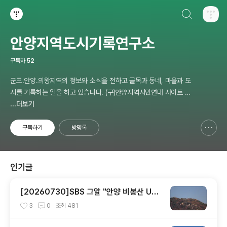
검색하기
티스토리
안양지역도시기록연구소
구독자
52
군포.안양.의왕지역의 정보와 소식을 전하고 골목과 동네, 마을과 도
시를 기록하는 일을 하고 있습니다. (구)안양지역시민연대 사이트 자
료 포함. 이메일: choi-pong@hanmail.net 연락처: 010-3311-10
...더보기
01 최병렬
구독하기
방명록
신고하기 레이어
열기
인기글
[20260730]SBS 그알 "안양 비봉산 UFO
이야기 " 8월1일 방영
3
0
조회
481