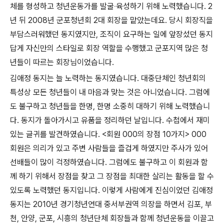
체를 형성하고 청년운동가를 발굴
‧
육성하기 위해 노력했습니다
. 2
년 뒤
2008
년 군포청년회
2
대 회장을 맡았는데요
.
당시 회장직을
부담스러워했던 동지였지만
,
조직이 요구하는 일에 앞장섰던 동지
답게 자신만의 스타일로 회장 역할을 수행했고 군포지역 많은 청
년들이 따르는 회장님이었습니다
.
김애정 동지는 늘 노력하는 동지였습니다
.
대중단체인 청년회의
특성상 모든 청년들이 내 마음과 맞는 것은 아니었습니다
.
그럼에
도 불구하고 청년들을 한명
,
한명 소중히 대하기 위해 노력했습니
다
.
동지가 돌아가시고 유품을 정리하던 날입니다
.
수첩에서 재미
있는 글귀를 발견하였습니다
. <
회원
000
의 장점
10
가지
> 000
회원은 의리가 있고 주변 사람들을 즐겁게 하였지만 주사가 있어
선배들이 많이 걱정하였습니다
.
그럼에도 불구하고 이 회원과 함
께 하기 위해서 장점을 찾고 그 장점을 최대한 살리는 활동을 할 수
있도록 노력했던 동지입니다
.
이렇게 사람에게 진심이었던 김애정
동지는
2010
년 경기청년연대 중서부권역 의장을 하면서 김포
,
부
천
,
안양
,
군포
,
시흥의 청년단체 회장들과 함께 청년운동을 이끌고