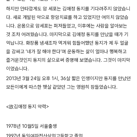
하지만 안타깝게도 암 세포는 김애정 동지를 기다려주지 않았습니
다
.
새로 개발된 약으로 항암치료를 하고 있었지만 여의치 않았습
니다
.
온몸으로 암세포는 퍼져들었고
,
이후에는 사람을 알아보는
것 조차 어려웠습니다
.
마지막으로 김애정 동지를 만났을 때가 기
억납니다
.
화장품 냄새조차 역겨워 힘들어했던 동지가 제 두 얼굴
을 감싸고
‘
네가 잘 해야 한다
’
며 운동하는 삶이 얼마나 행복하고
즐거운것인지 동지의 삶으로써 증명해 보였습니다
.
그것이 마지막
이었습니다
.
2013
년
3
월
24
일 오후
1
시
, 36
살 짧은 인생이지만 동지를 만났던
모든이에게 따스한 햇살 같았던 그는 영원히 잠들었습니다
.
<
故
김애정 동지 약력
>
1978
년
10
월
5
일 서울출생
1997
년 동일여자전산상업고등학교 졸업