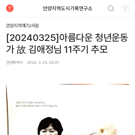
검색하기
안양지역도시기록연구소
티스토리
안양지역얘기/사람
[20240325]아름다운 청년운동
가 故 김애정님 11주기 추모
안양똑딱이
2024. 3. 25. 00:21