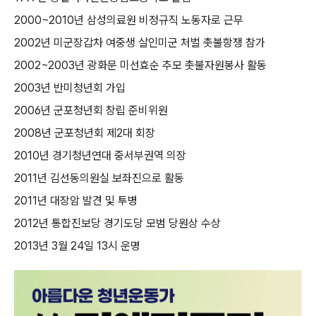
2000~2010
년 삼성의료원 비정규직 노동자로 근무
2002
년 미군장갑차 여중생 살인미군 처벌 촛불항쟁 참가
2002~2003
년 광화문 미선효순 추모 촛불자원봉사 활동
2003
년 반미청년회 가입
2006
년 군포청년회 창립 준비위원
2008
년 군포청년회 제
2
대 회장
2010
년 경기청년연대 중서부권역 의장
2011
년 김선동의원실 보좌진으로 활동
2011
년 대장암 발견 및 투병
2012
년 통합진보당 경기도당 모범 당원상 수상
2013
년
3
월
24
일
13
시 운명