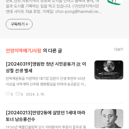
군포.안양.의왕지역의 정보와 소식을 전하고 골목과 동네, 마
을과 도시를 기록하는 일을 하고 있습니다. (구)안양지역시민
연대 사이트 자료 포함. 이메일: choi-pong@hanmail.net
연락처: 010-3311-1001 최병렬
구독하기
더보기
안양지역얘기/사람
의 다른 글
[20240319]영원한 청년 시민운동가 故 이
상철 선생 별세
글 내용
반독재운동을 지원하던 대기업 임원이 인생 후반부 40년
이상을 사학개혁 민주화 평화통일을 위하여 송곳같은 이성
을 유지하며 영원한 청년 시민운동가이면서 군포 시민사회
0
0
2024. 3. 19.
의 어른으로 사셨던 '평화통일시민연대' 이상철 상임고문
이 3월 18일 별세했다. 향년 88세. 지난 4일 뇌출혈로 쓰
러진 이 상임고문이 투병 중 운명하면서 서울성모병원 장
[20240213]안양2동에 살았던 1세대 마라
례식장에 빈소가 마련됐다. 고인을 기리는 추모의 밤 행사
가 20일 오후 7시 강남성모병원 장례식장 2층 예식실에서
토너 남승룡선수
글 내용
열린다. 발인은 21일 오전 7시 40분. 고 이상철 선생님 약
1936년 베를린올림픽 당시 마라톤에서 투혼의 질주로 동