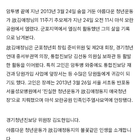
암투병 끝에 지난
2013
년
3
월
24
일 숨을 거둔 아름다운 청년운동
가
故
김애정님의
11
주기 추모제가 지난
24
일 오전
11
시 마석 모란
공원에서 열렸다
. 군포지역에서 열심히 활동했던 그의 삶을 기록
으로 남겨본다.
故
김애정님은 군포청년회 창립 준비위원 및 제
2
대 회장
,
경기청년
연대 중서부권역 의장
,
통합진보당 김선동 의원실 보좌관 등 활발
한 활동을 이어왔다
.
특히 고인은 암투병 와중에도 통합진보당 재
건과 당원가입 사업에 앞장서는 등 수많은 당원들에게 귀감이 되
기도 했다
.
고인은 장례는
2013
년
3
월
26
일 서울 서초동 반포동
서울성모병원에서
'
진실한 청년운동가
故
김애정동지 애국청년
장
'
으로 치뤄졌으며 마석 모란공원 민족민주열사묘역에 안장됐다
.
경기청년진보당 위원장 김도현입니다
.
아름다운 청년운동가
故
김애정동지의 불꽃같은 인생을 소개합니
다
.