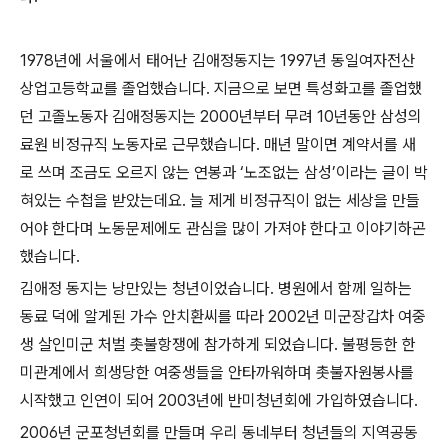
1978
년에 서울에서 태어난 김애정동지는
1997
년 동일여자전산
상업고등학교를 졸업했습니다
.
지금으로 보면 특성화고를 졸업했
던 고졸노동자 김애정동지는
2000
년부터 무려
10
년동안 삼성의
료원 비정규직 노동자로 근무했습니다
.
매년 말이면 계약서를 새
로 쓰며 조금도 오르지 않는 연봉과
‘
노조없는 삼성
’
이라는 글이 박
혀있는 수첩을 받았는데요
.
늘 제게 비정규직이 없는 세상을 만들
어야 한다며 노동문제에도 관심을 많이 가져야 한다고 이야기하곤
했습니다
.
김애정 동지는 낭만있는 청년이었습니다
.
병원에서 함께 일하는
동료 덕에 알게된 가수 안치환씨를 따라
2002
년 미군장갑차 여중
생 살인미군 처벌 촛불항쟁에 참가하게 되었습니다
.
불평등한 한
미관계에서 희생당한 여중생들을 안타까워하며 촛불자원봉사를
시작했고 인연이 되어
2003
년에 반미청년회에 가입하였습니다
.
2006
년 군포청년회를 만들며 우리 동네부터 청년들의 지역공동