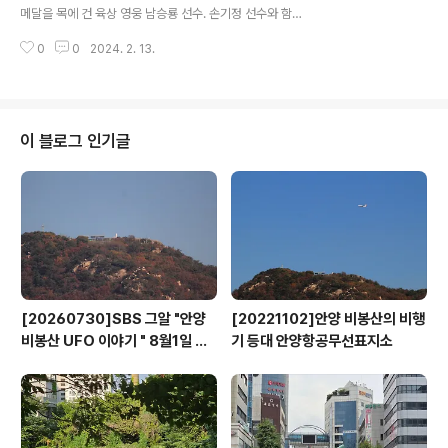
력 1935년 경주에서 출생 1960년대 부산시체육회 이사
메달을 목에 건 육상 영웅 남승룡 선수. 손기정 선수와 함께
및 태권도-공수도협회 회장 역임 1970년대~1980년대
대한민국 1세대 마라토너로 2023년 대한민국 스포츠영웅
벽산그룹 전무이사, 대한종합식품 전무이사, 1980년대 롯
0
0
2024. 2. 13.
으로 선정되었다. 안양 출신의 고 변원신 어르신과 원로이
데축산 임원, 자동문 제작하는..
신 임정조 선생님 전언에 의하면 남승룡은 학생시절 안양2
동에 살았다고 한다. 1936년에 열린 제11회 베를린 올림
픽 마라톤 경기에서 우승하여 일제 식민치하의 우리 민족
에게 큰 희망과 기쁨을 준 손기정 선수르는 다들 알지만 손
이 블로그 인기글
기정 선수와 함께 출전하여 3위에 입상한 남승용 선수(191
2～2001)를 아는 이들은 많지 았다. 1912년 전남 순천에
서 태어나 일찍부터 달리기에 재능을 보였던 남승용 선수
는 서울(안양?)로 올라와 서울협성실업학교와 양정고등보
통학교를 다니다 일본의 아사부[..
[20260730]SBS 그알 "안양
[20221102]안양 비봉산의 비행
비봉산 UFO 이야기 " 8월1일 방
기 등대 안양항공무선표지소
영