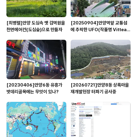
[최병렬]안양 도심속 옛 검역원을
[20250904]안양역앞 교통섬
천연에어컨(도심숲)으로 만들자
에 추락한 UFO(작품명 Vitteau
x)
[20230406]안양6동 유흥가
[20260721]안양8동 상록마을
밧데리골목에는 무엇이 있나?
재개발현장 터파기 공사중