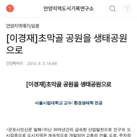
검색하기
안양지역도시기록연구소
티스토리
안양지역얘기/담론
[이경재]초막골 공원을 생태공원
으로
안양똑딱이
2016. 5. 3. 16:48
[이경재]초막골 공원을 생태공원으로
서울시립대학교 교수/ 환경생태학 전공
<군포시민신문 발췌>지난 30여년간의 급속한 산업발전으로 인구의 도
시집중으로 도시지역은 계속적으로 개발되어 고층의 건물, 도로, 주차장