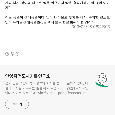
가량 남겨 괭이와 삽으로 땅을 일구면서 땀을 흘리게하면 될 것이 아닌
가?
이런 공원이 생태공원이다. 멀리 내다보고 투자를 하자. 주저할 필요도
없이 우리는 생태공원조성을 위해 모두 힘을 합해야 할 것이다.
2003-05-28 09:49:03
(새창열림)
로그 정보
안양지역도시기록연구소
군포.안양.의왕지역의 정보와 소식을 전하고 골목과 동네, 마
을과 도시를 기록하는 일을 하고 있습니다. (구)안양지역시민
연대 사이트 자료 포함. 이메일: choi-pong@hanmail.net
연락처: 010-3311-1001 최병렬
구독하기