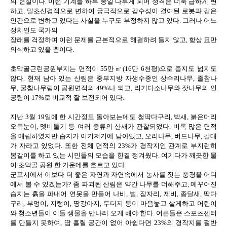
의 현실이다. 이런 기계를 하루 종일 다루게 되어 성격은 더욱 급하게 변
하고, 말초신경적으로 변하여 궁극적으로 감수성이 결여된 로봇과 같은
인간으로 변하고 있다는 사실을 누구도 부정하지 않고 있다. 그러나 어느
정치인도 국가의
장래를 걱정하며 이런 문제를 근본적으로 해결하려 들지 않고, 항상 표만
의식하고 있을 뿐이다.
초막골근린공원부지는 면적이 55만㎡(16만 6천평)으로 좁지도 넓지도
않다. 현재 남아 있는 산림은 중부지방 자생수종인 상수리나무, 졸참나
무, 굴참나무림이 공원면적의 49%나 되고, 리기다소나무와 잣나무의 인
공림이 17%로 비교적 잘 보전되어 있다.
지난 3월 19일에 한 시간정도 돌아보는데도 청딱다구리, 박새, 붉은머리
오목눈이, 멧비둘기 등 여러 종류의 산새가 관찰되었다. 비록 많은 면적
을 매립하였지만 습지가 여기저기에 남아있고, 오리나무, 버드나무, 갈대
가 자라고 있었다. 또한 전체 면적의 23%가 경작지인 관계로 부지런히
봄갈이를 하고 있는 시민들의 모습을 한결 정겨웠다. 여기다가 깨끗한 물
이 초막골 공원 한 가운데를 흐르고 있다.
군포시에서 이보다 더 좋은 자연과 자연속에서 농사를 짓는 풍경을 어디
에서 볼 수 있겠는가? 좀 파괴된 산림은 약간 나무를 더해주고, 메꾸어진
습지는 흙을 파내어 연못을 만들어 나비, 벌, 잠자리, 제비, 종달새, 딱다
구리, 부엉이, 지렁이, 땅강아지, 두더지 등이 마음놓고 살게하고 어린이
와 청소년들이 이들 생물을 만나러 오게 해야 한다. 어른들은 스포츠센터
를 만들지 못하여, 땀 흘릴 공간이 없어 아쉽다면 23%의 경작지를 절반