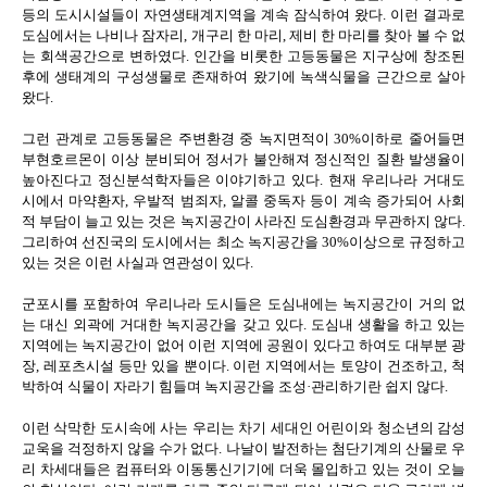
등의 도시시설들이 자연생태계지역을 계속 잠식하여 왔다. 이런 결과로
도심에서는 나비나 잠자리, 개구리 한 마리, 제비 한 마리를 찾아 볼 수 없
는 회색공간으로 변하였다. 인간을 비롯한 고등동물은 지구상에 창조된
후에 생태계의 구성생물로 존재하여 왔기에 녹색식물을 근간으로 살아
왔다.
그런 관계로 고등동물은 주변환경 중 녹지면적이 30%이하로 줄어들면
부현호르몬이 이상 분비되어 정서가 불안해져 정신적인 질환 발생율이
높아진다고 정신분석학자들은 이야기하고 있다. 현재 우리나라 거대도
시에서 마약환자, 우발적 범죄자, 알콜 중독자 등이 계속 증가되어 사회
적 부담이 늘고 있는 것은 녹지공간이 사라진 도심환경과 무관하지 않다.
그리하여 선진국의 도시에서는 최소 녹지공간을 30%이상으로 규정하고
있는 것은 이런 사실과 연관성이 있다.
군포시를 포함하여 우리나라 도시들은 도심내에는 녹지공간이 거의 없
는 대신 외곽에 거대한 녹지공간을 갖고 있다. 도심내 생활을 하고 있는
지역에는 녹지공간이 없어 이런 지역에 공원이 있다고 하여도 대부분 광
장, 레포츠시설 등만 있을 뿐이다. 이런 지역에서는 토양이 건조하고, 척
박하여 식물이 자라기 힘들며 녹지공간을 조성·관리하기란 쉽지 않다.
이런 삭막한 도시속에 사는 우리는 차기 세대인 어린이와 청소년의 감성
교욱을 걱정하지 않을 수가 없다. 나날이 발전하는 첨단기계의 산물로 우
리 차세대들은 컴퓨터와 이동통신기기에 더욱 몰입하고 있는 것이 오늘