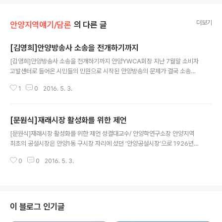
더보기
안양지역얘기/담론
의 다른 글
[김영희]안양방송사 소송을 전개하기까지
글 내용
[김영희]안양방송사 소송을 전개하기까지 안양YWCA회장 지난 7월말 소비자
고발센터로 들어온 시민들의 민원으로 시작된 안양방송의 문제가 결국 소송으
로 결론지어졌다. 안양지역 유일의 방송사로서 지역문화를 창출하고 시민들의
1
0
2016. 5. 3.
눈과 귀가 되어왔던 안양방송이기에 시청자로서 소송을 제기한다는 것이 제살
에 흠집을 내는것같아 소송 진행까지 시민단체들은 짧은 기간동안 참으로 많은
심사숙고를 하고 신중에 신중을 더했다. 얼마전까지만해도 YWCA를 비롯한 시
[문원식]재래시장 활성화를 위한 제언
민단체들은 안양방송사가 9월11일 발표한 대시민사과와 재계약 이행약속을 환
글 내용
영하면서, 지역언론이자 기업으로서 안양방송이 현재 팽배해있는 시청자불만을
[문원식]재래시장 활성화를 위한 제언 성결대교수/ 안양학연구소장 안양지역
해소하고 사랑받는 기업으로 자리잡을 수 있는 방안을 함께 모색하고자 했다.
최초의 공설시장은 안양1동 구시장 자리에 섰던 ‘안양공설시장’으로 1926년에
그러나 7,8월요금 환급이외의 재계약실시 및 의무형..
1월 28일에 개장했는데, 이후 중앙시장(1961), 남부시장(1972), 청원시장(19
0
0
2016. 5. 3.
76), 석수시장(1979), 비산시장(1979), 관악시장(1980), 육동시장(1980),
호계시장(1980) 순으로 개장되었다. 통상 재래시장이란 이렇게 근대적 유통시
설이 본격적으로 개발되기 이전인 80년대 이전에 개설된 시장으로서 시설이 노
후화 되어 재개발을 필요로 하는 시장을 말한다. 오늘날 재래시장은 유통시장의
단계적 개방, 소득수준의 향상에 따른 소비자 구매패턴의 변화, 시설의 노후화,
이 블로그 인기글
대형할인매장 및 전자상거래와 같은 유통산업의 변화 등 시장의 성장·발전..