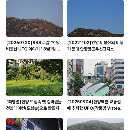
[20260730]SBS 그알 "안양
[20221102]안양 비봉산의 비행
비봉산 UFO 이야기 " 8월1일 방
기 등대 안양항공무선표지소
영
[최병렬]안양 도심속 옛 검역원을
[20250904]안양역앞 교통섬
천연에어컨(도심숲)으로 만들자
에 추락한 UFO(작품명 Vitteau
x)