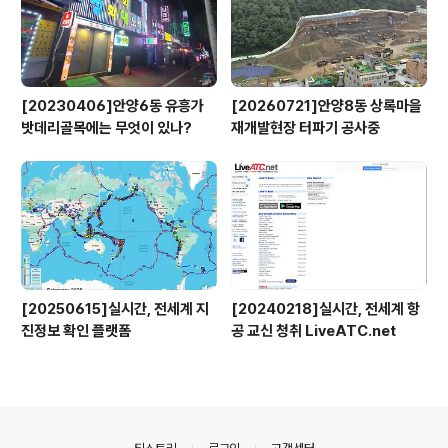
[20230406]안양6동 유흥가
[20260721]안양8동 상록마을
밧데리골목에는 무엇이 있나?
재개발현장 터파기 공사중
[20250615]실시간, 전세계 지
[20240218]실시간, 전세계 항
진정보 확인 플랫폼
공 교신 청취 LiveATC.net
의안내