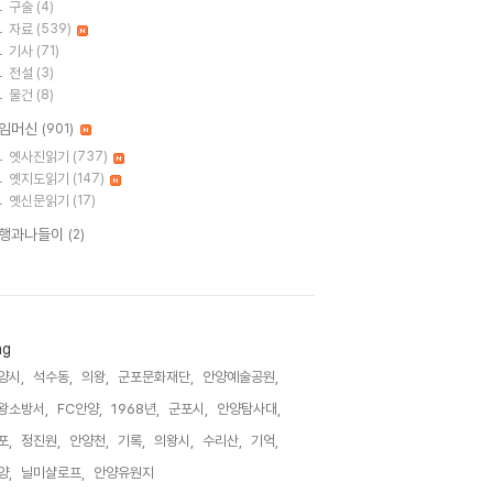
구술
(4)
자료
(539)
기사
(71)
전설
(3)
물건
(8)
임머신
(901)
옛사진읽기
(737)
옛지도읽기
(147)
옛신문읽기
(17)
행과나들이
(2)
ag
양시,
석수동,
의왕,
군포문화재단,
안양예술공원,
왕소방서,
FC안양,
1968년,
군포시,
안양탐사대,
포,
정진원,
안양천,
기록,
의왕시,
수리산,
기억,
양,
닐미샬로프,
안양유원지,