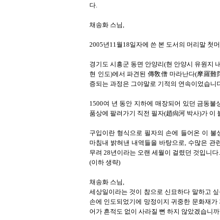
다.
채송화 스님,
2005년11월18일자에 쓴 본 도서의 머리말 
경기도 시흥군 동면 안양리(현 안양시 유원지 
현 인도)에서 파견된 傳敎僧 마라난다(摩羅難陀 
증되는 과정은 그야말로 기적의 연속이었습니다
1500여 년 동안 지하에 매장되어 있던 금동
품상에 팔려가기 직전 필자(趙尙河 박사)가 이 
구입이란 형식으로 필자의 손에 들어온 이 불
마침내 밝혀낸 내역들을 바탕으로, 수많은 관
무려 28년이라는 오랜 세월이 걸렸던 것입니다.
(이하 생략)
채송화 스님,
세상일이라는 것이 참으로 신묘하다 말하고 싶
손에 인도되었기에 망정이지 귀중한 문화재가 
어가 흔적도 없이 사라질 뻔 하지 않았겠습니까