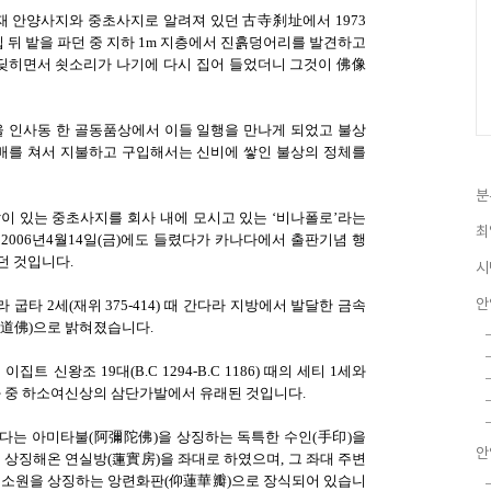
재 안양사지와 중초사지로 알려져 있던 古寺刹址에서 1973
집 뒤 밭을 파던 중 지하 1m 지층에서 진흙덩어리를 발견하고
부딪히면서 쇳소리가 나기에 다시 집어 들었더니 그것이 佛像
울 인사동 한 골동품상에서 이들 일행을 만나게 되었고 불상
 배를 쳐서 지불하고 구입해서는 신비에 쌓인 불상의 정체를
분
탑이 있는 중초사지를 회사 내에 모시고 있는 ‘비나폴로’라는
최
006년4월14일(금)에도 들렸다가 카나다에서 출판기념 행
던 것입니다.
시
안
굽타 2세(재위 375-414) 때 간다라 지방에서 발달한 금속
傳道佛)으로 밝혀졌습니다.
 신왕조 19대(B.C 1294-B.C 1186) 때의 세티 1세와
)의 부조벽화 중 하소여신상의 삼단가발에서 유래된 것입니다.
다는 아미타불(阿彌陀佛)을 상징하는 독특한 수인(手印)을
안
 상징해온 연실방(蓮實房)을 좌대로 하였으며, 그 좌대 주변
 소원을 상징하는 앙련화판(仰蓮華瓣)으로 장식되어 있습니