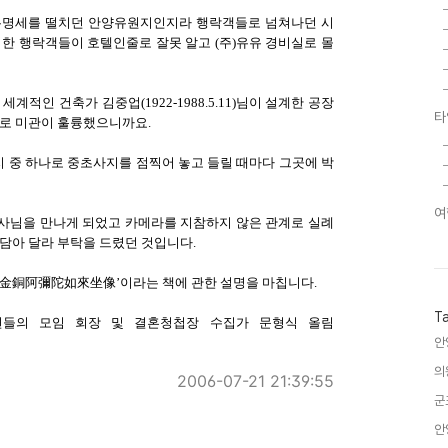
 유명세를 떨치던 안양유원지인지라 행락객들로 넘쳐나던 시
한 행락객들이 호텔인줄로 잘못 알고 (주)유유 경비실로 몰
적인 건축가 김중업(1922-1988.5.11)님이 설계한 공장
타
도로 미관이 훌륭했으니까요.
지 중 하나로 중초사지를 점찍어 놓고 들릴 때마다 그곳에 박
여
박사님을 만나게 되었고 카메라를 지참하지 않은 관계로 실례
담아 달라 부탁을 드렸던 것입니다.
金銅阿彌陀如來坐像’이라는 책에 관한 설명을 마칩니다.
T
남편들의 모임 회장 및 결혼청첩장 수집가 문형식 올림
안
의
2006-07-21 21:39:55
군
안