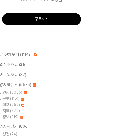
구독하기
류 전체보기
(11142)
알퐁소자료
(21)
민운동자료
(37)
양지역뉴스
(5575)
안양
(3066)
군포
(1151)
의왕
(759)
지역
(375)
정보
(219)
양지역얘기
(806)
성명
(74)