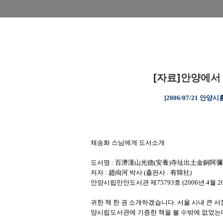
[자료]안양에서
[2006/07/21 
채송화 스님에게 도서소개
도서명 : 百濟漢山光德(安養)寺址出土金銅阿
저자 : 趙尙河 박사 (출판사 : 有韓社)
안양시립만안도서관 제75793호 (2006년 4월 2
귀한 책 한 권 소개하겠습니다. 서울 시내 큰 
양시립도서관에 기증한 책을 볼 수밖에 없었는데