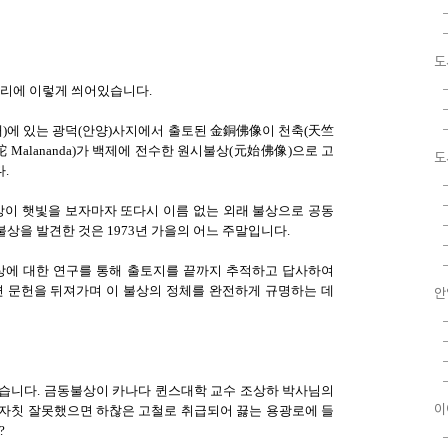
도
첫머리에 이렇게 씌어있습니다.
내)에 있는 광덕(안양)사지에서 출토된 金銅佛像이 천축(天竺
Malananda)가 백제에 전수한 원시불상(元始佛像)으로 고
도
.
불상이 햇빛을 보자마자 또다시 이름 없는 외래 불상으로 공동
불상을 발견한 것은 1973년 가을의 어느 주말입니다.
상에 대한 연구를 통해 출토지를 끝까지 추적하고 답사하여
련 문헌을 뒤져가며 이 불상의 정체를 완전하게 규명하는 데
안
습니다. 금동불상이 카나다 퀸스대학 교수 조상하 박사님의
이
자칫 잘못했으면 하찮은 고철로 취급되어 끓는 용광로에 들
?