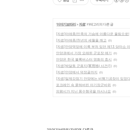
공감
구독하기
'
이야기보따리
>
자료
' 카테고리의 다른 글
[자료]마애종/민족의 가슴에 아름다운 울림으로!
[자료]마애종/천년의 세월을 깨고
(0)
[자료]안양역앞에 미륵 부처 있던 제13 당마소 
안양권에서 가장 오래된 군포장 얘기
(0)
안양은 한국 블록버스터 영화의 효시
(0)
[자료]박달동 군용지(軍用地) 사건(1)
(0)
[자료]안양에서 덕장골까지
(0)
[자료]일제강점기 안양에는 비행기공장이 있었
포크레인 속 묻혀버린 아기장군바위
(0)
의왕시가 지닌 풍수형국을 아시나요
(0)