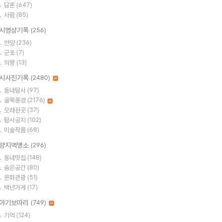
담론
(647)
사람
(85)
시영상기록
(256)
안양
(236)
군포
(7)
의왕
(13)
시사진기록
(2480)
동네탐사
(97)
골목풍경
(2176)
오래된곳
(37)
탐사공지
(102)
미술작품
(68)
양지역명소
(296)
동네맛집
(148)
숨은공간
(80)
문화관광
(51)
백년가게
(17)
야기보따리
(749)
기억
(124)