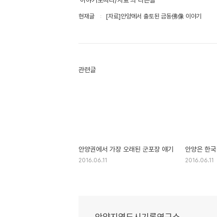
'이야기보따리/자료'의 다른글
현재글
[자료]안양에서 출토된 금동佛像 이야기
관련글
안양권에서 가장 오래된 군포장 얘기
안양은 한국
2016.06.11
2016.06.11
안양지역도시기록연구소