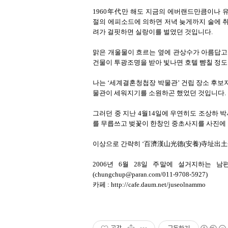
1960年代만 해도 지금의 에버랜드만큼이나
절의 에피소드에 의하면 저녁 늦게까지 술에 취
려가 걸핏하면 실랑이를 벌였던 것입니다.
맑은 개울물이 흐르는 옆에 관상수가 아름답고 세계
건물이 투광조명을 받아 빛나면 호텔 뺨칠 정
나는 ‘세계결혼청첩장 박물관’ 건립 장소 후보
물관이 세워지기를 소원하곤 했었던 것입니다.
그러던 중 지난 4월14일에 우연히도 조상하 
를 무릅쓰고 벚꽃이 한창인 중초사지를 사진에 
이상으로 간략히 ‘百濟漢山光德(安養)寺址出土
2006년 6월 28일 주말에 설거지하는 
(chungchup@paran.com/011-9708-5927)
카페 : http://cafe.daum.net/juseolnammo