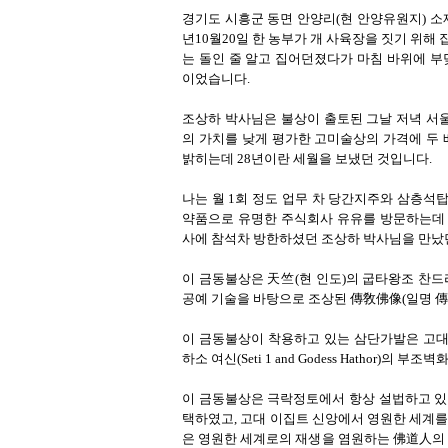
경기도 시흥군 동면 안양리(현 안양유원지) 소
년10월20일 한 농부가 개 사육장을 짓기 위해 
는 돌인 줄 알고 집어던졌다가 마침 바위에 
이었습니다.
조상하 박사님은 불상이 출토된 그날 저녁 서
의 가치를 낮게 평가한 고미술상의 가격에 두
밝히는데 28년이란 세월을 보냈던 것입니다.
나는 월 1회 정도 업무 차 당간지주와 삼층석
약품으로 유명한 주식회사 유유를 방문하는데 2
사에 참석차 방한하셨던 조상하 박사님을 만났
이 금동불상은 天竺(현 인도)의 굽타왕조 찬드라 
공예 기술을 바탕으로 조상된 傳敎佛像(일명 
이 금동불상이 착용하고 있는 삼단가발은 고대 이집트
하소 여신(Seti 1 and Godess Hathor
이 금동불상은 극락정토에서 항상 설법하고 있
택하였고, 고대 이집트 신앙에서 영원한 세계를
은 영원한 세계로의 재생을 염원하는 佛道人의