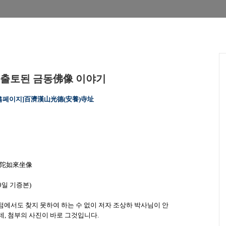
 출토된 금동佛像 이야기
안양시홈페이지]百濟漢山光德(安養)寺址
彌陀如來坐像
0일 기증본)
서점에서도 찾지 못하여 하는 수 없이 저자 조상하 박사님이 안
, 첨부의 사진이 바로 그것입니다.