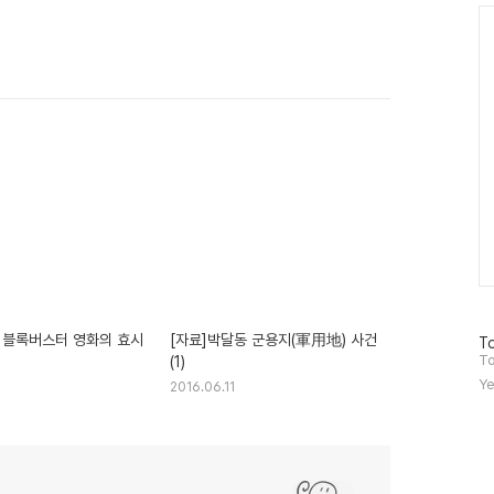
Ca
 블록버스터 영화의 효시
[자료]박달동 군용지(軍用地) 사건
방
To
문
To
(1)
자
Ye
2016.06.11
수