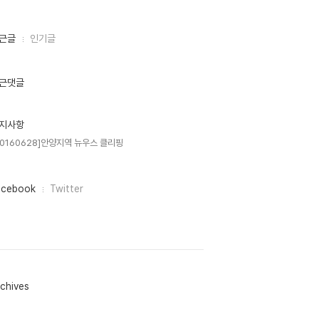
근글
인기글
근댓글
지사항
20160628]안양지역 뉴우스 클리핑
acebook
Twitter
chives