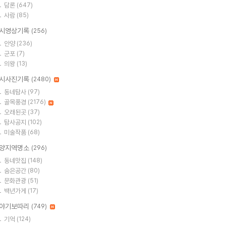
담론
(647)
사람
(85)
시영상기록
(256)
안양
(236)
군포
(7)
의왕
(13)
시사진기록
(2480)
동네탐사
(97)
골목풍경
(2176)
오래된곳
(37)
탐사공지
(102)
미술작품
(68)
양지역명소
(296)
동네맛집
(148)
숨은공간
(80)
문화관광
(51)
백년가게
(17)
야기보따리
(749)
기억
(124)