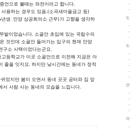
 증언으로 볼때는 와전이라고 합니다.
해 사용하는 경우도 있음.(소곡새마을금고 등)
도
4년생. 안양 상공회의소 근무)가 고향을 생각하
밤나무밭이었습니다. 소골안 초입에 있는 국립수의
온 것인데 소골안 들어가는 입구의 현재 안양
도
연구소 사택이었다는군요.
성중고등학교가 이곳 소골안으로 이전해 지금은 아
 줄을 잇지요. 하지만 낮시간에는 동네가 정적
바뀌었지만 봄이 오면서 동네 곳곳 공터와 집 앞
안
서 사람 사는 동네의 모습을 느낍니다.
이