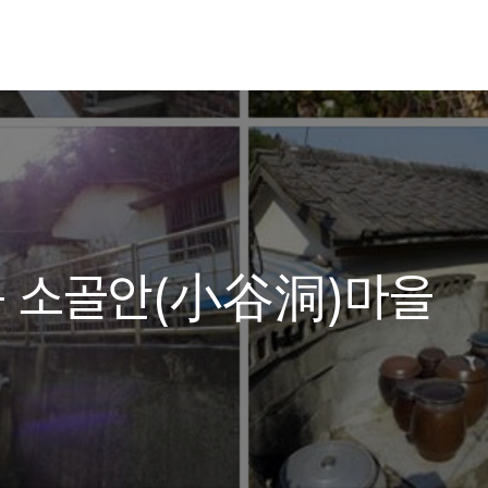
동 소골안(小谷洞)마을