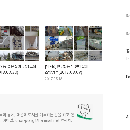
최
최
근
글
과
인
최
기
글
공
[
양2동 좋은집과 양명고의
[탐사6]안양5동 냉천마을과
3.03.30)
소방망루(2013.03.09)
페
F
2017.05.16
이
스
북
트
위
터
플
러
목과 동네, 마을과 도시를 기록하는 일을 하고 있
Ar
그
메일: choi-pong@hanmail.net 연락처:
인