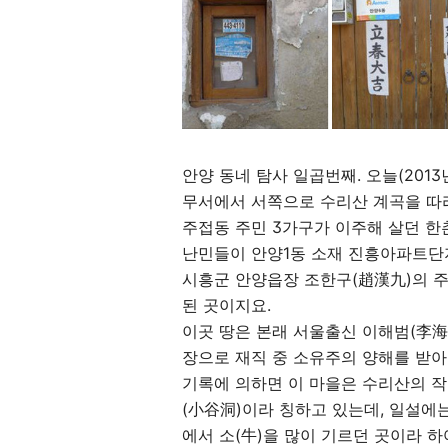
안양 동네 탐사 일곱번째. 오늘(201
무서에서 서쪽으로 수리산 계곡을 따라
주접동 주민 3가구가 이주해 살던 한
난민들이 안양1동 소재 진흥아파트단
시흥군 안양읍장 조한구(趙漢九)의 
된 곳이지요.
이곳 땅은 본래 서울출신 이해범(李海
장으로 재직 중 소유주의 양해를 받아
기록에 의하면 이 마을은 수리산의 
(小谷洞)이라 칭하고 있는데, 일설에
에서 소(牛)을 많이 기르던 곳이라 하