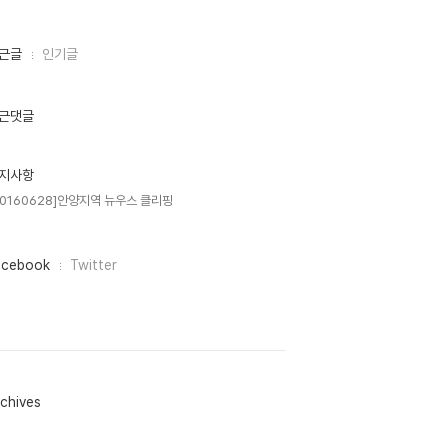
근글
인기글
근댓글
지사항
20160628]안양지역 뉴우스 클리핑
acebook
Twitter
chives