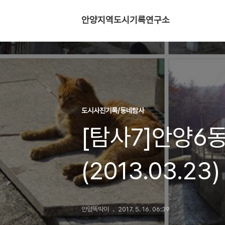
안양지역도시기록연구소
도시사진기록/동네탐사
[탐사7]안양6
(2013.03.23)
안양똑딱이
2017. 5. 16. 06:39