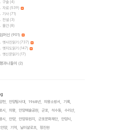
구술
(4)
자료
(539)
기사
(71)
전설
(3)
물건
(8)
임머신
(901)
옛사진읽기
(737)
옛지도읽기
(147)
옛신문읽기
(17)
행과나들이
(2)
ag
양천,
안양탐사대,
1968년,
의왕소방서,
기록,
포시,
의왕,
안양예술공원,
군포,
석수동,
수리산,
왕시,
안양,
안양유원지,
군포문화재단,
안양시,
C안양,
기억,
닐미샬로프,
정진원,