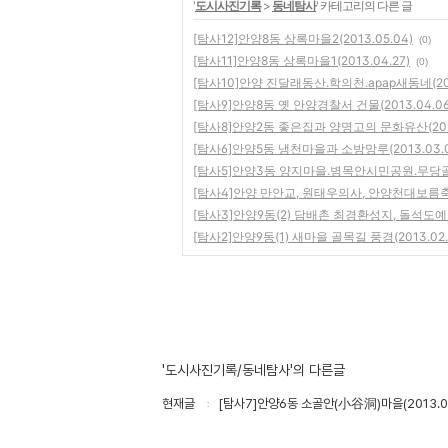
'
도시사진기록
>
동네탐사
' 카테고리의 다른 글
[탐사12]안양8동 상록마을2(2013.05.04)
(0)
[탐사11]안양8동 상록마을1(2013.04.27)
(0)
[탐사10]안양 진달래동산.학의천.apap새동네(2013
[탐사9]안양8동 옛 안양경찰서 건물(2013.04.06
[탐사8]안양2동 좋은집과 양명고의 문화유산(2013
[탐사6]안양5동 냉천마을과 소방망루(2013.03.0
[탐사5]안양3동 양지마을.병목안시민공원.무당골짜기
[탐사4]안양 만안교, 원태우의사, 안양천대보름축제(
[탐사3]안양9동(2) 담배촌 최경환성지, 돌석도예박물
[탐사2]안양9동(1) 새마을 골목길 풍경(2013.02.
'도시사진기록/동네탐사'의 다른글
현재글
[탐사7]안양6동 소골안(小谷洞)마을(2013.03