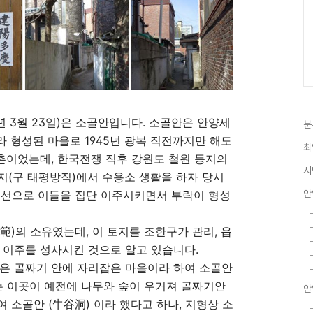
3년 3월 23일)은 소골안입니다. 소골안은 안양세
분
 형성된 마을로 1945년 광복 직전까지만 해도
최
촌이었는데, 한국전쟁 직후 강원도 철원 등지의
시
지(구 태평방직)에서 수용소 생활을 하자 당시
주선으로 이들을 집단 이주시키면서 부락이 형성
안
範)의 소유였는데, 이 토지를 조한구가 관리, 읍
 이주를 성사시킨 것으로 알고 있습니다.
작은 골짜기 안에 자리잡은 마을이라 하여 소골안
는 이곳이 예전에 나무와 숲이 우거져 골짜기안
안
여 소골안 (牛谷洞) 이라 했다고 하나, 지형상 소