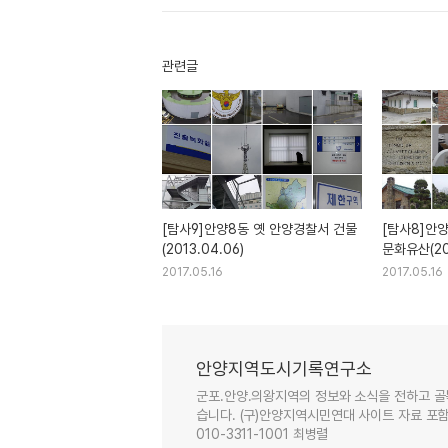
관련글
[탐사9]안양8동 옛 안양경찰서 건물
[탐사8]안
(2013.04.06)
문화유산(201
2017.05.16
2017.05.16
안양지역도시기록연구소
군포.안양.의왕지역의 정보와 소식을 전하고 골
습니다. (구)안양지역시민연대 사이트 자료 포함. 이
010-3311-1001 최병렬