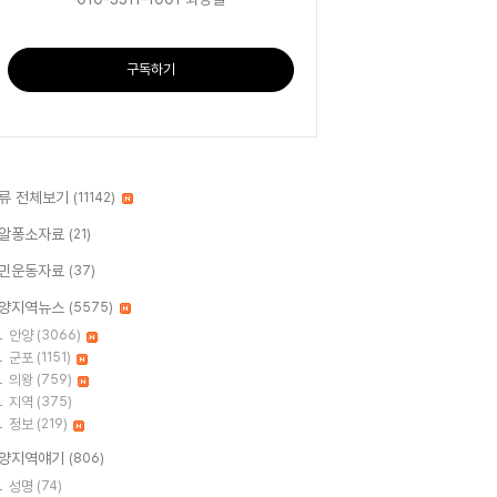
구독하기
류 전체보기
(11142)
알퐁소자료
(21)
민운동자료
(37)
양지역뉴스
(5575)
안양
(3066)
군포
(1151)
의왕
(759)
지역
(375)
정보
(219)
양지역얘기
(806)
성명
(74)