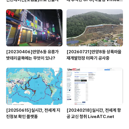
x)
[20230406]안양6동 유흥가
[20260721]안양8동 상록마을
밧데리골목에는 무엇이 있나?
재개발현장 터파기 공사중
[20250615]실시간, 전세계 지
[20240218]실시간, 전세계 항
진정보 확인 플랫폼
공 교신 청취 LiveATC.net