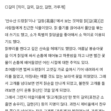
□갈미 [칙미, 갈뫼, 갈산, 갈현, 가루개]
‘만수산 드렁칡’이나 ‘갈등(葛藤)’에서 보는 것처럼 칡[갈(葛)]은
사람들에게 친근한 식물이었다. 칡 줄기를 끊어내서 풀단을 묶는
데 쓰기도 했고, 소가 특별히 칡덩굴을 좋아해서 소 먹이로 이용되
기도 했다.
칡뿌리를 캔다고 깊은 산속을 헤매기도 했었다. 여름날 봉숭아꽃
을 이겨 칡잎에 싸서 손톱에 매어놓고 하룻밤을 자고 나면 빨간 꽃
물이 손톱에 배어들었던 어린 시절에 대한 추억도 있다.
초여름이면 벌써 드렁칡이 고갯길 가로 슬며시 기어 내려와서 머
리를 들었고, 마침내는 예쁠 것도 없는 보라색 꽃을 피웠었다. 그래
서 고개를 넘다보면 먼저 칡순을 만나게 되었고, 불현듯 고개를 돌
려보면 산이 온통 칡산인 것을 알게 되었다.
그래서 그런지 마을이름에 ‘칡고개(칡산)’란 뜻의 갈뫼(포천군 소
흘면 송우리), 갈현(리) 등의 지명이 많다. 과천시 제비울에서 찬우