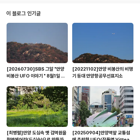
지역의 출토 고려시대 철마의 사례분석결과 철마는 신령스런 기운을 가진 신마
(神馬)로서 호랑이 출연이 잦은 지역에서 호랑이로부터 화를 당하는 것(虎患)
이 블로그 인기글
을 회피하는 등 교통의 안전을 확보하는 기능과 함께 민간신앙의 양상을 보이고
있다. 철마는 철제로 만든 ..
[20260730]SBS 그알 "안양
[20221102]안양 비봉산의 비행
비봉산 UFO 이야기 " 8월1일 방
기 등대 안양항공무선표지소
영
[최병렬]안양 도심속 옛 검역원을
[20250904]안양역앞 교통섬
천연에어컨(도심숲)으로 만들자
에 추락한 UFO(작품명 Vitteau