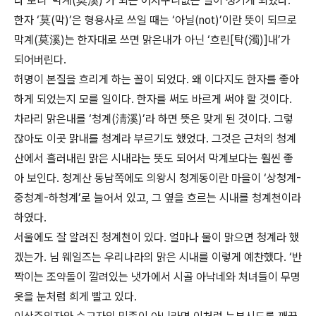
다 보니 ‘막계(莫溪)’가 되는 어처구니없는 일이 생기게 되었다.
한자 ‘莫(막)’은 형용사로 쓰일 때는 ‘아닐(not)’이란 뜻이 되므로
막계(莫溪)는 한자대로 쓰면 맑은내가 아닌 ‘흐린[탁(濁)]내’가
되어버린다.
허명이 본질을 흐리게 하는 꼴이 되었다. 왜 이다지도 한자를 좋아
하게 되었는지 모를 일이다. 한자를 써도 바르게 써야 할 것이다.
차라리 맑은내를 ‘청계(淸溪)’라 하면 뜻은 맞게 된 것이다. 그렇
잖아도 이곳 맑내를 청계라 부르기도 했었다. 그것은 근처의 청계
산에서 흘러내린 맑은 시내라는 뜻도 되어서 막계보다는 훨씬 좋
아 보인다. 청계산 동남쪽에도 의왕시 청계동이란 마을이 ‘상청계-
중청계-하청계’로 늘어서 있고, 그 옆을 흐르는 시내를 청계천이라
하였다.
서울에도 잘 알려진 청계천이 있다. 얼마나 물이 맑으면 청계라 했
겠는가. 님 웨일즈는 우리나라의 맑은 시내를 이렇게 예찬했다. ‘반
짝이는 조약돌이 깔려있는 냇가에서 시골 아낙네와 처녀들이 무명
옷을 눈처럼 희게 빨고 있다.