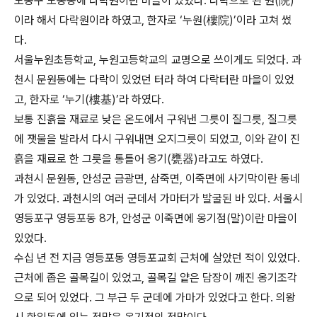
도봉구 도봉동에 다락원이란 마을이 있었다. 다락으로 된 원(院)
이라 해서 다락원이라 하였고, 한자로 ‘누원(樓院)’이라 고쳐 썼
다.
서울누원초등학교, 누원고등학교의 교명으로 쓰이게도 되었다. 과
천시 문원동에는 다락이 있었던 터라 하여 다락터란 마을이 있었
고, 한자로 ‘누기(樓基)’라 하였다.
보통 진흙을 재료로 낮은 온도에서 구워낸 그릇이 질그릇, 질그릇
에 잿물을 발라서 다시 구워내면 오지그릇이 되었고, 이와 같이 진
흙을 재료로 한 그릇을 통틀어 옹기(甕器)라고도 하였다.
과천시 문원동, 안성군 금광면, 삼죽면, 이죽면에 사기막이란 동네
가 있었다. 과천시의 여러 군데서 가마터가 발굴된 바 있다. 서울시
영등포구 영등포동 8가, 안성군 이죽면에 옹기점(말)이란 마을이
있었다.
수십 년 전 지금 영등포동 영등포교회 근처에 살았던 적이 있었다.
근처에 좁은 골목길이 있었고, 골목길 얕은 담장이 깨진 옹기조각
으로 되어 있었다. 그 부근 두 군데에 가마가 있었다고 한다. 의왕