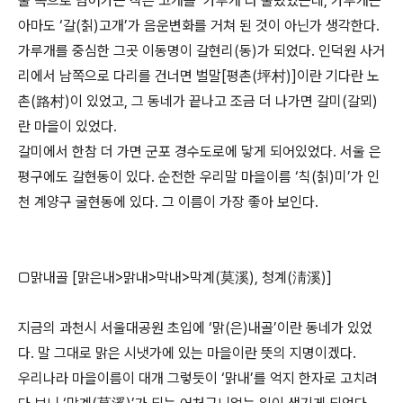
물 쪽으로 넘어가는 작은 고개를 ‘가루개’라 불렀었는데, 가루개는
아마도 ‘갈(칡)고개’가 음운변화를 거쳐 된 것이 아닌가 생각한다.
가루개를 중심한 그곳 이동명이 갈현리(동)가 되었다. 인덕원 사거
리에서 남쪽으로 다리를 건너면 벌말[평촌(坪村)]이란 기다란 노
촌(路村)이 있었고, 그 동네가 끝나고 조금 더 나가면 갈미(갈뫼)
란 마을이 있었다.
갈미에서 한참 더 가면 군포 경수도로에 닿게 되어있었다. 서울 은
평구에도 갈현동이 있다. 순전한 우리말 마을이름 ‘칙(칡)미’가 인
천 계양구 굴현동에 있다. 그 이름이 가장 좋아 보인다.
□맑내골 [맑은내>맑내>막내>막계(莫溪), 청계(淸溪)]
지금의 과천시 서울대공원 초입에 ‘맑(은)내골’이란 동네가 있었
다. 말 그대로 맑은 시냇가에 있는 마을이란 뜻의 지명이겠다.
우리나라 마을이름이 대개 그렇듯이 ‘맑내’를 억지 한자로 고치려