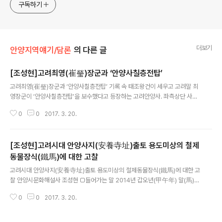
구독하기
더보기
안양지역얘기/담론
의 다른 글
[조성현]고려최영(崔瑩)장군과 ‘안양사칠층전탑’
글 내용
고려최영(崔瑩)장군과 ‘안양사칠층전탑’ 기록 속 태조왕건이 세우고 고려말 최
영장군이 ‘안양사칠층전탑’을 보수했다고 등장하는 고려안양사. 좌측상단 사진
은 전탑지의 전탑이 주저앉아 무너져 폐기된 전과 기와편들의 양상으로 전탑을
0
0
2017. 3. 20.
장식했던 것으로 보이는 고려백자 연봉(연꽃봉우리 장식, 우측상단 사진) 등 다
량의 매장문화재가 노출되어 고려 안양사의 실존을 증거하고 있다. 고려안양사
에는 삼층석탑과 전탑이 사찰의 중심공간인 금당지 앞에 나란히 자리했던 것으
[조성현]고려시대 안양사지(安養寺址)출토 용도미상의 철제
로 분석된다. 고려안양사의 석탑과 전탑지는 김중업박물관(구,유유부지, 문화누
리관인근)에서 만나볼 수 있다. ‘신증동국여지승람’의 옛시문 속에서 고려 명종
동물장식(鐵馬)에 대한 고찰
글 내용
때 문신 김극기(金克己, 1150~1204)는 고려안양사를 방문하고 “걸어서 아
고려시대 안양사지(安養寺址)출토 용도미상의 철제동물장식(鐵馬)에 대한 고
름다운 다리를 지나 감색으로 붉게 ..
찰 안양시문화해설사 조성현 □들어가는 말 2014년 갑오년(甲午年) 말(馬)의
해를 맞아 안양시 석수동 안양예술공원 초입 고려안양사지(구,유유부지/ 현,‘김
0
0
2017. 3. 20.
중업박물관’복합문화단지)발굴 및 출토된 용도미상의 철제동물장식인 ‘철마(鐵
馬, 철제말장식)’를 타도시의 사례를 고찰하여 그 성격과 (추정)용도를 규명하
고자 한다. 철마는 말의 형태를 본 따 용해된 철을 부어 주조한 것을 말한다. 타