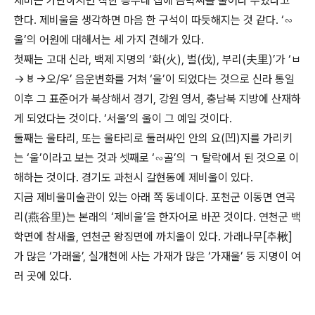
제비는 가난하지만 착한 흥부네 집에 금박씨를 물어다 주었다고
한다. 제비울을 생각하면 마음 한 구석이 따듯해지는 것 같다. ‘∽
울’의 어원에 대해서는 세 가지 견해가 있다.
첫째는 고대 신라, 백제 지명의 ‘화(火), 벌(伐), 부리(夫里)’가 ‘ㅂ
→ㅸ→오/우’ 음운변화를 거쳐 ‘울’이 되었다는 것으로 신라 통일
이후 그 표준어가 북상해서 경기, 강원 영서, 충남북 지방에 산재하
게 되었다는 것이다. ‘서울’의 울이 그 예일 것이다.
둘째는 울타리, 또는 울타리로 둘러싸인 안의 요(凹)지를 가리키
는 ‘울’이라고 보는 것과 셋째로 ‘∽골’의 ㄱ 탈락에서 된 것으로 이
해하는 것이다. 경기도 과천시 갈현동에 제비울이 있다.
지금 제비울미술관이 있는 아래 쪽 동네이다. 포천군 이동면 연곡
리(燕谷里)는 본래의 ‘제비울’을 한자어로 바꾼 것이다. 연천군 백
학면에 참새울, 연천군 왕징면에 까치울이 있다. 가래나무[추楸]
가 많은 ‘가래울’, 실개천에 사는 가재가 많은 ‘가재울’ 등 지명이 여
러 곳에 있다.