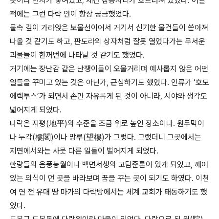
곳이라 먼지가 쌓여있고, 세간 잡동사니가 흐트러져 있었다. 어릴
적에는 그런 다락 안이 항상 궁금했었다.
물속 깊이 가라앉은 보물선이어서 거기서 신기한 물건들이 쏟아져
나올 것 같기도 하고, 판도라의 상자처럼 잘못 열었다가는 무서운
괴물들이 한꺼번에 나타날 것 같기도 했었다.
거기에는 장난감 같은 난쟁이들이 오물거리며 예사롭지 않은 어떤
일들을 꾸미고 있는 것은 아닌가, 근심하기도 했었다. 인류가 ‘호모
에렉투스’가 되면서 손만 자유롭게 된 것이 아니라, 시야와 생각도
넓어지게 되었다.
다락은 지평(地平)의 수준을 조금 위로 높인 장소이다. 원두막이
나 누각(樓閣)이나 망루(望樓)가 그렇다. 그랬더니 그곳에서는
지면에서와는 사뭇 다른 일들이 벌어지게 되었다.
한량들의 음풍농월이나 백면서생의 고담준론이 있게 되었고, 깨어
있는 의식이 먼 곳을 바라보며 꿈을 꾸는 곳이 되기도 하였다. 이천
여 연 전 유대 땅 마가의 다락방에서는 세계 교회가 태동하기도 했
었다.