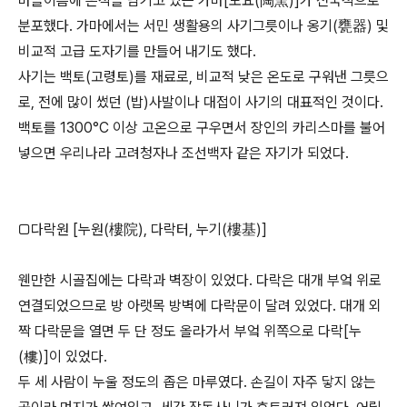
마을이름에 흔적을 남기고 있는 가마[도요(陶窯)]가 전국적으로
분포했다. 가마에서는 서민 생활용의 사기그릇이나 옹기(甕器) 및
비교적 고급 도자기를 만들어 내기도 했다.
사기는 백토(고령토)를 재료로, 비교적 낮은 온도로 구워낸 그릇으
로, 전에 많이 썼던 (밥)사발이나 대접이 사기의 대표적인 것이다.
백토를 1300°C 이상 고온으로 구우면서 장인의 카리스마를 불어
넣으면 우리나라 고려청자나 조선백자 같은 자기가 되었다.
□다락원 [누원(樓院), 다락터, 누기(樓基)]
웬만한 시골집에는 다락과 벽장이 있었다. 다락은 대개 부엌 위로
연결되었으므로 방 아랫목 방벽에 다락문이 달려 있었다. 대개 외
짝 다락문을 열면 두 단 정도 올라가서 부엌 위쪽으로 다락[누
(樓)]이 있었다.
두 세 사람이 누울 정도의 좁은 마루였다. 손길이 자주 닿지 않는