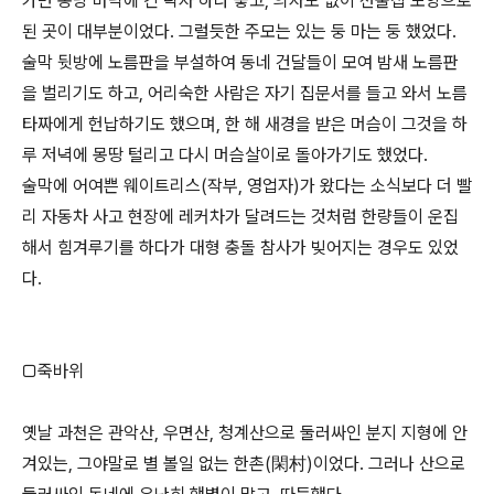
가면 봉당 바닥에 긴 탁자 하나 놓고, 의자도 없이 선술집 모양으로
된 곳이 대부분이었다. 그럴듯한 주모는 있는 둥 마는 둥 했었다.
술막 뒷방에 노름판을 부설하여 동네 건달들이 모여 밤새 노름판
을 벌리기도 하고, 어리숙한 사람은 자기 집문서를 들고 와서 노름
타짜에게 헌납하기도 했으며, 한 해 새경을 받은 머슴이 그것을 하
루 저녁에 몽땅 털리고 다시 머슴살이로 돌아가기도 했었다.
술막에 어여쁜 웨이트리스(작부, 영업자)가 왔다는 소식보다 더 빨
리 자동차 사고 현장에 레커차가 달려드는 것처럼 한량들이 운집
해서 힘겨루기를 하다가 대형 충돌 참사가 빚어지는 경우도 있었
다.
□죽바위
옛날 과천은 관악산, 우면산, 청계산으로 둘러싸인 분지 지형에 안
겨있는, 그야말로 별 볼일 없는 한촌(閑村)이었다. 그러나 산으로