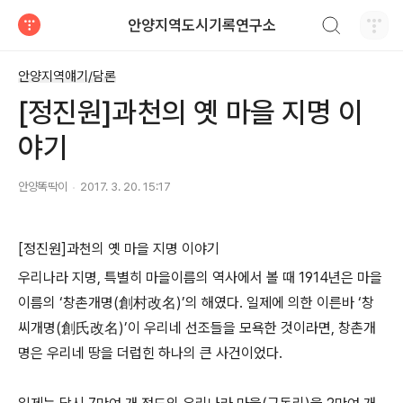
검색하기
안양지역도시기록연구소
티스토리
안양지역얘기/담론
[정진원]과천의 옛 마을 지명 이
야기
안양똑딱이
2017. 3. 20. 15:17
[정진원]과천의 옛 마을 지명 이야기
우리나라 지명, 특별히 마을이름의 역사에서 볼 때 1914년은 마을
이름의 ‘창촌개명(創村改名)’의 해였다. 일제에 의한 이른바 ‘창
씨개명(創氏改名)’이 우리네 선조들을 모욕한 것이라면, 창촌개
명은 우리네 땅을 더럽힌 하나의 큰 사건이었다.