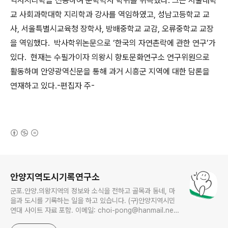
역사지리학을 전공하여 문학박사 학위를 취득했다. 그는 서울대학
교 사회과학대학 지리학과 강사를 역임하였고, 성남고등학교 교
사, 서울특별시교육청 장학사, 방배중학교 교감, 오류중학교 교장
을 역임했다. 박사학위논문으로 ‘한국의 자연촌락에 관한 연구’가
있다. 현재는 수필가이자 의왕시 향토문화연구소 연구위원으로
활동하며 안양광역신문을 통해 과거 시흥군 지역에 대한 담론을
연재하고 있다.-편집자 주-
(새창열림)
로그 정보
안양지역도시기록연구소
군포.안양.의왕지역의 정보와 소식을 전하고 골목과 동네, 마
을과 도시를 기록하는 일을 하고 있습니다. (구)안양지역시민
연대 사이트 자료 포함. 이메일: choi-pong@hanmail.net
연락처: 010-3311-1001 최병렬