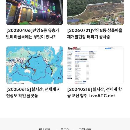
[20230406]안양6동 유흥가
[20260721]안양8동 상록마을
밧데리골목에는 무엇이 있나?
재개발현장 터파기 공사중
[20250615]실시간, 전세계 지
[20240218]실시간, 전세계 항
진정보 확인 플랫폼
공 교신 청취 LiveATC.net
의안내
티스토리
로그인
고객센터