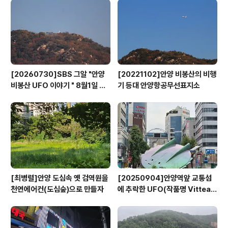
[20260730]SBS 그알 "안양
[20221102]안양 비봉산의 비행
비봉산 UFO 이야기 " 8월1일 방
기 등대 안양항공무선표지소
영
[최병렬]안양 도심속 옛 검역원을
[20250904]안양역앞 교통섬
천연에어컨(도심숲)으로 만들자
에 추락한 UFO(작품명 Vitteau
x)