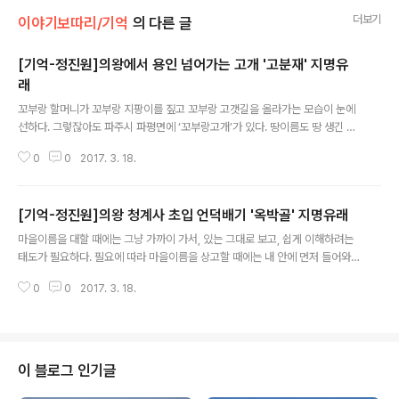
더보기
이야기보따리/기억
의 다른 글
[기억-정진원]의왕에서 용인 넘어가는 고개 '고분재' 지명유
래
글 내용
꼬부랑 할머니가 꼬부랑 지팡이를 짚고 꼬부랑 고갯길을 올라가는 모습이 눈에
선하다. 그렇잖아도 파주시 파평면에 ‘꼬부랑고개’가 있다. 땅이름도 땅 생긴 모
양대로 이름을 짓게 마련이다. 마을이름도 땅 생김새에서 비롯된 것들이 아주
0
0
2017. 3. 18.
많다. 고개가 어떻게든지 고부라져 있으므로 고개가 되었을 것이므로 곱은 고개
가 된 것은 당연하다 할 것이다. 곱은 고개라 하여 ‘고분재’라 했으니 직설 표현
이다. 의왕시 학의동 백운호수 동쪽 송말에서 용인시 수지구 고기동으로 넘어가
[기억-정진원]의왕 청계사 초입 언덕배기 '옥박골' 지명유래
는 고개가 고분재이다. 고분재 고개 밑에 있다 하여 고분재란 마을이 고기동에
글 내용
있다. 용인시 처인구 이동면에 아흔아홉 구비의 고개라 해서 아흔아홉고개, 보
마을이름을 대할 때에는 그냥 가까이 가서, 있는 그대로 보고, 쉽게 이해하려는
령시 미산면에 아홉사리고개, 강화군 양도면에 고분개(논), 용인시 기흥구 보정
태도가 필요하다. 필요에 따라 마을이름을 상고할 때에는 내 안에 먼저 들어와
동에 긴(높은) 고개라서..
있는 선입개념을 버리고, 본질을 ‘바로 보는(직관)’, 이른바 ‘현상학적 방법’이 유
0
0
2017. 3. 18.
효하다고 생각한다. 버려야 할 것 가운데 우선은 ‘한자(漢字)’의 우상이고, ‘한자
화(漢字化)’의 오류이다. 한자화는 본래말보다 더 좋은 뜻으로 음역한 경우도
있지만, 전혀 엉뚱한 한자를 쓴 경우가 허다하다. ‘참새울[작동(雀洞)]’하면 얼
마나 아름다운 마을이름인가, 그것을 ‘진조동(眞鳥洞)’이라 했고(연천군 백학
면), ‘쇠무덤’은 소의 무덤이란 뜻인데, 그것을 셋이 모였다는 뜻으로 ‘삼회리(三
이 블로그 인기글
會里)’라 했으니(가평군 외서면) 우습지도 않다. 마을이름에서 쉬운 것을 어..