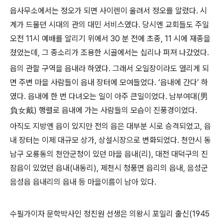
읍사무소에서는 정오가 되면 사이렌이 울려서 정오를 알렸다. 시
계가 드물던 시대의 관의 대민 서비스였다. 당시엔 교회들도 주일
오전 11시 예배를 알리기 위에서 30 분 전에 초종, 11 시에 재종을
쳤었는데, 그 종소리가 조용한 시골에서는 십리나 퍼져 나갔었다.
읍의 관할 구역을 읍내라 하였다. 그래서 오일장이라도 열리게 되
면 주변 마을 사람들이 읍내 장터에 모여들었다. ‘읍내에 간다’ 하
였다. 읍내에 한 번 다녀오는 일이 아주 큰일이었다. 남부여대(男
負女戴) 행렬로 읍내에 가는 사람들의 모습이 진풍경이었다.
아직도 지방엔 읍이 있지만 전의 읍은 대부분 시로 승격되었고, 읍
내 장터는 이제 대규모 상가, 상설시장으로 변화되었다. 천안시 동
남구 오룡동의 천안군청이 있던 마을 읍내(리), 대전 대덕구의 진
잠읍이 있었던 읍내(내동리), 제천시 청풍면 읍리의 읍내, 음성군
음성읍 읍내리의 읍내 등 마을이름이 남아 있다.
수필가이자 문학박사인 정진원 선생은 의왕시 포일리 출신(1945