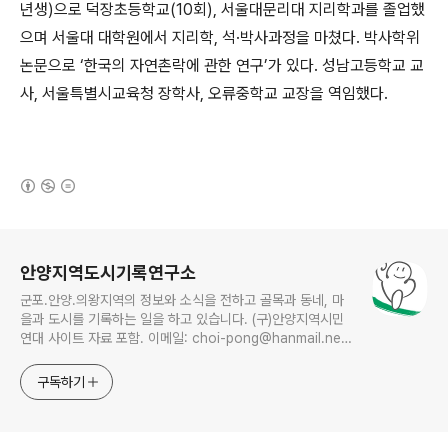
년생)으로 덕장초등학교(10회), 서울대문리대 지리학과를 졸업했
으며 서울대 대학원에서 지리학, 석·박사과정을 마쳤다. 박사학위
논문으로 ‘한국의 자연촌락에 관한 연구’가 있다. 성남고등학교 교
사, 서울특별시교육청 장학사, 오류중학교 교장을 역임했다.
(새창열림)
로그 정보
안양지역도시기록연구소
군포.안양.의왕지역의 정보와 소식을 전하고 골목과 동네, 마
을과 도시를 기록하는 일을 하고 있습니다. (구)안양지역시민
연대 사이트 자료 포함. 이메일: choi-pong@hanmail.net
연락처: 010-3311-1001 최병렬
구독하기