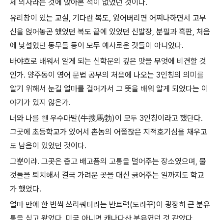
제 의자라는 것에 앉아본 적이 없었던 것이다.
유리창이 있는 교실, 기다란 복도, 잃어버리면 어쩌나하면서 고무
신을 얹어놓곤 했었던 복도 끝에 있었던 신발장, 분필과 흑판, 처음
에 낯설었던 동무들 등이 모두 예사로운 것들이 아니었다.
바야흐로 배워서 알게 되는 신학문의 깊은 맛을 무엇에 비견할 것
인가. 양주동이 영어 문법 공부의 처음에 나오는 3인칭의 의미를
알기 위해서 눈길 얼마를 걸어가서 그 뜻을 배워 알게 되었다는 이
야기가 있지 않은가.
너와 나를 뺀 우수마발(牛搜馬勃)이 모두 3인칭이라고 했단다.
그곳에 초등학교가 있어서 촌놈의 어쭙잖은 지적호기심을 채우고
도 남음이 있었던 것이다.
그뿐이랴. 그곳은 춥고 배고픔의 고통을 덜어주는 장소였으며, 물
것들을 퇴치해서 결국 가려운 곳을 대신 긁어주는 일까지도 학교
가 했었다.
얼마 만에 한 번씩 쓰리쿼터라는 반트럭(도라꾸)이 굉장히 큰 분유
통을 싣고 왔었다. 미국 아니면 캐나다산 분유였던 것 같았다.