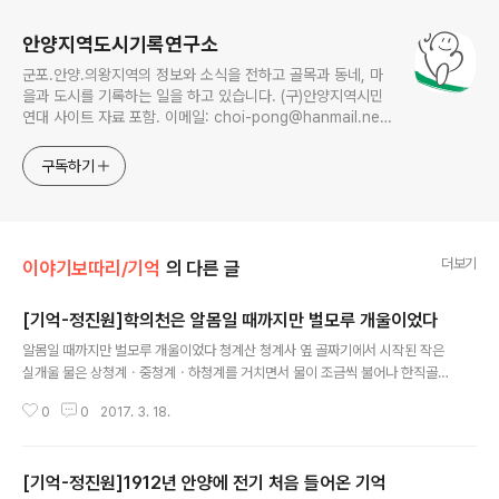
안양지역도시기록연구소
군포.안양.의왕지역의 정보와 소식을 전하고 골목과 동네, 마
을과 도시를 기록하는 일을 하고 있습니다. (구)안양지역시민
연대 사이트 자료 포함. 이메일: choi-pong@hanmail.net
연락처: 010-3311-1001 최병렬
구독하기
더보기
이야기보따리/기억
의 다른 글
[기억-정진원]학의천은 알몸일 때까지만 벌모루 개울이었다
글 내용
알몸일 때까지만 벌모루 개울이었다 청계산 청계사 옆 골짜기에서 시작된 작은
실개울 물은 상청계ㆍ중청계ㆍ하청계를 거치면서 물이 조금씩 불어나 한직골
옆에 이른다. 하우고개, 원터, 독쟁이 쪽에서 내려온 물도 한직골 조금 아래쪽에
0
0
2017. 3. 18.
서 그 물과 합쳐졌다. 광교산 바라산 골짜기에서 흘러내린 물과 능안 쪽 모락산
에서 내려온 물이 백운호수에 고여 있다가 무넘기를 넘쳐 내려서 삼벌내에서 다
른 두 물줄기와 합해서 아래로 흘러내렸다. ‘삼벌내’라니, 세 갈래의 물이 합쳐져
[기억-정진원]1912년 안양에 전기 처음 들어온 기억
서 된 시내라는 뜻인가 보다. 이 물줄기가 양지편 앞, 벌모루 앞을 지나 흐르는
글 내용