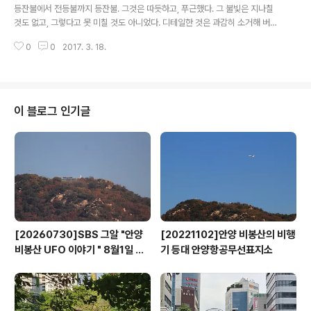
데, 안양 쪽으로 흘러가므로 안양천이라 부르다가 지금은 학의천이라 한다. 덕
등잔불에서 전등불까지 등잔불. 그것은 따듯하고, 푸근했다. 그 불빛은 지나칠
장골 안의 두 실개울, 우리 집 옆을 흘러내린 물과 동편 사당골에서 흘러내린 물
것도 없고, 그렇다고 못 미칠 것도 아니었다. 디테일한 것은 과감히 소거해 버리
이 벌모루에서 학의천과..
고, 아주 대국적으로 사물을 보게 했다. 대서특필(大書特筆)만 돋보기 없이 볼
0
0
2017. 3. 18.
수 있을 정도의 어스름이었다. 등잔불에서는 할머니와 어머니와 사랑방 머슴의
냄새가 나는 것 같았다. 등잔은 대개 백색 자기였다. 뚜껑에는 창호지를 말아서
심지를 박는다. 밖으로 조금 잡아 빼서 끝을 조금 남기고 가위로 잘라낸다. 등잔
은 등잔걸이 위에 놓는다. 가늘고 약한 불이어서 콧숨만 조금 크게 내어도 꺼졌
다. 켜 있을 때는 있는 둥 마는 둥 했었지만 막상 꺼지고 나면 갑자기 칠흑 같은
이 블로그 인기글
어둠이 방안에 가득했었다. 그러면 됫박 성냥 알을 찾고, 화로에 남은 불씨를 찾
다보면 ..
[20260730]SBS 그알 "안양
[20221102]안양 비봉산의 비행
비봉산 UFO 이야기 " 8월1일 방
기 등대 안양항공무선표지소
영