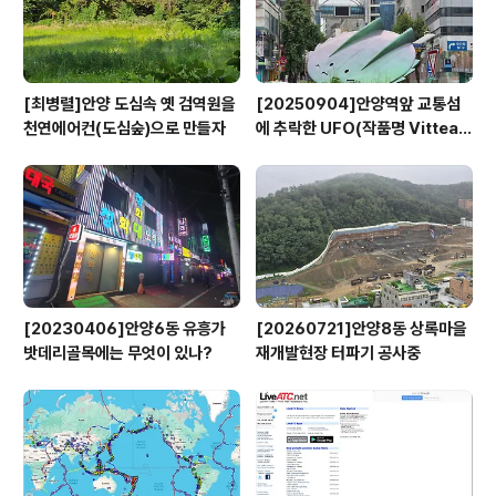
[최병렬]안양 도심속 옛 검역원을
[20250904]안양역앞 교통섬
천연에어컨(도심숲)으로 만들자
에 추락한 UFO(작품명 Vitteau
x)
[20230406]안양6동 유흥가
[20260721]안양8동 상록마을
밧데리골목에는 무엇이 있나?
재개발현장 터파기 공사중