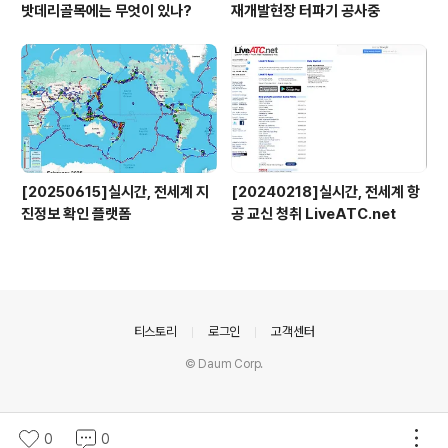
밧데리골목에는 무엇이 있나?
재개발현장 터파기 공사중
[20250615]실시간, 전세계 지
[20240218]실시간, 전세계 항
진정보 확인 플랫폼
공 교신 청취 LiveATC.net
의안내
티스토리
로그인
고객센터
© Daum Corp.
0
0