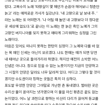
그쯤엔 타향도 정 들면 고향이라고도 누군가는 위로의 노래를 불
렀다. 고복수의 노래 ‘타향살이 몇 해던가 손꼽아 헤어보니 청춘만
늙고’ 라는 애처로운 가사가 실감난다. ‘내 고향으로 날 보내 주. ’
라는 노래는 또 어떠한가. ‘나 어릴 때 놀던 내 고향보다 더 정다운
곳 세상에 없도다.’로 끝나는 이 노래는 한 늙은 흑인 노예가 그의
고향인 버지니아를 잊지 못하고 애타게 그리워하는 심정을 그린
노래이다.
마음은 있어도 떠나지 못하는 한탄의 심정이 그 노예와 다를 바 없
는 목 매인 신세는 아닌지 모르겠다. 나도 한때는 때가 되면 당연
내 태어난 곳으로 돌아가리라 하였다. 하지만 예전의 소박한 어느
신념은 아니다. 참으로 믿을 수 없는 노릇이지만 지금의 안양하고
그 시절의 안양은 달라도 너무 달라져 있다. 어디고 그렇다 할 것이
겠지만 수도권이라 칭하는 곳들은 특히 더 심하다.
포도밭 무성한 안양은 그야말로 가난한 촌 동네였다. 벌터란 곳은
수리산 물이 쏟아지는 냇가였으며 이 물을 마신 평촌은 끝도 없는
논이었다. 어느 날 과천으로 향하는 비산리 다리가 끊어져 등교를