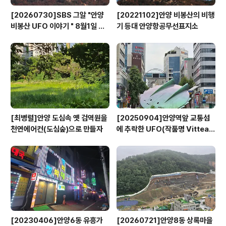
[20260730]SBS 그알 "안양
[20221102]안양 비봉산의 비행
비봉산 UFO 이야기 " 8월1일 방
기 등대 안양항공무선표지소
영
[최병렬]안양 도심속 옛 검역원을
[20250904]안양역앞 교통섬
천연에어컨(도심숲)으로 만들자
에 추락한 UFO(작품명 Vitteau
x)
[20230406]안양6동 유흥가
[20260721]안양8동 상록마을