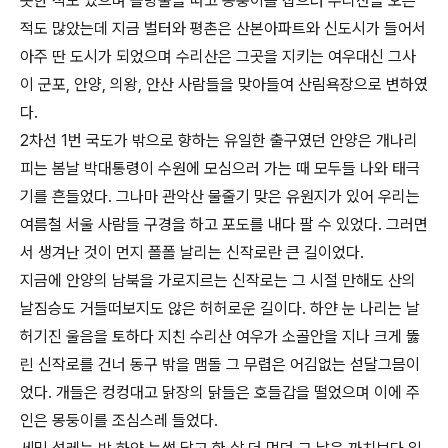
못한 적도 있으며 솔방울을 따고 송충이를 잡으러 수리산을 오른
적도 많았는데 지금 벌터와 평촌은 산본아파트와 신도시가 들어서
아주 딴 도시가 되었으며 수리산은 그곳을 지키는 여우대신 그사
이 군포, 안양, 의왕, 안산 사람들을 맞아들여 산림욕장으로 변하였
다.
2차선 1번 국도가 밖으로 향하는 유일한 출구였던 안양은 개나리
피는 봄날 박대통령이 수원에 모심으러 가는 때 모두들 나와 태극
기를 흔들었다. 그나마 관악산 물줄기 맞은 유원지가 있어 우리는
여름철 서울 사람들 구경을 하고 포도를 내다 팔 수 있었다. 그러면
서 생겨난 것이 먼지 폴폴 날리는 신작로란 큰 길이었다.
지금에 안양의 남북을 가로지르는 신작로는 그 시절 만해도 산의
날짐승도 거들떠보지도 않은 허허로운 길이다. 하얀 눈 나리는 날
허기진 울음을 토하다 지친 수리산 여우가 소골안을 지나 크게 뚫
린 신작로를 건너 동구 밖을 맴돌 그 무렵은 어김없는 섣달그믐이
었다. 개들은 컹컹대고 닭장의 닭들은 호들갑을 떨었으며 이에 주
인은 몽둥이를 조심스레 들었다.