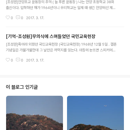
[조성원]안양초교 운동장의 추억 ( 늘 푸른 운동장 ) 나는 안양 초등학교 38회
출신이다. 입학하던 해가 1964년이니 우리학교는 일제 때 생긴 안양에선 제일
오래 된 학교다. 그 시절의 안양은 시흥군에 속하는 읍 소재지였으며 인구가 2
0
0
2017. 3. 17.
만 명이 채 안되었다. 그러기에 그 시절의 안양사람을 만나면 모두가 동문인 셈
도 된다. 지금의 안양은 과거의 논밭이나 하다못해 냇가마저도 시멘트가 덮이면
서 모양을 달리 하였고 평촌과 산본이라 하는 신도시까지 생겨나 인구 50만이
[기억-조성원]무의식에 스며들었던 국민교육헌장
넘는 큰 도시가 된 것이지만 당시 안양은 공설 운동장 하나 없는 여느 가난한 시
글 내용
골의 소읍과도 같았다. 4학년 때 배운 지리책에 안양은 아주 짤막하게 6 25때
[조성원]죽어라 외웠던 국민교육헌장 (국민교육헌장) 1968년 12월 5일 . 결혼
격전지로 포도밭이 많은 어령칙한 동네로 표기되어 있으며 실제 우리 집 주변은
기념일은 가물가물한데 그 날만은 까먹지를 않는다. 아침에 눈뜨면 스피커에서
모두가 포..
국민체조 노래가 훈육처럼 흘러나오던 그 무렵. 학교 모든 교실 앞에는 붓글씨
0
0
2017. 3. 17.
로 쓴 국민교육헌장 액자가 정성스레 놓여 있었으며, 모든 교과서 앞부분에 실
려 있었고, 입학식 졸업식은 물론 모든 국가 행사 앞부분 식순에는 반드시 국민
교육헌장 낭독이 있었다. 기독교 신자들이 주기도문이나 사도신경을 줄줄 암송
하듯이 외우고 통독한 덕분으로 ‘우리는 민족중흥의 역사적 사명을 띠고 이 땅
에 태어났다’로 시작하는 ‘국민교육헌장’을 지금도 한 줄 빼놓지 않고 적을 수 있
이 블로그 인기글
다. 그 시절 그렇게 외워댔던 국민교육헌장을 떠올리면 달콤하기는커녕 머리 쭈
뼛 서고 통증을 유발하는..