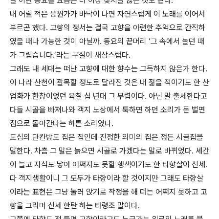
골’이란 동요를 요즘은 더 이상 찾지들 않는 것도 같다.
내 어릴 적은 응원가가 바닥이 나면 자연스럽게 이 노래를 이어서
부르곤 했다. 고향의 정서는 결국 고향을 아련한 추억으로 간직하
였을 때나 가능한 것이 아닐까. 동요의 끝머리 ‘그 속에서 놀던 때
가 그립습니다.’라는 구절이 새삼스럽다.
그래도 내 세대는 떠난 고향에 대한 향수는 그득하지 않은가 한다.
이 나라 산천이 괄목할 정도로 달라진 것은 내 젊을 적이기도 한 산
업화가 한창이었던 육칠 십 년대 그 무렵이다. 아닌 말 출세한다고
다들 시골을 빠져나와 객지 노상에서 툭하면 하던 소리가 돈 벌면
집으로 돌아간다는 허튼 소리였다.
도심의 단칸방도 집은 집인데 진정한 의미의 집은 정든 시골집을
말한다. 차츰 그 말은 늙으면 시골로 가겠다는 말로 바뀌었다. 세간
이 늘고 자식도 낳아 어쩌지도 못할 행색이기도 한 타향살이 신세.
다 객지생활이니 그 모두가 타향이라 할 것이지만 그래도 타향살
이라는 표현은 그냥 눌러 앉기로 작정을 해 더는 어쩌지 못하고 고
향을 그리며 신세 한탄 하는 타령조 말이다.