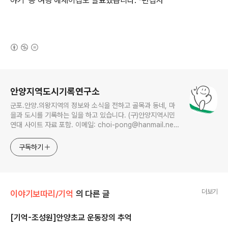
야기’ 등 여행 에세이집도 발표했습니다. -편집자
(새창열림)
로그 정보
안양지역도시기록연구소
군포.안양.의왕지역의 정보와 소식을 전하고 골목과 동네, 마
을과 도시를 기록하는 일을 하고 있습니다. (구)안양지역시민
연대 사이트 자료 포함. 이메일: choi-pong@hanmail.net
연락처: 010-3311-1001 최병렬
구독하기
더보기
이야기보따리/기억
의 다른 글
[기억-조성원]안양초교 운동장의 추억
글 내용