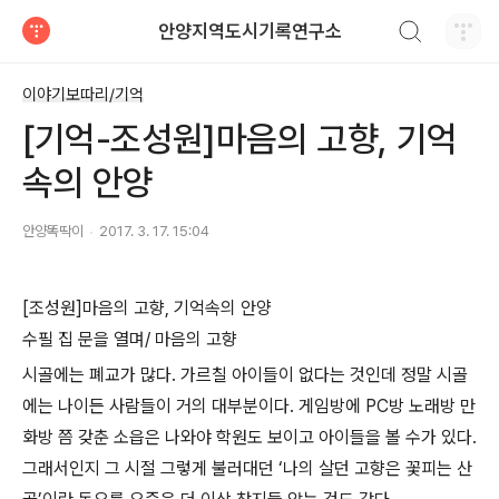
검색하기
안양지역도시기록연구소
티스토리
이야기보따리/기억
[기억-조성원]마음의 고향, 기억
속의 안양
안양똑딱이
2017. 3. 17. 15:04
[조성원]마음의 고향, 기억속의 안양
수필 집 문을 열며/ 마음의 고향
시골에는 폐교가 많다. 가르칠 아이들이 없다는 것인데 정말 시골
에는 나이든 사람들이 거의 대부분이다. 게임방에 PC방 노래방 만
화방 쯤 갖춘 소읍은 나와야 학원도 보이고 아이들을 볼 수가 있다.
그래서인지 그 시절 그렇게 불러대던 ‘나의 살던 고향은 꽃피는 산