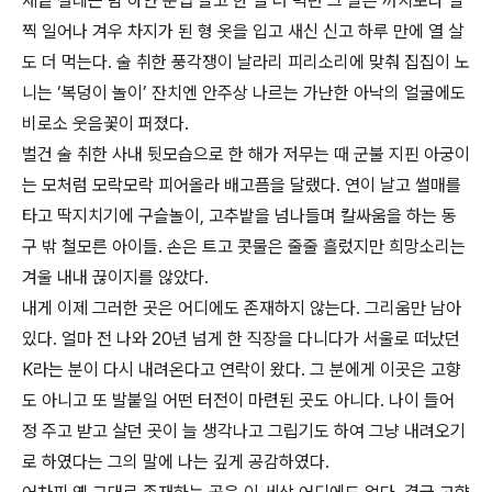
세밑 설레는 밤 하얀 눈썹 달고 한 살 더 먹던 그 날은 까치보다 일
찍 일어나 겨우 차지가 된 형 옷을 입고 새신 신고 하루 만에 열 살
도 더 먹는다. 술 취한 풍각쟁이 날라리 피리소리에 맞춰 집집이 노
니는 ‘복덩이 놀이’ 잔치엔 안주상 나르는 가난한 아낙의 얼굴에도
비로소 웃음꽃이 퍼졌다.
벌건 술 취한 사내 뒷모습으로 한 해가 저무는 때 군불 지핀 아궁이
는 모처럼 모락모락 피어올라 배고픔을 달랬다. 연이 날고 썰매를
타고 딱지치기에 구슬놀이, 고추밭을 넘나들며 칼싸움을 하는 동
구 밖 철모른 아이들. 손은 트고 콧물은 줄줄 흘렀지만 희망소리는
겨울 내내 끊이지를 않았다.
내게 이제 그러한 곳은 어디에도 존재하지 않는다. 그리움만 남아
있다. 얼마 전 나와 20년 넘게 한 직장을 다니다가 서울로 떠났던
K라는 분이 다시 내려온다고 연락이 왔다. 그 분에게 이곳은 고향
도 아니고 또 발붙일 어떤 터전이 마련된 곳도 아니다. 나이 들어
정 주고 받고 살던 곳이 늘 생각나고 그립기도 하여 그냥 내려오기
로 하였다는 그의 말에 나는 깊게 공감하였다.