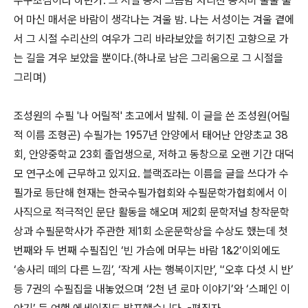
수구초심이라 하던가. 그 시절 동지 그믐밤 차디찬 동치미 술술 풀
어 마신 매서운 바람이 생각나는 겨울 밤. 나는 서성이는 겨울 곁에
서 그 시절 수리산의 여우가 그리 바라보았을 허기진 고향으로 가
는 길을 겨우 보았을 뿐이다.(하나로 남은 그리움으로 그 시절을
그리며)
조성원의 수필 '나 어릴적' 초고에서 발췌. 이 글을 쓴 조성원(어릴
적 이름 조형곤) 수필가는 1957년 안양에서 태어난 안양초교 38
회, 안양중학교 23회 졸업생으로, 저하고 동창으로 오랜 기간 대덕
모 연구소에 근무하고 있지요. 블랙죠라는 이름을 글을 쓰다가 수
필가로 등단해 현재는 한국수필가협회와 수필문학가협회에서 이
사직으로 적극적인 문단 활동을 해오며 제2회 문학저널 창작문학
상과 수필문학사가 주관한 제1회 소운문학상을 수상도 했는데 첫
번째와 두 번째 수필집인 ‘빈 가슴에 머무는 바람 1&2’이외에도
‘송사리 떼의 다른 느낌’, ‘작게 사는 행복이지만’, '‘오후 다섯 시 반’
등 7권의 수필집을 내놓었으며 ‘2천 년 로마 이야기’와 ‘스페인 이