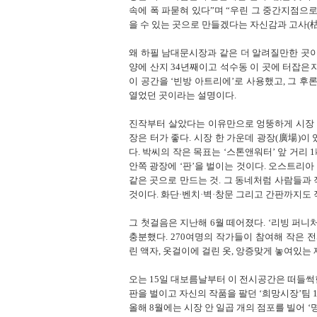
속에 폭 파묻혀 있다”며 “우린 그 중간지점으로
을 수 있는 곳으로 만들겠다는 자신감과 고사(
왜 하필 남대문시장과 같은 더 알려질만한 곳이
양에 산지 34년째이고 석수동 이 곳에 터잡은
이 공간을 ‘빈방 아트리에’로 사용했고, 그 후
열었던 곳이라는 설명이다.
진작부터 살았다는 이유만으로 엉뚱하게 시장 
장은 터가 좋다. 시장 한 가운데 광장(廣場)이
다. 박씨의 작은 목표는 ‘스톤앤워터’ 앞 거리 
안쪽 광장에 ‘판’을 벌이는 것이다. 오스트리아 비
같은 곳으로 만드는 것. 그 동네처럼 사람들과
것이다. 화단·벤치·벽·창문 그리고 간판까지도 
그 첫걸음은 지난해 6월 떼어졌다. ‘리빙 퍼
충분했다. 270여명의 작가들이 참여해 작은 
린 액자, 옷걸이에 걸린 옷, 앙증맞게 놓여있는
오는 15일 대보름날부터 이 전시공간은 떠들썩
판을 벌이고 자신의 작품을 팔던 ‘희망시장’팀 
올해 8월에는 시장 안 일곱 개의 점포를 빌어 ‘