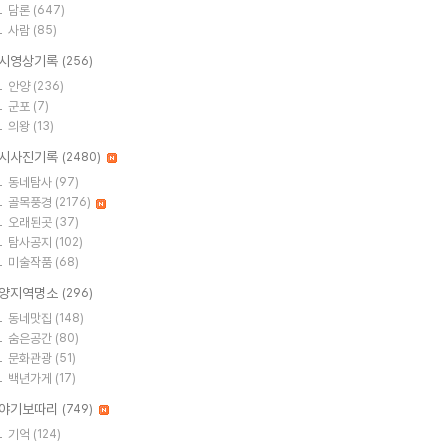
담론
(647)
사람
(85)
시영상기록
(256)
안양
(236)
군포
(7)
의왕
(13)
시사진기록
(2480)
동네탐사
(97)
골목풍경
(2176)
오래된곳
(37)
탐사공지
(102)
미술작품
(68)
양지역명소
(296)
동네맛집
(148)
숨은공간
(80)
문화관광
(51)
백년가게
(17)
야기보따리
(749)
기억
(124)