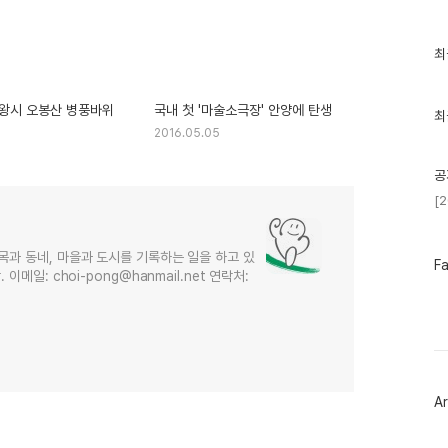
최
최
근
글
과
왕시 오봉산 병풍바위
국내 첫 '마술소극장' 안양에 탄생
인
최
기
2016.05.05
글
공
[
목과 동네, 마을과 도시를 기록하는 일을 하고 있
페
F
메일: choi-pong@hanmail.net 연락처:
이
스
북
트
위
터
플
러
Ar
그
인