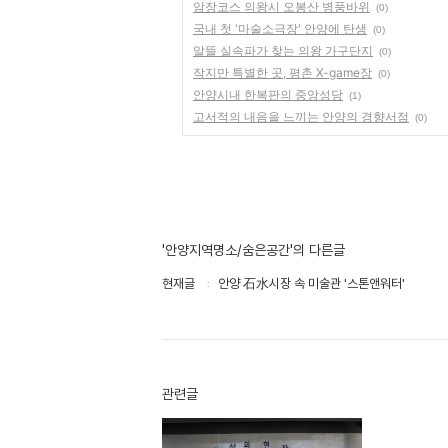
암장코스 의왕시 오봉산 병풍바위
(0)
국내 첫 '마술소극장' 안양에 탄생
(0)
알뜰 실속파가 찾는 의왕 가구단지
(0)
작지만 특별한 곳, 평촌 X-game장
(0)
안양시내 한복판의 중앙성당
(1)
고서적의 내음을 느끼는 안양의 경향서점
(0)
'안양지역명소/숨은공간'의 다른글
현재글
안양 石水시장 속 미술관 '스톤앤워터'
관련글