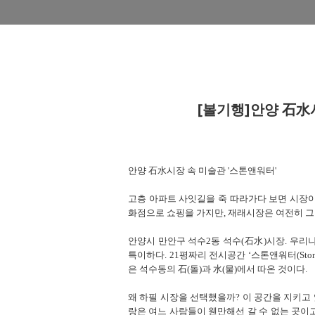
[볼기행]안양 石水
안양 石水시장 속 미술관 '스톤앤워터'
고층 아파트 사잇길을 죽 따라가다 보면 시장이
화점으로 쇼핑을 가지만, 재래시장은 여전히 그 
안양시 만안구 석수2동 석수(石水)시장. 우리
특이하다. 21평짜리 전시공간 ‘스톤앤워터(Ston
은 석수동의 石(돌)과 水(물)에서 따온 것이다.
왜 하필 시장을 선택했을까? 이 공간을 지키고 
랑은 여느 사람들이 웬만해선 갈 수 없는 곳이