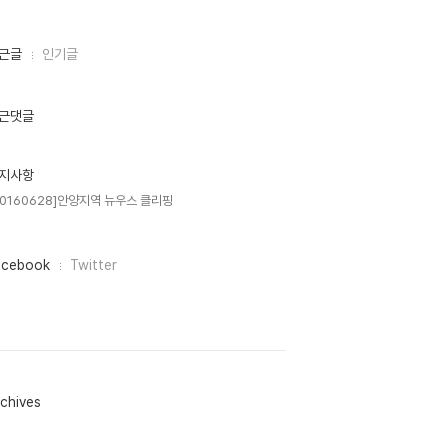
근글
인기글
근댓글
지사항
20160628]안양지역 뉴우스 클리핑
acebook
Twitter
chives