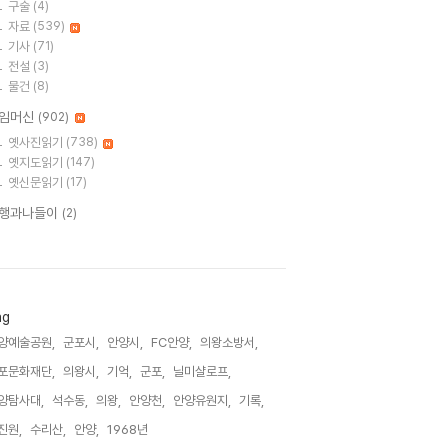
구술
(4)
자료
(539)
기사
(71)
전설
(3)
물건
(8)
임머신
(902)
옛사진읽기
(738)
옛지도읽기
(147)
옛신문읽기
(17)
행과나들이
(2)
ag
양예술공원,
군포시,
안양시,
FC안양,
의왕소방서,
포문화재단,
의왕시,
기억,
군포,
닐미샬로프,
양탐사대,
석수동,
의왕,
안양천,
안양유원지,
기록,
진원,
수리산,
안양,
1968년,