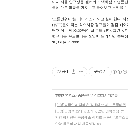
이지 서울 압구정동 갤러리아 백화점의 명품관
들이 만든 작품을 만져보고 들어보고 느껴볼 수 
‘스톤앤워터’는 바이러스가 되고 싶어 한다. 시
(宿主)뻘이 되는 석수시장 점포들이 점점 비어
터’에게는 악몽(惡夢)이 될 수도 있다. 그런 
번져가는 속도보다는 전염이 느리지만 중독성은
☎(031)472-2886
공감
구독하기
'
안양지역명소
>
숨은공간
' 카테고리의 다른 글
[안양]병목안과 담배촌 경계의 수리산 문둥바위
[안양]안양 최초의 공소가 있었던 명학성당
(0)
안양 학의천변 공공예술 아지트 새동네 '오픈스쿨
안양 최초의 서점 대동서점
(0)