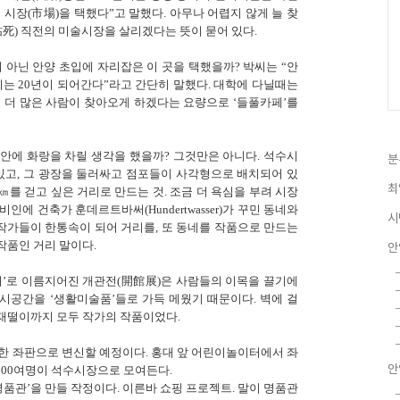
 시장(市場)을 택했다”고 말했다. 아무나 어렵지 않게 늘 찾
枯死) 직전의 미술시장을 살리겠다는 뜻이 묻어 있다.
 아닌 안양 초입에 자리잡은 이 곳을 택했을까? 박씨는 “안
지는 20년이 되어간다”라고 간단히 말했다. 대학에 다닐때는
론 더 많은 사람이 찾아오게 하겠다는 요량으로 ‘들풀카페’를
안에 화랑을 차릴 생각을 했을까? 그것만은 아니다. 석수시
분
 있고, 그 광장을 둘러싸고 점포들이 사각형으로 배치되어 있
최
1㎞를 걷고 싶은 거리로 만드는 것. 조금 더 욕심을 부려 시장
인에 건축가 훈데르트바써(Hundertwasser)가 꾸민 동네와
시
 작가들이 한통속이 되어 거리를, 또 동네를 작품으로 만드는
작품인 거리 말이다.
안
니처’로 이름지어진 개관전(開館展)은 사람들의 이목을 끌기에
전시공간을 ‘생활미술품’들로 가득 메웠기 때문이다. 벽에 걸
 재떨이까지 모두 작가의 작품이었다.
한 좌판으로 변신할 예정이다. 홍대 앞 어린이놀이터에서 좌
안
100여명이 석수시장으로 모여든다.
명품관’을 만들 작정이다. 이른바 쇼핑 프로젝트. 말이 명품관