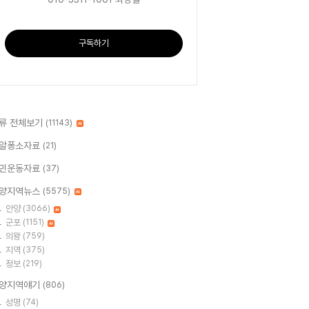
구독하기
류 전체보기
(11143)
알퐁소자료
(21)
민운동자료
(37)
양지역뉴스
(5575)
안양
(3066)
군포
(1151)
의왕
(759)
지역
(375)
정보
(219)
양지역얘기
(806)
성명
(74)