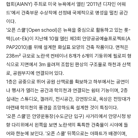
협회(AIANY) 주최로 미국 뉴욕에서 열린 '2011년 디자인 어워
드'에서 건축부문 수상작에 선정돼 국제적으로 명성을 떨친 공간
이다.
'오픈 스쿨'(Open school)은 뉴욕을 중심으로 활동하고 있는 롯-
텍(Lot-Ek)이 지난해 10월 열린 제3회 안양공공예술프로젝트(A
PAP2010)를 위해 설계한 화살표 모양의 건축 작품이다. 면적은
238㎡ 규모로 노란색 컨테이너 8개가 6개의 기둥위에 필로피 형
식으로 지면에서 3m 올려져 조합된 판상의 구조물로 하천과 산책
로, 공원부지에 연결되어 있다.
1층은 공중으로 뛰어 공원 산책로를 확보하고 하부에서는 공연이
나 행사가 열리는 공간과 학의천과 연결되는 쉼터 기능이며, 2층
실내는 스튜디오, 갤러리, 전시공간, 강연장으로, 옥상은 전망대가
마련돼 학의천의 풍경을 조망하도록 설계한 것이 특징이다.
'오픈 스쿨'은 안양운동장(수도군단 입구) 사거리에서 안양시청 방
향 다리위에서 왼쪽을 보면 노란색의 톡특한 건축물이 시야에 들
어와 한눈에 보인다. '오픈 스쿨' 뒤쪽으로는 아파트가 배경이며,