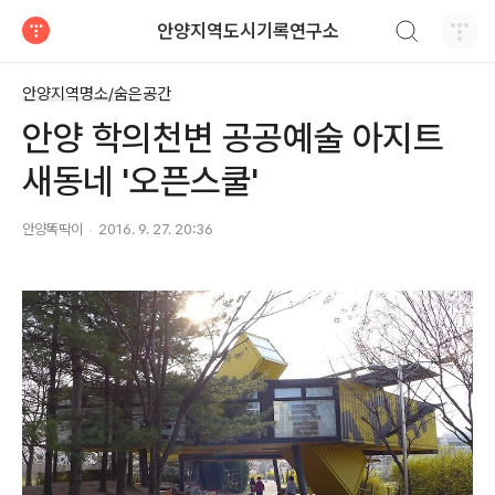
검색하기
안양지역도시기록연구소
티스토리
안양지역명소/숨은공간
안양 학의천변 공공예술 아지트
새동네 '오픈스쿨'
안양똑딱이
2016. 9. 27. 20:36