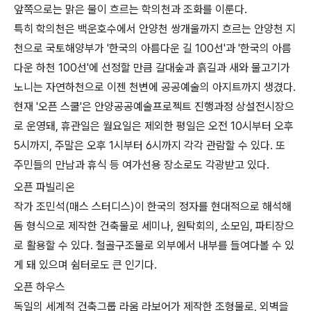
앞쪽으로는 맑은 물이 흐르는 학의천과 조화를 이룬다.
특히 학의천은 백운호수에서 안양천 쌍개울까지 흐르는 안양천 지
천으로 국토해양부가 '한국의 아름다운 길 100선'과 '한국의 아름
다운 하천 100선'에 선정할 만큼 갈대숲과 흙길과 새와 물고기가
노니는 자연하천으로 이젠 천변에 공공예술의 아지트까지 생겼다.
현재 '오픈 스쿨'은 안양공공예술프로젝트 진행과정 상설전시장으
로 운영돼, 휴관일은 월요일은 제외한 평일은 오전 10시부터 오후
5시까지, 주말은 오후 1시부터 6시까지 각각 관람할 수 있다. 또
주민들의 만남과 휴식 등 여가선용 장소로도 각광받고 있다.
오픈 파빌리온
작가 조민석(매스 스터디스)이 한국의 정자를 현대적으로 해석해
돔 형식으로 제작한 건축물로 세미나, 원탁회의, 소모임, 파티장으
로 활용할 수 있다. 철골구조물로 외부에서 내부를 들여다볼 수 있
게 돼 있으며 쉼터로도 큰 인기다.
오픈 하우스
독일의 세계적 건축그룹 라움 라보어가 제작한 조형물로, 외벽을