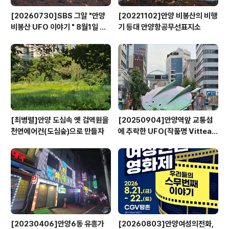
[20260730]SBS 그알 "안양
[20221102]안양 비봉산의 비행
비봉산 UFO 이야기 " 8월1일 방
기 등대 안양항공무선표지소
영
[최병렬]안양 도심속 옛 검역원을
[20250904]안양역앞 교통섬
천연에어컨(도심숲)으로 만들자
에 추락한 UFO(작품명 Vitteau
x)
[20230406]안양6동 유흥가
[20260803]안양여성의전화,