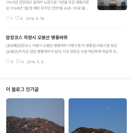
1963년 안양여고 앞에서 노점으로 기반을 닦은 대동서점
은 1968년 1월 현 매장 위치인 안양1동 668-39로 옮긴
뒤 대동서림으로 상호를 바꾸고, 한때는 전국규모 10위권,
1
0
2016. 5. 18.
경기도 1위의 서적규모를 자랑하던 곳으로 50년이 넘는
세월동안 안양시민이라면 누구나 한번쯤을 들렸을 만큼 사
랑을 받아오던 안양의 명소로 안양 시사편찬위원회에서 출
암장코스 의왕시 오봉산 병풍바위
간한 안양시 역사책에 안양의 명문으로 기록 돼 있을 정도
글 내용
다. 안양 역사책에 안양의 명물로 등록된 50년 향토기업
[정보통]암장코스 의왕시 오봉산 병풍바위 의왕시청 뒤 병풍암.의왕시청 뒷산
대동문고 고객 여러분 안녕하십니까? 항상 대동문고를 사
(오봉산)에 작은 암장 병풍바위가 있다. 이곳 암장은 수원 맥산회와 적십자 산악
랑해주셔서 감사합니다. 대동문고는 안양시사편찬위원회
안전대 지도자들이 1985～6년에 몇개의 루트를 개척하여 간간히 등반을 해
에서 출간한 안양시 역사책에 안양의 명물로 기록되 있는
0
0
2016. 5. 5.
오던 중 1992～3년 수원 돌비알 산악회에서 추가로 개척을 하여 총12개의 루
곳이기도 하며 단순히 이익만을 추구해 온 중소기업이 아
트가 열여있다. 의왕시청에서 5분이면 암장까지 갈 수 있으며 승용차를 가지고
니라 지난 50년동안 지역사회 발전과 시민들을..
간다면 의왕시청에 주차(무료)할 수 있다. 암장 앞으로 휴식을 취할 수 있는 의
자가 있으며 공터에서 야영도 가능하다. 의왕시청 바로 뒷산에 자리하고 있어
접근이 편리하여 이지역 클라이머들은 심심치 않게 이곳 암장을 찾는다. 높이1
이 블로그 인기글
8m, 폭30여m쯤 되는 이곳 병풍암은 페이스, 크랙, 오버행 등으로 되어있다.
암질은 검은색과 흰색..