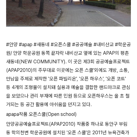
#안양 #apap #새동네 #오픈스쿨 #공공예술 #내비산교 #학운공
원/ 안양 학운공원 동쪽 끝자락 내비산교 옆에 있는 APAP의 평촌
새동네(NEW COMMUNITY). 이 곳은 제3회 공공예술프로젝트
(APAP2010)의 주무대로 이곳에는 오픈 스쿨'외에도 개방, 소통,
만남을 주제로 제작한 '오픈 파빌리온', '오픈 하우스', '오픈 코트'
등 4개의 조형물이 설치돼 실용과 예술을 결합한 랜드마크로 관심
을 모았으나 관리 부재에 따른 민원 등으로 오픈하우스는 올 초 철
거되는 등 공간 활용에 아쉬움을 던지고 있다.
apapa작품 오픈스쿨(Open school)
안양공공예술프로젝트(APAP2010) 작품중 하나로 동안구 부림
동 학의천변 학운공원에 설치된 '오픈 스쿨'은 2011년 뉴욕건축가