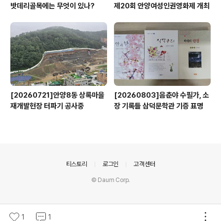
밧데리골목에는 무엇이 있나?
제20회 안양여성인권영화제 개최
[20260721]안양8동 상록마을
[20260803]음춘야 수필가, 소
재개발현장 터파기 공사중
장 기록들 삼덕문학관 기증 표명
의안내
티스토리
로그인
고객센터
© Daum Corp.
1
1