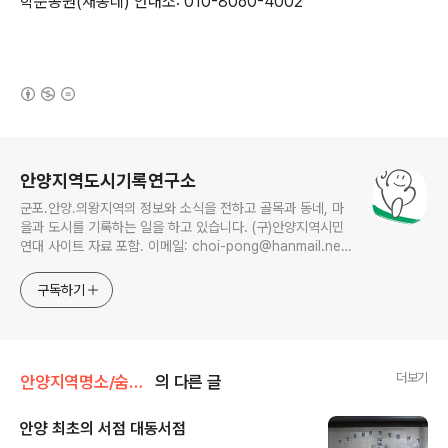
학운공원(새동네) 안내소: 010-8060-4002
(새창열림)
로그 정보
안양지역도시기록연구소
군포.안양.의왕지역의 정보와 소식을 전하고 골목과 동네, 마
을과 도시를 기록하는 일을 하고 있습니다. (구)안양지역시민
연대 사이트 자료 포함. 이메일: choi-pong@hanmail.net
연락처: 010-3311-1001 최병렬
구독하기
더보기
안양지역명소/숨은공간
의 다른 글
안양 최초의 서점 대동서점
글 내용