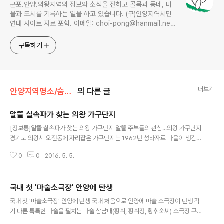
군포.안양.의왕지역의 정보와 소식을 전하고 골목과 동네, 마
을과 도시를 기록하는 일을 하고 있습니다. (구)안양지역시민
연대 사이트 자료 포함. 이메일: choi-pong@hanmail.net
연락처: 010-3311-1001 최병렬
구독하기
더보기
안양지역명소/숨은공간
의 다른 글
알뜰 실속파가 찾는 의왕 가구단지
글 내용
[정보통]알뜰 실속파가 찾는 의왕 가구단지 알뜰 주부들의 관심...의왕 가구단지
경기도 의왕시 오전동에 자리잡은 가구단지는 1962년 성라자로 마을이 생긴이
후 치료중이던 환자중 음성으로 판명된 45세대 82명이 인근 국유지와 라자로
0
0
2016. 5. 5.
원장이신 윤을수 신부께서 임야 만여평을 구입 희사 함으로써 자활의 터전을 마
련하여 여기에 양계, 양돈을 하며 열심히 땀을 흘리며 살았으나, 70년대 후반부
터 불어닥친 도시화 추세와 축산업계의 불황으로 축산는 차츰 비어가기 시작했
국내 첫 '마술소극장' 안양에 탄생
고 그뒤를 이은 축산업 금지구역으로 지정되면서 축사는 텅비고 말았습니다. 시
글 내용
름에 빠져 근심으로 일관하던 사람들은, 서울 근교에서 이전해오는 가구제조 회
국내 첫 '마술소극장' 안양에 탄생 국내 처음으로 안양에 마술 소극장이 탄생 각
사와 상부상조 하면서 현재까지 주된 생활이 되면서 오늘에 이르게 되었읍니다
기 다른 톡특한 마술을 펼치는 마술 삼남매(황휘, 황휘정, 황휘숙씨) 소극장 규
이렇게 1977년도 부터 형..
모의 마술극장이 정식 공연장 허가를 받아 지난 2003년 국내에서는 처음으로