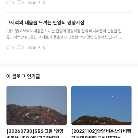
0
0
2016. 5. 5.
안양에 문을 연다. 안양시 만안구 6동 구도로변인 코암호텔 골목에 위치한 마술
소극장에서는 일반인들을 위한 정기공연이 매주 금.토요일 저녁에 열리는 것을
비롯 주중에는 마술 애호가들의 정기모임, 세미나, 초보자공연 등이 펼쳐지며
고서적의 내음을 느끼는 안양의 경향서점
마술 활성화를 위한 교육도 실시되는 등 마술을 위한 종합 공간으로 운영된다.
글 내용
이번에 마술 소극장을 개관한 황휘 대표는 올림픽역도경기장 등 국내의 각종 행
[멋기행]고서적의 내음을 느끼는 안양의 경향서점 헌책 매니어들이 선정한 일
사에 초대받아 다양한 마술을 선보임으로 주목을 받아왔으며 연예인 초청행사,
류 고서적상 PC통신 책 애호가 동호회가 선정한 책방 안양 경향서점 남부시장
자선공연, 어린이 행사..
건너편쪽 한빛은행 골목안쪽에 위치한 안양 중고책 고서점 백화점인 은 일반 가
0
0
2016. 5. 5.
정에서 필요로 하는 모든 종류의 책들이 망라된 책 만물점이다. 이곳은 불교, 기
독교등 종교서적을 비롯해 문학, 중고등학교 학습물에 이르기까지 분야별로 구
분돼 한눈에 원하는 책들을 찾아보기 쉽게 꾸며놓았다. 특히 40여평이 넘는 규
모의 깨끗한 매장분위기는 기존의 열악한 조건의 작은 헌책방과는 차별화를 선
언하고, 눈에 띠는것은 뭐니뭐니해도 흔하게 볼수 없는 고서적들이다. 200년전
이 블로그 인기글
중국 상해에서 발행됐던 4권짜리 동의보감은 보물 중의 보물로 통한다. 1백년
전 구한말에 쓰여졌던 송사 선생..
[20260730]SBS 그알 "안양
[20221102]안양 비봉산의 비행