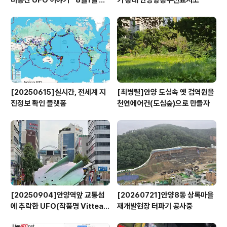
비봉산 UFO 이야기 " 8월1일 방
기 등대 안양항공무선표지소
영
[20250615]실시간, 전세계 지
[최병렬]안양 도심속 옛 검역원을
진정보 확인 플랫폼
천연에어컨(도심숲)으로 만들자
[20250904]안양역앞 교통섬
[20260721]안양8동 상록마을
에 추락한 UFO(작품명 Vitteau
재개발현장 터파기 공사중
x)