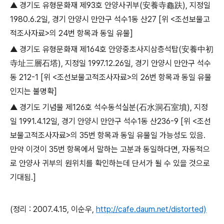
▲
경기도 유형문화재 제
93
호 안양사귀부
(
安養寺龜趺
),
지정일
1980.6.2
일
,
경기 안양시 만안구 석수
1
동 산
27 [
위
<
조선보물고
적조사자료
>
의
24
번 항목과 동일 유물
]
▲
경기도 유형문화재 제
164
호 안양중초사지삼층석탑
(
安養中初
寺址三層石塔
),
지정일
1997.12.26
일
,
경기 안양시 만안구 석수
동
212-1 [
위
<
조선보물고적조사자료
>
의
26
번 항목과 동일 유물
인지는 불명확
]
▲
경기도 기념물 제
126
호 석수동석실분
(
石水洞石室墳
),
지정
일
1991.4.12
일
,
경기 안양시 만안구 석수
1
동 산
236-9 [
위
<
조선
보물고적조사자료
>
의
35
번 항목과 동일 유물일 가능성도 있음
.
만약 이것이
35
번 항목에서 말하는 고분과 동일하다면
,
자동적으
로 안양사 귀부의 원위치를 확인하는데 단서가 될 수 있을 것으로
기대됨
.]
(
정리
: 2007.4.15,
이순우
,
http://cafe.daum.net/distorted)