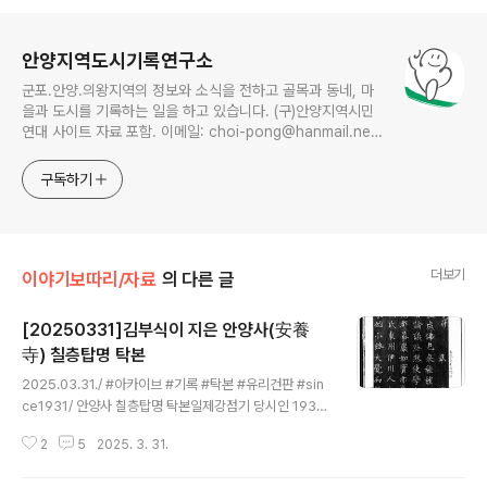
로그 정보
안양지역도시기록연구소
군포.안양.의왕지역의 정보와 소식을 전하고 골목과 동네, 마
을과 도시를 기록하는 일을 하고 있습니다. (구)안양지역시민
연대 사이트 자료 포함. 이메일: choi-pong@hanmail.net
연락처: 010-3311-1001 최병렬
구독하기
더보기
이야기보따리/자료
의 다른 글
[20250331]김부식이 지은 안양사(安養
寺) 칠층탑명 탁본
글 내용
2025.03.31./ #아카이브 #기록 #탁본 #유리건판 #sin
ce1931/ 안양사 칠층탑명 탁본일제강점기 당시인 1931
년 유리 건판으로 기록한 안양사 칠층탑명 탁본으로 국립
2
5
2025. 3. 31.
중앙박물관에 보관돼 있다. 안양시향토문화사료에 따르면
이 비문(碑文)은 삼국사기( 三國史記)의 저자인 김부식