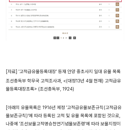
[
자료
] '
고적급유물등록대장
'
등재 안양 중초사지 일대 유물 목록
조선총독부 학무국 고적조사과
, <(
대정
13
년
4
월 현재
)
고적급유
물등록대장초록
> (
조선총독부
, 1924)
[
아래의 유물목록은
1916
년 제정
'
고적급유물보존규칙
(
고적급유
물보존규칙
)'
에 따라 등록된 고적 및 유물 목록에 포함된 것으로
,
나중에
'
조선보물고적명승천연기념물보존령
'
에 따라 보물지정이