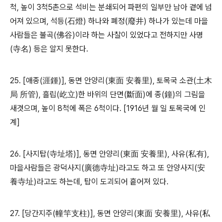
척
,
높이
3
척
5
촌으로 석비는 분쇄되어 파편의 일부만 남아 곁에 넘
어져 있으며
,
석등
(
石燈
)
하나와 폐정
(
廢井
)
하나가 있는데 마을
사람들은 불곡
(
佛谷
)
이라 하는 사찰이 있었다고 전하지만 사명
(
寺名
)
등은 알지 못한다
.
25. [
애종
(
涯鍾
)],
동면 안양리
(
東面 安養里
),
토목국 소관
(
土木
局 所管
),
흘립
(
屹立
)
한 바위의 단면
(
斷面
)
에 종
(
鐘
)
의 그림을
새겻으며
,
높이
8
척에 폭은
6
척이다
. [1916
년 월 일 토목국에 인
계
]
26. [
사지탑
(
寺址塔
)],
동면 안양리
(
東面 安養里
),
사유
(
私有
),
마을사람들은 광덕사지
(
廣德寺址
)
라고도 하고 또 안양사지
(
安
養寺址
)
라고도 하는데
,
탑이 도괴되어 흩어져 있다
.
27. [
당간지주
(
幢竿支柱
)],
동면 안양리
(
東面 安養里
),
사유
(
私