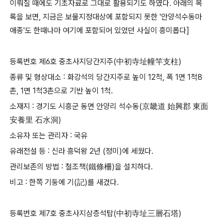
이뤄질 때에도 기초자료로 그대로 활용되기도 하였다
.
아래의 목
록을 보면
,
지금은 보물지정대상에 포함되지 못한
'
안양석수동마
애종
'
도 한때나마 여기에 포함되어 있었던 사실이 흥미롭다
]
등록번호 제
6
호 중초사지당간지주
(
中初寺址幢竿支柱
)
종류 및 형상대소
:
화강석의 당간지주로 높이
12
척
,
폭
1
면
1
척
8
촌
, 1
면
1
척
3
촌으로 기반 높이
1
척
.
소재지
:
경기도 시흥군 동면 안양리 석수동
(
京畿道 始興郡 東面
安養里 石水洞
)
소유자 또는 관리자
:
국유
유래전설 등
:
신라 흥덕왕
2
년
(
정미
)
에 세웠다
.
관리보존의 방법
:
철조책
(
鐵條柵
)
을 설치하다
.
비고
:
한쪽 기둥에 기
(
記
)
를 새겼다
.
등록번호 제
7
호 중초사지삼층석탑
(
中初寺址三層石塔
)