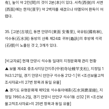
有
),
높이 약
2
칸
(
間
)
의 것이
2
본
(
本
)
이 있다
.
서측
(
西側
)
의 서면
(
西面
)
에는 한자
(
漢字
)
약
2
백자를 새겼으나 마멸되어 판독이 어
렵다
.
35. [
고분
(
古墳
)],
동면 안양리
(
東面 安養里
),
국유림
(
國有林
),
석수동
(
石水洞
)
동방의 산록 제
24
호 귀부
(
龜趺
)
의 후방에 석곽
(
石槨
)
이 노출된 것
2, 3
개가 있다
.
[
비교자료
]
현재 안양시 석수동 일대의 지정문화재 관리 현황
▲
보물 제
4
호 중초사지당간지주
(
中初寺址幢竿支柱
),
지정일
1
963.1.21
일
,
경기 안양시 만안구 석수동
212-1 [
위
<
조선보물고적
조사자료
>
의
27
번 항목과 동일 유물
]
▲
경기도 유형문화재 제
92
호 석수동마애종
(
石水洞磨崖鐘
),
지
정일
1980.6.2
일
,
경기 안양시 만안구 석수
1
동 산
32 [
위
<
조선보
물고적조사자료
>
의
25
번 항목과 동일 유물
]