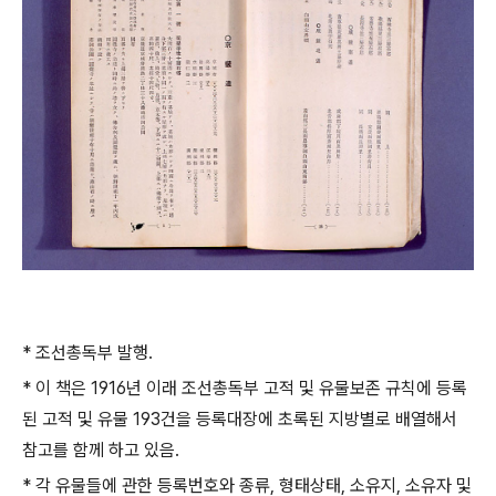
*
조선총독부 발행
.
*
이 책은
1916
년 이래 조선총독부 고적 및 유물보존 규칙에 등록
된 고적 및 유물
193
건을 등록대장에 초록된 지방별로 배열해서
참고를 함께 하고 있음
.
*
각 유물들에 관한 등록번호와 종류
,
형태상태
,
소유지
,
소유자 및