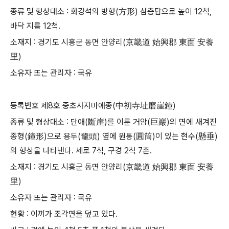
종류 및 형상대소
:
화강석의 방형
(
方形
)
삼층탑으로 높이
12
척
,
바닥 지름
12
척
.
소재지
:
경기도 시흥군 동면 안양리
(
京畿道 始興郡 東面 安養
里
)
소유자 또는 관리자
:
국유
등록번호 제
8
호 중초사지마애종
(
中初寺址磨崖鐘
)
종류 및 형상대소
:
단애
(
斷崖
)
를 이룬 거암
(
巨巖
)
의 면에 새겨진
종형
(
鐘形
)
으로 용두
(
龍頭
)
옆에 원통
(
圓筒
)
이 있는 현수
(
懸垂
)
의 형상을 나타낸다
.
세로
7
척
,
구경
2
척
7
촌
.
소재지
:
경기도 시흥군 동면 안양리
(
京畿道 始興郡 東面 安養
里
)
소유자 또는 관리자
:
국유
현황
:
이끼가 조각면을 덮고 있다
.