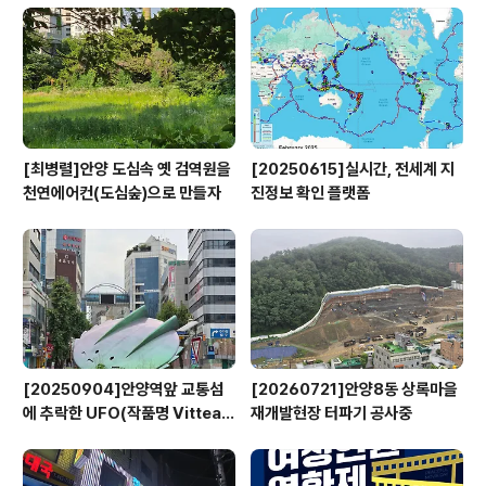
[최병렬]안양 도심속 옛 검역원을
[20250615]실시간, 전세계 지
천연에어컨(도심숲)으로 만들자
진정보 확인 플랫폼
[20250904]안양역앞 교통섬
[20260721]안양8동 상록마을
에 추락한 UFO(작품명 Vitteau
재개발현장 터파기 공사중
x)