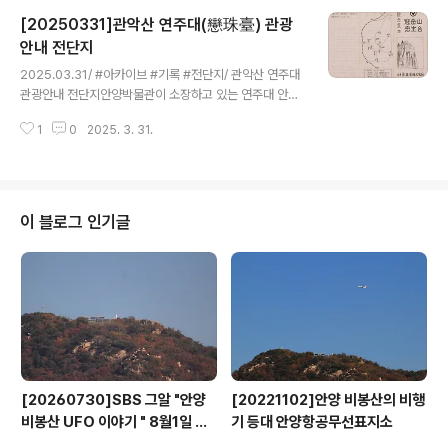
(金富輯)이 지은 것으로 대동금석서(大東金石)에 탁본
[20250331]관악산 연주대(戀珠臺) 관광
(招本)만이 실려 있다. 이 비문은 안양사(安養寺)에 관한
비문은 분명하지만 왕건이 안양사를 창건할 당시 세웠던
안내 전단지
글 내용
칠층 벽돌탑을 위한 탑비(搭牌)는 아니고 그 당시 이 절의
2025.03.31/ #아카이브 #기록 #전단지/ 관악산 연주대
고승인 속성 고씨(高氏)를 위한 비가 아닌가 생각된다고
관광안내 전단지안양박물관이 소장하고 있는 연주대 안내
설명하고 있다. 재질: 유리크기: 가로 25.2cm, 세로 30.3
전단이다. '서울교통주식회사' 제작으로 기재되어 있으며
cm소장품번호: 건판 16995촬영연도: 1930 ~ 0건판크
1
0
2025. 3. 31.
전면에는 연주대 지도와 자사 광고가, 후면에는 관악산과
기: 대판소장품설명원..
연주대의 이력에 대해 나와있다.출처: e뮤지엄, 전국박물
관소장품 검색원본 해상도 1151 * 822명칭:관악산 연주
대 관광 전단지(冠岳山戀珠臺觀光傳單紙)크기:가로 2
6.4cm, 세로 21.1cm소장품번호: 안양박물관 신수 150
이 블로그 인기글
[20260730]SBS 그알 "안양
[20221102]안양 비봉산의 비행
비봉산 UFO 이야기 " 8월1일 방
기 등대 안양항공무선표지소
영