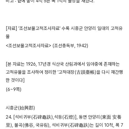
비고
:
곁에 높이
4
척
5
촌 폭
1
척의 불상을 새겼다
.
[
자료
] '
조선보물고적조사자료
'
수록 시흥군 안양리 일대의 고적유
물
<
조선보물고적조사자료
> (
조선총독부
, 1942)
[
본 자료는
1926, 17
년경 식산국 산림과에서 임야중에 존재하는
고적유물을 조사하여 정리한
'
고적대장
(
古蹟臺帳
)
을 다시 재간행
한 것이다
]
(6~9
쪽
)
시흥군
(
始興郡
)
24. [
석비귀부
(
石碑龜趺
),
석등
(
石燈
)],
동면 안양리
(
東面 安養
里
),
불곡
(
佛谷
,
국유림
),
석비귀부
(
石碑龜趺
)
는 길이
10
척
,
폭
7