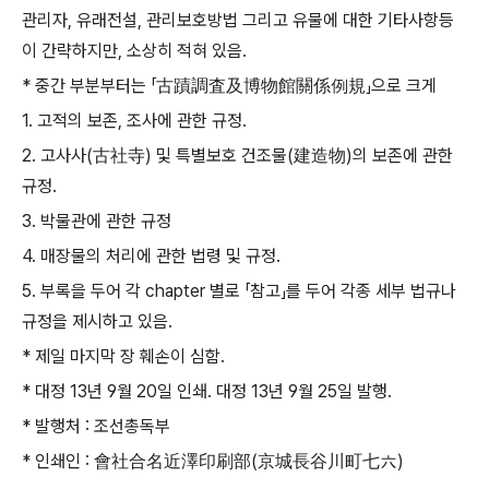
관리자
,
유래전설
,
관리보호방법 그리고 유물에 대한 기타사항등
이 간략하지만
,
소상히 적혀 있음
.
*
중간 부분부터는
「
古蹟調査及博物館關係例規
」
으로 크게
1.
고적의 보존
,
조사에 관한 규정
.
2.
고사사
(
古社寺
)
및 특별보호 건조물
(
建造物
)
의 보존에 관한
규정
.
3.
박물관에 관한 규정
4.
매장물의 처리에 관한 법령 및 규정
.
5.
부록을 두어 각
chapter
별로
「
참고
」
를 두어 각종 세부 법규나
규정을 제시하고 있음
.
*
제일 마지막 장 훼손이 심함
.
*
대정
13
년
9
월
20
일 인쇄
.
대정
13
년
9
월
25
일 발행
.
*
발행처
:
조선총독부
*
인쇄인
:
會社合名近澤印刷部
(
京城長谷川町七六
)