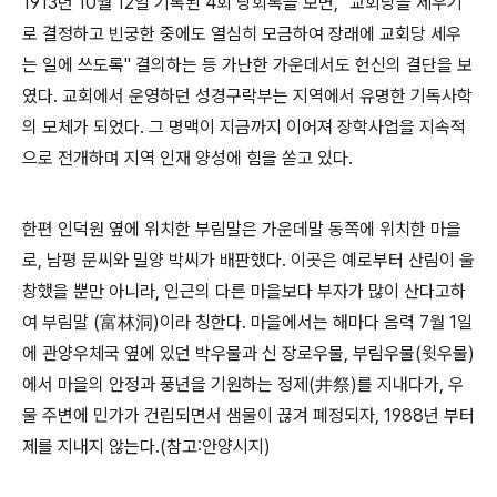
1913
년
10
월
12
일 기록된
4
회 당회록을 보면
, "
교회당을 세우기
로 결정하고 빈궁한 중에도 열심히 모금하여 장래에 교회당 세우
는 일에 쓰도록
"
결의하는 등 가난한 가운데서도 헌신의 결단을 보
였다
.
교회에서 운영하던 성경구락부는 지역에서 유명한 기독사학
의 모체가 되었다
.
그 명맥이 지금까지 이어져 장학사업을 지속적
으로 전개하며 지역 인재 양성에 힘을 쏟고 있다
.
한편 인덕원 옆에 위치한 부림말은 가운데말 동쪽에 위치한 마을
로
,
남평 문씨와 밀양 박씨가 배판했다
.
이곳은 예로부터 산림이 울
창했을 뿐만 아니라
,
인근의 다른 마을보다 부자가 많이 산다고하
여 부림말
(
富林洞
)
이라 칭한다
.
마을에서는 해마다 음력
7
월
1
일
에 관양우체국 옆에 있던 박우물과 신 장로우물
,
부림우물
(
윗우물
)
에서 마을의 안정과 풍년을 기원하는 정제
(
井祭
)
를 지내다가
,
우
물 주변에 민가가 건립되면서 샘물이 끊겨 폐정되자
, 1988
년 부터
제를 지내지 않는다
.(
참고
:
안양시지
)