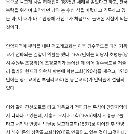
목으로 덕고개 사람 허대진이
1895
년 세례를 받았다고 하고
,
천국
복락을 위하여 소작하던 남의 논 수십 석을 버렸다고 기록하고 있
는 바
,
이 때가 바로 안양에 개신교가 처음으로 들어온 시점이 되는
것이다
.
안양지역에 뿌리를 내린 덕고개교회는 이후 경수국도를 따라 기독
교가 전파되는 길잡이 역할을 했다
. 1897
년에는 의왕시 초평동
(
당
시 수원부 초평리
)
에 초평교회가 들어선 데 이어 경수국도를 거슬
러 올라와 현재의 의왕시 학현에 학현교회
(1904)
를 세우고
, 1910
년에는 장로교회인 부림리교회
(
현 동은교회
)
가 인덕원에 설립되
었다
.
이와 같이 간선도로를 타고 기독교가 전파되는 특성이 안양지역에
서 나타나고 있는데
,
시흥시 무지내교회
(1895)
에서 시흥공로를
타고 내려와 안양시 박달동 범고개교회
(1897)
로 이어진 후 안양
시 석수
1
동의 삼막골교회
(1901)
로 연결되고 있는 것이 그것이다
.