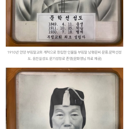
1910년 안양 부림말교회 개척으로 창립한 인물들 부림말 남평문씨 문중.문학선성
도. 음진실성도 문기성장로 존영(문화영님 자료 제공)