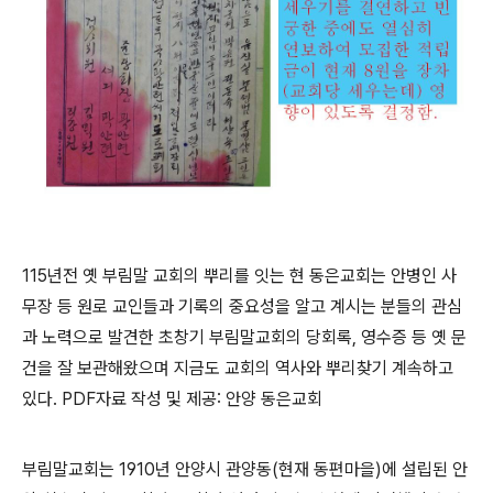
115
년전 옛 부림말 교회의 뿌리를 잇는 현 동은교회는 안병인 사
무장 등 원로 교인들과 기록의 중요성을 알고 계시는 분들의 관심
과 노력으로 발견한 초창기 부림말교회의 당회록
,
영수증 등 옛 문
건을 잘 보관해왔으며 지금도 교회의 역사와 뿌리찾기 계속하고
있다
. PDF
자료 작성 및 제공
:
안양 동은교회
부림말교회는
1910
년 안양시 관양동
(
현재 동편마을
)
에 설립된 안