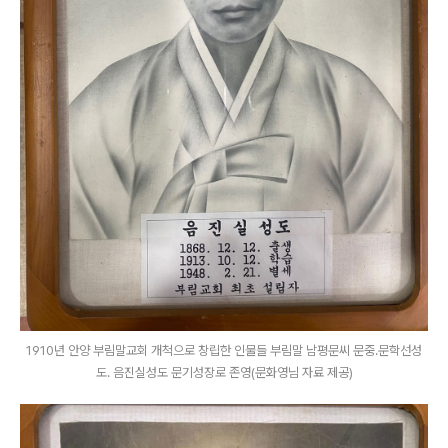
1910년 안양 부림말교회 개척으로 창립한 인물들 부림말 남평문씨 문중.문학선성
도. 음진실성도 문기성장로 존영(문화영님 자료 제공)