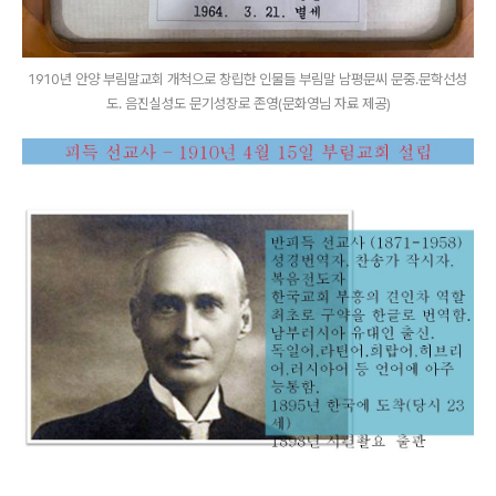
1910년 안양 부림말교회 개척으로 창립한 인물들 부림말 남평문씨 문중.문학선성
도. 음진실성도 문기성장로 존영(문화영님 자료 제공)