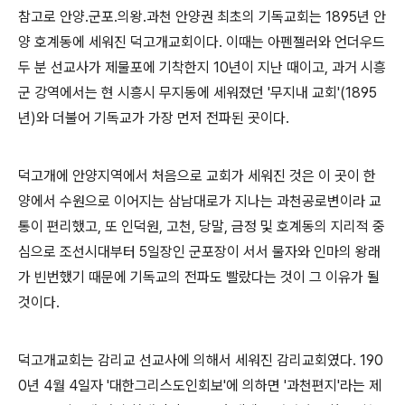
참고로 안양
.
군포
.
의왕
.
과천 안양권 최초의 기독교회는
1895
년 안
양 호계동에 세워진 덕고개교회이다
.
이때는 아펜젤러와 언더우드
두 분 선교사가 제물포에 기착한지
10
년이 지난 때이고
,
과거 시흥
군 강역에서는 현 시흥시 무지동에 세워졌던
'
무지내 교회
'(1895
년
)
와 더불어 기독교가 가장 먼저 전파된 곳이다
.
덕고개에 안양지역에서 처음으로 교회가 세워진 것은 이 곳이 한
양에서 수원으로 이어지는 삼남대로가 지나는 과천공로변이라 교
통이 편리했고
,
또 인덕원
,
고천
,
당말
,
금정 및 호계동의 지리적 중
심으로 조선시대부터
5
일장인 군포장이 서서 물자와 인마의 왕래
가 빈번했기 때문에 기독교의 전파도 빨랐다는 것이 그 이유가 될
것이다
.
덕고개교회는 감리교 선교사에 의해서 세워진 감리교회였다
. 190
0
년
4
월
4
일자
'
대한그리스도인회보
'
에 의하면
'
과천편지
'
라는 제