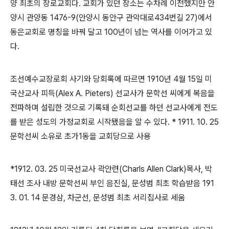
양 최초의 장로교회다
.
교회가 있던 장소는 수차례 이전했지만 안
양시 관양동
1476-9(
안양시 동안구 관악대로
434
번길
27)
에서
동은교회로 명칭을 바꿔 달고
100
년이 넘는 역사를 이어가고 있
다
.
조선예수교장로회 사기와 당회록에 따르면
1910
년
4
월
15
일 미
국산교사 피득
(Alex A. Pieters)
선교사가 문학선 씨에게 복음을
전파하며 설립한 것으로 기록돼 순회선교를 하던 선교사에게 전도
를 받은 성도의 가정교회로 시작됐음을 알 수 있다
. * 1911. 10. 25
문학선씨 소유로 초가
1
동을 교회당으로 사용
*1912. 03. 25
미국선교사 곽안련
(Charls Allen Clark)
목사
,
박
태선 조사 내방 문학선씨 부인 음진실
,
문성범 최초 학습받음
191
3. 01. 14
문경삼
,
차군선
,
문성범 최초 서리집사로 세움