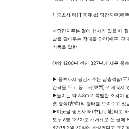
1.
중초사 터
(
中初寺址
)
당간지주
(
幢
☞
당간지주는 절에 행사가 있을 때 절
발을 달아두는 장대를 당간
(
幢竿
,
깃
기둥을 말함
ⓐ
약
1200
년 전인
827
년에 세운 중초
▶
중초사지 당간지주는 삼층석탑
(
三
간격을 두고 동
ㆍ
서
(
東西
)
로 세워져 
▶
높이는 약
3.8m
로 특별한 조각이 
옛 형식
(
古式
)
의 형태를 보여주고 있
▶
이곳을 중초사 터
(
中初寺址
)
라고 하
모두
6
행
123
자로 해서체로 쓴 글에
827
년
2
월
30
일에 완성했다고 표기