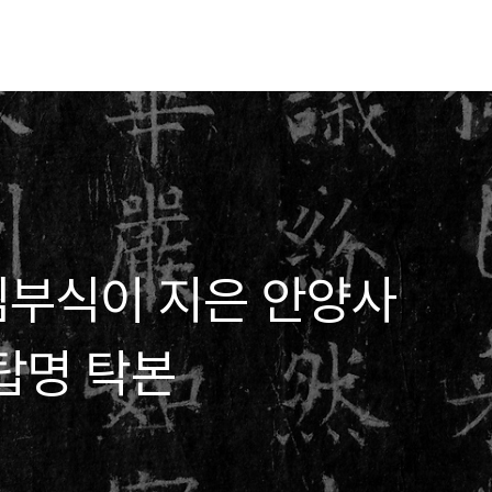
]김부식이 지은 안양사
탑명 탁본