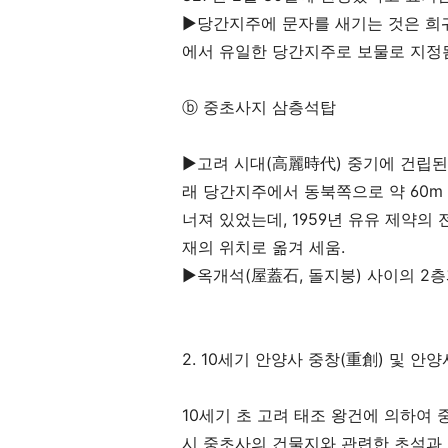
▶
당간지주에 문자를 새기는 것은 희
에서 유일한 당간지주로 보물로 지정
ⓑ
중초사지 삼층석탑
▶
고려 시대
(
高麗時代
)
중기에 건립된
래 당간지주에서 동북쪽으로 약
60m
너져 있었는데
, 1959
년 유유 제약의 
재의 위치로 옮겨 세움
.
▶
옥개석
(
屋蓋石
,
돌지붕
)
사이의
2
2. 10
세기 안양사 중창
(
重創
)
및 안양
10
세기 초 고려 태조 왕건에 의하여
시 중초사의 건물지와 관련한 초석과