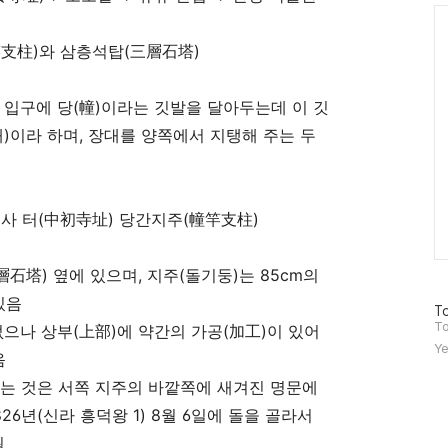
Ca
竿支柱
)
와 삼층석탑
(
三層石塔
)
 입구에 당
(
幢
)
이라는 깃발을 달아두는데 이 깃
대
)
이라 하며
,
장대를 양쪽에서 지탱해 주는 두
사 터
(
中初寺址
)
당간지주
(
幢竿支柱
)
層石塔
)
옆에 있으며
,
지주
(
돌기둥
)
는
85cm
의
있음
방
To
문
To
없으나 상부
(
上部
)
에 약간의 가공
(
加工
)
이 있어
자
Ye
음
수
는 것은 서쪽 지주의 바깥쪽에 새겨진 명문에
826
년
(
신라 흥덕왕
1) 8
월
6
일에 돌을 골라서
됨