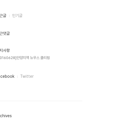
근글
인기글
근댓글
지사항
20160628]안양지역 뉴우스 클리핑
acebook
Twitter
chives