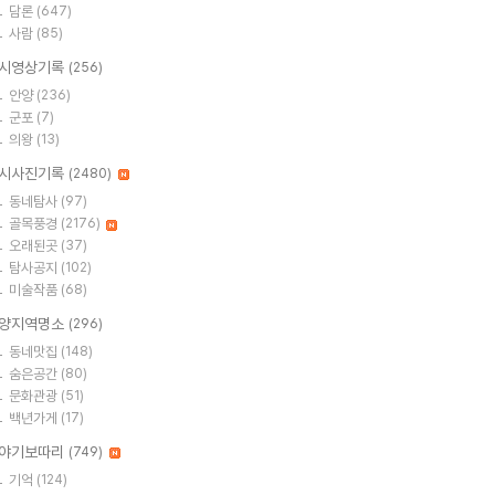
담론
(647)
사람
(85)
시영상기록
(256)
안양
(236)
군포
(7)
의왕
(13)
시사진기록
(2480)
동네탐사
(97)
골목풍경
(2176)
오래된곳
(37)
탐사공지
(102)
미술작품
(68)
양지역명소
(296)
동네맛집
(148)
숨은공간
(80)
문화관광
(51)
백년가게
(17)
야기보따리
(749)
기억
(124)