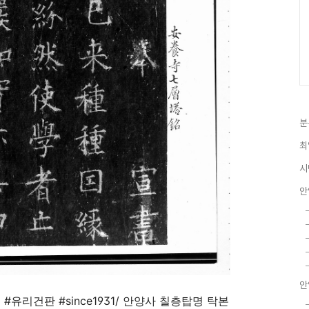
분
최
시
안
안
본
#
유리건판
#since1931/
안양사 칠층탑명 탁본