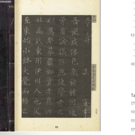
타
여
T
안
의
의
안