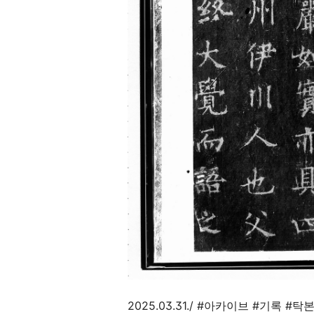
2025.03.31./ #
아카이브
#
기록
#
탁