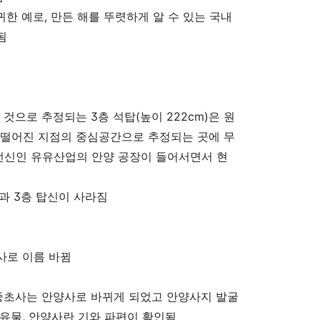
귀한 예로
,
만든 해를 뚜렷하게 알 수 있는 국내
됨
 것으로 추정되는
3
층 석탑
(
높이
222cm)
은 원
떨어진 지점의 중심공간으로 추정되는 곳에 무
전신인 유유산업의 안양 공장이 들어서면서 현
층과
3
층 탑신이 사라짐
사로 이름 바뀜
 중초사는 안양사로 바뀌게 되었고 안양사지 발굴
 유물
,
안양사란 기와 파편이 확인됨