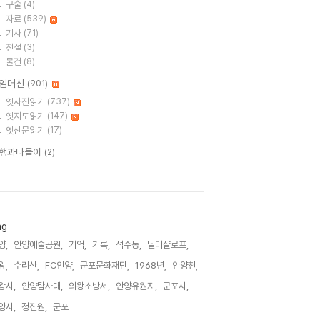
구술
(4)
자료
(539)
기사
(71)
전설
(3)
물건
(8)
임머신
(901)
옛사진읽기
(737)
옛지도읽기
(147)
옛신문읽기
(17)
행과나들이
(2)
ag
양,
안양예술공원,
기억,
기록,
석수동,
닐미샬로프,
왕,
수리산,
FC안양,
군포문화재단,
1968년,
안양천,
왕시,
안양탐사대,
의왕소방서,
안양유원지,
군포시,
양시,
정진원,
군포,