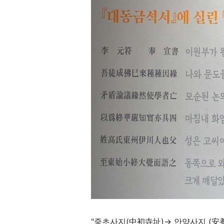
"
중초사지
(
中初寺址
)
→
안양사지
(
安