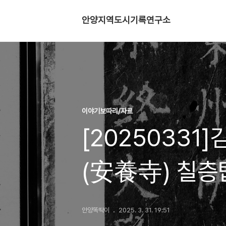
안양지역도시기록연구소
이야기보따리/자료
[20250331
(安養寺) 칠층
안양똑딱이
2025. 3. 31. 19:51