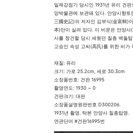
일제강점기 당시인
1931
년 유리 건판
앙박물관에 보관돼 있다
.
안양시향토문
三國史記
)
의 저자인 김부식
(
金富輯
)
이
本
)
만이 실려 있다
.
이 비문은 안양사
(
사를 창건할 당시 세웠던 칠층 벽돌탑
고승인 속성 고씨
(
高氏
)
를 위한 비가
재질
:
유리
크기
:
가로
25.2cm,
세로
30.3cm
소장품번호
:
건판
16995
촬영연도
: 1930 ~ 0
건판크기
:
대판
소장품설명원판번호
D300206.
1931
년 촬영
.
탁본 안양사 칠층탑명
.
연관단어
#
건판
16995
번