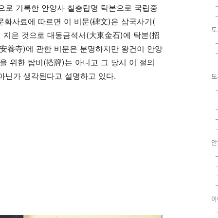
으로 기록한 안양사 칠층탑명 탁본으로 국립중
화사료에 따르면 이 비문
(
碑文
)
은 삼국사기
(
도
 지은 것으로 대동금석서
(
大東金石
)
에 탁본
(
招
安養寺
)
에 관한 비문은 분명하지만 왕건이 안양
을 위한 탑비
(
搭牌
)
는 아니고 그 당시 이 절의
 아닌가 생각된다고 설명하고 있다
.
도
안
이