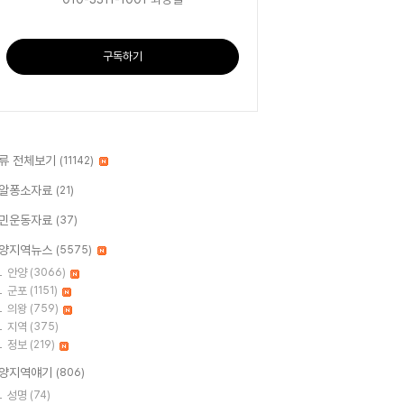
구독하기
류 전체보기
(11142)
알퐁소자료
(21)
민운동자료
(37)
양지역뉴스
(5575)
안양
(3066)
군포
(1151)
의왕
(759)
지역
(375)
정보
(219)
양지역얘기
(806)
성명
(74)