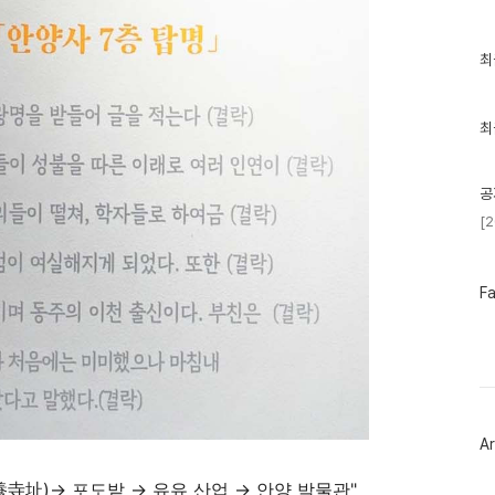
최
최
근
글
과
인
최
기
글
공
[
페
F
이
스
북
트
위
터
플
러
Ar
그
인
養寺址
)
→
포도밭
→
유유 산업
→
안양 박물관
"