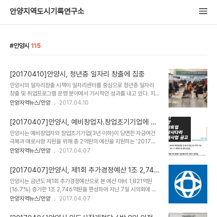
안양지역도시기록연구소
안양시
115
[20170410]안양시, 청년층 일자리 창출에 집중
안양시의 일자리창출 시책이 일자리센터를 중심으로 청년층 일자리
창출 및 취업프로그램 운영 분야에서 가시적인 성과를 내고 있다. 지난
1/4분기 지난해 같은 기간 4,612명보다 9.7%가 높은 5,061명의
안양지역뉴스/안양
2017.04.10
취업실적을 올렸으며, 통계청이 발표하는 2016년도 하반기 시군별
고용지표에서 관내 취업자 중 청년층(15~29세)이 차지하는 비율이
[20170407]안양시, 예비창업자․창업초기기업에 성
17.4%로 전국 1위로 발표된 바 있다. 스마트 콘텐츠밸리 및 도시첨단
장 자금 지원
안양시는 예비창업자와 창업초기기업(3년 이하)이 당면한 자금여건
산업단지 입주기업 등 시 소재 기업에 맞는 청년층 및 전문직 우수인재
극복과 애로사항 지원을 위해 총 2억원의 예산을 지원하는 ‘2017년
를 발굴 매칭하는 ‘잡매칭’ 사업을 운영하여 109개의 구인업체를 발
스타트업 성장사다리 지원사업’을 추진한다. 스타트업 성장사다리 지
안양지역뉴스/안양
2017.04.07
굴 36명이 취업했다 또한 시청에 마련된 면접장에서 구직자를 채용하
원사업은 IT, 콘텐츠, SW 등 창조산업분야의 관내외 예비창업자와 안
는 상설면접장 13회를 개최하여 38명이 채용되었으며 2차례의 작은
양시 소재 1년 이상 ~ 3년 이하 기업을 대상으로 한다. 예비창업자 및
취업박람회 및 온라인취업박람..
[20170407]안양시, 제1회 추가경정예산 1조 2,746
1년 미만 기업은 최대 2천만원, 1년 이상 3년 이하 기업은 최대 3천만
억원 편성
안양시는 금년도 제1회 추가경정예산으로 본 예산 대비 1,821억원
원까지 지원한다. 예비창업자 및 창업초기기업이 처한 어려움을 유연
(16.7%) 증가한 1조 2,746억원을 편성하여 지난 7일 시의회에 제
하게 지원하기 위해 자부담 조성 비율을 낮추고 자금 활용의 제한을 완
출했다고 밝혔다. 이번 추경예산안은 9,868억원 규모의 일반회계와
안양지역뉴스/안양
2017.04.07
화하는 등 신청 문턱을 대폭 낮추었다. 또한 마케팅, 투자유치, 비즈니
2,878억원 규모의 특별회계로 편성되었으며, 주요 세입재원은 지방
스 기획 분야 등 전문가 그룹 진단을 통해 창업 과정과 초기 기업 운영
교부세 증가분(505억원), 국·도비보조금 (319억원)과 순세계잉여금
에서 겪는 애로사항을 함께..