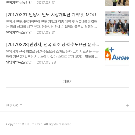
지점인 안양천 쌍개울(중앙초교 뒷편)에 설치된 『안양천 종합 안내도』
안양지역뉴스/안양
2017.03.31
게 했다. 또한, 취업 전 훈련수당을 지급함으로 인해 자존감 향상, 정신
가 새로 설치됐다. 쌍개울 휴게소 앞쪽 기존 안내판이 있던 자리에 새
장애인에 대한 편견해소에도 기여해 2016년 6명이 취업하는 성과를
로 설치된 안양천 종합 안내도는 편의시설은 물론 체육시설과 명소, 먹
보였다. 더불어 정신질환 예방과 치료, 재활 등 ..
[20170331]안양시 인도 시장개척단 계약 및 MOU
거리촌 등을 쉽게 알아볼 수 있도록 픽토그램(그림문자)을 사용했으며
체결
안양시 인도시장개척단이 인도 기업과 각종 계약 및 MOU를 체결하
자연형 하천인 안양천 주변 경관과 조화를 이룰 수 있도록 친환경 목재
는 등의 성과를 내고 있다. 안양시는 관내 기업체의 글로벌 경쟁력 강
로 제작했다. 시는 오는 5월말까지 의왕시계와 군포시계, 서울시계,
화 및 경제협력 교류를 위해 이필운 시장과 경제·산업관련기관 관계자,
안양지역뉴스/안양
2017.03.31
충훈부, 박달잔디광장 등 5개소에 종합안내도를 추가로 설치할 예정
기업인 10명 등 총 26명으로 인도시장개척단을 구성하여 3월 26일
이다. 또한 쌍개울터 유수흐름개선사업과 대우아파트 앞 둔치 습지조
부터 4월 2일까지 6박 8일 일정으로 뉴델리와 콜카타를 방문 중에
성, 하천 교량하부의 쉼터 조성, 산책로 및 자전..
[20170328]안양시, 전국 최초 상·하수도요금 문자
있다. 방문 1일차(3.27)에는 인도의 우수기업 산다하르 그룹을 방문
고지 서비스
안양시가 전국 최초로 상․하수도요금 스마트 문자 고지 시스템을 구축
하여 회장 면담 및 기업시설 탐방과 상호 간 경제교류 및 협력을 위한
하여 지난 27일부터 서비스에 나섰다. 스마트 문자 고지는 별도의 앱
MOU를 체결하는 등 우수 기업체 해외판로를 모색하는 발판을 마련
설치 없이 문자로 전송되어 스마트폰에서 바로 요금을 확인할 수 있어
안양지역뉴스/안양
2017.03.28
했다. 또한 코트라 뉴델리 무역관을 방문하여 박한수 무역관장과의 간
편리하며 종이고지서 제작 발송에 소요되는 예산을 절감하는 효과도
담에서는 우리나라 기업체의 인도 진출에 대한 애로사항을 청취하고
있다. 상하수도 요금 자동납부를 신청한 수용가를 대상(현재 1만8천
앞으로의 대응방안에 대해 논의하는 자리를..
건)으로 안양시상하수도 홈페이지(water.anyang.go.kr) 또는 전화
더보기
(031-8045-2722)로 신청이 가능하며 신청 시 200원의 요금 감
면 혜택을 받을 수 있다. 이필운 안양시장은“앞으로도 지속적으로 시
민 불편사항을 발굴하여 고객 중심의 행정서비스 제공을 위해 최선을
다하겠다”고 말했다. 한편 안양시는 상․하수도요금 자동납부, 전용계
좌 납부, 인터넷납부, AR..
관련사이트
Copyright © Daum Corp. All rights reserved.