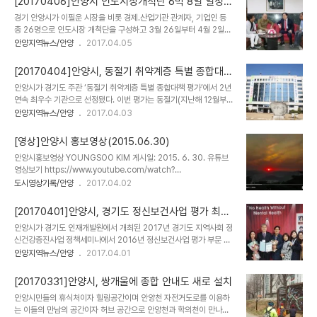
[20170406]안양시 인도시장개척단 6박 8일 일정
(417억원) 등이다. 시는 ▲일자리 지원 확대 ▲시민 생활불편 해소
성과
경기 안양시가 이필운 시장을 비롯 경제․산업기관 관계자, 기업인 등
▲지역경제활성화 ▲고금리 지방채 상환 등에 집중 투자하는 등 연초
총 26명으로 인도시장 개척단을 구성하고 3월 26일부터 4월 2일까
계획된 사업을 차질 없이 추진하고 제2의 안양 부흥을 위한 사업에 우
지 6박 8일간의 일정으로 떠난 결과 관내 기업이 인도 시장으로 진출
안양지역뉴스/안양
2017.04.05
선 예산을 편성했다. 특히, 청년일자리 프로그램 및 노인일자리 사업에
할 수 있는 교두보를 마련했다고 밝혔다. 인도 시장은 13억 명의 풍부
26억원을 투자하여 1,100여개의 일자리를 창출하고 주택가 주차난
한 노동력을 토대로 2030년까지 세계 3대 경제대국으로 성장할 것
해소를 위해 공영주차장 4개..
[20170404]안양시, 동절기 취약계층 특별 종합대책
으로 보이는 세계 제1의 신흥시장이다. 또한 작년부터 사드배치 등 중
평가 최우수
안양시가 경기도 주관 ‘동절기 취약계층 특별 종합대책 평가’에서 2년
국과의 교역 문제가 발생하여 새로운 글로벌 시장으로 눈을 돌려야 하
연속 최우수 기관으로 선정됐다. 이번 평가는 동절기(지난해 12월부터
는 시기에 인도는 매력적인 시장이다. 하지만 열악한 인프라 및 지역마
올해 2월)동안 복지사각지대 발굴·지원에 대한 공모를 통한 포상 방식
안양지역뉴스/안양
2017.04.03
다 다른 복잡한 산업구조로 중소기업이 스스로 진출하기에는 매우 힘
으로 추진되었으며 정성ㆍ정량평가를 통해 우수 기관을 선정했다. 시
든 조건이다. 안양시 인도시장개척단은 관내 기업의 인도 시장 진출을
는 지난해 12월 동절기 취약계층 종합대책을 수립하고 복지문화국장
돕기 위해 정부․기업․대학 등 다양한 ..
[영상]안양시 홍보영상(2015.06.30)
을 단장으로 한 T/F팀을 구성해 민관협력을 통한 네트워크 지원 체계
안양시홍보영상 YOUNGSOO KIM 게시일: 2015. 6. 30. 유튜브
를 확립하여 취약계층의 생활안정 도모와 건강관리, 연말연시 이웃돕
영상보기 https://www.youtube.com/watch?
기 등을 통해 3만33가구 10억7천300여만원 상당의 나눔 성과가
v=Ca6ECyDYkCs
도시영상기록/안양
2017.04.02
있었다. 또한 시는 삼천리도시가스, 한국전력공사, 소방서, 집배원 등
총 34회 1,543명을 대상으로 복지사업 교육을 상시 운영하여 위기
가정을 발굴하고자 노력하였으며 금년도에..
[20170401]안양시, 경기도 정신보건사업 평가 최우
수상
안양시가 경기도 인재개발원에서 개최된 2017년 경기도 지역사회 정
신건강증진사업 정책세미나에서 2016년 정신보건사업 평가 부문 최
우수상을 수상했다. 안양시는 정신보건사업의 일환으로 ▲사례관리
안양지역뉴스/안양
2017.04.01
▲직업 및 주간 재활 프로그램 운영 ▲생애주기별 정신건강 증진 및
인식개선 사업 ▲지역사회 환경조성 ▲아동청소년 정신건강보건 사
[20170331]안양시, 쌍개울에 종합 안내도 새로 설치
업 ▲의료비 지원 사업 등을 진행했다. 특히, 바리스타 교육 프로그램
안양시민들의 휴식처이자 힐링공간이며 안양천 자전거도로를 이용하
교육과정을 수료하고 자격증을 취득한 정신장애인 회원 20명을 대상
는 이들의 만남의 공간이자 허브 공간으로 안양천과 학의천이 만나는
으로 기술 향상과 취업 동기부여를 위해 ‘원데이 카페’를 운영할 수 있