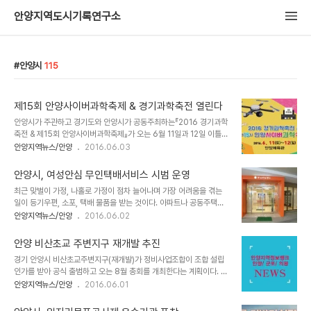
안양지역도시기록연구소
안양시
115
제15회 안양사이버과학축제 & 경기과학축전 열린다
안양시가 주관하고 경기도와 안양시가 공동주최하는『2016 경기과학
축전 & 제15회 안양사이버과학축제』가 오는 6월 11일과 12일 이틀
동안 안양체육관에서 개최된다. 수도권 최대의 정보과학축제로 자리
안양지역뉴스/안양
2016.06.03
매김한 올해 행사에는 다양한 대회분야와 정보화체험관, 특별행사 등
6개 분야로 구성된다. 이번 축제는 대회분야로 3D프린팅대회, 스토
안양시, 여성안심 무인택배서비스 시범 운영
리텔링발명대회, 로봇대회, 게임대회 등이 진행돼 청소년들의 정보화
최근 맞벌이 가정, 나홀로 가정이 점차 늘어나며 가장 어려움을 겪는
향상에 기여할 것으로 기대된다. 최근 이슈가 되고 있는 드론과 관련하
일이 등기우편, 소포, 택배 물품을 받는 것이다. 아파트나 공동주택은
여 드론아카데미, 드론체험관, 드론영상콘테스트 등도 마련돼 시뮬레
경비실에서 택배 물품을 대신 받아 가정에 전달해줄 수가 있지만 일반
안양지역뉴스/안양
2016.06.02
이션 체험을 통해 조종 실습이 가능하다. 정보화체험관에는 최신 ICT
주택은 그렇지 못해 주민들의 불편이 적지않다. 특히 택배회사에서는
트랜드를 반영한 3D프린팅, 가상현실, 사물인터넷, 과학탐구, IT 및
물품 배송시 받는 사람이 없을 경우는 전화 또는 문자로 확인하거나 연
로봇체험 등의 코너로 꾸며져 다양한 프로그..
안양 비산초교 주변지구 재개발 추진
락이 안되면 다음날 재방문하는데 그런 과정에서 택배물품이 분실되
경기 안양시 비산초교주변지구(재개발)가 정비사업조합이 조합 설립
거나 오늘 꼭 받아야 하는 물건일 때는 난감한 경우가 많는 등 소비자
인가를 받아 공식 출범하고 오는 8월 총회를 개최한다는 계획이다. 비
불만 사례가 발생하기도 한다. 특히 최근 여성을 표적으로 삼는 범죄가
산초교주변지구 재개발 정비사업조합(조합장 오택구ㆍ이하 조합)에
안양지역뉴스/안양
2016.06.01
자주 발생하자 안양시가 택배기사를 마주칠 필요 없이 안심하고 물품
따르면 안양시는 지난 24일, 앞서 조합설립추진위원회가 신청한 조합
을 수령할 수 있는 무인택배서비스를 시범 운영한다는 계획이다. 안양
설립인가를 수용했다. 조합설립동의율은 76.55%를 기록한 것으로
시는 7월 1일부터‘여성안심 무인택배서비스..