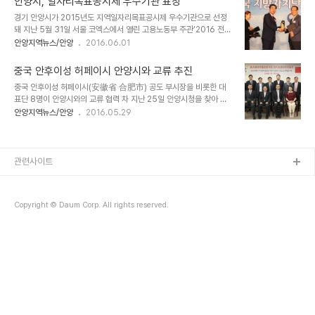
안양시, 일자리목표공시제 우수기관 표창
알려졌다. 조합 관계자는 “조합설립인가를 받음에 따라 이사회를 마쳤
경기 안양시가 2015년도 지역일자리목표공시제 우수기관으로 선정
고, 이어 대의원회를 소집해 세부적인 사업계획을 세울 예정이다. 특히
돼 지난 5월 31일 서울 코엑스에서 열린 고용노동부 주관‘2016 전국
시공자 선정을 위한 입찰공고에 대한 구체적 일정을 정해 오는 8월 시
지방자치단체 일자리대상 시상식에서 고용노동부장관상을 수상했다.
안양지역뉴스/안양
2016.06.01
공자선정총회를 목표로 사업에 속도를 더할 방침이다”고 말했다. 한편
지역일자리목표공시제는 지자체장이 임기동안 일자리창출 목표를 설
이 사업은 안양 동안구 매곡로34번길 13(비산동) 일대 10만9869
정해 실행계획을 공시하는 제도로 안양시의 일자리사업이 전국적으로
㎡를 대상으로 한다. 조합은 이곳에 공동주택 ..
중국 안후이성 허페이시 안양시와 교류 추진
탁월함을 인정받은 것이다. 이날 시상식은 전국 지자체를 대상으로 한
중국 안후이성 허페이시(安徽省 合肥市) 공도 부시장을 비롯한 대
해동안의 일자리추진성과를 평가해 지역고용여건에 기여한 지자체를
표단 8명이 안양시와의 교류 협력 차 지난 25일 안양시청을 찾아 안
선정 격려하는 자리로 이응용 안양시 기획경제국장이 이필운 시장을
양시와 ‘우호도시경제기술교류협력비망록’에 서명하고 향후 양 기관
안양지역뉴스/안양
2016.05.29
대신해 이기권 고용노동부장관으로부터 표창장과 함께 상사업비 9천
간 교류협력을 다짐했다. 공도 부시장은 이번 비망록 서명을 통해 신뢰
만원을 받았다. 시는 직접일자리창출, 직업능력개발, 고용서비스, 창업
를 쌓아 빠른 시일 안에 우호도시교류 협정을 맺길 바란다고 전했다.
지원, 기업유치 신설 및 확장 등을 효과적으로 추진해 지난해에 ..
이 자리에는 이필운 시장도 함께해 방문에 환영한다며 좋은 관계를 이
어나가기를 희망한다고 화답했다. 이날 체결을 계기로 양 시간 호혜평
관련사이트
등 원칙하에 다양한 분야에서 활발한 교류와 협력이 기대되고 있다. 안
후이성의 성도(省都)인 허페이시는 면적 14,100㎢에 인구 757
만에 이르는 도시로 정치·경제·문화·금융·상업의 중심지이다. 특히 공
Copyright © Daum Corp. All rights reserved.
업도시로서 히타치, 산요, 미쓰비시, 유니버셜, ..