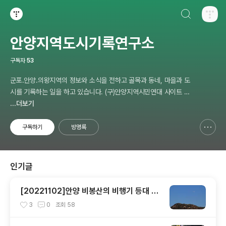
검색하기
티스토리
안양지역도시기록연구소
구독자
53
군포.안양.의왕지역의 정보와 소식을 전하고 골목과 동네, 마을과 도
시를 기록하는 일을 하고 있습니다. (구)안양지역시민연대 사이트 자
료 포함. 이메일: choi-pong@hanmail.net 연락처: 010-3311-10
...더보기
01 최병렬
구독하기
방명록
신고하기 레이어
열기
인기글
[20221102]안양 비봉산의 비행기 등대 안
양항공무선표지소
3
0
조회
58