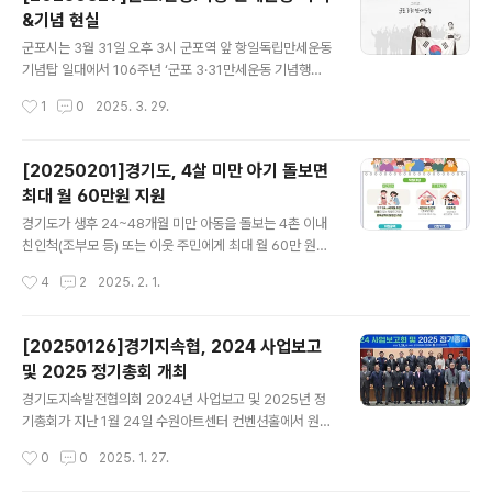
게 소중한 가치를 전달하는 생명의 정원이 되기를 바라는
&기념 현실
희망을 담은 비전 세리머니도 진행했다. 안양천 지방정원
글 내용
은 안양을 비롯한 광명・의왕・군포 등 경기권 4개 지자체
군포시는 3월 31일 오후 3시 군포역 앞 항일독립만세운동
가 ‘행정구역의 경계를 넘어서는 광역 협력으로 추진되는
기념탑 일대에서 106주년 ‘군포 3·31만세운동 기념행
것으로 선포식은 시민이 주인이 되어 참여, 소통, 향유하는
사’를 개최한다. 이번 기념행사는 1919년 3월 31일 2,00
작성시간
1
0
2025. 3. 29.
시민정원’이라는 주제가 담긴 ‘도시의 경계를 넘어 하나되
0여명의 우리 선조들이 군포장에 모여 대한독립만세를 외
는 안양천 시민정원’이라는 안양천 지방..
치며 행진하다 일본군의 발포에 맞서 싸운 역사적 사건을
기념하고 독립만세운동의 숭고한 정신을 기리기 위한 것이
[20250201]경기도, 4살 미만 아기 돌보면
다. 군포시가 주최하고 광복회 군포시지회와 (사)한국예총
최대 월 60만원 지원
군포지부가 공동주관하는 이번 기념행사는 참가자들이 항
글 내용
일독립만세운동 기념탑 일대에서 106년 전 군포장에 울려
경기도가 생후 24~48개월 미만 아동을 돌보는 4촌 이내
퍼진 만세운동을 재연한 후, 독립선언서 낭독, 유공자 및 공
친인척(조부모 등) 또는 이웃 주민에게 최대 월 60만 원을
모전 수상자 시상, 기념공연, 3·1절노래. 만세삼창 등의 순
지원하는 ‘2025년 경기형 가족돌봄수당’ 신청을 2월 3일
작성시간
4
2
2025. 2. 1.
으로 진행될 예정이다. 특히,「3·31만세운동 기념 미술·백일
부터 받는다. 경기형 가족돌봄수당은 경기도의 대표 복지
장 전국 공모전」을 개최..
정책 시리즈인 ‘360° 언제나 돌봄’ 중 하나로, 지난해 6월
부터 시작해 3,993가구(아동 4,298명)가 지원받았다. 올
[20250126]경기지속협, 2024 사업보고
해는 지난해 13개 시군에서 5곳이 늘어난 18개 시군(성남·
및 2025 정기총회 개최
화성·안양·파주·광주·광명·하남·군포·오산·양주·구리·안성·
글 내용
포천·양평·여주·동두천·과천·가평)이 참여하면서 양육 공백
경기도지속발전협의회 2024년 사업보고 및 2025년 정
가정 5천여 가구가 혜택을 볼 예정이다. 대상은 양육자(부
기총회가 지난 1월 24일 수원아트센터 컨벤션홀에서 원호
또는 모)와 아동(생후 24~48개월 미만)이 주민등록상 참
식 경기도지속협 상임회장, 시군협의회장, 14기 위원을 비
작성시간
0
0
2025. 1. 27.
여 시군에 거주하고, 맞벌이 등으로 양육 공백이 발생한 ..
롯 내빈으로 고영인 경기도 경제부지사, 윤성근 경기도의
회 안전행정위원회 부위원장. 최윤정 중부일보 대표이사