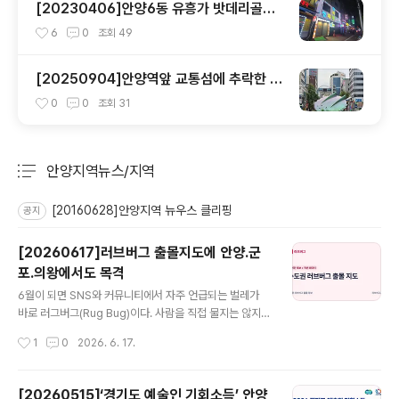
[20230406]안양6동 유흥가 밧데리골목
에는 무엇이 있나?
6
0
조회
49
[20250904]안양역앞 교통섬에 추락한 U
FO(작품명 Vitteaux)
0
0
조회
31
안양지역뉴스/지역
분류 전체보기
주요 글 목록
[20160628]안양지역 뉴우스 클리핑
공지
[20260617]러브버그 출몰지도에 안양.군
포.의왕에서도 목격
글 내용
6월이 되면 SNS와 커뮤니티에서 자주 언급되는 벌레가
바로 러그버그(Rug Bug)이다. 사람을 직접 물지는 않지만
대량으로 출몰하면서 큰 불쾌감을 주기 때문에 많은 사람
작성시간
1
0
2026. 6. 17.
들이 검색하고 있다. 2026년에도 6월이 되자 러브버그가
서울을 중심으로 점차 수도권으로 확대되고 있다. 인터넷
에 올려진 수도권 러브버그 출몰지도( https://xn—2i0bt
[20260515]‘경기도 예술인 기회소득’ 안양