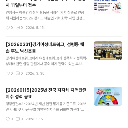
2q2wd1wb.com) 를 보면 안양, 군포, 의왕에서도 러브
시 11일부터 접수
버그를 목격되기 시작한것으로 나타났다. 러그버그는 최근
글 내용
국내에서 급격히 늘어나고 있는 외래성 해충으로, 주로 아
안양시는 예술인의 창작 활동을 사회적 가치 창출로 인정
파트 외벽이나 창문, 방충망 주변에 떼로 몰려다니는 특징
해 지원하는 ‘2026 경기도 예술인 기회소득’ 사업 신청을
이 있다. 햇빛이 잘 드는 벽면이나 따뜻한 장소를 좋아하며,
오는 11일부터 내달 19일까지 받는다고 8일 밝혔다. 지원
작성시간
0
0
2026. 5. 15.
특히 가을철이 되면 실내로 들어오려는 행동을 보이기도
대상은 11일 기준 안양시에 주민등록이 되어 있는 예술인
한다. 러그버그..
으로, 개인 소득 인정액이 기준 중위소득 120%(1인 기준
월 307만 7천86원) 이하이면서 한국예술인복지재단에서
[20260331]경기여성네트워크, 성평등 훼
발급한 예술 활동 증명이 유효해야 한다. 대상자로 선정된
손 후보 낙선운동
예술인에게는 1인당 연 150만 원 이내의 지원금이, 2회에
글 내용
걸쳐 분할 지급된다. 시는 오는 7~8월 중 1차분을 우선 지
경기여성네트워크(아래 여성네트워크)가 성폭력·가정폭력·
급하고, 10월 중 2차분을 지급할 예정이다. 다만 도 재정
성매매 관련 실형 판결이나 공소 제기 전력이 있는 후보에
상황에 따라 2차분 지급 시기 및 금액은 변경될 수 있다. 올
대한 낙선 기준을 공개했다.여성 네트워크는 30일 오후 경
작성시간
0
0
2026. 3. 30.
해 문화체육관광부의 예술활동준비금이나 '케이-아트(K-
기도의회에서 기자회견을 열어 "민주주의와 성평등을 훼손
ART)..
하는 후보에게는 단호히 낙선으로 답할 것을 선언한다"고
밝히며 낙선 운동 기준을 제시했다.관련해 김은진 경기여
[20260115]2025년 전국 지자체 지역안전
성연대 공동대표는 "성평등 의제와 후보 낙선 기준을 분명
지수 성적 공표
히 밝히고자 한다"며 "이는 특정 집단의 이해를 위한 것이
글 내용
아니라, 민주주의를 지키고, 시민의 존엄과 권리를 확장하
행정안전부가 2024년 재난·안전 통계를 기준으로, 2025
기 위한 최소한의 기준"이라고 밝혔다.서은화 경기자주여
년 시·도 및 시·군·구별 지역안전지수를 공표한 가운데 ‘지
성연대 상임대표는 "낙선기준에 따라 각 정당에서도 공천
역안전지수’에서 도 단위중 경기도가 6개 지표(교통사고·
작성시간
0
0
2026. 1. 15.
심사를 명확히 해야 할 것"이라며 "성평등 정책에 반대하거
화재·범죄·생활안전·자살·감염병)중 5개분야에서 1등급을
나, 성희롱 및 성폭력 이력이 있는 자들이 도..
받았으며 시 단위에서는 의왕시가 3개분야, 안양시가 2개