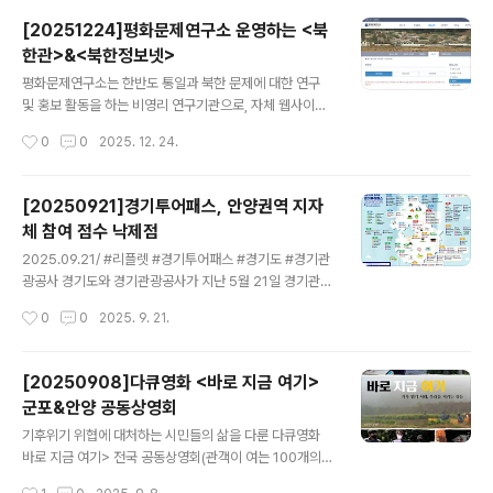
분야, 군포시는 1개분야에서 1등급을 받았다. 행정안전부
[20251224]평화문제연구소 운영하는 <북
에서 매년 공표하는 ‘지역안전지수’는 ｢재난 및 안전관리
한관>&<북한정보넷>
기본법｣에 따라 2015년부터 지역별 안전수준과 안전의식
글 내용
을 객관적으로 진단·분석해 매년 공표하는 지표로, 6개분
평화문제연구소는 한반도 통일과 북한 문제에 대한 연구
야 통계를 활용해 자치단체별 안전수준을 계량화한 후 1∼
및 홍보 활동을 하는 비영리 연구기관으로, 자체 웹사이트
5등급으로 나눈다. 1등급일수록 동일 단위 행정구역 내에
에 북한관이라는 섹션을 운영하고 있다. 이 섹션은 북한 관
작성시간
0
0
2025. 12. 24.
서 상대적으로 안전하다는 뜻을 의미한다. 행정안전부가
련 다양한 정보와 자료를 제공한다. 보다 자세한 정보나 특
공표한 6개 지표 평가 성적표를 보..
정 자료 검색을 위해서는 평화문제연구소 웹사이트를 직접
방문하거나, 02-358-0612로 전화 문의할 수 있다. 평화
[20250921]경기투어패스, 안양권역 지자
문제연구소 북한관(https://ipa.re.kr) 북한지역정보넷(c
체 참여 점수 낙제점
ybernk.net)은 북한 전역의 행정구역, 자연지리, 인문정
글 내용
보 등을 체계적으로 정리하여 제공하는 국내 최대 규모의
2025.09.21/ #리플렛 #경기투어패스 #경기도 #경기관
북한 정보 전문 포털 웹사이트로 북한 지역에 대한 객관적
광공사 경기도와 경기관광공사가 지난 5월 21일 경기관광
이고 과학적인 정보를 축적하여 통일 대비 기초 자료를 확
통합이용권인 '경기투어패스' 판매를 개시했다. 이 패스는
작성시간
0
0
2025. 9. 21.
보하고, 국민들에게 균형 잡힌 북한 정보를 제공하는 데 목
경기도 주요 관광지·체험·카페를 하나로 묶은 디지털 자유
적이 있다.주요..
이용권으로 한 번 구매하면 정해진 시간 동안, 지정된 가맹
점을 무제한 이용할 수 있기에 하나의 티켓으로 여러 명소
[20250908]다큐영화 <바로 지금 여기>
를 즐길 수 있어 경제적이며 가족 여행객과 MZ세대 등에
군포&안양 공동상영회
게 매력적인 스마트 여행 수단으로 알려졌다. 경기투어패
글 내용
스는 ▲24시간권(1만9900원) ▲48시간권(2만5900
기후위기 위협에 대처하는 시민들의 삶을 다룬 다큐영화
원) ▲72시간권(3만5900원) 등이 있으며, 구매후 도내
바로 지금 여기> 전국 공동상영회(관객이 여는 100개의
관광지, 체험시설, 카페 등 경기도 전역의 주요 관광시설 1
극장)가 안양 CGV평촌(15일 19:30)과 군포CGV산본(2
작성시간