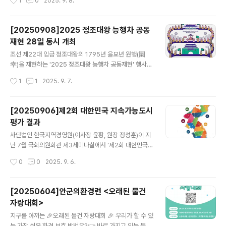
1
0
2025. 9. 8.
00곳을 자유롭게 무료 이용할 수 있다. 경기도가 경기투어
0일 14:00)에서도 마련된다. 제16회 DMZ 국제 다큐멘터
패스 상품을 내놓게 된 것은..
리 영화제 수상작인 바로 지금 여기>는 협동과 돌봄으로
폭염을 이겨내는 서울의 쪽방촌 사람들, 석탄발전을 추진
[20250908]2025 정조대왕 능행차 공동
하는 권력에 맞서 기후행동에 나선 20대 청년들, 그리고
재현 28일 동시 개최
이들과 손잡고 손주들을 위해 길거리에 나와 기후행동을
글 내용
하는 60대 노년의 이야기를 담아낸 옴니버스 다큐멘터리
조선 제22대 임금 정조대왕의 1795년 을묘년 원행(園
영화로 3명의 감독이 옴니버스로 연출했으며 총 상영시간
幸)을 재현하는 '2025 정조대왕 능행차 공동재현' 행사가
은 131분이다. 2022년 7월 서울 돈의동 쪽방촌은 유난히
서울시·경기도·수원시·화성시가 주최하고 안양시·군포시·
작성시간
1
1
2025. 9. 7.
더웠다. 폭염이 날로 심각해지니 주민 모두는 영 맥을 못 췄
의왕시가 후원하고 참여하는 가운데 오는 28일 서울과 경
다. 털털 소리를 내며 돌..
기도에서 동시 개최된다. 원행은 조선시대 왕이 부모님의
산소에 행차하는 것으로, 정조의 1795년 을묘년 원행은
[20250906]제2회 대한민국 지속가능도시
어머니 혜경궁 홍씨와 함께 아버지 사도세자의 묘인 '융
평가 결과
릉'으로 향했던 8일간의 역사적 여정이다. 당시 6000여
글 내용
명의 백성들이 함께했던 이 행렬을 현대에 되살려 공동으
사단법인 한국지역경영원(이사장 윤황, 원장 정성훈)이 지
로 재현한 행사는 올해로 8회째를 맞이한다. 특히 지난해
난 7월 국회의원회관 제3세미나실에서 ‘제2회 대한민국
행사는 파이낸셜뉴스와 한국리서치가 전국 84개 가을축제
지속가능도시 평가 공동세미나’를 개최하고 지속가능도시
작성시간
0
0
2025. 9. 6.
를 대상으로 실시한 ‘소비자 만족도 조사’에서 종합 1위에
평가결과를 발표했다. 지속가능도시 평가’는 도시의 현재
선정됐다. 올해는 총 4600여명의 ..
역량과 미래 대응력을 종합적으로 분석하는 평가로, 2025
년에는 전국 226개 기초지자체와 17개 광역지자체를 대
[20250604]안군의환경련 <오래된 물건
상으로 실시됐다. 한국정책경영연구원이 주관하고 국회의
자랑대회>
원 18인과 한국지역경영원이 공동 주최한 이번 평가는 전
글 내용
국 지자체를 대상으로 지속가능도시를 구성하는 현재와 미
지구를 아끼는 🎉오래된 물건 자랑대회 🎉 우리가 할 수 있
래의 가치로서 △시민행복도시 △혁신미래도시 △생명친
는 가장 쉬운 환경 보호 방법은?👉 바로 가지고 있는 물건