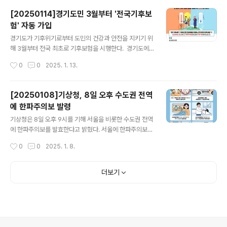
겸 경기언론인클럽 이사장 등 160여명이 참석한 가운데
[20250114]경기도민 3월부터 '전국기후보
개최됐다. 이날 정기총회는 ‘행동하는 우리, 지속가능한 기
험' 자동 가입
회의 경기’라는 슬로건으로 지난해 사업과 활동에 대한 성
글 내용
과와 올해 사업 방향을 보고하기 위해 마련돼 사전행사로
경기도가 기후위기로부터 도민의 건강과 안전을 지키기 위
별이가족(박초롱선생님외 3명) 공연에 이어 1부 기념식,
해 3월부터 전국 최초로 기후보험을 시행한다. 경기도에
기념사진 촬영, 2부 정기총회(안건심의 및 회무처리) 순으
서 개발·기획한 ‘경기 기후보험’은 기후로 인한 건강피해를
작성시간
0
0
2025. 1. 13.
로 진행됐다. 1부 기념식에서는 경기도의 지속가능발전을
지원하는 전국 최초의 정책보험이다. 폭염·한파 등으로 인
위해 헌신한 노고에 대한 감사패와 공로상,..
한 도민 피해를 최소화하고 기후 취약계층 추가 지원을 통
해 기후격차를 해소하는 것을 목표로 하고 있다. 올해 3월
[20250108]기상청, 8일 오후 수도권 전역
시행되는 기후보험은 1천400만 모든 도민을 대상으로 별
에 한파주의보 발령
도 가입절차 없이 자동가입 방식으로 운영되며 ▲온열질
글 내용
환․한랭질환 진단비 ▲감염병 진단비 ▲기상특보 관련 4
기상청은 8일 오후 9시를 기해 서울을 비롯한 수도권 전역
주 이상 상해 시 사고위로금을 정액 지원한다. 특히 기후취
에 한파주의보를 발효한다고 밝혔다. 서울에 한파주의보가
약계층(시군 보건소 방문건강관리사업 대상자) 16만여 명
내려지는 것은 올 겨울 처음이다. 기상청은 이날 서울을 포
작성시간
0
0
2025. 1. 8.
은 위 보장항목에 더해 ▲온열질환․한랭질환 입원비 ▲기
함한 수도권 전역과 충청, 경북, 전북, 강원 등 지역에 한파
상특보 시 의료기관 교통비 ▲기후재해 시 구급..
특보를 확대발령한다고 밝혔다. 특보 발효 시점은 이날 오
후 9시다. 한파주의보가 내려지는 지역은 ▶서울 ▶경기도
더보기
(광명, 과천, 안산, 시흥, 부천, 김포, 고양, 수원, 성남, 안양,
구리, 오산, 평택, 군포, 의왕, 하남, 용인, 이천, 안성, 화성,
광주) ▶강원도(고성평지) ▶충청남도(천안, 공주, 아산, 논
산, 금산, 부여, 청양, 예산, 계룡) ▶충청북도(괴산, 제천 제
외) ▶전북자치도(완주, 진안, 무주, 장수, 익산) ▶경상북도