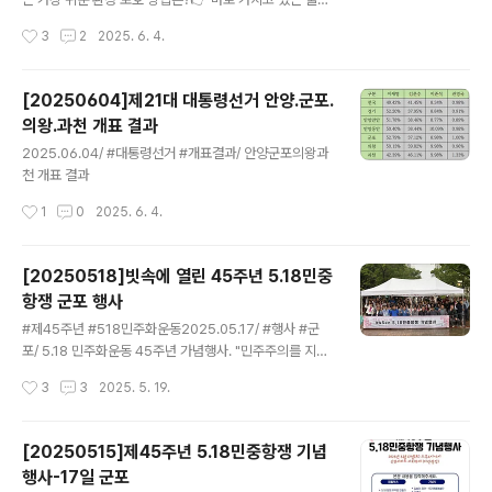
화도시의 3대 부문 88개 세부지표(기초 38개 지표, 광역
을 잘 쓰는 것! 오래 사용해 낡았지만 멋지고 소중한 물건을
작성시간
3
2
2025. 6. 4.
50개의 지표)를 종합 분석해 평가 결과에 따른 부문별, 지
자랑해 주세요!수선해서 쓴 가전제품, 오래 입고 있는 옷,
자체별 순위를 발표했다. 이 자리에서 특히 ..
여전히 잘 쓰고 있는 그릇, 추억이 담긴 장난감…물건과 함
께한 이야기를 전해주시면 더욱 환영합니다 💚 🌍 지구를
[20250604]제21대 대통령선거 안양.군포.
아끼고 🌱 과소비를 줄이고 💚기후위기를 막는지혜로운
의왕.과천 개표 결과
생활습관 함께 실천해요! 📅 접수기간: 6월 2일(월)~6월
글 내용
28일(토)🏆 수상혜택: 소정의 상품 + 온라인 전시 + 지구
2025.06.04/ #대통령선거 #개표결과/ 안양군포의왕과
를 아끼는 뿌듯함!📍 참여대상: 기후위기를 완화하고 환경
천 개표 결과
을 보호하고 싶은 사람📩 참가방법: 구글폼 신청서를 작성
작성시간
1
0
2025. 6. 4.
해 주세요!https://docs.google.com/form..
[20250518]빗속에 열린 45주년 5.18민중
항쟁 군포 행사
글 내용
#제45주년 #518민주화운동2025.05.17/ #행사 #군
포/ 5.18 민주화운동 45주년 가념행사. "민주주의를 지키
기 위해 희생하신 모든 영령들을 추모합니다." 경기중부민
작성시간
3
3
2025. 5. 19.
주화운동계승사업회가 45주년 5.18 민중항쟁 기념행사를
지난 17일 오후 4시~6시 산본 로데오거리 이마트 미관광
장에서 개최했다. 우리풍물예술단의 흥겨운 길놀이를 시작
[20250515]제45주년 5.18민중항쟁 기념
으로 문을 연 이날 행사는 군포시민사회단체협의회, 6.15
행사-17일 군포
경기중부평화연대, 민주노총경기지부, 리영희기념사업회
글 내용