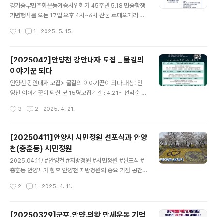
가 협력단체로 참여하며 민주주의 꽃화분 만들기, 518항
경기중부민주화운동계승사업회가 45주년 5.18 민중항쟁
쟁 주먹밥 만들기 사회대개혁 과제 투표 등 당양한 체험부
기념행사를 오는 17일 오후 4시~6시 산본 로데오거리 이
스도 마련됏으며 많은 시민들이 몰려 긴 줄을 설 정도로 성
마트 미관광장에서 개최한다. 이날 행사는 군포시민사회단
작성시간
1
1
2025. 5. 15.
황을 이루었다. 이어 오후 5시부터 군포YMCA 이현정 사
체협의회, 6.15경기중부평화연대, 민주노총경기지부, 리영
무국장 사회로 진행된 기념식은 군포..
희기념사업회가 협력단체로 참여하며 기념식(길놀이-기념
사-연대사-공연)과 더불어 민주주의 꽃화분 만들기, 518
[2025042]안양천 강안내자 모집 _ 물길의
항쟁 주먹밥 만들기 사회대개혁 과제 투표 등 체험부스도
이야기꾼 되다
마련된다.
글 내용
안양천 강안내자 모집> 물길의 이야기꾼이 되다.대상: 안
양천 이야기꾼이 되실 분 15명모집기간 : 4.21~ 선착순 마
감까지. 장소: 추후 안내신청: https://forms.gle/nhojPr
작성시간
3
2
2025. 4. 21.
Kd8bW5X7vJ8문의:aku@kfem.or.kr, 031-469-90
31 📖 안양천이 들려주는 다섯 가지 이야기 🔹 1강. 5/21
(수) 10:00 "안양천 살리기 시민운동 이야기"👉 안양천은
[20250411]안양시 시민정원 선포식과 안양
언제부터 맑아졌을까요?한때 오염의 상징이었던 안양천이
천(충훈동) 시민정원
어떻게 생명의 물길로 되살아났을까요? 시민들의 노력과
글 내용
변화의 과정을 이야기로 만나봅니다. 🔹 2강. 5/28(수) 1
2025.04.11/ #안양천 #지방정원 #시민정원 #선포식 #
0:00 "시민들의 최애 공간, 학의천 이야기"👉 왜 학의천
충훈동 안양시가 향후 안양천 지방정원의 중요 거점 공간
은 한국의 아름다운 하천 100선에 선정되었을까요? 자연
이 될 안양천 충훈부 일원의 충훈벚꽃축제 현장에서 지난
작성시간
2
1
2025. 4. 11.
과 시민들이 함께 만들어가는 ..
6일 오후 7시‘안양천 시민정원 선포식’을 개최했다. 이날
선포식에는 최대호 안양시장과 박준모 안양시의회 의장,
강득구・민병덕 국회의원 등이 참석한 가운데 미래 세대에
[20250329]군포.안양.의왕 만세운동 기억