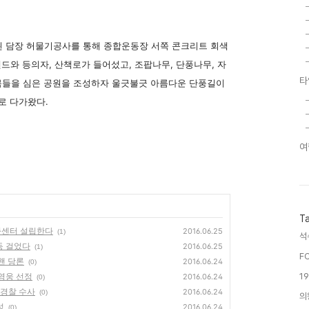
입된 담장 허물기공사를 통해 종합운동장 서쪽 콘크리트 회색
탠드와 등의자, 산책로가 들어섰고, 조팝나무, 단풍나무, 자
타
수목들을 심은 공원을 조성하자 울긋불긋 아름다운 단풍길이
로 다가왔다.
여
T
인증센터 설립한다
2016.06.25
(1)
석
시동 걸었다
2016.06.25
(1)
F
 왠 당론
2016.06.24
(0)
1
 영웅 선정
2016.06.24
(0)
.경찰 수사
2016.06.24
(0)
의
성
2016.06.24
(0)