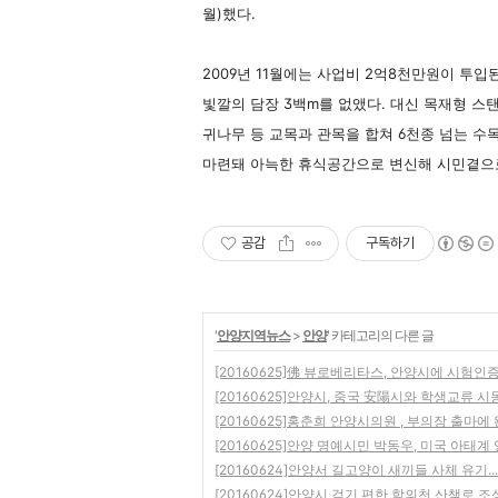
월)했다.
2009년 11월에는 사업비 2억8천만원이 투
빛깔의 담장 3백m를 없앴다. 대신 목재형 스
귀나무 등 교목과 관목을 합쳐 6천종 넘는 
마련돼 아늑한 휴식공간으로 변신해 시민곁으
공감
구독하기
'
안양지역뉴스
>
안양
' 카테고리의 다른 글
[20160625]佛 뷰로베리타스, 안양시에 시험
[20160625]안양시, 중국 安陽시와 학생교류 
[20160625]홍춘희 안양시의원 , 부의장 출마에
[20160625]안양 명예시민 박동우, 미국 아태계
[20160624]안양서 길고양이 새끼들 사체 유기..
[20160624]안양시 걷기 편한 학의천 산책로 조