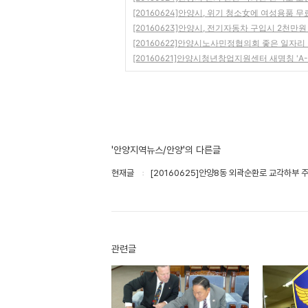
[20160624]안양시, 위기 청소女에 여성용품 무
[20160623]안양시, 전기자동차 구입시 2천만원
[20160622]안양시노사민정협의회 좋은 일자리
[20160621]안양시청년창업지원센터 새명칭 'A
'안양지역뉴스/안양'의 다른글
현재글
[20160625]안양8동 외곽순환로 교각하부
관련글