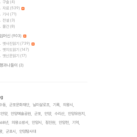
구술
(4)
자료
(539)
기사
(71)
전설
(3)
물건
(8)
임머신
(903)
옛사진읽기
(739)
옛지도읽기
(147)
옛신문읽기
(17)
행과나들이
(2)
ag
수동,
군포문화재단,
닐미샬로프,
기록,
의왕시,
C안양,
안양예술공원,
군포,
안양,
수리산,
안양유원지,
968년,
의왕소방서,
안양시,
정진원,
안양천,
기억,
왕,
군포시,
안양탐사대,