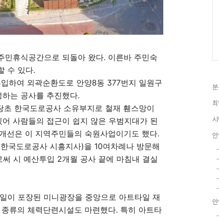
주민휴식공간으로 되돌아 왔다. 이른바 주민숙
 수 있다.
입하여 외곽순환도로 안양8동 377번지 일원구
분
하는 공사를 추진했다.
최
 당초 한국도로공사 소유부지로 철재 휀스망이
시
어 사람들의 접근이 쉽지 않은 우범지대가 된
경개선은 이 지역주민들의 숙원사업이기도 했다.
안
(한국도로공사 시흥지사)을 10여차례나 방문해
써 시 예산투입 2개월 공사 끝에 마침내 결실
타일이 포장된 미니광장을 중앙으로 아트타일 재
안
 종류의 체력단련시설도 마련했다. 특히 아트타