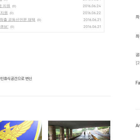
료 지원
2016.06.24
(0)
 지원
2016.06.22
(0)
최
최
 창출 공동선언문 채택
2016.06.21
(0)
근
글
-큐브'
2016.06.21
(0)
과
인
최
기
글
공
[
 주민휴식공간으로 변신
페
F
이
스
북
트
위
터
플
러
Ar
그
인