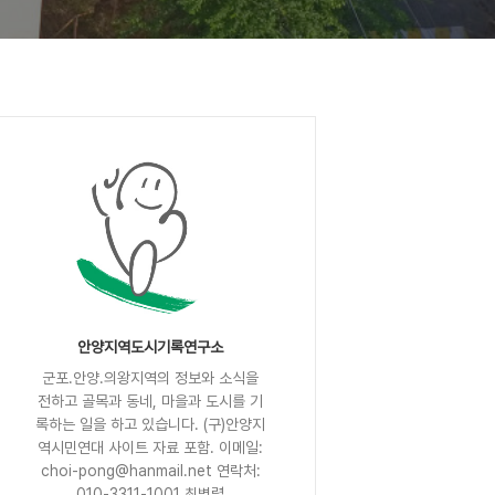
안양지역도시기록연구소
군포.안양.의왕지역의 정보와 소식을
전하고 골목과 동네, 마을과 도시를 기
록하는 일을 하고 있습니다. (구)안양지
역시민연대 사이트 자료 포함. 이메일:
choi-pong@hanmail.net 연락처:
010-3311-1001 최병렬