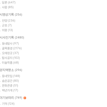
담론
(647)
사람
(85)
시영상기록
(256)
안양
(236)
군포
(7)
의왕
(13)
시사진기록
(2480)
동네탐사
(97)
골목풍경
(2176)
오래된곳
(37)
탐사공지
(102)
미술작품
(68)
양지역명소
(296)
동네맛집
(148)
숨은공간
(80)
문화관광
(51)
백년가게
(17)
야기보따리
(749)
기억
(124)