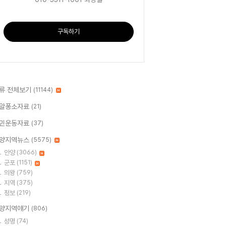
구독하기
류 전체보기
(11144)
알퐁소자료
(21)
민운동자료
(37)
양지역뉴스
(5575)
안양
(3066)
군포
(1151)
의왕
(759)
지역
(375)
정보
(219)
양지역얘기
(806)
성명
(74)