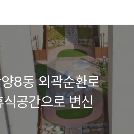
]안양8동 외곽순환로
휴식공간으로 변신