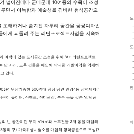
겨 넣어진데다 군데군데 10여종의 수목이 조성
 이루면서 아늑함과 예술성을 겸비한 휴식공간으
도
 초래하거나 숨겨진 자투리 공간을 공공디자인
들에게 되돌려 주는 리턴프로젝트사업을 지속해
도
상과 여백이 있는 도시공간 조성을 위해 'A+ 리턴프로젝트
 공장이 떠난 자리, 노후 건물을 매입해 막대한 개발이익을 억제하
고 있다.
안
003년 무상기증한 300억대 공장 땅인 안양4동 삼덕제지(1
어린이 놀이터, 산책로, 잔디광장, 분수 등을 갖춘 '삼덕공
앞의 빈 공간이던 부지 414㎡와 노후건물 3개 동을 매입해
이
양8동의 구) 가축위생시험소를 매입해 명학공원으로 조성(7