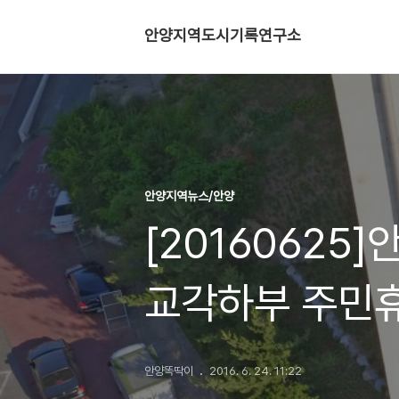
안양지역도시기록연구소
안양지역뉴스/안양
[20160625
교각하부 주민
안양똑딱이
2016. 6. 24. 11:22