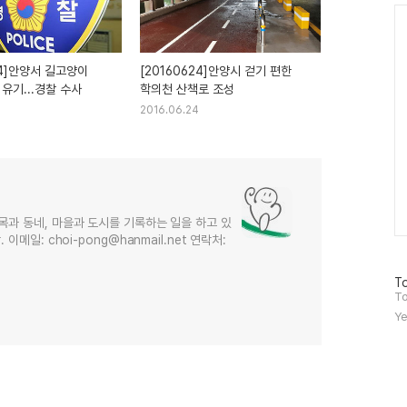
Ca
24]안양서 길고양이
[20160624]안양시 걷기 편한
유기...경찰 수사
학의천 산책로 조성
2016.06.24
목과 동네, 마을과 도시를 기록하는 일을 하고 있
메일: choi-pong@hanmail.net 연락처:
방
To
문
To
자
Ye
수