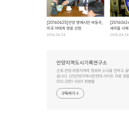
[20160625]안양 명예시민 박동우,
[201606
미국 아태계 영웅 선정
새끼들 사체 
2016.06.24
2016.06.24
안양지역도시기록연구소
군포.안양.의왕지역의 정보와 소식을 전하고 골
습니다. (구)안양지역시민연대 사이트 자료 포함. 이
010-3311-1001 최병렬
구독하기