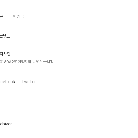
근글
인기글
근댓글
지사항
20160628]안양지역 뉴우스 클리핑
acebook
Twitter
chives