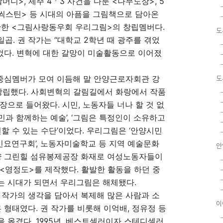
니>, 제주 4ㆍ3 사건을 다룬 <나무도장>, 5
<씩스틴> 등 시대의 아픔을 그림책으로 담아온
창단한 <그림사랑동우회 우리그림>의 창립멤버다.
도
곱. 권 작가는 “대학교 2학년 때 광주를 겪었
 컸다. 변혁에 대한 갈망이 미술활동으로 이어졌
 중심멤버가 모여 이듬해 말 안양근로자회관 강
도
립했다. 사회변혁의 갈림길에서 화랑에서 작품
장으로 들어왔다. 시민, 노동자들 너나 할 것 없
시민과 함께하는 예술’, ‘그림은 특정인이 소유하고
할 수 있는 수단’이었다. 우리그림은 ‘안양시민
 ‘민요연구회’, 노동자미술학교 등 지역 예술문화
안
안양 그린힐 섬유봉제공장 화재로 여성노동자들이
<영정도>를 제작했다. 활발한 활동을 하던 중
는 시대가 되면서 우리그림은 해체됐다.
 작가의 생각을 담아서 복제해 많은 사람과 소
이
 형태였다. 권 작가를 비롯해 이억배, 정유정 등
 옮겼다. 1995년, 베스트셀러이자 스테디셀러