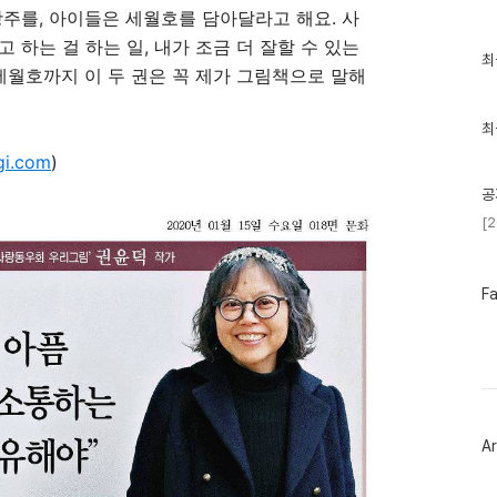
광주를, 아이들은 세월호를 담아달라고 해요. 사
 하는 걸 하는 일, 내가 조금 더 잘할 수 있는
최
최
 세월호까지 이 두 권은 꼭 제가 그림책으로 말해
근
글
과
인
최
기
gi.com
)
글
공
[
페
F
이
스
북
트
위
터
플
러
Ar
그
인