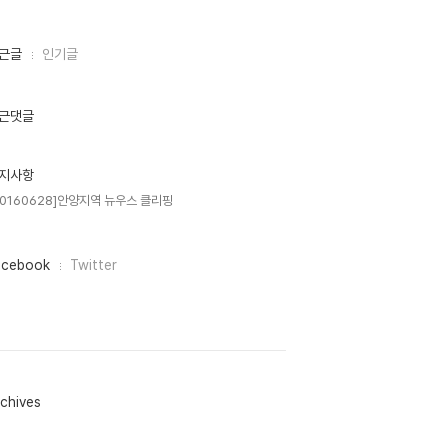
근글
인기글
근댓글
지사항
20160628]안양지역 뉴우스 클리핑
acebook
Twitter
chives