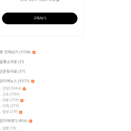
구독하기
류 전체보기
(11138)
알퐁소자료
(21)
민운동자료
(37)
양지역뉴스
(5572)
안양
(3064)
군포
(1150)
의왕
(759)
지역
(375)
정보
(219)
양지역얘기
(806)
성명
(74)