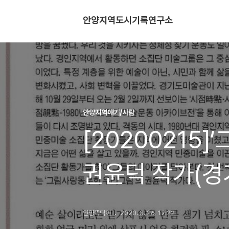
안양지역도시기록연구소
안양지역얘기/사람
[20200215
권윤덕 작가(경
안양똑딱이
2020. 3. 26. 12:22