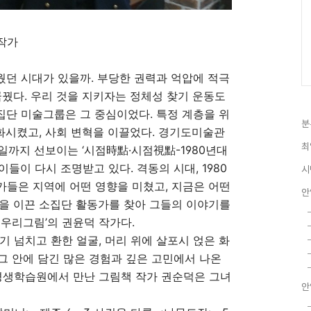
 작가
웠던 시대가 있을까. 부당한 권력과 억압에 적극
꿈꿨다. 우리 것을 지키자는 정체성 찾기 운동도
단 미술그룹은 그 중심이었다. 특정 계층을 위
분
변화시켰고, 사회 변혁을 이끌었다. 경기도미술관
최
 2일까지 선보이는 ‘시점時點·시점視點-1980년대
들이 다시 조명받고 있다. 격동의 시대, 1980
시
들은 지역에 어떤 영향을 미쳤고, 지금은 어떤
안
을 이끈 소집단 활동가를 찾아 그들의 이야기를
 우리그림’의 권윤덕 작가다.
기 넘치고 환한 얼굴, 머리 위에 살포시 얹은 화
 그 안에 담긴 많은 경험과 깊은 고민에서 나온
시평생학습원에서 만난 그림책 작가 권순덕은 그녀
안