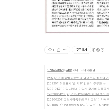
1
구독하기
'
안양지역얘기
>
사람
' 카테고리의 다른 글
[인물]건축 예술화 지향하며 글을 쓰는 최승원 건축
[20220115]군포시 '별 덕후' 강봉석 주무관
(0)
[20210131]안양 지명과 안양사 찾기의 일등공
9202005120 (재)군포산업진흥원 제2대 원장 
[20200209]그림사랑동우회 우리그림’ 이억배 
[20181015]안양공립보통학교(안양초) 1회 졸