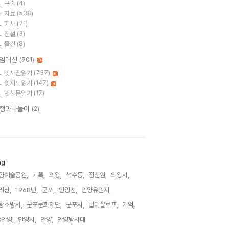
구술
(4)
자료
(538)
기사
(71)
전설
(3)
물건
(8)
임머신
(901)
옛사진읽기
(737)
옛지도읽기
(147)
옛신문읽기
(17)
행과나들이
(2)
ag
양예술공원,
기록,
의왕,
석수동,
정진원,
의왕시,
리산,
1968년,
군포,
안양천,
안양유원지,
왕소방서,
군포문화재단,
군포시,
닐미샬로프,
기억,
C안양,
안양시,
안양,
안양탐사대,