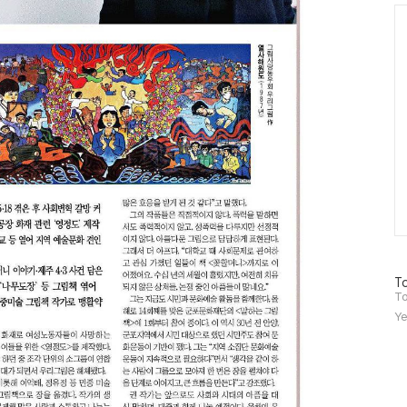
Ca
방
To
문
To
자
Ye
수