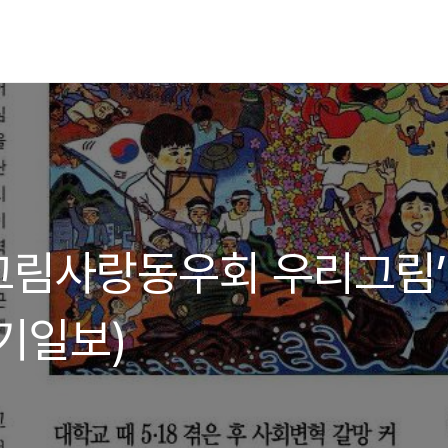
]‘그림사랑동우회 우리그림’
기일보)