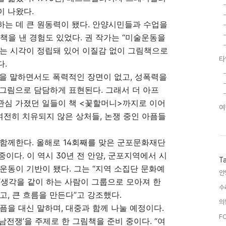
이 나왔다.
는 데 큰 원동력이 됐다. 안양시민들과 수업을
책을 낸 경험도 있었다. 권 작가는 “미술운동을
보는 시각이 정립돼 있어 이질감 없이 그림책으로
타
다.
을 말하면서도 폭력적인 장면이 없고, 성폭력을
그림으로 담담하게 표현된다. 그래서 더 아프
 관심 가졌던 일들이 책 <꽃할머니>까지로 이어
여
여전히 치유되지 않은 상처들, 논쟁 중인 아픔들
함께한다. 올해로 14회째를 맞은 군포문화재단
중이다. 이 역시 30년 전 안양, 군포지역에서 시
T
운동이 기반이 됐다. 그는 “지역 소집단 문화예
안
생각을 같이 하는 사람이 그룹으로 모아져 한
수
고, 큰 흐름을 만든다”고 강조했다.
의
픔을 대신 말하며, 대중과 함께 나눌 예정이다.
F
전쟁’을 주제로 한 그림책을 준비 중이다. “여