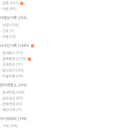
담론
(647)
사람
(85)
시영상기록
(256)
안양
(236)
군포
(7)
의왕
(13)
시사진기록
(2480)
동네탐사
(97)
골목풍경
(2176)
오래된곳
(37)
탐사공지
(102)
미술작품
(68)
양지역명소
(296)
동네맛집
(148)
숨은공간
(80)
문화관광
(51)
백년가게
(17)
야기보따리
(748)
기억
(124)