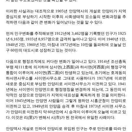
이러한 사실과는 대조적으로 1905년 안양역사의 개설로 안양리가 지역
중심지로 부상하기 시작한 이후의 사회생태적 요소들의 변화과정을 추
적하면 다음과 같이 큰 변화가 일어났다는 것을 알 수 있다.
먼저 인구변화를 추적해보면 1912년에 3,462명을 기록했던 인구가 1925
년 6,165명, 1935년 8,957명으로 급격히 늘어나고 있다. 이어 1940년 1만,
1948년 2만, 1960년 5만, 마침내 1972년에는 10만을 돌파하여 오늘날 인
구 60만의 대도시로 성장하고 있는 것이다.
다음으로 행정조직에도 커다란 변화가 일어나고 있다. 1914년 조선총독
부령 제111호에 의거하여 상서면(上西面)과 하서면(河西面)의 행정구역
통합이 이루어져 서이면(西二面)이 탄생하고 있는데, 초기에는 호계동의
하서면사무소를 서이면사무소로 그대로 사용하다가 1917년에 이르면
새로운 중심지로 부상한 안양리로 서이면사무소가 이전하고 있다. 1941
년에는 서이면이 안양면으로 행정명칭을 변경하게 되는데, 그 동안의 비
약적인 성장으로 안양리가 지역의 대표성을 획득하게 된 것을 의미한다.
이어 1945년에는 안양면 사람들이 그렇게 원하던 시흥군청이 안양리로
이전하고 있고, 1949년의 안양읍 승격 후 마침내 1973년 서이면 사무소
가 안양리로 이전한지 약 60년만에 시 승격이 이루어져 오늘에 이르고 있
다. 이것은 리(里)가 변해서 시(市)가 된 전국에서 유일한 사례이다.
안양역사 개설로 인하여 안양리로 유입된 인구는 주로 만안로를 따라 안