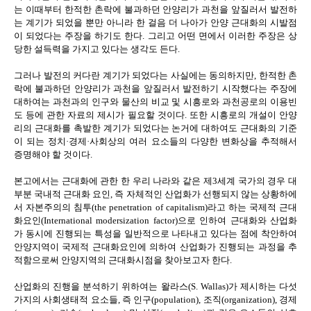
는 이때부터 한적한 촌락에 불과하던 안양리가 과천을 앞질러서 발전하
는 계기가 되었을 뿐만 아니라 한 걸음 더 나아가 안양 근대화의 시발점
이 되었다는 주장을 하기도 한다. 그리고 어떤 면에서 이러한 주장은 상
당한 설득력을 가지고 있다는 생각도 든다.
그러나 발전의 커다란 계기가 되었다는 사실에는 동의하지만, 한적한 촌
락에 불과하던 안양리가 과천을 앞질러서 발전하기 시작했다는 주장에
대하여는 과천과의 인구와 물산의 비교 및 시흥로와 과천공로의 이용빈
도 등에 관한 자료의 제시가 필요할 것이다. 또한 시흥로의 개설이 안양
리의 근대화를 촉발한 계기가 되었다는 논거에 대하여도 근대화의 기준
이 되는 정치·경제·사회상의 여러 요소들의 다양한 변화상을 추적해서
증명해야 할 것이다.
본고에서는 근대화에 관한 한 우리 나라와 같은 제3세계 국가의 경우 대
부분 국내적 근대화 요인, 즉 자체적인 산업화가 선행되지 않는 상황하에
서 자본주의의 침투(the penetration of capitalism)라고 하는 국제적 근대
화요인(International modersization factor)으로 인하여 근대화와 산업화
가 동시에 진행되는 특성을 일반적으로 나타내고 있다는 점에 착안하여
안양지역이 국제적 근대화요인에 의하여 산업화가 진행되는 과정을 추
적함으로써 안양지역의 근대화시점을 찾아보고자 한다.
산업화의 진행을 분석하기 위하여는 왈라스(S. Wallas)가 제시하는 다섯
가지의 사회생태적 요소들, 즉 인구(population), 조직(organization), 경제