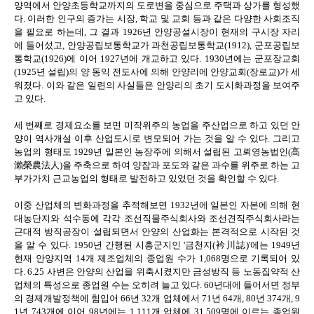
양역에서 안양초등학교까지의 도로변을 중심으로 주택과 상가를 형성했
다. 이러한 인구의 증가는 시장, 학교 및 교회 등과 같은 다양한 사회조직
을 필요로 하는데, 그 결과 1926년 안양공설시장이 현재의 구시장 자리
에 들어섰고, 안양공립보통학교가 과천공립보통학교(1912), 군포공립보
통학교(1926)에 이어 1927년에 개교하고 있다. 1930년에는 군포장교회
(1925년 설립)의 양 동익 전도사에 의해 안양리에 안양교회(장로교)가 세
워졌다. 이와 같은 일련의 사실들은 안양리의 초기 도시화과정을 보여주
고 있다.
세 번째로 경제요소를 보면 미작위주의 농업을 주산업으로 하고 있던 안
양이 역사개설 이후 산업도시로 변모되어 가는 것을 알 수 있다. 그리고
농업의 형태도 1929년 일본인 농장주에 의해서 설립된 고뢰영농법인(高
瀨榮農法人)을 주축으로 하여 양잠과 포도와 같은 과수를 위주로 하는 고
부가가치 근교농업의 형태로 발전하고 있었던 것을 확인할 수 있다.
이중 산업체의 변화과정을 추적해보면 1932년에 일본인 자본에 의해 현
대농단지와 석수동에 각각 조선직물주식회사와 조선견직주식회사라는
근대적 방직공장이 설립되면서 안양의 산업화는 본격적으로 시작된 것
을 알 수 있다. 1950년 간행된 시흥군지인 '금천지(衿川誌)'에는 1949년
현재 안양지역 14개 제조업체의 종업원 수가 1,068명으로 기록되어 있
다. 6.25 사변은 안양의 산업을 위축시켰지만 금성방직 등 노동집약적 산
업체의 특성으로 종업원 수는 오히려 늘고 있다. 60년대에 들어서면 정부
의 경제개발정책에 힘입어 66년 32개 업체에서 71년 64개, 80년 374개, 9
1년 743개에 이어 98년에는 1,111개 업체에 31,509명에 이르는 종업원