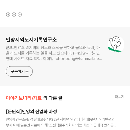
(새창열림)
로그 정보
안양지역도시기록연구소
군포.안양.의왕지역의 정보와 소식을 전하고 골목과 동네, 마
을과 도시를 기록하는 일을 하고 있습니다. (구)안양지역시민
연대 사이트 자료 포함. 이메일: choi-pong@hanmail.net
연락처: 010-3311-1001 최병렬
구독하기
더보기
이야기보따리/자료
의 다른 글
[문원식]안양의 산업화 과정
글 내용
안양학연구소장/ 성결대교수 1932년 서이면 안양리, 현 대농단지 약 1만평의
부지 위에 일본인 자본에 의해 ‘조선직물주식회사’라는 최초의 근대적 방직공장