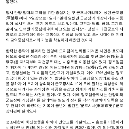
동했다.
당시 안양 일대의 교역을 위한 중심지는 구 군포사거리께에 섰던 군포장
(軍浦場)이다. 5일장으로 1일과 6일에 열렸던 군포장의 개장시기는 대동
법이 실시된 조선 후기 이후로 보고 있는데, 고천과 당말, 금정, 호계리,
갈미 및 인덕원의 중심에 위치하고 있는 입지상의 강점과 과천공로와 시
흥로의 교차지점이라는 교통상의 이점을 등에 업고 조선시대이래 지역
의 교역중심지로서의 기능을 착실하게 해왔던 것이다.
한적한 촌락에 불과하던 안양에 모처럼의 변화를 가져온 사건은 효도대
왕으로 불렸던 정조임금이 부친 사도세자의 묘소를 찾던 화산능행(花山
陵幸)을 제6차부터 과천공로 대신 시흥로를 이용한 일이었다. 정조임금
의 행차에 대비하여 안양리에는 1794년 안양행궁(安養行宮)이 건립되었
고, 안양천에는 그 이듬해 만안교가 가설되었다. 이어 1796년에는 정조
임금이 행궁이 있는 안양리의 발전을 위하여 군포장을 안양리로 옮길 것
을 명하자 이 조치에 항의하여 군포장시의 40여 호에 달하는 백성들이 화
성으로 내려가는 좌의정 최 제공을 붙잡고 생계가 막힐 자신들의 처지를
엎드려 호소하는 사건이 일어나고 있다. 이에 정조임금께서는 안양리와
군포장에 개장일시를 달리하는 별도의 장시를 각각 개설하여 양쪽을 모
두 편리하게 하였다는 기록이 금년에 발간된 '군포시사(軍浦市史)' 군포
장시편에 실려있다.
정조대왕이 화산능행을 위하여 만안교를 가설하고, 시흥로를 이용하기
시작하면서 안양리에는 여러 가지 발전적 변화가 일어나게 되는데, 혹자