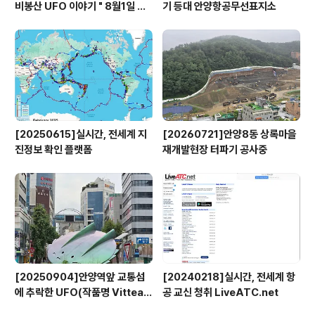
비봉산 UFO 이야기 " 8월1일 방
기 등대 안양항공무선표지소
영
[20250615]실시간, 전세계 지
[20260721]안양8동 상록마을
진정보 확인 플랫폼
재개발현장 터파기 공사중
[20250904]안양역앞 교통섬
[20240218]실시간, 전세계 항
에 추락한 UFO(작품명 Vitteau
공 교신 청취 LiveATC.net
x)