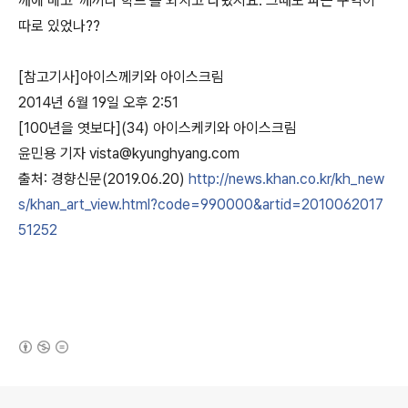
깨에 메고 '께끼나 학드'를 외치고 다녔지요. 그때도
파는 구역이
따로 있었나??
[참고기사]아이스께키와 아이스크림
2014년 6월 19일 오후 2:51
[100년을 엿보다](34) 아이스케키와 아이스크림
윤민용 기자 vista@kyunghyang.com
출처: 경향신문(2019.06.20)
http://news.khan.co.kr/
kh_new
s/
khan_art_view.html?code=990
000&artid=2010062017
51252
(새창열림)
로그 정보