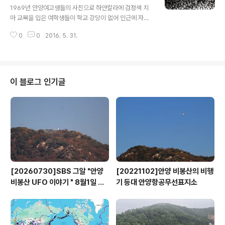
석수동 260번지 석수교회앞 삼막천 위로 옮겨 다시 축조
1969년 안양여고생들의 사진으로 하얀칼라에 검정색 치
한 것이지요. 이때 다리의 방향도 동서로 길을 건너게 90
마 교복을 입은 여학생들이 학교 강당이 없어 인근에 자리
도 돌려 놓아지고, 또 주변 난간이나, 또 바닥 석을 보면 다
한 영화관인 화단극장(지금은 없어짐)에서 개최한 문화예
른 곳 에서 사용하던 가공된 돌이 깔려 있는 것이 보여 옮기
0
0
2016. 5. 31.
술제에 참석해 1층과 2층 객석에 빼곡히 들어앉은 모습으
는 과정에서 원형대로 옮기..
로 2010년 안양여고 개교 50주년 행사에서 전시됐던 사
진입니다. 1960-70년대 시흥군 관내 초중학교 가운데 강
당이 있던 곳은 안양초교 단 한곳뿐이 아니었나 싶습니다.
따라서 전교생이 모이는 행사는 관내에 있는 극장을 빌려
이 블로그 인기글
행사를 가졌습니다. 화단극장은 해방 이후인 1963년 3월
에 개관한 안양지역 최초의 극장으로 두번째 극장인 읍민
관(1968년 안양극장으로 이름 바뀜. 현 2001아울렛사거
리), 세번째 개관한 삼원극장(현 CGV자리)과 함께 1970
년대 후반까지 3관 체제로 운영되며..
[20260730]SBS 그알 "안양
[20221102]안양 비봉산의 비행
비봉산 UFO 이야기 " 8월1일 방
기 등대 안양항공무선표지소
영