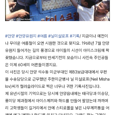
#안양
#안양유원지
#여름
#닐미샬로프
#기록
/ 지금이나 예전이
나 무더운 여름철이 오면 시원한 것으로 찾지요. 1968년 7월 안양
유원지 들어가는 길의 풍경으로 아이들의 시선이 아이스크림에 팍
꽂혔습니다. 지금으로부터 반세기전의 모습이니 사진속 주인공들
은 이제 60세의 어른들이겠지요.
이 사진은 당시 안양 석수동 미군부대인 제83보급대대에서 우편
물 수송담당으로 근무했던 주한미군병사 닐 미샬로프(Neil Misha
lov)씨가 컬러슬라이드로 찍은 너무나 귀한 기록사진입니다.
제 유년시절의 기억으로는 당시에 안양읍내에는 태극당과 미승당,
풍미당 제과점에서 아이스께끼와 하드를 만들어 팔았는데 까까머
리 고학생들이 길거리에서 안에 스티로폴을 넣은 나무께끼통을 어