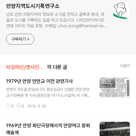
안양지역도시기록연구소
군포.안양.의왕지역의 정보와 소식을 전하고 골목과 동네, 마
을과 도시를 기록하는 일을 하고 있습니다. (구)안양지역시민
연대 사이트 자료 포함. 이메일: choi-pong@hanmail.net
연락처: 010-3311-1001 최병렬
구독하기
더보기
타임머신/옛사진읽기
의 다른 글
1979년 안양 만안교 이전 관련기사
글 내용
한컷의 사진을 찾았습니다. 정조임금이 건설한 안양 만안
교 이전복원 옛 기사(경향신문 1979.4.14일자) 에 기록된
당시의 만안교 사진으로 현재의 위치에서 남쪽으로 약 40
0
0
2016. 5. 31.
0여미터 지점에 있었던 당시 만안교의 모습입니다. 만안교
는 안양천위에 놓여진 안양교(구도로)를 지나 안양예술공
원 지하차도앞 교차로에서 서울방향으로 약 20미터 지점
1969년 안양 화단극장에서의 안양여고 문화
(현 영화아파트) 앞에 위치하고 있었습니다. 하지만 1번 국
도확장사업으로 1980년 8월 약 200미터 북쪽의 안양시
예술제
글 내용