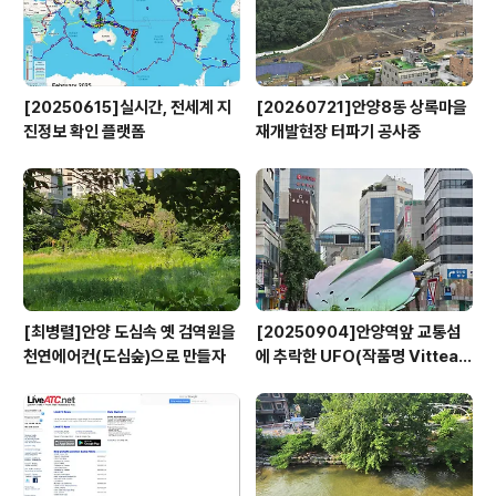
[20250615]실시간, 전세계 지
[20260721]안양8동 상록마을
진정보 확인 플랫폼
재개발현장 터파기 공사중
[최병렬]안양 도심속 옛 검역원을
[20250904]안양역앞 교통섬
천연에어컨(도심숲)으로 만들자
에 추락한 UFO(작품명 Vitteau
x)