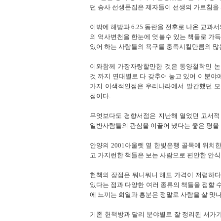
던 송사 선생문집은 제자들이 선생의 가르침을 
이밖에 해방과 6.25 동란을 전후로 나온 교과
의 역사변천을 한눈에 엿볼수 있는 책들로 가
있어 하는 사람들의 욕구를 충족시킬만큼의 많
이와함께 가장자랑할만한 것은 동양철학인 논
것 까지 연대별로 다 갖추어 놓고 있어 이분야
가지 이색적인점은 우리나라에서 발간했던 모
점이다.
무엇보다도 경향서점은 지난해 열었던 고서적 
일반사람들의 관심을 이끌어 냈다는 좋은 평을 
안양의 2001아울렛 옆 한빛은행 골목에 위치한
고 가지런한 책들은 보는 사람으로 편안한 안식
헌책의 장점은 뭐니뭐니 해도 가격이 저렴하다는
있다는 점과 다양한 여러 종류의 책들을 접할 수
에 느끼는 희열과 흥분은 정말로 사람을 살 맛나
기존 헌책방과 달리 분야별로 잘 정리된 서가가