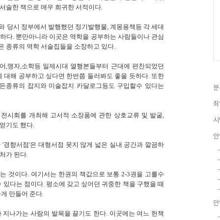
서술한 책으로 매우 희귀한 서적이다.
서와 당시 정부에서 발행했던 정기발행물, 계몽용책등 각 세대
득하다. 뿐만아니라 이곳은 역학을 공부하는 사람들이나 관심
은 종류의 역학 서술집들을 소장하고 있다.
어,맹자,소학등 일제시대 열행본들부터 근대에 편찬되었던
에 대해 공부하고 싶다면 한번쯤 둘러봐도 좋을 듯하다. 또한
든종류의 잡지와 미술잡지 카달로그등도 구입할수 있다는
분
최
전시회를 개최해 고서적 소장품에 관한 상호교류 및 발굴,
시
얻기도 했다.
안
 '경향서점'은 대형서점 못지 않게 넓은 실내 공간과 깔끔하
처가 된다.
 것이다. 여기서는 한권의 책값으로 보통 2-3권을 고를수
 있다는 점이다. 평소에 갖고 싶어던 귀중한 책을 구했을 때
게 만들어 준다.
안
 지나가는 사람의 발목을 끌기도 한다. 이곳에는 여느 헌책