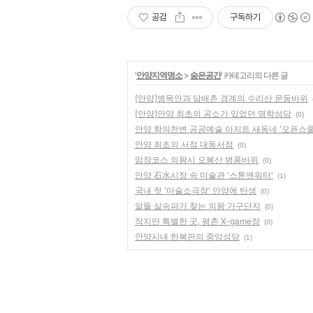
공감
구독하기
'
안양지역명소
>
숨은공간
' 카테고리의 다른 글
[안양]병목안과 담배촌 경계의 수리산 문둥바위
[안양]안양 최초의 공소가 있었던 명학성당
(0)
안양 학의천변 공공예술 아지트 새동네 '오픈스쿨
안양 최초의 서점 대동서점
(0)
암장코스 의왕시 오봉산 병풍바위
(0)
안양 石水시장 속 미술관 '스톤앤워터'
(1)
국내 첫 '마술소극장' 안양에 탄생
(0)
알뜰 실속파가 찾는 의왕 가구단지
(0)
작지만 특별한 곳, 평촌 X-game장
(0)
안양시내 한복판의 중앙성당
(1)