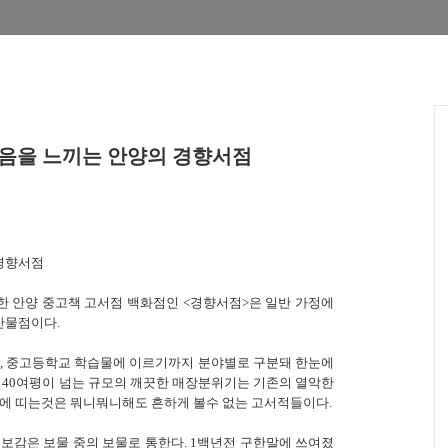
내음을 느끼는 안양의 경향서점
 경향서점
 안양 중고책 고서점 백화점인 <경향서점>은 일반 가정에
만물점이다.
학, 중고등학교 학습물에 이르기까지 분야별로 구분돼 한눈에
 40여평이 넘는 규모의 깨끗한 매장분위기는 기존의 열악한
눈에 띠는것은 뭐니뭐니해도 흔하게 볼수 없는 고서적들이다.
의보감은 보물 중의 보물로 통한다. 1백년전 구한말에 쓰여졌