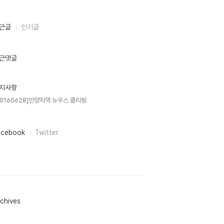
근글
인기글
근댓글
지사항
20160628]안양지역 뉴우스 클리핑
acebook
Twitter
chives