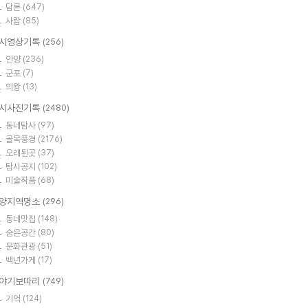
담론
(647)
사람
(85)
시영상기록
(256)
안양
(236)
군포
(7)
의왕
(13)
시사진기록
(2480)
동네탐사
(97)
골목풍경
(2176)
오래된곳
(37)
탐사공지
(102)
미술작품
(68)
양지역명소
(296)
동네맛집
(148)
숨은공간
(80)
문화관광
(51)
백년가게
(17)
야기보따리
(749)
기억
(124)