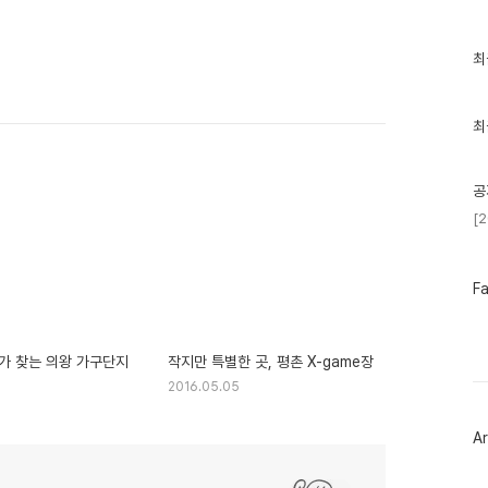
최
최
근
글
과
인
최
기
글
공
[
페
F
이
스
북
트
가 찾는 의왕 가구단지
작지만 특별한 곳, 평촌 X-game장
위
2016.05.05
터
플
러
Ar
그
인