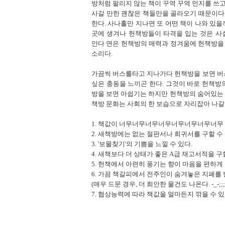
방처럼 팔리지 않는 책이 꾸역 꾸역 먼지를 쓰고
사갈 만한 괜찮은 책들만을 골라오기 때문이다,
한다. 사나흘만 지나면 또 어떤 책이 나와 있
곳에 생겨나 헌책방들이 타격을 입는 것은 사
안다 면은 헌책방의 매력과 정겨움에 헌책방을 
소리다.
가끔씩 버스를타고 지나가다 헌책방을 보면 버
싶은 충동을 느끼곤 한다. 그것이 바로 헌책방
방을 보면 아쉽기는 하지만 헌책방의 숨어있는
책방 문화는 사회의 한 보습으로 자리잡아 나갈
1. 책값이 너무너무너무너무너무너무너무너무 
2. 새책방에는 없는 절판서나 희귀서를 구할 수 
3. '보물찾기'의 기쁨을 느낄 수 있다.
4. 새책보다 더 상태가 좋은 A급 재고서적을 구할
5. 헌책에서 아련히 풍기는 향이 마음을 편하게 
6. 가끔 책갈피에서 전주인이 숨겨놓은 지폐를 
(매우 드문 경우, 더 희안한 물건도 나온다. -_-;;;
7. 협상능력에 따라 책값을 얼마든지 깎을 수 있