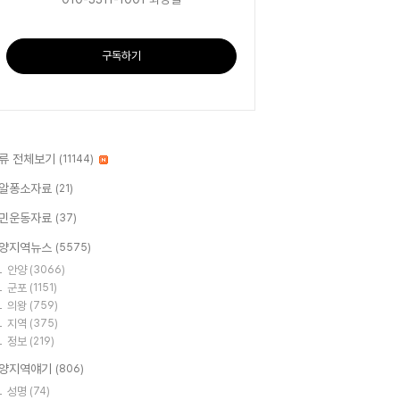
구독하기
류 전체보기
(11144)
알퐁소자료
(21)
민운동자료
(37)
양지역뉴스
(5575)
안양
(3066)
군포
(1151)
의왕
(759)
지역
(375)
정보
(219)
양지역얘기
(806)
성명
(74)