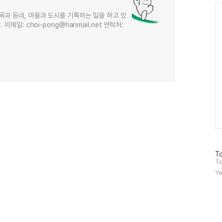
Ca
목과 동네, 마을과 도시를 기록하는 일을 하고 있
메일: choi-pong@hanmail.net 연락처:
방
To
문
To
자
Ye
수