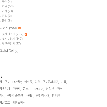
구술
(4)
자료
(539)
기사
(71)
전설
(3)
물건
(8)
임머신
(903)
옛사진읽기
(739)
옛지도읽기
(147)
옛신문읽기
(17)
행과나들이
(2)
ag
억,
군포,
FC안양,
석수동,
의왕,
군포문화재단,
기록,
양유원지,
안양시,
군포시,
1968년,
안양천,
안양,
왕시,
안양예술공원,
수리산,
안양탐사대,
정진원,
미샬로프,
의왕소방서,