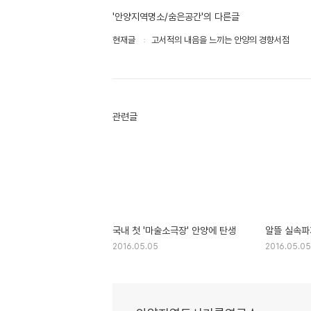
'안양지역명소/숨은공간'의 다른글
현재글
고서적의 내음을 느끼는 안양의 경향서점
관련글
국내 첫 '마술소극장' 안양에 탄생
알뜰 실속파
2016.05.05
2016.05.05