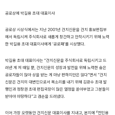
공로상에 박길용 초대 대표이사
공로상 시상식에서는 지난
2001
년 건치신문을 건치 홍보편집부
에서 독립시켜 주식회사로 새롭게 창간하고 안착시키기 위해 노력
한 박길용 초대 대표이사에게
‘
공로패
’
를 시상했다
.
박길용 초대 대표이사는
“
건치신문을 주식회사로 독립시키고 드
러낸 게 저 때일 뿐
,
건치신문의 성장과 발전을 위해 노력한 숨은
공로자들이 많아 상을 받는 게 마냥 편하지만은 않다
”
면서
“
건치
신문은 건치의 대변인으로서 목소리를 내기 위해 김광수 초대 발
행인과 정창권 초대 편집국장이 많은 열정을 쏟아부었고 그분들이
받아야 마땅하다
”
고 겸손을 드러냈다
.
이어 가장 오랫동안 건치신문 대표이사를 지내고
,
본지에
『
전민용