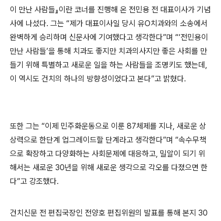
이 만난 사람들
』
이란 코너를 진행해 온 전민용 전 대표이사가 기념
사에 나섰다
.
그는
“
제가 대표이사일 당시 유
O
치과와의 소송에서
완벽하게 승리하며 신문사에 기여했다고 생각한다
”
며
“‘
전민용이
만난 사람들
’
을 통해 치과도 좋지만 치과의사지만 좋은 사회를 만
들기 위해 특별하고 새로운 일을 하는 사람들을 조명키도 했는데
,
이 역시도 건치의 하나의 방향성이었다고 본다
”
고 밝혔다
.
또한 그는
“
이제 민주화운동으로 이룬
87
체제를 지나
,
새로운 상
상력으로 한단계 업그레이드할 단계라고 생각한다
”
며
“
속수무책
으로 확장하고 다양화하는 사회문제에 대응하고
,
밀알이 되기 위
해서는 새로운
30
년을 위해 새로운 생각으로 각오를 다졌으면 한
다
”
고 강조했다
.
건치신문 전 편집국장인 전양호 편집위원의 발표를 통해 본지
30