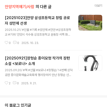
더보기
안양지역얘기/사람
의 다른 글
[20251023]안양 삼성초등학교 창립 공로
자 성만제 선생
글 내용
2025.10.21/ #인물 #기록 #성만제 #안얀 #삼성초등학
교 #기부/ 안양시 석수동 삼성초등학교 운동장 서쪽 화단
에는 기념비 하나가 세워져 있다. 이는 1946년 9월 1일 현
0
0
2025. 10. 23.
재의 삼성초교 개교 이전인시흥공립초등학교 삼성분교 인
가 당시의 학교 부지를 기증했던 성만제(成萬濟,1890~1
959) 선생 기념비로 1966년 12월 6일 제막한 것이다. 삼
[20250921]장형순 종이모형 작가의 장편
성초등학교 18회 동창회 카페(https://cafe.daum.net/s
amsung18)에 올려진 기록을 보면 기념비를 세우게 된 이
소설 <보로나> 소개
글 내용
유에 대해 석수동 일원 신촌.삼막동.유원지.꽃챙이.충훈부
2025.09.20/ #책 #선물 #보로나 #장형순/ 14번째 삼덕
일대의 어린학생들의 등하교와 배움의 길을 열어주시고자
공원 종이문화예술교육축제 행사장에서 만난 장형순 선생
사재를 들여 배움의 터전을 마련하신 그 공적을 기리기 위
님으로 부터 책(장형순 장편소설보로자) 한권을 선물받다.
해 당시 최문재 교장선생님. 조태업. 염종수 선생님 등 그..
2
0
2025. 9. 21.
장형순 작가는 오래전부터 1년에 한두 번 눈앞에 무언가 별
처럼 깜빡대는 증세를 얻게 되었는데 그 과정의 끝은 언제
나 편두통이었다. 언제부터인가 그는 자신과 같은 증세를
경험한 사람이 편두통을 만나는 대신 하늘로 올라가서 이
상한 세상에 내려앉는 상상을 하며 한 이야기를 구상했다.
이 블로그 인기글