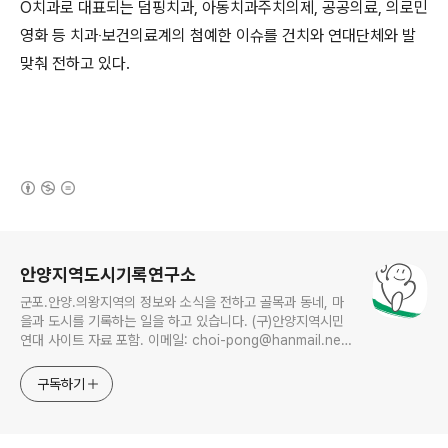
O
치과로 대표되는 덤핑치과
,
아동치과주치의제
,
공공의료
,
의로민
영화 등 치과
‧
보건의료계의 첨예한 이슈를 건치와 연대단체와 발
맞춰 전하고 있다
.
(새창열림)
로그 정보
안양지역도시기록연구소
군포.안양.의왕지역의 정보와 소식을 전하고 골목과 동네, 마
을과 도시를 기록하는 일을 하고 있습니다. (구)안양지역시민
연대 사이트 자료 포함. 이메일: choi-pong@hanmail.net
연락처: 010-3311-1001 최병렬
구독하기