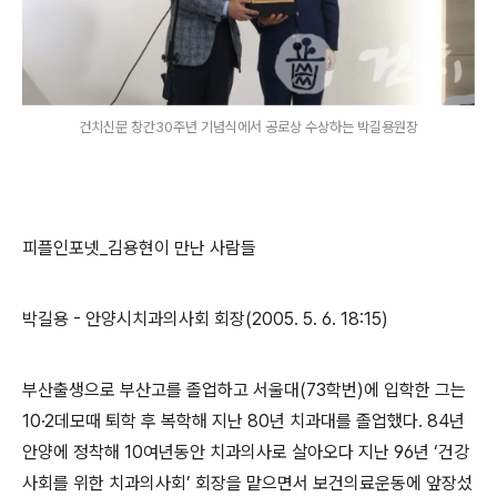
건치신문 창간30주년 기념식에서 공로상 수상하는 박길용원장
피플인포넷
_
김용현이 만난 사람들
박길용
-
안양시치과의사회 회장(
2005. 5. 6. 18:15)
부산출생으로 부산고를 졸업하고 서울대
(73
학번
)
에 입학한 그는
10·2
데모때 퇴학 후 복학해 지난
80
년 치과대를 졸업했다
. 84
년
안양에 정착해
10
여년동안 치과의사로 살아오다 지난
96
년
‘
건강
사회를 위한 치과의사회
’
회장을 맡으면서 보건의료운동에 앞장섰