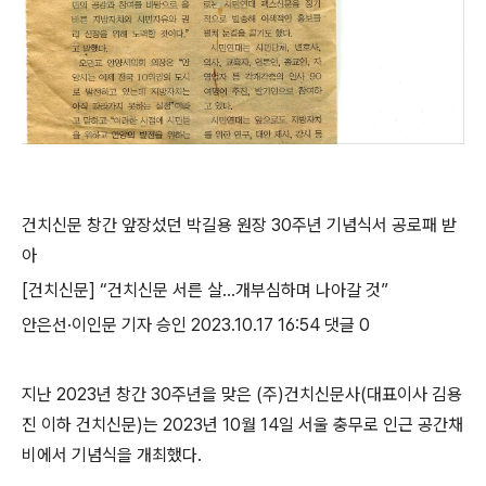
건치신문 창간 앞장섰던 박길용 원장 30주년 기념식서 공로패 받
아
[건치신문]
“
건치신문 서른 살
…
개부심하며 나아갈 것
”
안은선
·
이인문 기자 승인
2023.10.17 16:54
댓글
0
지난
2023
년 창간
30
주년을 맞은
(
주
)
건치신문사
(
대표이사 김용
진 이하 건치신문
)
는 2023년 10월
14
일 서울 충무로 인근 공간채
비에서 기념식을 개최했다
.