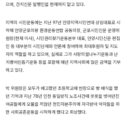
으며
,
건치신문 발행인을 현재까지 맡고 있다
.
지역의 시민운동에는 지난
97
년 안양지역시민연대 상임대표로 시
작해 안양군포의왕 환경운동연합 공동의장
,
군포시민신문 운영위
원장
(
현재 이사
),
시민권리찾기운동본부 대표
,
안양시민신문 편집
인 등 대부분의 시민단체와 언론에 참여하며 최대후원자 및 지도
자의 역할을 하고 있으며
,
실제로 그가 사랑의쌀나누기운동과 난
치병어린돕기운동 등을 포함해 매년 지역사회에 많은 금액을 기부
하고 있다
.
박 위원장은 모두가 배고팠던 초등학교때 반장으로 빵 배식을 했
던 기억과 지난
78
년 인천 동일방직 노조사건때 웃옷을 벗어던진
여공들에게 오물을 끼얹던 천민자본주의에 자극받아 약자들을 위
한 사회공존운동을 시작하게 됐다고 회상했다
.