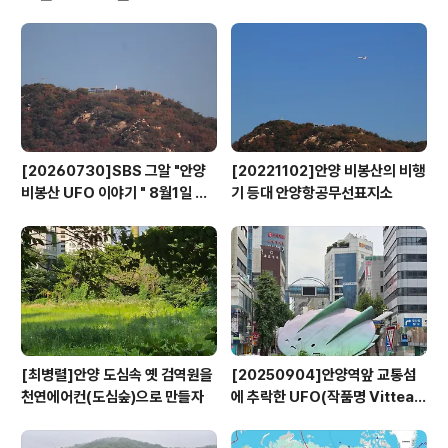
그건 태평양의 섬에서 하늘로 사라진 후 다시 나타난 사람
의 이야기였다. 작가는 〈보로나〉를 통해 그가 다녀온 특별
한 세상의 이야기를 독자에게 들려주고 있다.저자 : 장형순
대학에서 건축을 전공했고 설계 사무소와 애니메이션 제작
회사에서 일했으며 2002년 종이모..
[20260730]SBS 그알 "안양
[20221102]안양 비봉산의 비행
비봉산 UFO 이야기 " 8월1일 방
기 등대 안양항공무선표지소
영
[최병렬]안양 도심속 옛 검역원을
[20250904]안양역앞 교통섬
천연에어컨(도심숲)으로 만들자
에 추락한 UFO(작품명 Vitteau
x)