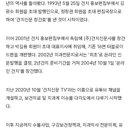
년의 역사를 돌아봤다
. 1993
년
5
월
25
일 건치 홍보편집부에서 김
광수 회원을 초대 발행인으로
,
정창권 회원을 초대 편집국장으로
하여
‘
건치신문 창간호
’
를 낸 것이 시작이었다
.
이어
2001
년 건치 홍보편집부에서 독립해
(
주
)
건치신문사를 창간
하고 박길용 회원이 초대 대표이사에 취임해
,
기존
16
면 타블로이
드판을 개편했다
. 2002
년 치과전문지로서는
‘
최초
’
로 온라인 신
문발행을 결정
, 2
년간의 준비기간을 거쳐
2004
년
10
월
1
일
‘
온라
인 건치
’
를 창간했다
.
지난
2020
년
10
월
‘
건치신문
TV’
라는 이름으로 유튜브 채널을
개설하고
,
보건의료 및 치과계 이슈를 다각도에서 다루기 시작했
다
.
이후 지금까지 수불사업
,
구강보건정책과
,
치과의사 전문의제
,
유