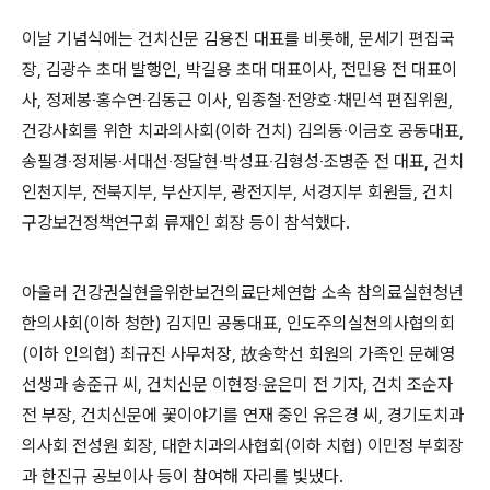
이날 기념식에는 건치신문 김용진 대표를 비롯해
,
문세기 편집국
장
,
김광수 초대 발행인
,
박길용 초대 대표이사
,
전민용 전 대표이
사
,
정제봉
‧
홍수연
‧
김동근 이사
,
임종철
‧
전양호
‧
채민석 편집위원
,
건강사회를 위한 치과의사회
(
이하 건치
)
김의동
‧
이금호 공동대표
,
송필경
‧
정제봉
‧
서대선
‧
정달현
‧
박성표
‧
김형성
‧
조병준 전 대표
,
건치
인천지부
,
전북지부
,
부산지부
,
광전지부
,
서경지부 회원들
,
건치
구강보건정책연구회 류재인 회장 등이 참석했다
.
아울러 건강권실현을위한보건의료단체연합 소속 참의료실현청년
한의사회
(
이하 청한
)
김지민 공동대표
,
인도주의실천의사협의회
(
이하 인의협
)
최규진 사무처장
,
故
송학선 회원의 가족인 문혜영
선생과 송준규 씨
,
건치신문 이현정
‧
윤은미 전 기자
,
건치 조순자
전 부장
,
건치신문에 꽃이야기를 연재 중인 유은경 씨
,
경기도치과
의사회 전성원 회장
,
대한치과의사협회
(
이하 치협
)
이민정 부회장
과 한진규 공보이사 등이 참여해 자리를 빛냈다
.