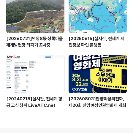
[20260721]안양8동 상록마을
[20250615]실시간, 전세계 지
재개발현장 터파기 공사중
진정보 확인 플랫폼
[20240218]실시간, 전세계 항
[20260803]안양여성의전화,
공 교신 청취 LiveATC.net
제20회 안양여성인권영화제 개최