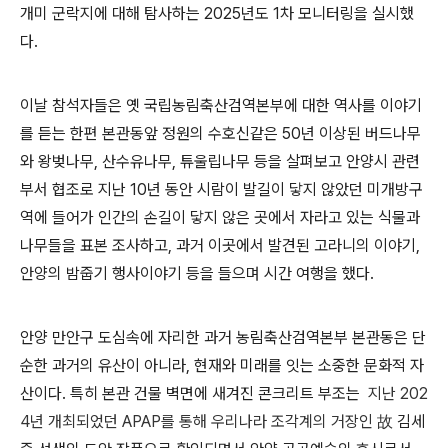
개미 군락지에 대해 탐사하는 2025년도 1차 모니터링을 실시했
다
.
이날 참석자들은 옛 국립농림축산검역본부에 대한 역사를 이야기
를 듣는 한편 본관동앞 정원의 수호신같은 50년 이상된 버드나무
와 왕벚나무, 산수유나무, 튜울립나무 등을 살펴보고 안양시 관련
부서 협조로 지난 10년 동안 시람이 발길이 닿지 않았던 미개방구
역에 들어가 인간의
손길이 닿지 않은 곳에서 자라고 있는 식물과
나무들을 표본 조사하고
,
과거 이곳에서 발견된 고라니의 이야기
,
안양의 밤줍기 행사이야기 등을 들으며 시간 여행을 했다
.
안양 만안구 도심속에 자리한 과거
농림축산검역본부 본관동은
단
순한 과거의 유산이 아니라
,
현재와 미래를 잇는 소중한 문화적 자
산이다
. 특히 본관 건물 벽면에 새겨진 콘크리트 부조는
지난 202
4년 개최되었던 APAP를 통해 우리나라 조각계의 거장인
故
김세