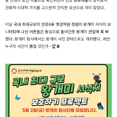
중 선생의 도안 작품으로 확인되면서 안양 공공예술의 효시로서
건축적·시대적 가치를 고스란히 간직한 유산으로 자리 잡았다.
이날
국내 최대규모의 안양6동 옛검역원 정원의 왕개미 서식지 모
니터링에 나선 어른들은 동심으로 돌아간듯 왕개미 관찰에 푹 빠
졌다.
왕개미 탐사에서는
왕개미 사진 콘테스트도 개최됐다.
과연
누구의 사진이 뽑힐 것인가
~🏆🐜