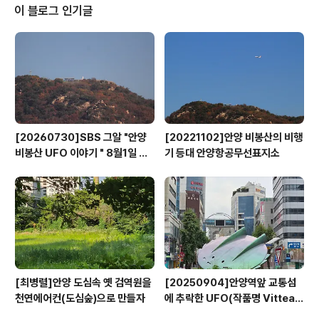
의 사례 처럼 전탑지를 유리관으로 덮어 안양사지를 방문
이 블로그 인기글
하는 관람객들이 쓰러진 칠층 전탑 모습을 볼수 있도록 하
면 어떨까 싶다. 경기 안양시 만안구 석수동 212-1번
지 옛 유유 안양공장이 세워진 중초사(中初寺) 터가 고려
태조 왕건(877~943)이 세운'안양사'(安養寺) 였다는 사
실..
[20260730]SBS 그알 "안양
[20221102]안양 비봉산의 비행
비봉산 UFO 이야기 " 8월1일 방
기 등대 안양항공무선표지소
영
[최병렬]안양 도심속 옛 검역원을
[20250904]안양역앞 교통섬
천연에어컨(도심숲)으로 만들자
에 추락한 UFO(작품명 Vitteau
x)