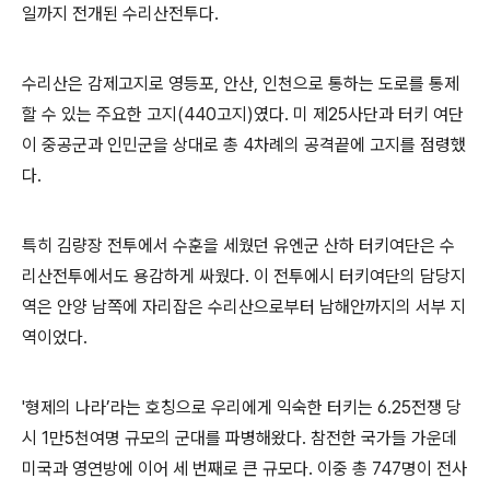
일까지 전개된 수리산전투다
.
수리산은 감제고지로 영등포
,
안산
,
인천으로 통하는 도로를 통제
할 수 있는 주요한 고지
(440
고지
)
였다
.
미 제
25
사단과 터키 여단
이 중공군과 인민군을 상대로 총
4
차례의 공격끝에 고지를 점령했
다
.
특히 김량장 전투에서 수훈을 세웠던 유엔군 산하 터키여단은 수
리산전투에서도 용감하게 싸웠다
.
이 전투에시 터키여단의 담당지
역은 안양 남쪽에 자리잡은 수리산으로부터 남해안까지의 서부 지
역이었다
.
'
형제의 나라
’
라는 호칭으로 우리에게 익숙한 터키는
6.25
전쟁 당
시
1
만
5
천여명 규모의 군대를 파병해왔다
.
참전한 국가들 가운데
미국과 영연방에 이어 세 번째로 큰 규모다
.
이중 총
747
명이 전사