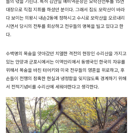
들의 넋을 기린다
.
특히 김안일 예비역준장은 모락산전투를
15
연
대장으로 직접 지휘를 하셨던 분이다
.
그래서 집도 모락산이 바라
다 보이는 의왕시 내손
2
동에 정하시고 수시로 모락산을 오르내리
시면서 당시의 전투를 회상하고 전우들의 명복을 빌고 있다고 한
다
.
수백명의 목숨을 앗아갔던 치열한 격전의 현장인 수리산을 가지고
있는 안양과 군포시에서는 이역만리에서 동맹국인 한국의 자유를
위해서 목숨을 바친 터어키와 미국 전우들의 영혼을 위로하고
,
후
손들이 전쟁의 참혹한 현실과 냉정함을 잊지않도록 경계하기 위해
서 전적기념비를 수리산에 세워야한다고 생각한다
.