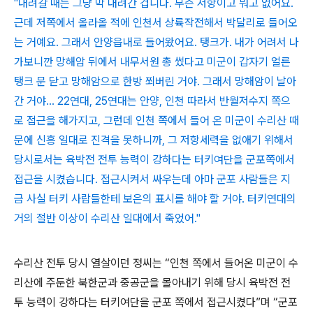
"내려갈 때는 그냥 막 내려간 겁니다. 무슨 저항이고 뭐고 없어요.
근데 저쪽에서 올라올 적에 인천서 상륙작전해서 박달리로 들어오
는 거예요. 그래서 안양읍내로 들어왔어요. 탱크가. 내가 어려서 나
가보니깐 망해암 뒤에서 내무서원 총 썼다고 미군이 갑자기 얼른
탱크 문 닫고 망해암으로 한방 쬐버린 거야. 그래서 망해암이 날아
간 거야... 22연대, 25연대는 안양, 인천 따라서 반월저수지 쪽으
로 접근을 해가지고, 그런데 인천 쪽에서 들어 온 미군이 수리산 때
문에 신흥 일대로 진격을 못하니까, 그 저항세력을 없애기 위해서
당시로서는 육박전 전투 능력이 강하다는 터키여단을 군포쪽에서
접근을 시켰습니다. 접근시켜서 싸우는데 아마 군포 사람들은 지
금 사실 터키 사람들한테 보은의 표시를 해야 할 거야. 터키연대의
거의 절반 이상이 수리산 일대에서 죽었어."
수리산 전투 당시 열살이던 정씨는
“
인천 쪽에서 들어온 미군이 수
리산에 주둔한 북한군과 중공군을 몰아내기 위해 당시 육박전 전
투 능력이 강하다는 터키여단을 군포 쪽에서 접근시켰다
”
며
“
군포