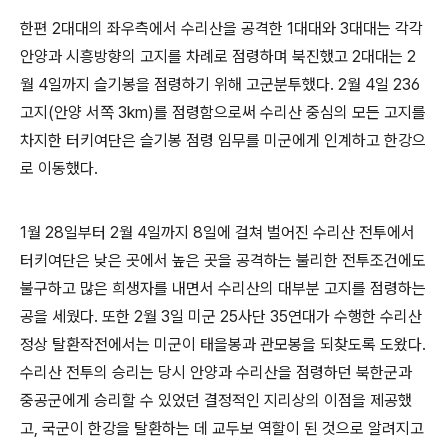
한편
2
대대의 좌우측에서 수리산을 공격한
1
대대와
3
대대는 각각
안양과 시흥방향의 고지를 차례로 점령하며 북진했고
2
대대는
2
월
4
일까지 슬기봉을 점령하기 위해 고군분투했다
. 2
월
4
일
236
고지
(
안양 서쪽
3km)
를 점령함으로써 수리산 중심의 모든 고지를
차지한 터키여단은 슬기봉 점령 임무를 미군에게 인계하고 한강으
로 이동했다
.
1
월
28
일부터
2
월
4
일까지
8
일에 걸쳐 벌어진 수리산 전투에서
터키여단은 낮은 곳에서 높은 곳을 공격하는 불리한 전투조건에도
불구하고 많은 희생자를 내면서 수리산의 대부분 고지를 점령하는
공을 세웠다
.
또한
2
월
3
일 미군
25
사단
35
연대가 수행한 수리산
정상 탈환작전에서는 미군이 태을봉과 관모봉을 되찾도록 도왔다
.
수리산 전투의 승리는 당시 안양과 수리산을 점령하던 북한군과
중공군에게 승리할 수 있었던 결정적인 지리상의 이점을 제공했
고
,
국군이 한강을 탈환하는 데 교두보 역할이 된 것으로 알려지고