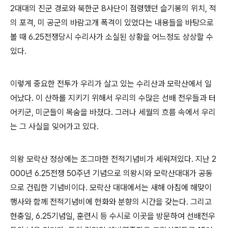
2
대대의 진군 경로와 북한군
8
사단이 점령했던 슬기봉의 위치
,
적
의 포격
,
미 공군의 바람고개 폭격이 있었다는 내용들을 바탕으로
볼 때
6.25
전쟁당시 수리사가 소실된 상황을 어느정도 상상할 수
있다
.
이렇게 중요한 전투가 우리가 살고 있는 수리산과 모락산에서 일
어났다
.
이 산하를 지키기 위해서 우리의 수많은 선배 전우들과 터
어키군
,
미군들이 목숨을 바쳤다
.
그러나 세월의 흐름 속에서 우리
는 그 사실을 잊어가고 있다
.
의왕 모락산 정상에는 조그마한 전적기념비가 세워져있다
.
지난
2
000
년
6.25
전쟁
50
주년 기념으로 의왕시와 모락산대대가 공동
으로 건립한 기념비이다
.
모락산 대대에서는 새해 아침에 해맞이
행사와 함께 전적기념비에 헌화와 분향의 시간을 갖는다
.
그리고
현충일
, 6.25
기념일
,
훈련시 등 수시로 이곳을 방문하여 선배전우