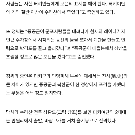
사람들은 사실 터키인들에게 보은의 표시를 해야 한다
.
터키여단
의 거의 절반 이상이 수리산에서 죽었다
”
고 증언하고 있다
.
또 정씨는
“
중공군이 군포사람들을 데려다가 현재의 레이더기지
인근 주차장에서 시작되는 능선의 돌을 쪼아서 계단을 만들고 인
력으로 박격포를 끌고 올라갔다
”
며
“
중공군이 태을봉에서 상상을
초월할 정도로 많은 포탄을 쐈다
”
고도 증언했다
.
정씨의 증언은 터키군의 인명피해 부분에 대해서는 전사
(
戰史
)
와
큰 차이가 있지만 중공군과 북한군이 산 정상에서 포격을 가했다
는 부분은 어느 정도 일치한다
.
당시의 수리산 전투 상황도
(
그림 참조
)
를 보면 터키여단의
2
대대
는 반월리에서 출발
,
바람고개를 거쳐 슬기봉으로 진격했다
.