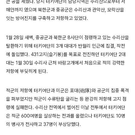
큰 공을 세웠다
.
당시 터키여단의 담당지역은 수리산으로부터 서
해안까지 였으며 북한군과 중공군은 수리산과 관악산
,
모락산을
잇는 방어진지를 구축하고 저항하고 있었다
.
1
월
28
일 새벽
,
중공군과 북한군
8
사단이 점령하고 있는 수리산을
탈환하기 위해 터키여단의
3
개 대대가 반월리 인근에 집결
,
작전
에 돌입했다
. 431
고지
(
슬기봉
)
를 목표로 전진하던 터키여단
2
대
대는
1
월
30
일 수리사 근처 바람고개에서 처음으로 적의 강력한
저항에 부딪히게 된다
.
적군의 저항에 터키여단과 미군은 포대
(
砲隊
)
와 공군의 집중 폭격
을 퍼부었지만 적군이 수류탄을 굴리는 등 완강히 저항해 고지 점
령에 실패한다
.
수리산 전역에서 벌어진 이날 전투에서 터키여단
은 적군
600
여명을 살상하는 전과를 올렸으나 터키여단도
10
명
의 병사가 전사하고
37
명이 부상당했다
.