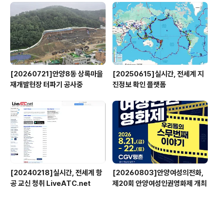
[20260721]안양8동 상록마을
[20250615]실시간, 전세계 지
재개발현장 터파기 공사중
진정보 확인 플랫폼
[20240218]실시간, 전세계 항
[20260803]안양여성의전화,
공 교신 청취 LiveATC.net
제20회 안양여성인권영화제 개최