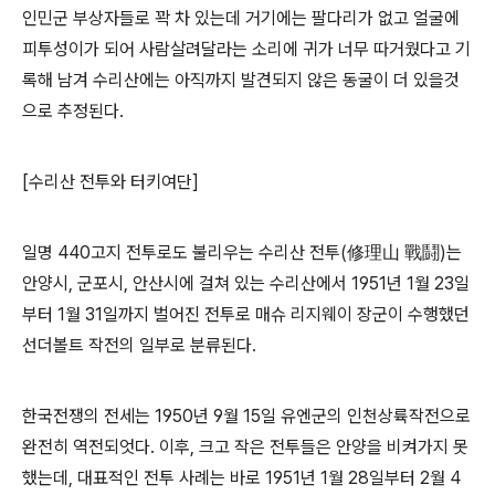
인민군 부상자들로 꽉 차 있는데 거기에는 팔다리가 없고 얼굴에
피투성이가 되어 사람살려달라는 소리에 귀가 너무 따거웠다고 기
록해
남겨 수리산에는 아직까지 발견되지 않은 동굴이 더 있을것
으로 추정된다.
[수리산 전투와 터키여단]
일명
440
고지 전투로도 불리우는 수리산 전투
(
修理山 戰鬪
)
는
안양시
,
군포시
,
안산시에 걸쳐 있는 수리산에서
1951
년
1
월
23
일
부터
1
월
31
일까지 벌어진 전투로 매슈 리지웨이 장군이 수행했던
선더볼트 작전의 일부로 분류된다
.
한국전쟁의 전세는
1950
년
9
월
15
일 유엔군의 인천상륙작전으로
완전히 역전되엇다
.
이후
,
크고 작은 전투들은 안양을 비켜가지 못
했는데
,
대표적인 전투 사례는 바로
1951
년
1
월
28
일부터
2
월
4