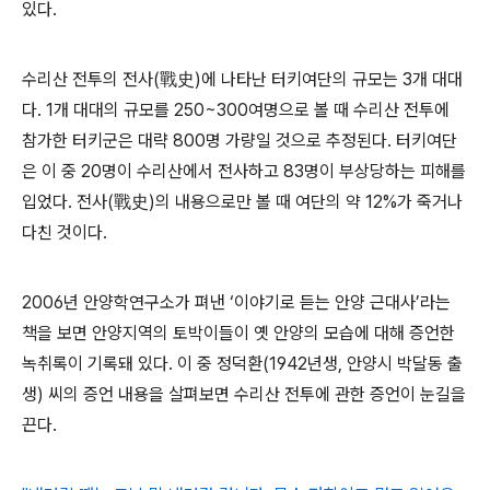
있다
.
수리산 전투의 전사
(
戰史
)
에 나타난 터키여단의 규모는
3
개 대대
다
. 1
개 대대의 규모를
250~300
여명으로 볼 때 수리산 전투에
참가한 터키군은 대략
800
명 가량일 것으로 추정된다
.
터키여단
은 이 중
20
명이 수리산에서 전사하고
83
명이 부상당하는 피해를
입었다
.
전사
(
戰史
)
의 내용으로만 볼 때 여단의 약
12%
가 죽거나
다친 것이다
.
2006
년 안양학연구소가 펴낸
‘
이야기로 듣는 안양 근대사
’
라는
책을 보면 안양지역의 토박이들이 옛 안양의 모습에 대해 증언한
녹취록이 기록돼 있다
.
이 중 정덕환
(1942
년생
,
안양시 박달동 출
생
)
씨의 증언 내용을 살펴보면 수리산 전투에 관한 증언이 눈길을
끈다
.