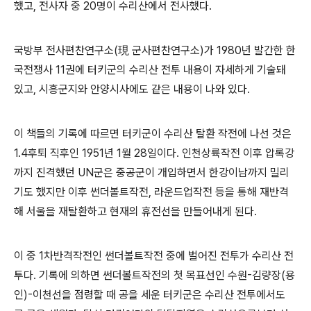
했고
,
전사자 중
20
명이 수리산에서 전사했다
.
국방부 전사편찬연구소
(
現
군사편찬연구소
)
가
1980
년 발간한 한
국전쟁사
11
권에 터키군의 수리산 전투 내용이 자세하게 기술돼
있고
,
시흥군지와 안양시사에도 같은 내용이 나와 있다
.
이 책들의 기록에 따르면 터키군이 수리산 탈환 작전에 나선 것은
1.4
후퇴 직후인
1951
년
1
월
28
일이다
.
인천상륙작전 이후 압록강
까지 진격했던
UN
군은 중공군이 개입하면서 한강이남까지 밀리
기도 했지만 이후 썬더볼트작전
,
라운드업작전 등을 통해 재반격
해 서울을 재탈환하고 현재의 휴전선을 만들어내게 된다
.
이 중
1
차반격작전인 썬더볼트작전 중에 벌어진 전투가 수리산 전
투다
.
기록에 의하면 썬더볼트작전의 첫 목표선인 수원
-
김량장
(
용
인
)-
이천선을 점령할 때 공을 세운 터키군은 수리산 전투에서도