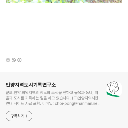
(새창열림)
로그 정보
안양지역도시기록연구소
군포.안양.의왕지역의 정보와 소식을 전하고 골목과 동네, 마
을과 도시를 기록하는 일을 하고 있습니다. (구)안양지역시민
연대 사이트 자료 포함. 이메일: choi-pong@hanmail.net
연락처: 010-3311-1001 최병렬
구독하기