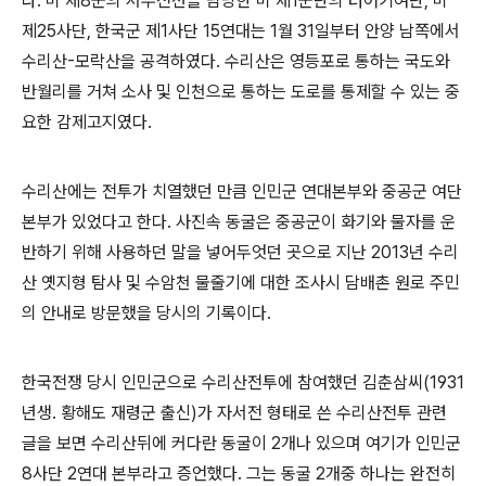
다
.
미 제
8
군의 서부전선을 담당한 미 제
1
군단의 터어키여단
,
미
제
25
사단
,
한국군 제
1
사단
15
연대는
1
월
31
일부터 안양 남쪽에서
수리산
-
모락산을 공격하였다
.
수리산은 영등포로 통하는 국도와
반월리를 거쳐 소사 및 인천으로 통하는 도로를 통제할 수 있는 중
요한 감제고지였다
.
수리산에는 전투가 치열했던 만큼 인민군 연대본부와 중공군 여단
본부가 있었다고 한다
.
사진속 동굴은 중공군이 화기와 물자를 운
반하기 위해 사용하던 말을 넣어두엇던 곳으로 지난
2013
년 수리
산 옛지형 탐사 및 수암천 물줄기에 대한 조사시 담배촌 원로 주민
의 안내로 방문했을 당시의 기록이다
.
한국전쟁 당시 인민군으로 수리산전투에 참여했던 김춘삼씨
(1931
년생
.
황해도 재령군 출신
)
가 자서전 형태로 쓴 수리산전투 관련
글을 보면 수리산뒤에 커다란 동굴이
2
개나 있으며 여기가 인민군
8
사단
2
연대 본부라고 증언했다
.
그는 동굴
2
개중 하나는 완전히