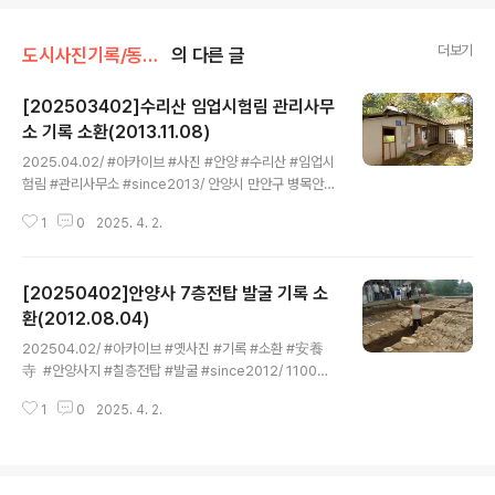
더보기
도시사진기록/동네탐사
의 다른 글
[202503402]수리산 임업시험림 관리사무
소 기록 소환(2013.11.08)
글 내용
2025.04.02/ #아카이브 #사진 #안양 #수리산 #임업시
험림 #관리사무소 #since2013/ 안양시 만안구 병목안로
312에 있던 기와집 한채. 수리산 입업시험림 관리사무소
1
0
2025. 4. 2.
다. 지난 2013년 처음 이곳을 칮았을때 건물은 비어 있었
으며 건물앞 벽에 수리산 임업시험림 현황도지도가 걸려있
었다. 건물이 자리한 산자락 오른쯕 아래에는 돌석도예박
[20250402]안양사 7층전탑 발굴 기록 소
물관이 있으며, 아름드리 나무 등 주변 풍관이 멋지다.이 건
물은 19500-70년대 수리산에 식재했던 나무들인 관리했
환(2012.08.04)
글 내용
던 곳으로 추정되나 어느곳에서도 이에 대한 기록을 찾을
202504.02/ #아카이브 #옛사진 #기록 #소환 #安養
수 없다. 건물앞 땅 바닥에서는 도자기편을 잔뜩 발견돼 이
寺 #안양사지 #칠층전탑 #발굴 #since2012/ 1100년
곳이 과거 도자기 굽던 곳이 아닐까 발굴 및 사실 조사가 필
만에 실체를 드러낸 안양사 7층전탑 ' 신증동국여지승람 '
요해 보인다. 안야시가 부지와 건물을 매입해 리모델링을
1
0
2025. 4. 2.
등 기록속에 고려태조 왕건이 세운 안양사 7 층 전탑(塼
하면 작가들 레지던스..
塔)이 남쪽 방향으로 쓰러진 형태로 벽돌 - 기와 - 벽돌 순
으로 쌓여있다. 아쉬운 것은 칠층전탑지는 발굴을 통해 획
인한후 다시 땅속에 묻혔다. 이탈리아 로마 유적지 등 외국