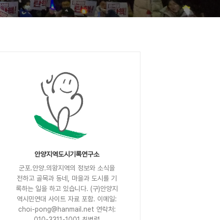
안양지역도시기록연구소
군포.안양.의왕지역의 정보와 소식을
전하고 골목과 동네, 마을과 도시를 기
록하는 일을 하고 있습니다. (구)안양지
역시민연대 사이트 자료 포함. 이메일:
choi-pong@hanmail.net 연락처:
010-3311-1001 최병렬