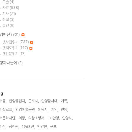
구술
(4)
자료
(538)
기사
(71)
전설
(3)
물건
(8)
임머신
(901)
옛사진읽기
(737)
옛지도읽기
(147)
옛신문읽기
(17)
행과나들이
(2)
ag
수동,
안양유원지,
군포시,
안양탐사대,
기록,
미샬로프,
안양예술공원,
의왕시,
기억,
안양,
포문화재단,
의왕,
의왕소방서,
FC안양,
안양시,
리산,
정진원,
1968년,
안양천,
군포,