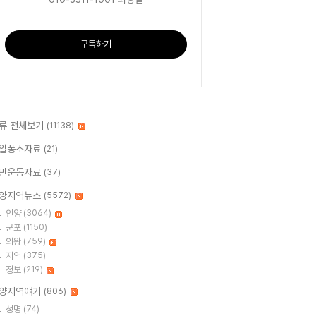
구독하기
류 전체보기
(11138)
알퐁소자료
(21)
민운동자료
(37)
양지역뉴스
(5572)
안양
(3064)
군포
(1150)
의왕
(759)
지역
(375)
정보
(219)
양지역얘기
(806)
성명
(74)