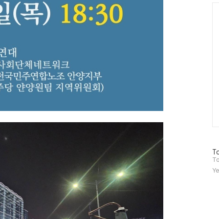
Ca
방
To
문
To
자
Ye
수