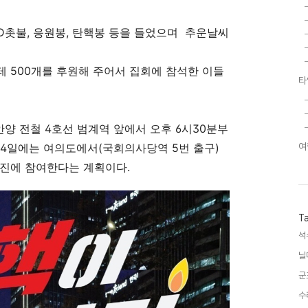
ED촛불, 응원봉, 탄핵봉 등을 들었으며 추운날씨
 500개를 후원해 주어서 집회에 참석한 이들
타
 안양 전철
4
호선 범계역 앞에서 오후 6시30분부
14
일에는 여의도에서(국회의사당역 5번 출구)
여
진에 참여한다는 계획이다.
T
석
닐
군
수