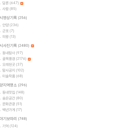
담론
(647)
사람
(85)
시영상기록
(256)
안양
(236)
군포
(7)
의왕
(13)
시사진기록
(2480)
동네탐사
(97)
골목풍경
(2176)
오래된곳
(37)
탐사공지
(102)
미술작품
(68)
양지역명소
(296)
동네맛집
(148)
숨은공간
(80)
문화관광
(51)
백년가게
(17)
야기보따리
(748)
기억
(124)