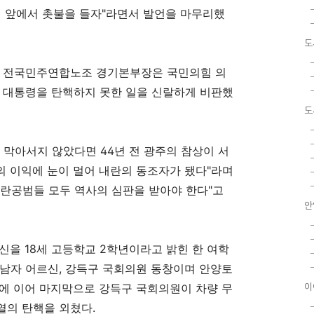
 앞에서 촛불을 들자
"
라면서 발언을 마무리했
도
일 전국민주연합노조 경기본부장은 국민의힘 의
열 대통령을 탄핵하지 못한 일을 신랄하게 비판했
도
 막아서지 않았다면
44
년 전 광주의 참상이 서
의 이익에 눈이 멀어 내란의 동조자가 됐다
"
라며
란공범들 모두 역사의 심판을 받아야 한다
"
고
안
신을
18
세 고등학교
2
학년이라고 밝힌 한 여학
 남자 어르신
,
강득구 국회의원 동창이며 안양토
에 이어 마지막으로 강득구 국회의원이 차량 무
이
열의 탄핵을 외쳤다.