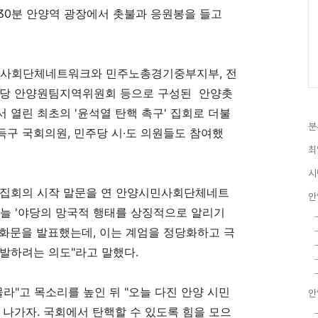
30
분 안양역 광장에서 촛불과 응원봉을 들고
민사회단체네트워크와 민주노총경기중부지부
,
전
당 안양원팀지역위원회 등으로 구성된 안양촛
서 열린 최초의
'
윤석열 탄핵 촉구
'
집회로 더불
분
득구 국회의원
,
민주당 시
·
도 의원들도 참여했
최
시
 집회의 시작 말문을 연 안양시민사회단체네트
안
오늘
'
야당의 망국적 행태를 상징적으로 알리기
담화문을 발표했는데
,
이는 계엄을 정당화하고 극
유발하려는 의도
"
라고 말했다
.
물라
"
고 목소리를 높인 뒤
"
오늘 다진 안양 시민
안
 나가자
.
국회에서 탄핵할 수 있도록 힘을 모으