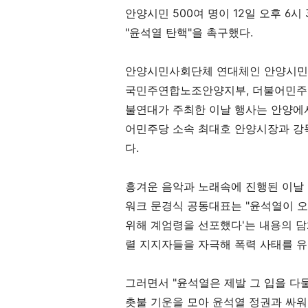
안양시민
500
여 명이
12
일 오후
6
시
"
윤석열 탄핵
"
을 촉구했다
.
안양시민사회단체 연대체인 안양시
국민주연합노조안양지부
,
더불어민주
불연대가 주최한 이날 행사는 안양에
어민주당 소속 최대호 안양시장과 강
다
.
흥겨운 음악과 노래속에 진행된 이날
워크 문경식 공동대표는
"
윤석열이 
위해 계엄령을 선포했다
'
는 내용의 
렬 지지자들을 자극해 폭력 사태를 
그러면서
"
윤석열은 제발 그 입을 다
촛불 기운을 모아 윤석열 정권과 싸워