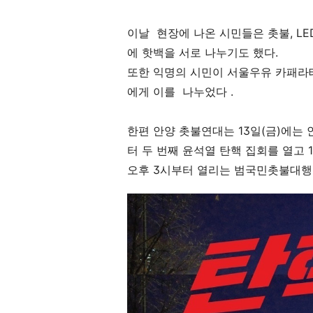
이날 현장에 나온 시민들은 촛불, L
에 핫백을 서로 나누기도 했다.
또한 익명의 시민이 서울우유 카패라테
에게 이를 나누었다 .
한편 안양 촛불연대는
13
일(금)에는
터 두 번째 윤석열 탄핵 집회를 열고
오후 3시부터 열리는 범국민촛불대행