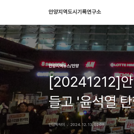
안양지역도시기록연구소
안양지역뉴스/안양
[20241212
들고 '윤석열 탄
안양똑딱이
2024. 12. 13. 02:09