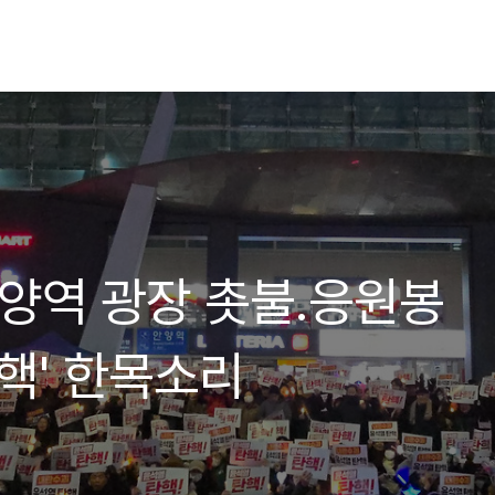
]안양역 광장 촛불.응원봉
핵' 한목소리