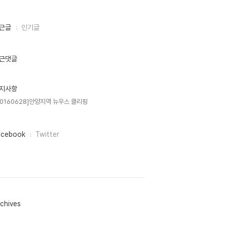
근글
인기글
근댓글
지사항
20160628]안양지역 뉴우스 클리핑
acebook
Twitter
chives