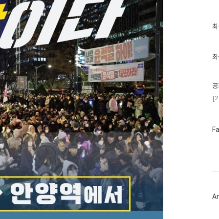
최
최
근
글
과
인
최
기
글
공
[
페
F
이
스
북
트
위
터
플
러
Ar
그
인