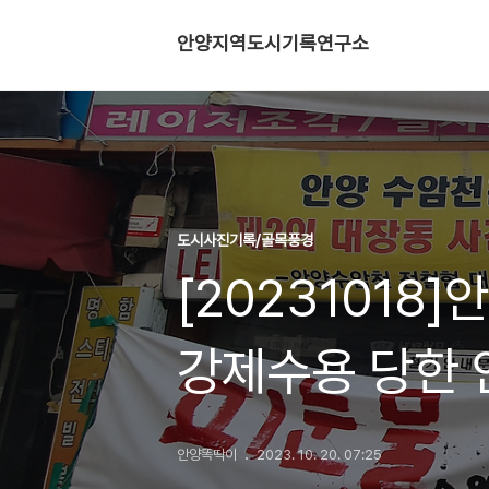
안양지역도시기록연구소
도시사진기록/골목풍경
[20231018
강제수용 당한
안양똑딱이
2023. 10. 20. 07:25