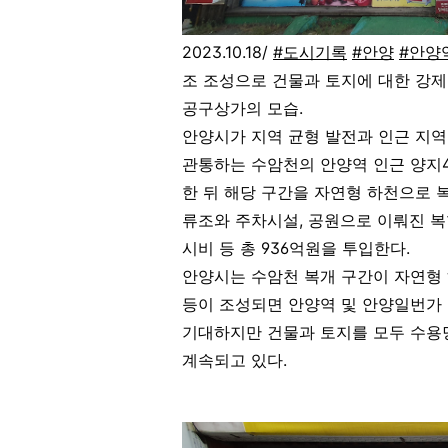
2023.10.18/
#도시기록
#안양
#안양
조 조성으로 건물과 토지에 대한 강
공구상가의 모습.
안양시가 지역 균형 발전과 인근 지역
관통하는 수암천의 안양역 인근 양지4
한 뒤 해당 구간을 자연형 하천으로 복
류조와 주차시설, 공원으로 이뤄진 
시비 등 총 936억원을 투입한다.
안양시는 수암천 복개 구간이 자연형
등이 조성되면 안양역 및 안양일번가 
기대하지만 건물과 토지를 모두 수용
계속되고 있다.