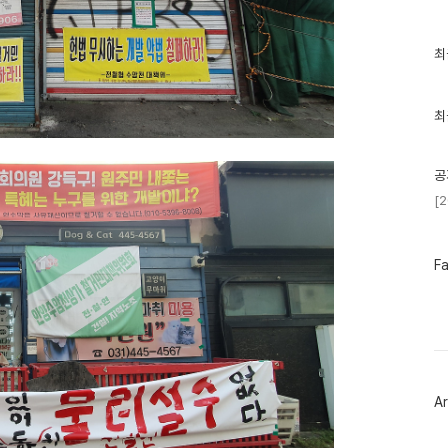
최
최
근
글
과
인
최
기
글
공
[
페
F
이
스
북
트
위
터
플
러
Ar
그
인