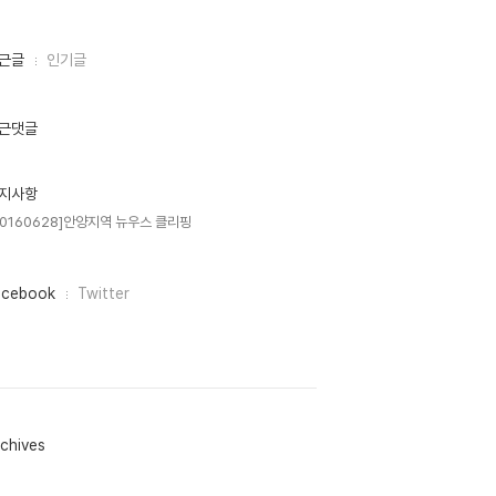
근글
인기글
근댓글
지사항
20160628]안양지역 뉴우스 클리핑
acebook
Twitter
chives