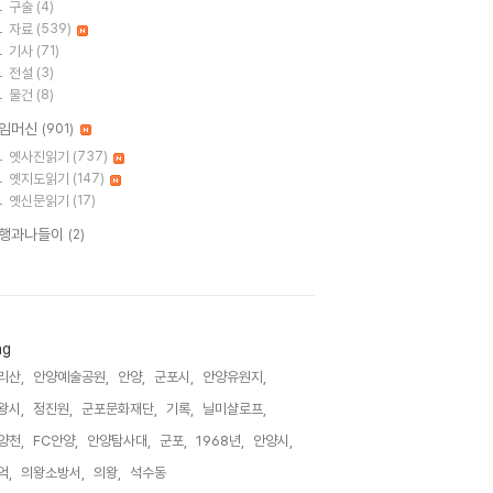
구술
(4)
자료
(539)
기사
(71)
전설
(3)
물건
(8)
임머신
(901)
옛사진읽기
(737)
옛지도읽기
(147)
옛신문읽기
(17)
행과나들이
(2)
ag
리산,
안양예술공원,
안양,
군포시,
안양유원지,
왕시,
정진원,
군포문화재단,
기록,
닐미샬로프,
양천,
FC안양,
안양탐사대,
군포,
1968년,
안양시,
억,
의왕소방서,
의왕,
석수동,