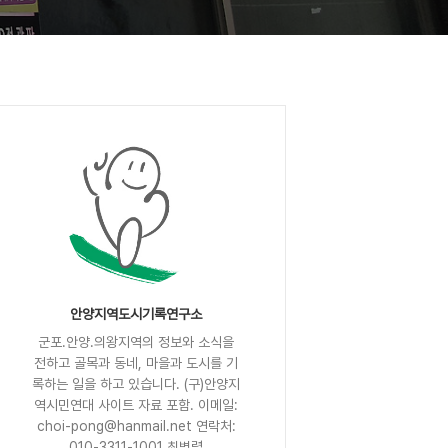
안양지역도시기록연구소
군포.안양.의왕지역의 정보와 소식을
전하고 골목과 동네, 마을과 도시를 기
록하는 일을 하고 있습니다. (구)안양지
역시민연대 사이트 자료 포함. 이메일:
choi-pong@hanmail.net 연락처:
010-3311-1001 최병렬