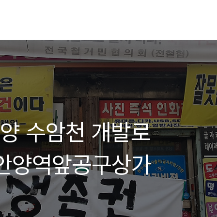
]안양 수암천 개발로
 안양역앞공구상가