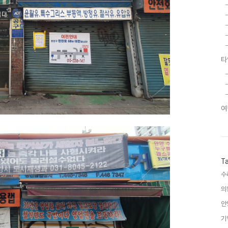
타
여
T
수
의
안
기