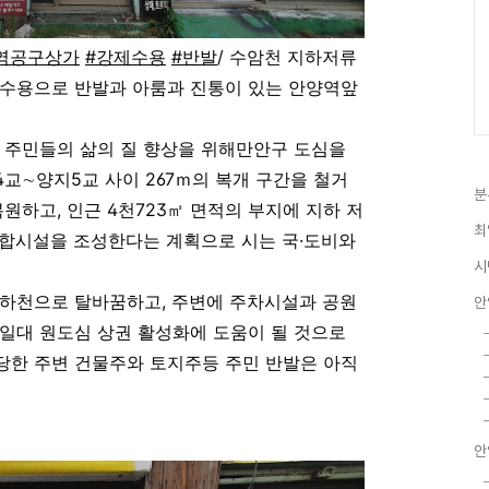
역공구상가
#강제수용
#반발
/
수암천 지하저류
제수용으로 반발과 아룸과 진통이 있는 안양역앞
 주민들의 삶의 질 향상을 위해만안구 도심을
교∼양지5교 사이 267ｍ의 복개 구간을 철거
분
원하고, 인근 4천723㎡ 면적의 부지에 지하 저
최
복합시설을 조성한다는 계획으로 시는 국·도비와
시
 하천으로 탈바꿈하고, 주변에 주차시설과 공원
안
일대 원도심 상권 활성화에 도움이 될 것으로
당한 주변 건물주와 토지주등 주민 반발은 아직
안