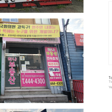
Ca
방
To
문
To
자
Ye
수