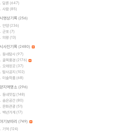
담론
(647)
사람
(85)
시영상기록
(256)
안양
(236)
군포
(7)
의왕
(13)
시사진기록
(2480)
동네탐사
(97)
골목풍경
(2176)
오래된곳
(37)
탐사공지
(102)
미술작품
(68)
양지역명소
(296)
동네맛집
(148)
숨은공간
(80)
문화관광
(51)
백년가게
(17)
야기보따리
(749)
기억
(124)