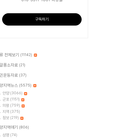
구독하기
류 전체보기
(11142)
알퐁소자료
(21)
민운동자료
(37)
양지역뉴스
(5575)
안양
(3066)
군포
(1151)
의왕
(759)
지역
(375)
정보
(219)
양지역얘기
(806)
성명
(74)