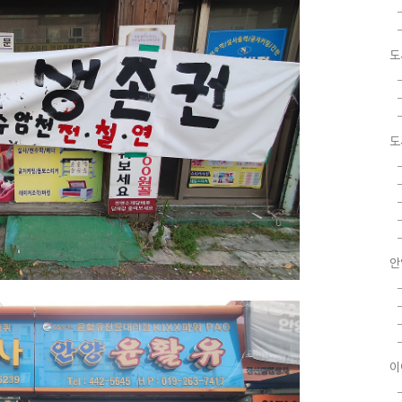
도
도
안
이