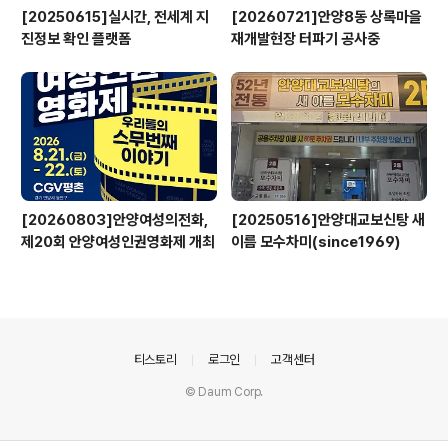
[20250615]실시간, 전세계 지
[20260721]안양8동 상록마을
진정보 확인 플랫폼
재개발현장 터파기 공사중
[20260803]안양여성의전화,
[20250516]안양대교보신탕 새
제20회 안양여성인권영화제 개최
이름 모수차미(since1969)
의안내
티스토리
로그인
고객센터
© Daum Corp.