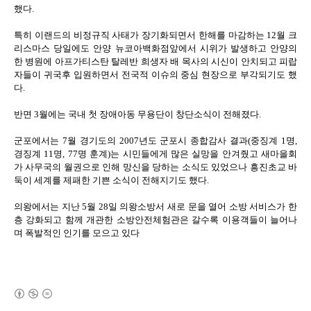
했다.
특히 이랜드의 비정규직 사태가 장기화되면서 한해를 마감하는 12월 크
리스마스 당일에도 안양 뉴코아백화점앞에서 시위가 발생하고 안양의
한 병원에 아프가티스탄 탈레반 희생자 배 목사의 시신이 안치되고 피랍
자들이 귀국후 입원하면서 전국적 이슈의 중심 현장으로 부각되기도 했
다.
반면 3월에는 국내 첫 장애아동 무용단이 창단소식이 전해졌다.
군포에서는 7월 경기도의 2007년도 군포시 종합감사 결과(중징계 1명,
경징계 11명, 77명 훈계)는 시민들에게 많은 실망을 안겨줬고 새마을회
가 사무국의 월권으로 인해 망신을 당하는 소식도 있었으나 흥진초교 바
둑이 세계를 제패한 기쁜 소식이 전해지기도 했다.
의왕에서는 지난 5월 28일 의왕소방서 새로 문을 열어 소방 서비스가 한
층 강화되고 함께 개관한 소방안전체험관은 갈수록 이용객들이 늘어나
며 폭발적인 인기를 모으고 있다
(새창열림)