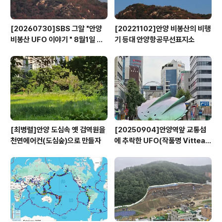
[20260730]SBS 그알 "안양
[20221102]안양 비봉산의 비행
비봉산 UFO 이야기 " 8월1일 방
기 등대 안양항공무선표지소
영
[최병렬]안양 도심속 옛 검역원을
[20250904]안양역앞 교통섬
천연에어컨(도심숲)으로 만들자
에 추락한 UFO(작품명 Vitteau
x)