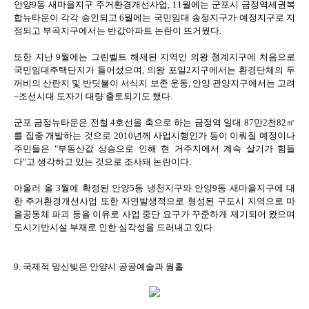
안양9동 새마을지구 주거환경개선사업, 11월에는 군포시 금정역세권복
합뉴타운이 각각 승인되고 6월에는 국민임대 송정지구가 예정지구로 지
정되고 부곡지구에서는 반값아파트 논란이 뜨거웠다.
또한 지난 9월에는 그린벨트 해제된 지역인 의왕 쳥계지구에 처음으로
국민임대주택단지가 들어섰으며, 의왕 포일2지구에서는 환경단체의 두
꺼비의 산란지 및 반딧불이 서식지 보존 운동, 안양 관양지구에서는 고려
~조선시대 도자기 대량 출토되기도 했다.
군포 금정뉴타운은 전철 4호선을 축으로 하는 금정역 일대 87만2천82㎡
를 집중 개발하는 것으로 2010년께 사업시행인가 등이 이뤄질 예정이나
주민들은 "부동산값 상승으로 인해 현 거주지에서 계속 살기가 힘들
다"고 생각하고 있는 것으로 조사돼 논란이다.
아울러 올 3월에 확정된 안양5동 냉천지구와 안양9동 새마을지구에 대
한 주거환경개선사업 또한 자연발생적으로 형성된 구도시 지역으로 마
을공동체 파괴 등을 이유로 사업 중단 요구가 꾸준하게 제기되어 왔으며
도시기반시설 부재로 인한 심각성을 드러내고 있다.
9. 국제적 망신빚은 안양시 공공예술과 웜홀