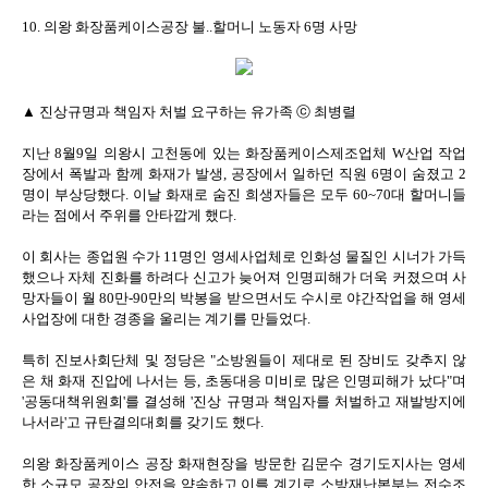
10. 의왕 화장품케이스공장 불..할머니 노동자 6명 사망
▲ 진상규명과 책임자 처벌 요구하는 유가족 ⓒ 최병렬
지난 8월9일 의왕시 고천동에 있는 화장품케이스제조업체 W산업 작업
장에서 폭발과 함께 화재가 발생, 공장에서 일하던 직원 6명이 숨졌고 2
명이 부상당했다. 이날 화재로 숨진 희생자들은 모두 60~70대 할머니들
라는 점에서 주위를 안타깝게 했다.
이 회사는 종업원 수가 11명인 영세사업체로 인화성 물질인 시너가 가득
했으나 자체 진화를 하려다 신고가 늦어져 인명피해가 더욱 커졌으며 사
망자들이 월 80만-90만의 박봉을 받으면서도 수시로 야간작업을 해 영세
사업장에 대한 경종을 울리는 계기를 만들었다.
특히 진보사회단체 및 정당은 "소방원들이 제대로 된 장비도 갖추지 않
은 채 화재 진압에 나서는 등, 초동대응 미비로 많은 인명피해가 났다"며
'공동대책위원회'를 결성해 '진상 규명과 책임자를 처벌하고 재발방지에
나서라'고 규탄결의대회를 갖기도 했다.
의왕 화장품케이스 공장 화재현장을 방문한 김문수 경기도지사는 영세
한 소규모 공장의 안전을 약속하고 이를 계기로 소방재난본부는 전수조