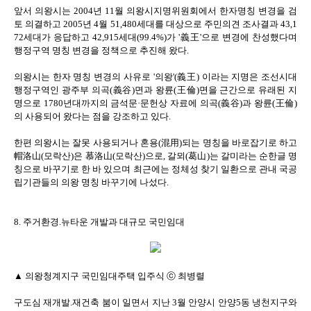
앞서 의왕시는 2004년 11월 의왕시지명위원회에서 한자명칭 변경을 검
토 의결하고 2005년 4월 51,480세대를 대상으로 주민의견 조사결과 43,1
72세대가 응답하고 42,915세대(99.4%)가 '義王'으로 변경에 찬성했다며
행정구역 명칭 변경을 정책으로 추진해 왔다.
의왕시는 한자 명칭 변경의 사유로 '의왕'(義王) 이라는 지명은 조선시대
행정구역인 광주부 의곡(義谷)면과 왕륜(王倫)면을 근간으로 유래된 지
명으로 1780년대까지의 금석문·문헌상 자료에 의곡(義谷)과 왕륜(王倫)
의 사용되어 왔다는 점을 강조하고 있다.
한편 의왕시는 잘못 사용되거나 혼용(混用)되는 명칭을 바로잡기로 하고
帽洛山(모락산)은 慕洛山(모락산)으로, 갈뫼(葛山)는 갈미라는 순한글 명
칭으로 바꾸기로 한 바 있으며 최근에는 정체성 찾기 일환으로 관내 국공
립기관들의 의왕 명칭 바꾸기에 나섰다.
8. 주거환경.뉴타운 개발과 대규모 국민임대
▲ 의왕청계지구 국민임대주택 입주식 ⓒ 최병렬
구도심 재개발.재건축 붐이 일면서 지난 3월 안양시 안양5동 냉천지구와