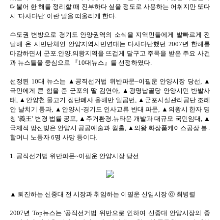
더불어 한 해를 정리할 때 진부하다 싶을 정도로 사용하는 어휘지만 또다
시 '다사다난' 이란 말을 떠울리게 한다.
수도권 변방으로 경기도 안양권역의 소식을 지역민들에게 발빠르게 전
달해 온 시민단체인 안양지역시민연대는 다사다난했던 2007년 한해를
마감하면서 군포.안양.의왕지역을 뜨겁게 달구고 주목을 받은 주요 사건
과 뉴스들을 중심으로 『10대뉴스』를 선정하였다.
선정된 10대 뉴스는 ▲공직선거법 위반파문~이필운 안양시장 당선, ▲
국민에게 큰 힘을 준 군포의 딸 김연아, ▲광명납골당 안양시민 반발사
태, ▲안양천 물고기 집단폐사 올해만 일곱번, ▲군포시설관리공단 조례
안 날치기 통과, ▲안양시-경기도 인사교류 반대 파문, ▲의왕시 한자 명
칭 '義王' 변경 법률 공포, ▲주거환경.뉴타운 개발과 대규모 국민임대, ▲
국제적 망신빚은 안양시 공공예술과 웜홀, ▲의왕 화장품케이스공장 불..
할머니 노동자 6명 사망 등이다.
1. 공직선거법 위반파문~이필운 안양시장 당선
▲ 퇴진하는 신중대 전 시장과 취임하는 이필운 신임시장 ⓒ 최병렬
2007년 Top뉴스는 '공직선거법 위반으로 인하여 신중대 안양시장의 중