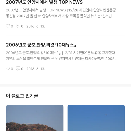
2007년도 안양시에서 발생 TOP NEWS
2002년 7월 4개시 관내 중계유선방송사를 모두 인수함에 따라 독과점지위를
글 내용
획득한 이후 유선방송을 폐지하고 케이블TV 사업으로 전환한다는 이유를 들어
2007년도 안양시에서 발생 TOP NEWS [12/28 시민연대]안양시민신문공
유선방송 가입자들을 임의대로 보급형케이블로 전환하여 요금을 인상하자 ‘안
동선정 2007년 올 한 해 안양사회에서 가장 주목을 끌었던 뉴스는 ‘선거법 위
양방송불공정행위 시정을 위한 안양지역..
반파문에서 재선거까지’로 선정했다. 지난해에도 Top뉴스로 선정했던 선거법
0
0
2016. 6. 13.
위반파문은 올 해 10월 대법원의 최종 판결이 내려지기까지 지역사회의 최대
관심거리로 자리 잡았으며, 신중대 시장이 당선무효형(벌금500만원)으로 불명
예퇴진 함에 따라 12월19일 대선과 함께 치러진 재선거를 통해 이필운 전 부시
2006년도 군포.안양.의왕『10대뉴스』
장이 민선 6대 안양시장에 당선된 안양에 있어서는 최고의 화제 거리였다. 올해
글 내용
의 뉴스는 안양지역시민연대와 안양시민신문이 공동으로 선정했다. 주요뉴스
2006년도 군포.안양.의왕『10대뉴스』 [12/31 시민연대]분노.감동 교차했다
선정과정은 안양지역시민연대 홈페이지와 전자팩스신문 및 안양시민신문이 보
지역의 소식을 발빠르게 전달해 온 안양지역시민연대는 다사다난했던 2006년
도한 발행일지를 기초로 안양시민신..
한해를 마감하면서 안양지역시민연대 홈페이지와 전자신문을 통해 보도되며 군
0
0
2016. 6. 13.
포.안양.의왕지역의 한해를 뜨겁게 달구었던 주요 사건과 뉴스들을 중심으로 『1
0대뉴스』를 선정하였다. 선정된 10대 뉴스는 ▲5.31선거와 군포.안양시장 법
정으로 ▲온국민을 행복 바이러스로 물들인 김연아 ▲안양 세계롤러스케이트
대회 개최 ▲군포.의왕시 국책사업으로 몸살 ▲티브로드 ABC방송 독점 횡포
에 분노 ▲안양권 전역 뉴타운 열풍에 들썩 ▲ 과천.안양.의왕일대 불…불…불
이 블로그 인기글
화재 ▲안양시, 공무원노조 사무실 폐쇄 '마찰' ▲안양9동 버스 가스충전소 반
대 주민 사망까지 ▲안양 랜드마..