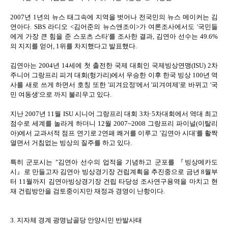
2007년 1년의 뉴스 태그속에 지역을 벗어나 전국민의 뉴스 메이커는 김
연아다. SBS 라디오 <김어준의 뉴스앤조이>가 여론조사에서도 '국민들
에게 가장 큰 힘을 준 스포츠 스타'를 조사한 결과, 김연아 선수는 49.6%
의 지지를 얻어, 1위를 차지했다고 발표했다.
김연아는 2004년 14세에 첫 출전한 국제 대회인 국제빙상연맹(ISU) 2차
주니어 그랑프리 피겨 대회(헝가리)에서 우승한 이후 한국 빙상 100년 역
사를 새로 쓰게 하면서 호칭 또한 '피겨요정'에서 '피겨여제'로 바뀌고 '국
민 여동생'으로 까지 불리우고 있다.
지난 2007년 11월 ISU 시니어 그랑프리 대회 3차·5차대회에서 역대 최고
점수로 세계를 놀라게 하더니 12월 2007~2008 그랑프리 파이널(이탈리
아)에서 교과서적 점프 연기로 2연패 쾌거를 이루고 '김연아 시대'를 활짝
열면서 거침없는 빙상의 질주를 하고 있다.
특히 군포시는 "김연아 선수의 업적을 기념하고 군포를 『빙상메카도
시』로 만들고자 김연아 빙상경기장 건립계획을 추진중으로 금년 8월부
터 11월까지 김연아빙상경기장 건립 타당성 조사연구용역을 마치고 현
재 건립방안을 검토중이지만 재정과 경영이 난항이다.
3. 지자체 경계 광명납골당 안양시민 반발사태