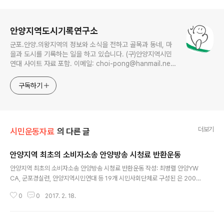
로그 정보
안양지역도시기록연구소
군포.안양.의왕지역의 정보와 소식을 전하고 골목과 동네, 마
을과 도시를 기록하는 일을 하고 있습니다. (구)안양지역시민
연대 사이트 자료 포함. 이메일: choi-pong@hanmail.net
연락처: 010-3311-1001 최병렬
구독하기
더보기
시민운동자료
의 다른 글
안양지역 최초의 소비자소송 안양방송 시청료 반환운동
글 내용
안양지역 최초의 소비자소송 안양방송 시청료 반환운동 작성: 최병렬 안양YW
CA, 군포경실련, 안양지역시민연대 등 19개 시민사회단체로 구성된 은 2002
년 한국CATV 안양방송사가 중계유선방송가입자에게 재계약 없이 시청료가
0
0
2017. 2. 18.
더 비싼 종합유선방송으로 전환해 일방적으로 2천원 가까이 시청료를 더 지급
하게돼 시민들의 반발이 커지자 안양방송을 상대로 소비자 행동에 나섭니다. 이
는 안양, 군포, 의왕, 과천 등 4개시를 사업권역으로 하는 안양방송케이블TV가