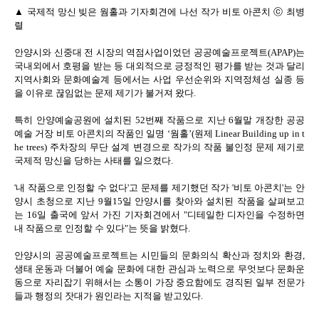
▲ 국제적 망신 빚은 웜홀과 기자회견에 나선 작가 비토 아콘치 ⓒ 최병
렬
안양시와 신중대 전 시장의 역점사업이었던 공공예술프로젝트(APAP)는
국내외에서 호평을 받는 등 대외적으로 긍정적인 평가를 받는 것과 달리
지역사회와 문화예술계 등에서는 사업 우선순위와 지역정체성 실종 등
을 이유로 끊임없는 문제 제기가 불거져 왔다.
특히 안양예술공원에 설치된 52번째 작품으로 지난 6월말 개장한 공공
예술 거장 비토 아콘치의 작품인 일명 ‘웜홀’(원제 Linear Building up in t
he trees) 주차장의 무단 설계 변경으로 작가의 작품 불인정 문제 제기로
국제적 망신을 당하는 사태를 일으켰다.
'내 작품으로 인정할 수 없다'고 문제를 제기했던 작가 '비토 아콘치'는 안
양시 초청으로 지난 9월15일 안양시를 찾아와 설치된 작품을 살펴보고
는 16일 출국에 앞서 가진 기자회견에서 "디테일한 디자인을 수정하면
내 작품으로 인정할 수 있다"는 뜻을 밝혔다.
안양시의 공공예술프로젝트는 시민들의 문화의식 확산과 정치와 환경,
생태 운동과 더불어 예술 문화에 대한 관심과 노력으로 무엇보다 문화운
동으로 자리잡기 위해서는 소통이 가장 중요함에도 경직된 일부 전문가
들과 행정의 잣대가 원인라는 지적을 받고있다.