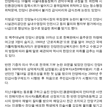
안양에서는 10월에 서울대총동창회가 관악수목원 규정을 또 위반해 시
민환경단체의 침묵시위가 벌어지고 용역업체에 위탁하고 있는 청소행정
위탁문제, 안양시 관내에서 불거진 급식비리와 급식조례 논란도 있었다.
지방공기업인 안양농수산도매시장의 위장경매 논란이 불거지고 안양시
시설관리공단은 실내수영장의 안전사고 등의 물의와 행자부 평가에서는
나급으로 향상되는 점수로 엊갈린 희비를 맞기도 했다.
또 백주대낮에 안양시 관양동 10차선 도로 한복판에서 음주운전 차량에
여고생 3명이 숨지고, 1969년 ‘근로자회관’으로 문을 열어 39년간 국제
가톨릭형제회(AFI)가 운영해왔던 안양전진상복지관이 천주교 수원교구
의 방침에 따라 올해 말로 폐관되며 역사의 한장으로 자취를 감추는 아픔
도 있다.
반면 기증자 의사 무시로 전국에 기부 논란 파문을 빚었던 안양시 안양4
동의 300억대의 삼덕제지(現 삼정펄프) 공장부지(4천8백여평)이 기증 4
년만인 7월18일 공원조성을 위한 첫 삽을 떴으며 안양에서는 2000년 주
민감사청구제도가 시행된 후 처음으로 주민감사청구가 시행되기도 했
다.
지난 6월에는 동료를 구하고 숨진 안양시민 故윤태웅씨의 안타까운 사연
이 전해지면서 의사자(義死者)로 선정되기도 한 반면 안양N초등학교 교
사의 장애아 체벌이 질타를 받으며 해당교사 전근 조치되고 안양 P고에
서는 인권행사 전단을 배포한 학생에게 진술서를 강요해 물의를 빚기고