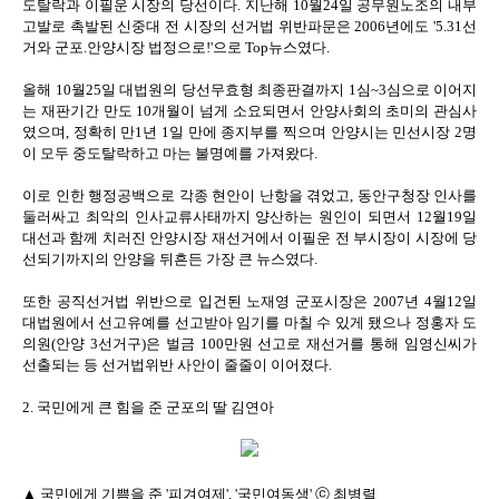
도탈락과 이필운 시장의 당선이다. 지난해 10월24일 공무원노조의 내부
고발로 촉발된 신중대 전 시장의 선거법 위반파문은 2006년에도 '5.31선
거와 군포.안양시장 법정으로!'으로 Top뉴스였다.
올해 10월25일 대법원의 당선무효형 최종판결까지 1심~3심으로 이어지
는 재판기간 만도 10개월이 넘게 소요되면서 안양사회의 초미의 관심사
였으며, 정확히 만1년 1일 만에 종지부를 찍으며 안양시는 민선시장 2명
이 모두 중도탈락하고 마는 불명예를 가져왔다.
이로 인한 행정공백으로 각종 현안이 난항을 겪었고, 동안구청장 인사를
둘러싸고 최악의 인사교류사태까지 양산하는 원인이 되면서 12월19일
대선과 함께 치러진 안양시장 재선거에서 이필운 전 부시장이 시장에 당
선되기까지의 안양을 뒤흔든 가장 큰 뉴스였다.
또한 공직선거법 위반으로 입건된 노재영 군포시장은 2007년 4월12일
대법원에서 선고유예를 선고받아 임기를 마칠 수 있게 됐으나 정홍자 도
의원(안양 3선거구)은 벌금 100만원 선고로 재선거를 통해 임영신씨가
선출되는 등 선거법위반 사안이 줄줄이 이어졌다.
2. 국민에게 큰 힘을 준 군포의 딸 김연아
▲ 국민에게 기쁨을 준 '피겨여제', '국민여동생' ⓒ 최병렬