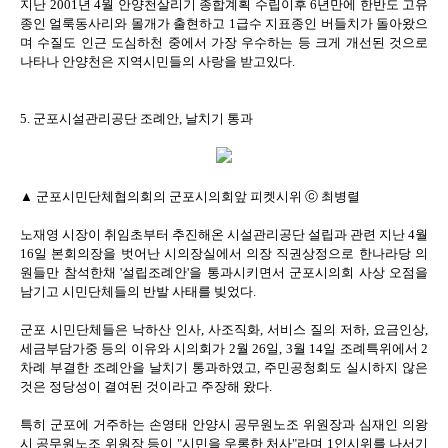
지난 2001년 4월 안양천살리기 종합계획 수립이후 6년만에 한반도 고유
종인 얼룩동사리와 몰개가 출현하고 1급수 지표종인 버들치가 돌아왔으
며 수질도 인근 도심하천 중에서 가장 우수하는 등 크게 개선된 것으로
나타나 안양천은 지역시민들의 사랑을 받고있다.
5. 군포시설관리공단 조례안, 날치기 통과
▲ 군포시민단체협의회의 군포시의회앞 피켓시위 ⓒ 최병렬
노재영 시장이 취임초부터 추진해온 시설관리공단 설립과 관련 지난 4월
16일 본회의장을 벗어난 시의장실에서 의장 직권상정으로 한나라당 의
원들만 참석한채 '설립조례안'을 통과시키면서 군포시의회 사상 오점을
남기고 시민단체들의 반발 사태를 빚었다.
군포 시민단체들은 낙하산 인사, 사조직화, 서비스 질의 저하, 요금인상,
세금부담가중 등의 이유와 시의회가 2월 26일, 3월 14일 조례특위에서 2
차례 부결한 조례안을 날치기 통과하였고, 주민공청회도 실시하지 않은
것은 정당성이 결여된 것이라고 주장해 왔다.
특히 군포에 거주하는 손영태 안양시 공무원노조 위원장과 심재인 의왕
시 공무원노조 위원장 등이 "시민을 우롱한 처사"라며 1인시위를 나서기