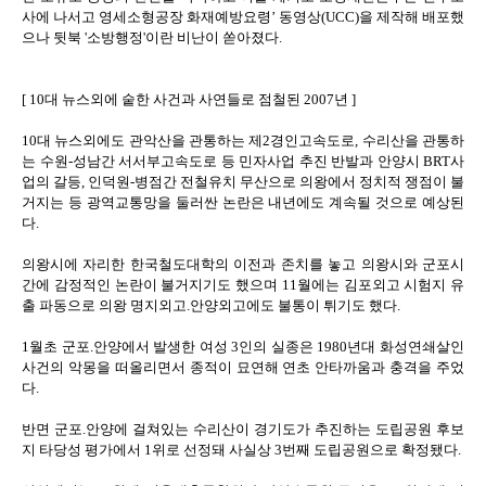
사에 나서고 영세소형공장 화재예방요령’ 동영상(UCC)을 제작해 배포했
으나 뒷북 '소방행정'이란 비난이 쏟아졌다.
[ 10대 뉴스외에 숱한 사건과 사연들로 점철된 2007년 ]
10대 뉴스외에도 관악산을 관통하는 제2경인고속도로, 수리산을 관통하
는 수원-성남간 서서부고속도로 등 민자사업 추진 반발과 안양시 BRT사
업의 갈등, 인덕원-병점간 전철유치 무산으로 의왕에서 정치적 쟁점이 불
거지는 등 광역교통망을 둘러싼 논란은 내년에도 계속될 것으로 예상된
다.
의왕시에 자리한 한국철도대학의 이전과 존치를 놓고 의왕시와 군포시
간에 감정적인 논란이 불거지기도 했으며 11월에는 김포외고 시험지 유
출 파동으로 의왕 명지외고.안양외고에도 불통이 튀기도 했다.
1월초 군포.안양에서 발생한 여성 3인의 실종은 1980년대 화성연쇄살인
사건의 악몽을 떠올리면서 종적이 묘연해 연초 안타까움과 충격을 주었
다.
반면 군포.안양에 걸쳐있는 수리산이 경기도가 추진하는 도립공원 후보
지 타당성 평가에서 1위로 선정돼 사실상 3번째 도립공원으로 확정됐다.