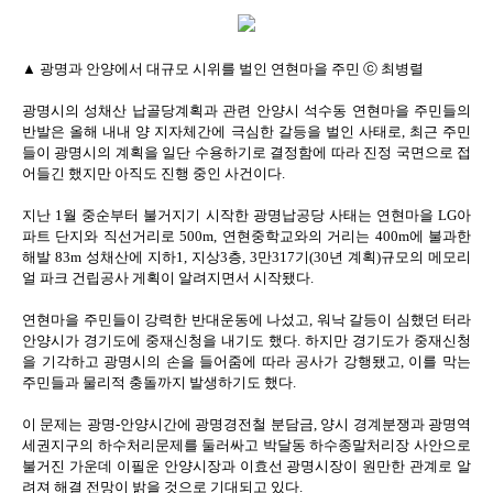
▲ 광명과 안양에서 대규모 시위를 벌인 연현마을 주민 ⓒ 최병렬
광명시의 성채산 납골당계획과 관련 안양시 석수동 연현마을 주민들의
반발은 올해 내내 양 지자체간에 극심한 갈등을 벌인 사태로, 최근 주민
들이 광명시의 계획을 일단 수용하기로 결정함에 따라 진정 국면으로 접
어들긴 했지만 아직도 진행 중인 사건이다.
지난 1월 중순부터 불거지기 시작한 광명납공당 사태는 연현마을 LG아
파트 단지와 직선거리로 500m, 연현중학교와의 거리는 400m에 불과한
해발 83m 성채산에 지하1, 지상3층, 3만317기(30년 계획)규모의 메모리
얼 파크 건립공사 게획이 알려지면서 시작됐다.
연현마을 주민들이 강력한 반대운동에 나섰고, 워낙 갈등이 심했던 터라
안양시가 경기도에 중재신청을 내기도 했다. 하지만 경기도가 중재신청
을 기각하고 광명시의 손을 들어줌에 따라 공사가 강행됐고, 이를 막는
주민들과 물리적 충돌까지 발생하기도 했다.
이 문제는 광명-안양시간에 광명경전철 분담금, 양시 경계분쟁과 광명역
세권지구의 하수처리문제를 둘러싸고 박달동 하수종말처리장 사안으로
불거진 가운데 이필운 안양시장과 이효선 광명시장이 원만한 관계로 알
려져 해결 전망이 밝을 것으로 기대되고 있다.