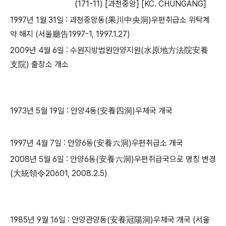
(171-11) [과천중앙] [KC. CHUNGANG]
1997년 1월 31일 : 과천중앙동(果川中央洞)우편취급소 위탁계
약 해지 (서울廳告1997-1, 1997.1.27)
​2009년 4월 6일 : 수원지방법원안양지원(水原地方法院安養
支院) 출장소 개소
1973년 5월 19일 : 안양4동(安養四洞)우체국 개국
1997년 4월 7일 : 안양6동(安養六洞)우편취급소 개국
2008년 5월 6일 : 안양6동(安養六洞)우편취급국으로 명칭 변경
(大統領令20601, 2008.2.5)
1985년 9월 16일 : 안양관양동(安養冠陽洞)우체국 개국 (서울