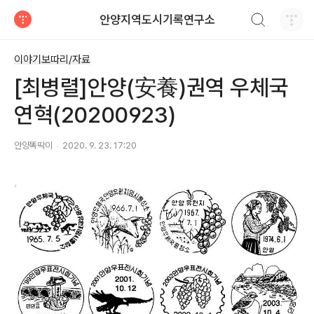
검색하기
안양지역도시기록연구소
티스토리
이야기보따리/자료
[최병렬]안양(安養)권역 우체국
연혁(20200923)
안양똑딱이
2020. 9. 23. 17:20