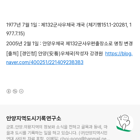
1977년 7월 1일 : 제132군사우체국 개국 (체기행151.1-20281, 1
977.7.15)
2005년 2월 1일 : 안양우체국 제132군사우편출장소로 명칭 변경
[출처] [경인청] 안양(安養)우체국|작성자 강경원
https://blog.
naver.com/400251/221409238383
(새창열림)
로그 정보
안양지역도시기록연구소
군포.안양.의왕지역의 정보와 소식을 전하고 골목과 동네, 마
을과 도시를 기록하는 일을 하고 있습니다. (구)안양지역시민
연대 사이트 자료 포함. 이메일: choi-pong@hanmail.net