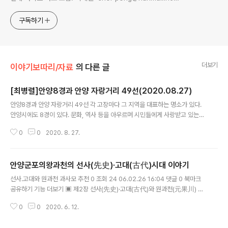
연락처: 010-3311-1001 최병렬
구독하기
더보기
이야기보따리/자료
의 다른 글
[최병렬]안양8경과 안양 자랑거리 49선(2020.08.27)
글 내용
안양8경과 안양 자랑거리 49선 각 고장마다 그 지역을 대표하는 명소가 있다.
안양시에도 8경이 있다. 문화, 역사 등을 아우르며 시민들에게 사랑받고 있는
공간, 그곳이 바로 안양8경이다. 수리산과 삼성산, 관악산으로 둘러싸인 안양시
0
0
2020. 8. 27.
에는 도심 곳곳에 숨겨져 있는 명소가 사람들에게 손짓한다. 안양시는 지난 20
03년 안양을 대표하는 명소로 안양8경을 선정한 데 이어 안양시민으로서의 자
긍심 고취와 도시경쟁력과 이미지 제고를 위해 2007년 3월 안양의 자랑거리
안양군포의왕과천의 선사(先史)·고대(古代)시대 이야기
49가지 선정에 나서 시민과 공무원 의견을 수렴하고 지역원로, 교수, 시민단체
글 내용
등으로 구성된 심사위원회의 6차례 걸친 심사를 거쳐 2008년 1월 28일 개최
선사.고대와 원과천 과사모 추천 0 조회 24 06.02.26 16:04 댓글 0 북마크
한 '안양의 자랑거리 심사위원회'에서 최종적으로 ▲자연환경 ▲문화유산 ▲
공유하기 기능 더보기 ▣ 제2장 선사(先史)·고대(古代)와 원과천(元果川) 현
문화체육분야 ▲산업경제..
과천시 지역에 관련된 선사나 고대의 유적은 아직까지는 확인된 바가 없다. 왜
0
0
2020. 6. 12.
냐하면 과천 신도시를 개발하는 데에 있어 고고학적 조사를 행하지 않았으므로
아무런 보고서가 나오지 않았기 때문이다. 요즈음은 택지를 개발하거나 댐 등을