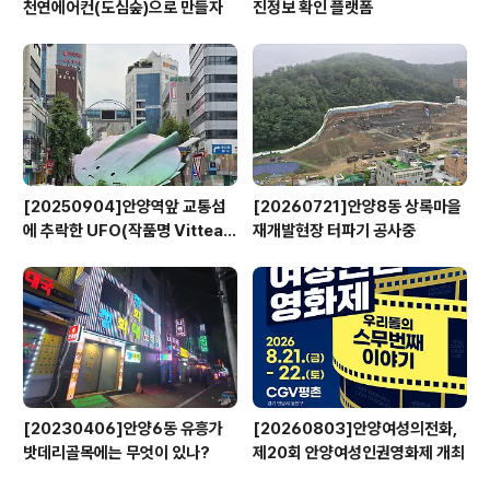
천연에어컨(도심숲)으로 만들자
진정보 확인 플랫폼
[20250904]안양역앞 교통섬
[20260721]안양8동 상록마을
에 추락한 UFO(작품명 Vitteau
재개발현장 터파기 공사중
x)
[20230406]안양6동 유흥가
[20260803]안양여성의전화,
밧데리골목에는 무엇이 있나?
제20회 안양여성인권영화제 개최