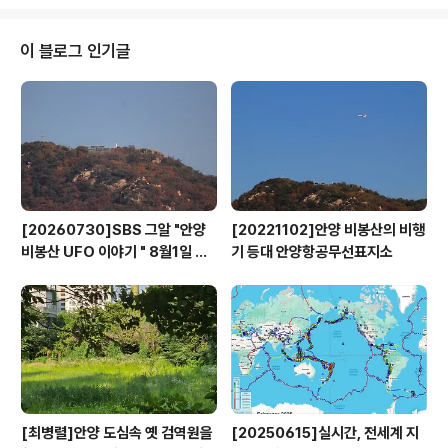
건설하는 데 반드시 그 지역에 있는 문화재를 사전 조사하여 보고서를 작성하고
사후의 처리에 대하여 대책을 세워야만 한다. 그러나 아쉽게도 과천의 경우는
이러한 조사 및 보고서의 작성이 없이 신도시를 건설하였기 때문에 신도시지역
이 블로그 인기글
내의 선사나 고대의 유적들이 개발과정에서 사라져 갔을 것이다. 그러나 근래에
들어 산본이나..
[20260730]SBS 그알 "안양
[20221102]안양 비봉산의 비행
비봉산 UFO 이야기 " 8월1일 방
기 등대 안양항공무선표지소
영
[최병렬]안양 도심속 옛 검역원을
[20250615]실시간, 전세계 지