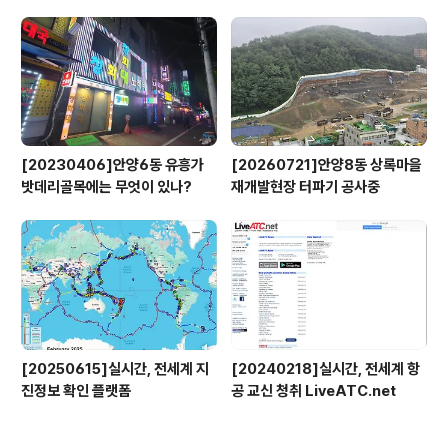
x)
[20230406]안양6동 유흥가
[20260721]안양8동 상록마을
밧데리골목에는 무엇이 있나?
재개발현장 터파기 공사중
[20250615]실시간, 전세계 지
[20240218]실시간, 전세계 항
진정보 확인 플랫폼
공 교신 청취 LiveATC.net