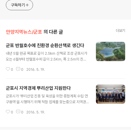
구독하기
더보기
안양지역뉴스/군포
의 다른 글
군포 반월호수에 친환경 순환산책로 생긴다
글 내용
내년 5월 완공 목표로 길이 2.5㎞ 산책로 조성 군포시가
오는 6월부터 반월호수에 길이 2.5Km, 폭 2.5m의 친환
경 순환산책로를 조성하는 공사를 시작한다. 기존 반월호
0
0
2016. 5. 19.
수 수변공원 산책로 0.9㎞와 연결하는 이 공사가 내년 5
월경 완공되면, 호수 전체를 한 바퀴 순환하는 총연장 3.4
㎞의 산책로가 완성된다. 이를 위해 시는 79억여원을 투
군포시 지역경제 뿌리산업 지원한다
입할 예정이며, 공사 일체는 반월호수를 관리하는 한국농
글 내용
어촌공사 화성․수원지사에 일괄 위탁하는 방식으로 추진할
군포시가 '뿌리산업 진흥 및 육성을 위한 종합계획 수립 연
예정이다. 시는 이번 공사가 완료되면 앞서 수변공원 조성
구용역'을 시행하기 위해 적합 업체를 찾는중으로 지역경
으로 군포시민뿐만 아니라 인근 지역 주민들의 가족 단위
제의 뿌리를 튼튼하게 만들 영양제를 만들기 시작했다. 군
여가활동과 휴식공간으로 주목받는 반월호수가 수도권 전
0
0
2016. 5. 19.
포시에 따르면 내달 중에 용역 수행업체가 선정되면 지역
역에 군포의 명소로 널리 알려질 것으로 기대하고 있다. 제
소재 주조․금형․용접․소성가공(塑性加工)․표면처리․열처
3 경기도립공원인 수리산과 인접한 반월..
리 등 6개 기술 분야의 부품 혹은 완제품을 생산하는 업체