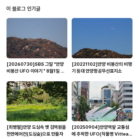
의 현황을 조사하고 분석해 맞춤형 지원정책을 개발한다는
방침이다. 전문 용역을 통해 중․장기 계획을 수립하고, 관련
이 블로그 인기글
조례를 제정하는 등의 노력을 기울여 지역 실정에 맞는 뿌
리산업 진흥․육성 전략을 세우겠다는 의미다. 김호택 지역
경제과장은 “시가 지역의 뿌리산업 현황을 정확히 알고 지
원한다면 지역경제의 기반을 튼튼하게 하고, 지역특성에
맞는 발전을 유도할 수 있을 것으로 생각한다..
[20260730]SBS 그알 "안양
[20221102]안양 비봉산의 비행
비봉산 UFO 이야기 " 8월1일 방
기 등대 안양항공무선표지소
영
[최병렬]안양 도심속 옛 검역원을
[20250904]안양역앞 교통섬
천연에어컨(도심숲)으로 만들자
에 추락한 UFO(작품명 Vitteau