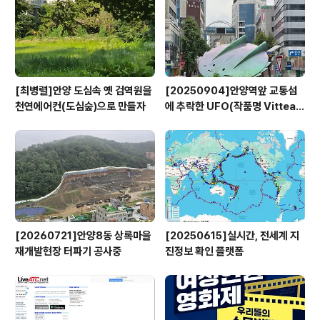
[최병렬]안양 도심속 옛 검역원을
[20250904]안양역앞 교통섬
천연에어컨(도심숲)으로 만들자
에 추락한 UFO(작품명 Vitteau
x)
[20260721]안양8동 상록마을
[20250615]실시간, 전세계 지
재개발현장 터파기 공사중
진정보 확인 플랫폼