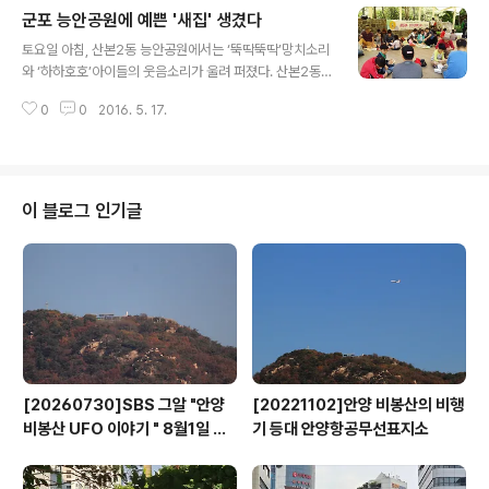
군포 능안공원에 예쁜 '새집' 생겼다
책’은 군포지역에서 자생적으로 결성된 그림책 시민모임
글 내용
다락의 시민기획단이 초기 기획과정부터 연출, 공연, 평가
토요일 아침, 산본2동 능안공원에서는 ‘뚝딱뚝딱’망치소리
의 전 과정을 함께 한다는 점에서 특별한 의미가 있다. 시민
와 ‘하하호호’아이들의 웃음소리가 울려 퍼졌다. 산본2동
기획단의 관계자는 “그림책은 아이들 것이라는 생각은 편
주민센터는 지난 14일 사전에 모집한 22가족 76명이 능
견이다”며 “어른, 아이, 온가족이 함께 즐길 수 없는 더없는
0
0
2016. 5. 17.
안공원 내 나무에 새집 40개를 만들어 달았다고 밝혔다.
종합예술행사로, ‘말하는 그림책’이 군포시 대표 문화예술
이날 행사는 산본2동 주민자치위원회가 아름다운 마을 가
행사로 자리 잡아가고 있다”고 밝혔다..
꾸기를 위해 추진한 사업으로, 능안공원에 사는 텃새들에
게 안전한 보금자리를 선물하며 공생을 꾀하는 것이다. 산
본2동 주민자치위원회 김준범 위원장은 “새집 덕분에 새
이 블로그 인기글
들이 안전하게 번식하면 해충들이 줄어들어 건강한 숲 생
태계가 조성될 것”이라며 “능안공원이 인위적인 방제활동
없이 편안하고, 깨끗하며, 아름다운 휴식처가 되길 기대한
다”고 말했다. 한편 산본2동은 이번 행사에 사단법인 환경
교육센터의 김은구․표석정 환경생태 전문 강사를 ..
[20260730]SBS 그알 "안양
[20221102]안양 비봉산의 비행
비봉산 UFO 이야기 " 8월1일 방
기 등대 안양항공무선표지소
영