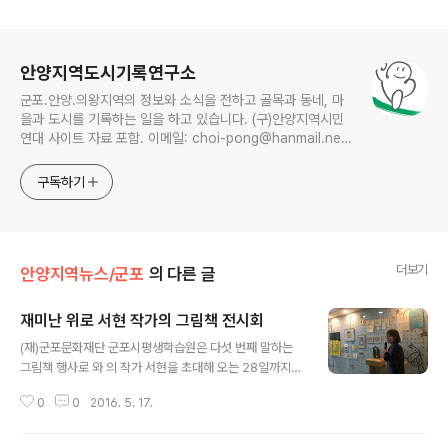
로그 정보
안양지역도시기록연구소
군포.안양.의왕지역의 정보와 소식을 전하고 골목과 동네, 마
을과 도시를 기록하는 일을 하고 있습니다. (구)안양지역시민
연대 사이트 자료 포함. 이메일: choi-pong@hanmail.net
연락처: 010-3311-1001 최병렬
구독하기
더보기
안양지역뉴스/군포
의 다른 글
재미난 위로 서현 작가의 그림책 전시회
글 내용
(재)군포문화재단 군포시평생학습원은 다섯 번째 말하는
그림책 행사로 와 의 작가 서현을 초대해 오는 28일까지
전시를 진행 중이다. 군포시평생학습원은 지난 12일 ‘재미
0
0
2016. 5. 17.
난 위로 그림책 작가 서현’이라는 제목의 그림책콘서트를
시작으로 오는 28일까지 서 작가의 섬세한 그림책 제작과
정을 도슨트의 설명까지 곁들여 전시 중이다. ‘말하는 그림