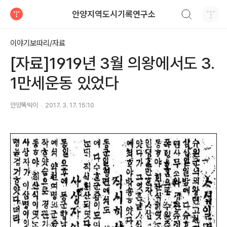
검색하기
안양지역도시기록연구소
티스토리
이야기보따리/자료
[자료]1919년 3월 의왕에서도 3.
1만세운동 있었다
안양똑딱이
2017. 3. 17. 15:10