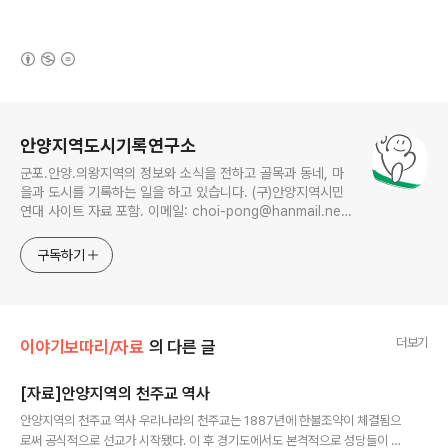
(새창열림)
로그 정보
안양지역도시기록연구소
군포.안양.의왕지역의 정보와 소식을 전하고 골목과 동네, 마
을과 도시를 기록하는 일을 하고 있습니다. (구)안양지역시민
연대 사이트 자료 포함. 이메일: choi-pong@hanmail.net
연락처: 010-3311-1001 최병렬
구독하기
더보기
이야기보따리/자료
의 다른 글
[자료]안양지역의 천주교 역사
글 내용
안양지역의 천주교 역사 우리나라의 천주교는 1887년에 한불조약이 체결됨으
로써 공식적으로 선교가 시작됐다. 이 후 경기도에서도 본격적으로 성당들이 건