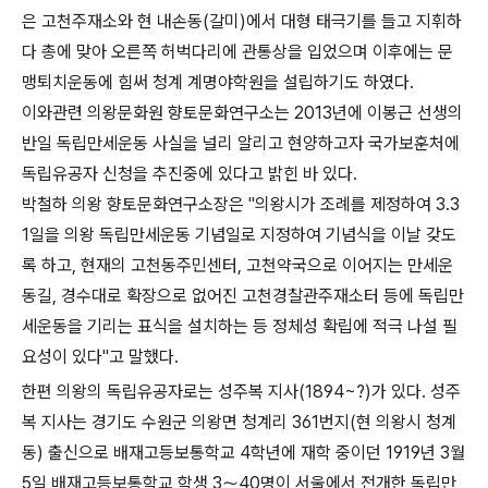
은 고천주재소와 현 내손동(갈미)에서 대형 태극기를 들고 지휘하
다 총에 맞아 오른쪽 허벅다리에 관통상을 입었으며 이후에는 문
맹퇴치운동에 힘써 청계 계명야학원을 설립하기도 하였다.
이와관련 의왕문화원 향토문화연구소는 2013년에 이봉근 선생의
반일 독립만세운동 사실을 널리 알리고 현양하고자 국가보훈처에
독립유공자 신청을 추진중에 있다고 밝힌 바 있다.
박철하 의왕 향토문화연구소장은 "의왕시가 조례를 제정하여 3.3
1일을 의왕 독립만세운동 기념일로 지정하여 기념식을 이날 갖도
록 하고, 현재의 고천동주민센터, 고천약국으로 이어지는 만세운
동길, 경수대로 확장으로 없어진 고천경찰관주재소터 등에 독립만
세운동을 기리는 표식을 설치하는 등 정체성 확립에 적극 나설 필
요성이 있다"고 말했다.
한편 의왕의 독립유공자로는 성주복 지사(1894~?)가 있다. 성주
복 지사는 경기도 수원군 의왕면 청계리 361번지(현 의왕시 청계
동) 출신으로 배재고등보통학교 4학년에 재학 중이던 1919년 3월
5일 배재고등보통학교 학생 3～40명이 서울에서 전개한 독립만