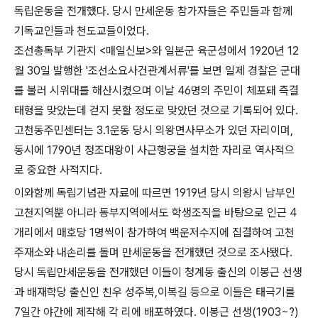
독립운동을 전개했다. 당시 만세운동 참가자들은 주민들과 함께
기독교인들과 천도교들이었다.
조선총독부 기관지 <매일신보>와 일본군 육군성에서 1920년 12
월 30일 발행한 '조선소요사건관계서류'를 보면 일제 경찰은 군대
를 불러 시위대를 해산시켰으며 이날 46명의 주민이 체포돼 즉결
태형을 맞았는데 걷지 못할 정도로 맞았던 것으로 기록되어 있다.
고천동주민센터는 3.1운동 당시 의왕면사무소가 있던 자리이며,
동시에 1790년 정조대왕이 사근행궁을 설치한 자리로 역사적으
로 중요한 사적지다.
이와함께 독립기념관 자료에 따르면 1919년 당시 의왕시 남부인
고천지역뿐 아니라 동부지역에서도 학생조직을 바탕으로 인근 4
개리에서 매호당 1명씩이 참가하여 백운저수지에 집결하여 고천
주재소와 내손리를 돌며 만세운동을 전개했던 것으로 조사됐다.
당시 독립만세운동을 전개했던 이들이 청계동 출신의 이봉근 선생
과 배재학당 출신인 친우 성주복,이복길 등으로 이들은 태극기를
7일간 야간에 제작해 각 리에 배포하였다. 이봉근 선생(1903~?)