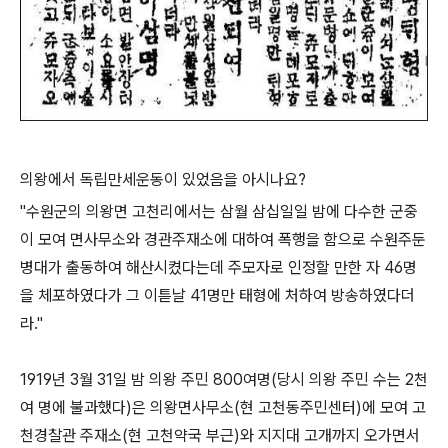
의왕에서 독립만세운동이 있었음을 아시나요?
"수원군의 의왕면 고천리에서는 삼월 삼십일일 밤에 다수한 군중
이 모여 면사무소와 경관주재소에 대하여 폭행을 함으로 수원주둔
병대가 출동하여 해산시켰다는데 주모자로 인정할 만한 자 46명
을 체포하였다가 그 이튿날 41명만 태형에 처하여 방송하였다더
라."
1919년 3월 31일 밤 의왕 주민 800여명(당시 의왕 주민 수는 2천
여 명에 불과했다)은 의왕면사무소(현 고천동주민센터)에 모여 고
천경찰관 주재소(현 고천약국 부근)와 지지대 고개까지 오가면서