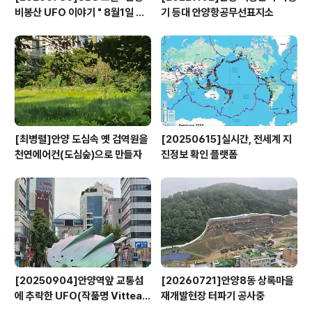
비봉산 UFO 이야기 " 8월1일 방
기 등대 안양항공무선표지소
영
[최병렬]안양 도심속 옛 검역원을
[20250615]실시간, 전세계 지
천연에어컨(도심숲)으로 만들자
진정보 확인 플랫폼
[20250904]안양역앞 교통섬
[20260721]안양8동 상록마을
에 추락한 UFO(작품명 Vitteau
재개발현장 터파기 공사중
x)