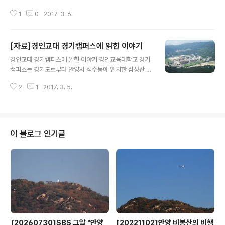
립되었는데, 1888년에 화성군 '갓등이'(현재의 화성시 봉담읍 왕림리)에 세워
1
0
2017. 3. 6.
진 예배처가 경기도 최초의 성당이다. 일명 '갓등이 성당'이라고 불리던'왕림성
당'을 모 본당으로 하여 '미리내성당'(1896년 설립, 경기도 안성)과 '하우현성
당'(1900년 설립, 경기도 의왕시)이 차례로 건립됐다. 당시 '하우현성당'을 모
[자료]경인교대 경기캠퍼스에 읽힌 이야기
본당으로 하여 안양의 첫 성당인 '장내동성당'(현 중앙성당)이 건립됨으로써 명
글 내용
실공히 안양 지역에도 한국 천주교의 계보를 잇게 됐다. 안양지역의 천주교 유
경인교대 경기캠퍼스에 읽힌 이야기 경인교육대학교 경기
례를 보면 '장내동성당'이 건립되기 전에 '하우현성당'에서 관할하던 수리산 공
캠퍼스는 경기도로부터 안양시 석수동에 위치한 삼성산 자
소가 있었던 ..
락의 석산부지6만5천여평(21만9천566㎡)와 시설비 8
2
1
2017. 3. 5.
99억원을 지원받아 2003년 12월 착공한 지 2년여만인
2005년 3월1일 개교했으며 전체 학생수는 2천여명에 달
한다. 경기도가 학교 부지와 시설비까지 지원하고 나선 이
유는 경기도에 교육대학이 없으나 법률상 수도권에 대학교
설립이 불가능하자 경인교대 캠퍼스 유치에 나선 것으로
이 블로그 인기글
도는 2001년 '경기교육대학 설립 1천만 서명운동'을 펼치
는 등의 노력 끝에 2003년 경기도가 대학 설립예산을 부
담하는 조건으로 정부로부터 경기캠퍼스 설립을 승인받았
다. 경기캠퍼스 건축연면적은 51,735㎡(15,650평)로 2
003년 12월23일 착공식을 가졌으며 ..
[20260730]SBS 그알 "안양
[20221102]안양 비봉산의 비행