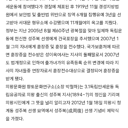
세운동에 참여했다가 경찰에 체포된 후 1919년 11월 경성지방법
원에서 보안법 및 출반법 위반으로 징역 6개월 집행유예 3년을 선
고받아 서대문 형무소에 수감됐으며 11개월여의 옥고를 치뤘다.
정부는 지난 2005년 8월 제60주년 광복절을 맞아 일제하 독립운
동에 헌신한 성주복 선생에게 건국포장을 추서했으며 2007년 1
월 그의 자녀에게 훈장증 및 훈장을 전수했다. 국가보훈처에 따르
면 훈장증을 전수받은 성이옥여사는 지사의 둘째딸로서 2007년
도 법개정으로 인하여 출가녀가의 유족등록 순위 변경에 따라 지
사의 자녀들중 연장자로서 훈장전수대상으로 결정되어 훈장증을
받게 됐다.
의왕문화원 향토문화연구소(소장 박철하)는 3․1독립만세운동 독
립유공자로 의왕 출신의 성주복 지사(1894~?)의 정신을 기리며
의왕시민에게 그 뜻을 널리 알리고자 2012년 1월 18일 의왕시 청
계동 성주복 선생 묘역에서 성주복(成周復) 선생 기념비 제막식
을 가졌다.