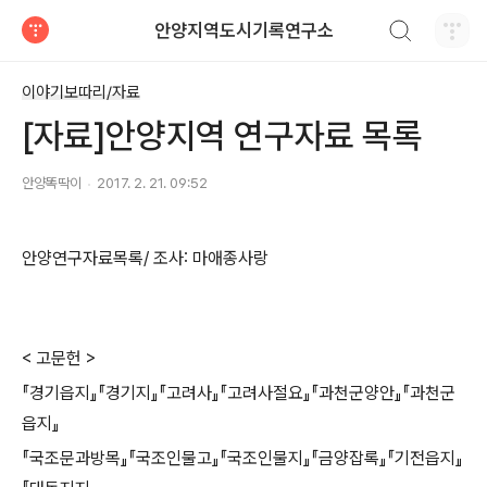
검색하기
안양지역도시기록연구소
티스토리
이야기보따리/자료
[자료]안양지역 연구자료 목록
안양똑딱이
2017. 2. 21. 09:52
안양연구자료목록/ 조사: 마애종사랑
< 고문헌 >
『경기읍지』『경기지』『고려사』『고려사절요』『과천군양안』『과천군
읍지』
『국조문과방목』『국조인물고』『국조인물지』『금양잡록』『기전읍지』