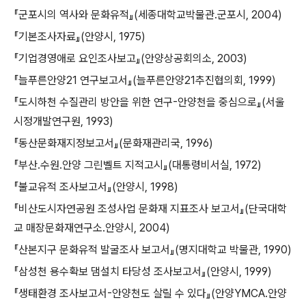
『군포시의 역사와 문화유적』(세종대학교박물관․군포시, 2004)
『기본조사자료』(안양시, 1975)
『기업경영애로 요인조사보고』(안양상공회의소, 2003)
『늘푸른안양21 연구보고서』(늘푸른안양21추진협의회, 1999)
『도시하천 수질관리 방안을 위한 연구-안양천을 중심으로』(서울
시정개발연구원, 1993)
『동산문화재지정보고서』(문화재관리국, 1996)
『부산․수원․안양 그린벨트 지적고시』(대통령비서실, 1972)
『불교유적 조사보고서』(안양시, 1998)
『비산도시자연공원 조성사업 문화재 지표조사 보고서』(단국대학
교 매장문화재연구소․안양시, 2004)
『산본지구 문화유적 발굴조사 보고서』(명지대학교 박물관, 1990)
『삼성천 용수확보 댐설치 타당성 조사보고서』(안양시, 1999)
『생태환경 조사보고서-안양천도 살릴 수 있다』(안양YMCA․안양