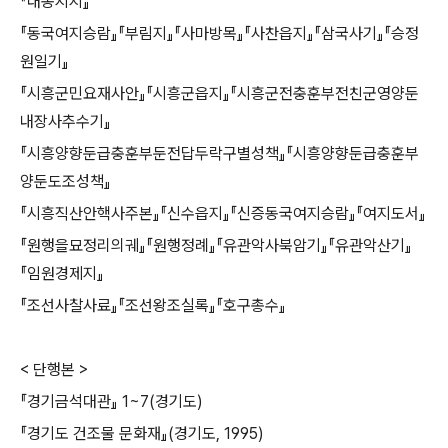
『대동지지』
『동국여지승람』『부림지』『사마방목』『사찬읍지』『삼국사기』『승정
원일기』
『시흥군민요재사안』『시흥군읍지』『시흥군전충훈부전친군영양둔
내장사추수기』
『시흥양향둔급충훈부둔전답두락구별성책』『시흥양향둔급충훈부
양둔도조성책』
『시흥직산안핵사주본』『신수읍지』『신증동국여지승람』『여지도서』
『원행을묘정리의궤』『원행정례』『유관악사북암기』『유관악산기』
『임원경제지』
『조선사찰사료』『조선왕조실록』『호구총수』
< 단행본 >
『경기금석대관』 1~7(경기도)
『경기도 건조물 문화재』(경기도, 1995)