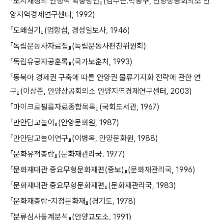
『도시재정의 안정적 확충방안』(김수근․박종구, 안양상공회의소 안
양지역경제연구센터, 1992)
『도왜실기』(엄항섭, 경성일보사, 1946)
『독립운동사자료집』(독립운동사편찬위원회)
『독립유공자공훈록』(국가보훈처, 1993)
『동북아 경제권 구축에 따른 안양권 물류기지화 전략에 관한 연
구』(이상준, 안양상공회의소 안양지역경제연구센터, 2003)
『마이크로필름자료종합목록』(국회도서관, 1967)
『만안답교놀이』(안양문화원, 1987)
『만안답교놀이연구』(이병옥, 안양문화원, 1988)
『문화유적총람』(문화재관리국. 1977)
『문화재대관 중요무형문화재편(증보)』(문화재관리국, 1996)
『문화재대관 중요무형문화재편』(문화재관리국, 1983)
『문화재총람-지정문화재』(경기도, 1978)
『분류심사통계분석』(안양교도소, 1991)