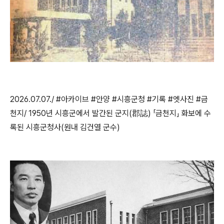
2026.07.07./ #
아카이브
#
안양
#시흥군청
#
기록
#
엣사진
#
금
천지
/ 1950
년 시흥군에서 발간된 군지
(
郡誌
)
「
금천지
」
화보에 수
록된 시흥군청사(원내 김건열 군수)