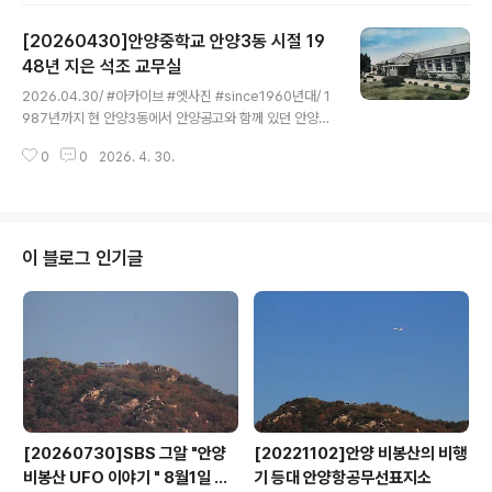
시험장으로 존재했다. 이곳에서는 우량 묘목을 생산하고
[20260430]안양중학교 안양3동 시절 19
수리산 일대에 임업시험림을 조성했다. 임업시험장이 197
1년 오산으로 이전한 후, 해당 부지는 인양1동애 개청했던
48년 지은 석조 교무실
글 내용
안양시가 새청사를 신축해 1975년부터 1996년까지 안양
2026.04.30/ #아카이브 #엣사진 #since1960년대/ 1
시청으로 사용했으며, 현재는 만안구청으로 쓰이고 있다.
987년까지 현 안양3동에서 안양공고와 함께 있던 안양중
학교 교무실로 사용되던 석조 건물로 1940년대 미군정 시
0
0
2026. 4. 30.
에 건축된 매우 우수한 건축물이었다. 사진출처:최승원 건
축사 블로그기록을 보면 안양중학교는 안정호, 이영섭, 곽
영근, 서병선씨 등이 기증한 토지와 임야 1만6,150평에 이
명섭, 이재형 등 지역 유지들이사재를 기부히여 설립된 기
성회가 1947년 10월 안양공립공업중학교 설립 인가로 시
이 블로그 인기글
흥학원를 설립한후 12월31일 개교 인가를 받고,아 1948
년 3월 15일 염색과 6년제 6학급으로 개교했다.안양3동
에는 일제강점기시 아사이학교가 존재했었다고 하는데 안
양중학교와 연관성 기록은 발견되지 않는다. 당시 사회는
실업자로 넘쳐나고, 일본..
[20260730]SBS 그알 "안양
[20221102]안양 비봉산의 비행
비봉산 UFO 이야기 " 8월1일 방
기 등대 안양항공무선표지소