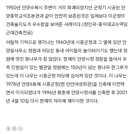
1950
년 안양수복시 주변이 거의 파괘되었지만 군정기 시공된 안
양중학교석조본관과 같이 안전히 보존된것은 일제보다 미군정의
건축술지도가 우수함을 보여준 사례이다
.(
정인국
-
홍익대교수역임
근대건축전공
)
어릴적 기억으로 생각나는
1960
년대 시흥군청과 그 옆에 있던 안
양읍사무소 정원과 마당은 동네 아이들의 놀이터이기도 했는데 정
원에 멋진 향나무가 참 많았다
.
현재의 안양시청 정문을 들어서 우
측 민원실이 있는 별관앞 정원에는
150
년이 넘는 향나무 한그루가
있는데 이 나무는 시흥군청 마당에 심어져 있던 것이다
.
이 나무는
1978
년 안양
6
동에 시흥군청
(
현 만안여성회관
)
을 신축해 이전하
면서 이식되었다가
1996
년 평촌에 안양시청사를 신축한 후
2001
년
4
월
10
일 다시 현재의 자리에 재이식한 것이다
.
(새창열림)