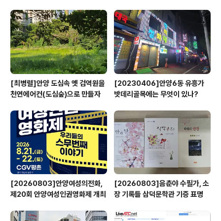
영
[최병렬]안양 도심속 옛 검역원을
[20230406]안양6동 유흥가
천연에어컨(도심숲)으로 만들자
밧데리골목에는 무엇이 있나?
[20260803]안양여성의전화,
[20260803]음춘야 수필가, 소
제20회 안양여성인권영화제 개최
장 기록들 삼덕문학관 기증 표명