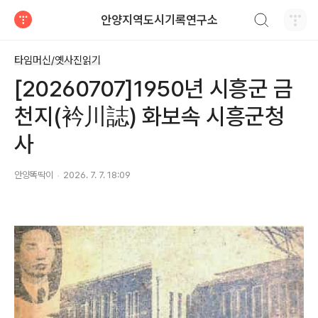
검색하기
안양지역도시기록연구소
티스토리
타임머신/옛사진읽기
[20260707]1950년 시흥군 금
천지(衿川誌) 화보속 시흥군청
사
안양똑딱이
2026. 7. 7. 18:09