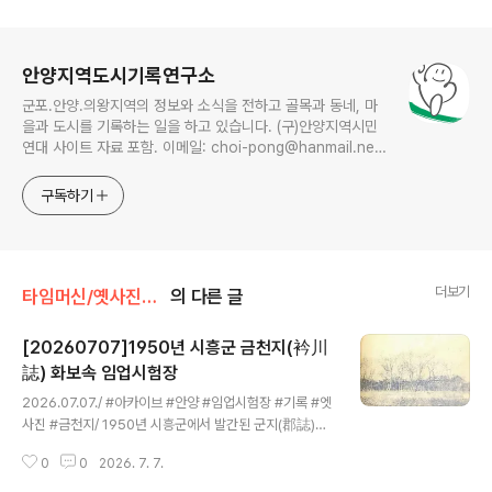
로그 정보
안양지역도시기록연구소
군포.안양.의왕지역의 정보와 소식을 전하고 골목과 동네, 마
을과 도시를 기록하는 일을 하고 있습니다. (구)안양지역시민
연대 사이트 자료 포함. 이메일: choi-pong@hanmail.net
연락처: 010-3311-1001 최병렬
구독하기
더보기
타임머신/옛사진읽기
의 다른 글
[20260707]1950년 시흥군 금천지(衿川
誌) 화보속 임업시험장
글 내용
2026.07.07./ #아카이브 #안양 #임업시험장 #기록 #엣
사진 #금천지/ 1950년 시흥군에서 발간된 군지(郡誌)
「금천지」 화보에 수록된 임업시험장.안양의 '임업시험장'은
0
0
2026. 7. 7.
일제강점기인 1937~1938년에 현재의 만안구청 자리에
설치되었던 '안양식림묘포장으로 1971년까지 경기도 임업