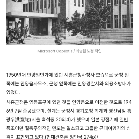
Microsoft Copilot ai/ 최승원 보정 적업
1950
년대 안양일번가에 있던 시흥군청사청사 모습으로
군청 왼
쪽에는 안양읍사무소
,
군청 앞쪽에는 안양경찰서와 의용소방대가
있었다
.
시흥군청은 영등포구에 있던 것을 인양읍으로 이전한 것으로
194
6
년
7
월 준공됐으며
,
설계는 군정시 경기도청 회계과 영선담임 홍
광우
洪寬祐
(
서울 흑석동
20
의
4)
가 했으며 일본 강점기때 일반
풍조이던 절충주의적인 면모는 일소되고 고졸한 근대여명기의 성
격이 표현되고 있다
.(
현대건축론 정인국
274p)\