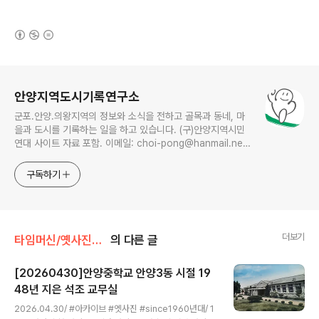
(새창열림)
로그 정보
안양지역도시기록연구소
군포.안양.의왕지역의 정보와 소식을 전하고 골목과 동네, 마
을과 도시를 기록하는 일을 하고 있습니다. (구)안양지역시민
연대 사이트 자료 포함. 이메일: choi-pong@hanmail.net
연락처: 010-3311-1001 최병렬
구독하기
더보기
타임머신/옛사진읽기
의 다른 글
[20260430]안양중학교 안양3동 시절 19
48년 지은 석조 교무실
글 내용
2026.04.30/ #아카이브 #엣사진 #since1960년대/ 1