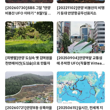
[20260730]SBS 그알 "안양
[20221102]안양 비봉산의 비행
비봉산 UFO 이야기 " 8월1일 방
기 등대 안양항공무선표지소
영
[최병렬]안양 도심속 옛 검역원을
[20250904]안양역앞 교통섬
천연에어컨(도심숲)으로 만들자
에 추락한 UFO(작품명 Vitteau
x)
[20260721]안양8동 상록마을
[20250615]실시간, 전세계 지