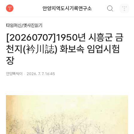
검색하기
안양지역도시기록연구소
티스토리
타임머신/옛사진읽기
[20260707]1950년 시흥군 금
천지(衿川誌) 화보속 임업시험
장
안양똑딱이
2026. 7. 7. 16:45