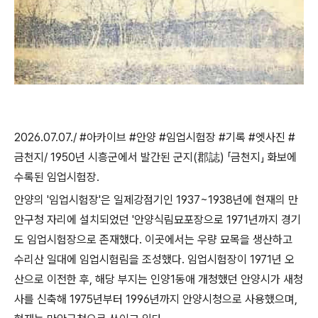
2026.07.07./ #
아카이브
#
안양
#
임업시험장
#
기록
#
엣사진
#
금천지
/ 1950
년 시흥군에서 발간된 군지
(
郡誌
)
「
금천지
」
화보에
수록된 임업시험장
.
안양의
'
임업시험장
'
은 일제강점기인
1937~1938
년에 현재의 만
안구청 자리에 설치되었던
'
안양식림묘포장으로
1971
년까지 경기
도 임업시험장으로 존재했다
.
이곳에서는 우량 묘목을 생산하고
수리산 일대에 임업시험림을 조성했다
.
임업시험장이
1971
년 오
산으로 이전한 후
,
해당 부지는 인양
1
동애 개청했던 안양시가 새청
사를 신축해
1975
년부터
1996
년까지 안양시청으로 사용했으며
,