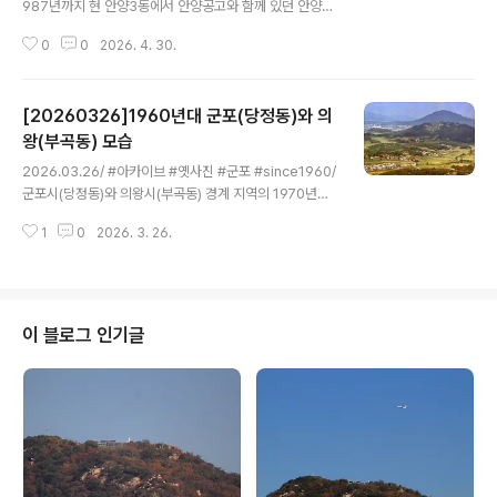
987년까지 현 안양3동에서 안양공고와 함께 있던 안양중
학교 교무실로 사용되던 석조 건물로 1940년대 미군정 시
0
0
2026. 4. 30.
에 건축된 매우 우수한 건축물이었다. 사진출처:최승원 건
축사 블로그기록을 보면 안양중학교는 안정호, 이영섭, 곽
영근, 서병선씨 등이 기증한 토지와 임야 1만6,150평에 이
[20260326]1960년대 군포(당정동)와 의
명섭, 이재형 등 지역 유지들이사재를 기부히여 설립된 기
성회가 1947년 10월 안양공립공업중학교 설립 인가로 시
왕(부곡동) 모습
글 내용
흥학원를 설립한후 12월31일 개교 인가를 받고,아 1948
2026.03.26/ #아카이브 #옛사진 #군포 #since1960/
년 3월 15일 염색과 6년제 6학급으로 개교했다.안양3동
군포시(당정동)와 의왕시(부곡동) 경계 지역의 1970년개
에는 일제강점기시 아사이학교가 존재했었다고 하는데 안
초반의 모숩이다. 인터넷에 돌아다니는 사진을 보면 1970
양중학교와 연관성 기록은 발견되지 않는다. 당시 사회는
1
0
2026. 3. 26.
년 당정동으로 소개되고 있으나 사진속 마을에서 태어난
실업자로 넘쳐나고, 일본..
이가 전해온 말을 옮기면 다음과 같다 ."제가 태어난 고향입
니다. 왼쪽 아래는 의왕역 (옛 부곡역) 확장으로 이전한 금
천마을이고, 그 위에 자그만한 야산과 오른쪽 들판 사이 마
을이 의왕시 이리 (창말)로 제가 태어난 곳 입니다.1980년
이 블로그 인기글
초 용산 화물기지가 이곳으로 내려오면서 수용되어 현재
의왕 콘테이너 기지로 되면서 금천마을 바로위에 샛터마을
로 이전되었고요. 그 다음이 오봉산, 맨뒷편에 있는 산이 모
락산입니다. 지금 보이는 사진은 의왕임을 알려드립니다."
따라서 사진..