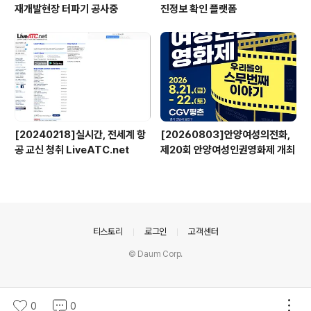
재개발현장 터파기 공사중
진정보 확인 플랫폼
[20240218]실시간, 전세계 항
[20260803]안양여성의전화,
공 교신 청취 LiveATC.net
제20회 안양여성인권영화제 개최
의안내
티스토리
로그인
고객센터
© Daum Corp.
0
0