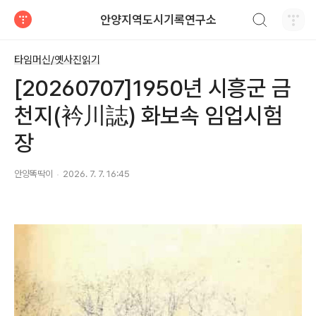
검색하기
안양지역도시기록연구소
티스토리
타임머신/옛사진읽기
[20260707]1950년 시흥군 금
천지(衿川誌) 화보속 임업시험
장
안양똑딱이
2026. 7. 7. 16:45