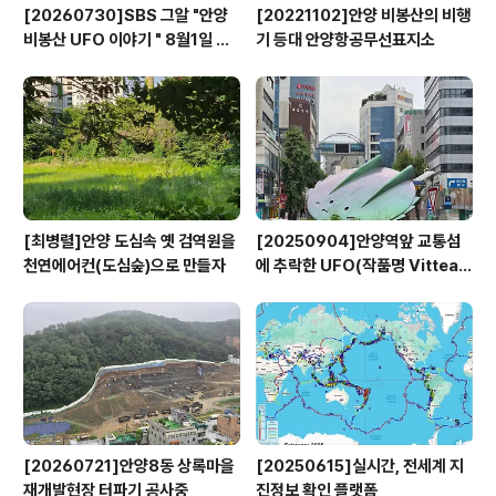
[20260730]SBS 그알 "안양
[20221102]안양 비봉산의 비행
비봉산 UFO 이야기 " 8월1일 방
기 등대 안양항공무선표지소
영
[최병렬]안양 도심속 옛 검역원을
[20250904]안양역앞 교통섬
천연에어컨(도심숲)으로 만들자
에 추락한 UFO(작품명 Vitteau
x)
[20260721]안양8동 상록마을
[20250615]실시간, 전세계 지
재개발현장 터파기 공사중
진정보 확인 플랫폼