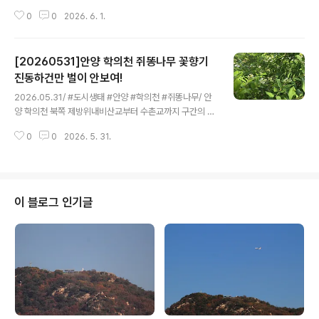
서는 길이 있듯이 하늘위를 날아다니는 비행기도 지정된
0
0
2026. 6. 1.
길(항로)이 정해져 있다. 특히 안양은 비행기 항로의 심장
부분에 해당되는 마치 광화문 사거리 같은 곳으로 안양상
공을 오가는 비행기가 많아 꽤 복잡한 지점이다. 안양 양명
[20260531]안양 학의천 쥐똥나무 꽃향기
고교 뒷산인 안양 망해암이 자리한 비봉산(1970년대에는
망해봉이라 불렀다) 정상에는 비행기 등대와 같은 안양무
진동하건만 벌이 안보여!
글 내용
선표지소가 있다. 산 꼭대기에는 석조와 시멘트로 만든 둥
2026.05.31/ #도시생태 #안양 #학의천 #쥐똥나무/ 안
근 콘크리트 구조물이 있는데 안양항공무선표지소다. 많은
양 학의천 북쪽 제방위내비산교부터 수촌교까지 구간의 나
이들이 비상용 군용헬기장으로 알고 있으나 사실 시설물
무숲길에는 쥐똥나무가 듬성듬성 심어져 있는데 요즈음 이
중앙에는 흰색의 안테나 시설이 우뚝 서 있어 헬기가 착륙
0
0
2026. 5. 31.
길을 걷다보면 마치 냄새에 취할 정도로 꽃 향기가 진동한
하지 못하는 시설물이다. 김포공항..
다. 그런데 벌이 안보인다.쥐똥나무꽃 향기는 그냥 지나치
려던 걸음을 멈추게 하고 주위를 두리번거리게 만든다. 들
길이나 산길이라면 이맘때 향기의 출발점은 찔레꽃이겠지
만 도심이라면 쥐똥나무일 확률이 높다. 초록색 잎사귀 사
이 블로그 인기글
이사이에 자잘한 하얀 꽃들이 손가락 길이만 한 줄기에 무
리 지어 피었을 뿐 특별히 화려하지도 않다. 길가에 나지막
하게 줄지어 선 모습은 소박하기까지 해서 그냥 지나칠 수
도 있다. 멀리까지 잔잔하게 퍼지는 향기도 좋지만 가까이
다가섰을 때 진가를 드러낸다. 한 발 앞에 ..