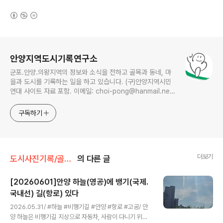
(새창열림)
로그 정보
안양지역도시기록연구소
군포.안양.의왕지역의 정보와 소식을 전하고 골목과 동네, 마
을과 도시를 기록하는 일을 하고 있습니다. (구)안양지역시민
연대 사이트 자료 포함. 이메일: choi-pong@hanmail.net
연락처: 010-3311-1001 최병렬
구독하기
더보기
도시사진기록/골목풍경
의 다른 글
[20260601]안양 하늘(영공)에 뱅기(국제.
국내선) 길(항로) 있다
글 내용
2026.05.31/ #하늘 #비행기길 #안양 #항로 #고공/ 안
양 하늘은 비행기길 지상으로 자동차, 사람이 다니기 위해