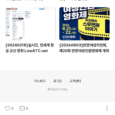
[20240218]실시간, 전세계 항
[20260803]안양여성의전화,
공 교신 청취 LiveATC.net
제20회 안양여성인권영화제 개최
의안내
티스토리
로그인
고객센터
© Daum Corp.
0
0