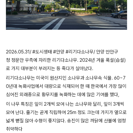
2026.05.31/ #도시생태 #안양 #리기다소나무/ 안양 만안구
청 정문안 우측에 자리한 리기다소나무. 2024년 겨울 푹설(습설)
로 가지 대부분이 부러지는 등 죽다가 살아났다.
리기다소나무는 미국이 원산지인 소나무과 소나무속 식물
. 60~7
0
년대 녹화사업에서 대량으로 식재되어 한 때 한국에서 가장 많이
심어진 외래종으로 황무지를 녹화하는 데에 많은 기여를 했다
,
이 나무 특징은 잎이
2
개씩 모여 나는 소나무와 달리
,
잎이
3
개씩
모여 난다
.
줄기는 곧게 직립하여
25m
정도 크는데 가지가 옆으로
넓게 뻗질 않아 수형이 좋지않다
.
송진이 많은 까닭에 산불에 엄청
취약하다