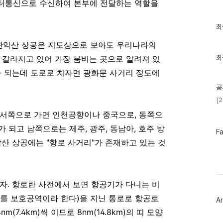
터통신으로 수신하여 본부에 전달하는 역할을
최
최
근
글
는 관악산 상공은 지도상으로 보아도 우리나라의
과
인
 갈라지고 있어 가장 붐비는 곳으로 알려져 있
최
기
가 되는데 도로로 치자면 광화문 사거리 정도에
글
공
[
 서쪽으로 가면 인천공항이나 중국으로, 동쪽으
가 되고 남쪽으로는 제주, 광주, 동남아, 호주 방
페
F
이
악산 상공에는 "항로 사거리"가 존재하고 있는 것
스
북
트
위
터
자. 항로란 사전에서 보면 항공기가 다니는 비
플
러
를 보호공역이라 한다)을 지닌 통로로 항공로
Ar
그
인
(7.4km)씩 이므로 8nm(14.8km)의 띠 모양