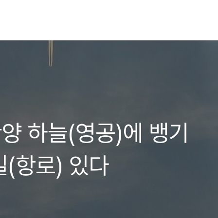
]안양 하늘(영공)에 뱅기
길(항로) 있다