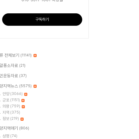
구독하기
류 전체보기
(11141)
알퐁소자료
(21)
민운동자료
(37)
양지역뉴스
(5575)
안양
(3066)
군포
(1151)
의왕
(759)
지역
(375)
정보
(219)
양지역얘기
(806)
성명
(74)