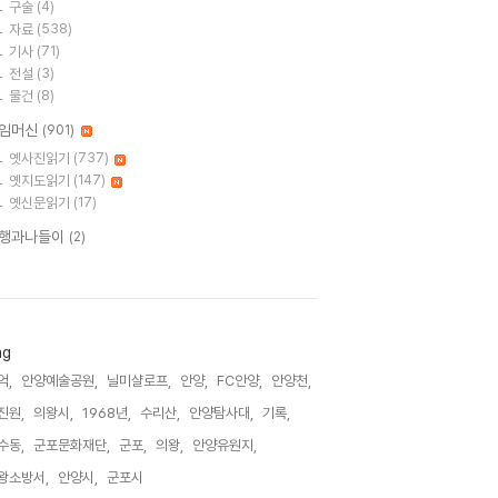
구술
(4)
자료
(538)
기사
(71)
전설
(3)
물건
(8)
임머신
(901)
옛사진읽기
(737)
옛지도읽기
(147)
옛신문읽기
(17)
행과나들이
(2)
ag
억,
안양예술공원,
닐미샬로프,
안양,
FC안양,
안양천,
진원,
의왕시,
1968년,
수리산,
안양탐사대,
기록,
수동,
군포문화재단,
군포,
의왕,
안양유원지,
왕소방서,
안양시,
군포시,