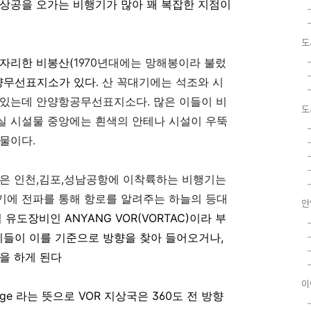
양상공을 오가는 비행기가 많아 꽤 복잡한 지점이
도
자리한 비봉산(
1970년대에는 망해봉이라 불렀
양무선표지소가 있다.
산 꼭대기에는 석조와 시
이 있는데 안양항공무선표지소다
.
많은 이들이 비
도
실 시설물 중앙에는 흰색의 안테나 시설이 우뚝
설물이다
.
은 인천
,
김포
,
성남공항에 이착륙하는
비행기는
기에 전파를 통해 항로를 알려주는 하늘의 등대
안
유도장비인 ANYANG VOR(VORTAC)이라 부
들이 이를 기준으로 방향을 찾아 들어오거나,
을 하게 된다
이
 Range 라는 뜻으로 VOR 지상국은 360도 전 방향