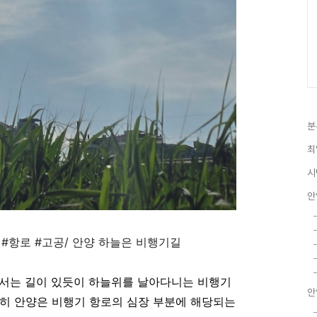
분
최
시
안
안양 #항로 #고공/ 안양 하늘은 비행기길
해서는 길이 있듯이 하늘위를 날아다니는 비행기
안
 특히 안양은 비행기 항로의 심장 부분에 해당되는