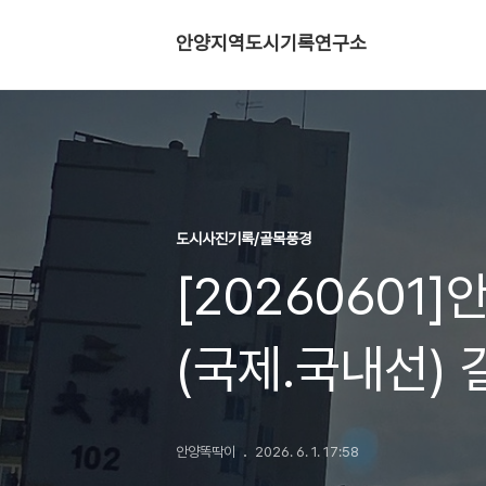
안양지역도시기록연구소
도시사진기록/골목풍경
[20260601
(국제.국내선) 
안양똑딱이
2026. 6. 1. 17:58