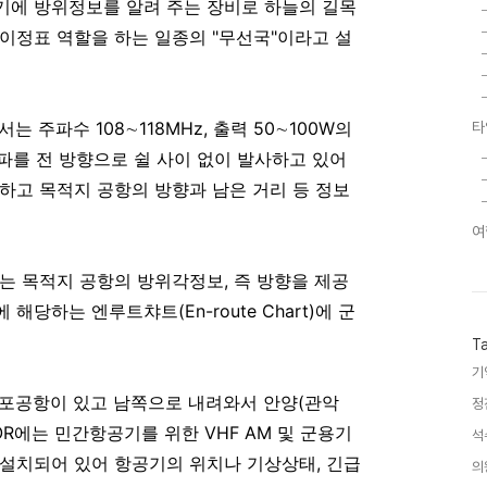
기에 방위정보를 알려 주는 장비로 하늘의 길목
이정표 역할을 하는 일종의 "무선국"이라고 설
는 주파수 108∼118MHz, 출력 50∼100W의
타
 전파를 전 방향으로 쉴 사이 없이 발사하고 있어
하고 목적지 공항의 방향과 남은 거리 등 정보
여
하는 목적지 공항의 방위각정보, 즉 방향을 제공
당하는 엔루트챠트(En-route Chart)에 군
T
기
김포공항이 있고 남쪽으로 내려와서 안양(관악
정
OR에는 민간항공기를 위한 VHF AM 및 군용기
석
씩 설치되어 있어 항공기의 위치나 기상상태, 긴급
의