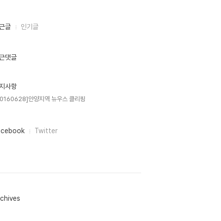
근글
인기글
근댓글
지사항
20160628]안양지역 뉴우스 클리핑
acebook
Twitter
chives