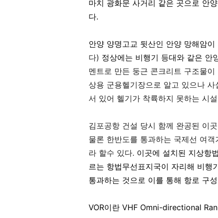
마치 광화문 사거리 같은 곳으로 안
다.
안양
양명고교 뒷산인 안양 망해암이 
다)
정상에는 비행기 등대와 같은 안
멘트로 만든 둥근 콘크리트 구조물
상용 군용헬기장으로 알고 있으나 사
서 있어 헬기가 착륙하지 못하는 시
김포공항 건설 당시 함께 완공된 이곳
물론 한반도를 통과하는
국제선 여객
라 할수 있다
.
이곳에 설치된
지상항법 
르는 항법무선표지국이 자리해 비행기
통과하는 것으로 이를 통해 항로 구성
VOR이란 VHF Omni-directional