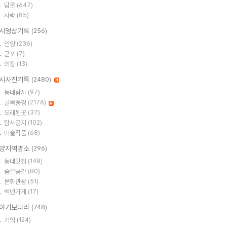
담론
(647)
사람
(85)
시영상기록
(256)
안양
(236)
군포
(7)
의왕
(13)
시사진기록
(2480)
동네탐사
(97)
골목풍경
(2176)
오래된곳
(37)
탐사공지
(102)
미술작품
(68)
양지역명소
(296)
동네맛집
(148)
숨은공간
(80)
문화관광
(51)
백년가게
(17)
야기보따리
(748)
기억
(124)