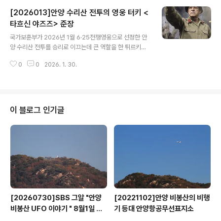
시집 『북서풍지대기상도』를 출간하면서 본격적인 문단 생
[2026013]안양 수리산 전투의 영웅 터키 <
활을 시작했다. 1952년에서 1970년까지 안양여중고 교
감을 역임했다. 1958년에는 안양에서 《시와 시론》 창간을
타흐신 야즈즈> 준장
글 내용
주도했다. 동인, 한국초현실주의 문학연구회 회장으로도
국가보훈부가 2026년 1월 6·25전쟁영웅으로 선정한 안
활동했다. 시 창작 외에도 시 비평에 전념했다. 시론으로
양 수리산 전투를 승리로 이끄는데 큰 역할을 한 튀르키예
「언어와 의미와 이미지」, 「사물의 포름과 언어의 포름」, 「이
타흐신 야즈즈 육군 준장이다. 국가보훈부는 올해(2026
상 문학의 초의식심리학」 등을 발표하여 주목을 끌었다. 그
0
0
2026. 1. 30.
년)부터 매월 ‘이달의 6·25 전쟁영웅’을 국내와 UN 참전
의 시는 물질의 ..
용사 각 1명씩 선정하는 방식으로 개편하고 선정패를 증정
한다고 밝혔다. 이번 행사는 6·25전쟁 당시 대한민국의 자
유와 평화를 수호하기 위해 참전한 유엔 참전용사의 숭고
한 희생과 공헌을 기리고, 혈맹국인 튀르키예와의 보훈 외
이 블로그 인기글
교 협력을 강화하기 위해 마련됐다. 이에 국가보훈부는 20
26년 1월 6·25전쟁영웅으로 이일영 공군 중위와 타흐신
야즈즈 튀르키예 육군 준장을 선정했다. 타흐신 야즈즈 준
장은 국가보훈부에 의해 2018년 ‘4월의 6·25전쟁 영
웅’으로 선정된바 있다. 이..
[20260730]SBS 그알 "안양
[20221102]안양 비봉산의 비행
비봉산 UFO 이야기 " 8월1일 방
기 등대 안양항공무선표지소
영