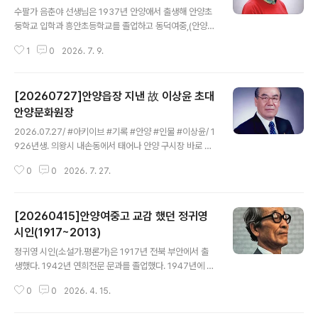
수팔가 음춘야 선생님은 1937년 안양애서 출생해 안양초
둥학교 입학과 흥안초등학교를 졸업하고 동덕여중,(안양여
중 이수),동덕여고, 서울대 사범대학 화학과를 졸업했다. 1
1
0
2026. 7. 9.
969년 안양여중고를 비롯 인천인성고, 사울사대부고애서
학생들을 가르쳤다.1997년 월간 천료로 등단해 한국문인
협회 회원, 한국수필문학가협회 이사, 수필문학추천작가회
[20260727]안양읍장 지낸 故 이상윤 초대
이사, 서울 강남문인협회 이사, 운현수필동인회 회원, 수필
문학작가회 수필뜨락 이사, 서리풀문학회 회원 등으로 활
안양문화원장
글 내용
동하고, 학여울문학회 초대회장을 역임했다. 저서로는 수
2026.07.27/ #아키이브 #기록 #안양 #인물 #이상윤/ 1
필집 『외다리 안경』『해담뜰』『직박구리』『안과 밖』있다. 서
926년생. 의왕시 내손동에서 태어나 안양 구시장 바로 옆
울문예상(2001년 12월)과 강남문인협회 수필문학상(20
인 시흥군 서이면 안양리 102번지에서 줄곧 성장했다. 6.
13년 5월)을 수상했다 학업을 이어가기 쉽지 않던 시절에
0
0
2026. 7. 27.
25 전쟁때 임관하여 장교로 근무한 6년간을 제외하고 내
신여성으로서 활약하신 역량이 존경스..
내 안양에 살았으니까, 평생 안양에서 살아온 셈이다.1970
년까지 안양읍 읍장을 역임하였고, 1970년부터 안양문화
[20260415]안양여중고 교감 했던 정귀영
원장을 지냈으며, 안양6동 512-10,12 만안로(1번국도.구
도로)에서 안양주유소를 경영하며 살았다. 이상윤의 부친
시인(1917~2013)
글 내용
이원순의 형제는 모두 다섯인데, 그중 큰아버지였던 이덕
정귀영 시인(소설가.평론가)은 1917년 전북 부안에서 출
순과 이광순은 안양구시장 입구 남에서 당시 안양에서 가
생했다. 1942년 연희전문 문과를 졸업했다. 1947년에 안
장 큰 정미소였던 삼광정미소를 운영했고, 아버지도 아랫
양을 근거지로 박두진과 함께 시 동인지 《청포도》를 만들
말(현재 안양6동 만안구청쪽)에서 벌터정미소를 운영했다
0
0
2026. 4. 15.
면서 문학 활동을 시작했으며, 1949년 《구국》에 평론 「창
고 한다. 정미소는 당시 ..
조하는 계산」을 발표함으로써 문단에 등장했다. 1962년