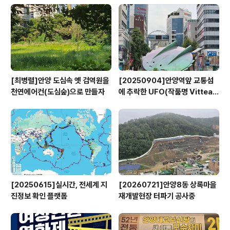
[최병렬]안양 도심속 옛 검역원을
[20250904]안양역앞 교통섬
천연에어컨(도심숲)으로 만들자
에 추락한 UFO(작품명 Vitteau
x)
[20250615]실시간, 전세계 지
[20260721]안양8동 상록마을
진정보 확인 플랫폼
재개발현장 터파기 공사중