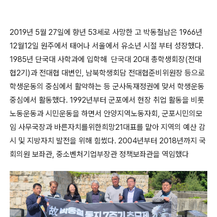
2019
년
5
월
27
일에 향년
53
세로 사망한 고 박동철남은 1966년
12월12일 원주에서 태어나 서울에서 유소년 시절 부터 성장했다.
1985년 단국대 사학과에 입학해
단국대
20대 총학생회장(전대
협2기)과 전대협 대변인
,
남북학생회담 전대협준비위원장 등으로
학생운동의 중심에서 활약하는 등
군사독재정권에 맞서 학생운동
중심에서 활동했다.
1992
년부터 군포에서 현장 취업 활동을 비롯
노동운동과 시민운동을 하면서 안양지역노동자회, 군포시민의모
임 사무국장과 바른자치를위한희망
21
대표를 맡아 지역의 예산 감
시 및 지방자치 발전을 위해 힘썼다
. 2004년부터 2018년까지 국
회의원 보좌관,
중소벤처기업부장관 정책보좌관을 역임했다