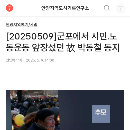
검색하기
안양지역도시기록연구소
티스토리
안양지역얘기/사람
[20250509]군포에서 시민.노
동운동 앞장섰던 故 박동철 동지
안양똑딱이
2026. 5. 9. 14:00