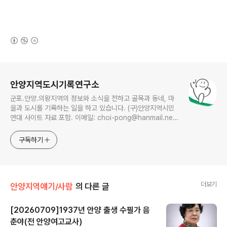
(새창열림)
로그 정보
안양지역도시기록연구소
군포.안양.의왕지역의 정보와 소식을 전하고 골목과 동네, 마
을과 도시를 기록하는 일을 하고 있습니다. (구)안양지역시민
연대 사이트 자료 포함. 이메일: choi-pong@hanmail.net
연락처: 010-3311-1001 최병렬
구독하기
더보기
안양지역얘기/사람
의 다른 글
[20260709]1937년 안양 출생 수필가 음
춘야(전 안양여고교사)
글 내용