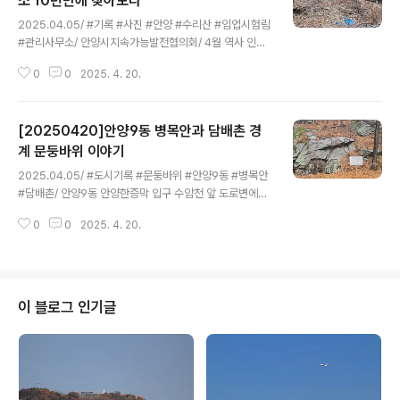
소 10년만에 찾아보다
글 내용
나무 등을 살펴보고 안양시 관련부서 협조로 지난 10년 동
2025.04.05/ #기록 #사진 #안양 #수리산 #임업시험림
안 시람이 발길이 닿지 않았던 미개방구역에 들어가 인간
#관리사무소/ 안양시지속가능발전협의회/ 4월 역사 인문
의 손길이 닿지 않은 곳에서 자라고 있는 식물과 나무들을
학&플로깅. 안양 수리산&담배촌의 역사적 흔적과 숨어있
표본 조사하고, 과거 이곳에서 발견된 고라니의 이야기, 안
0
0
2025. 4. 20.
는 이야기 기행 탐방길에 들리다. 안양시 만안구 병목안로
양의 밤줍기 행사이야기 등을 들으며 시간 여..
312. 수리산 입업시험림 관리사무소가 있던 자리. 지난 2
013년 처음 이곳을 칮았을때 기와집 건물이 있었다. 이후
[20250420]안양9동 병목안과 담배촌 경
2015년무렵 다시 기보니 철거시켜 사라지고 말았다. 건물
이 자리한 산자락 오른쯕 아래에는 돌석도예박물관이 있으
계 문둥바위 이야기
글 내용
며, 아름드리 나무 등 주변 풍관이 멋진 곳이다. 관련글[20
2025.04.05/ #도시기록 #문둥바위 #안양9동 #병목안
2503402]수리산 임업시험림 관리사무소 기록 소환(20
#담배촌/ 안양9동 안양한증막 입구 수암천 앞 도로변에는
13.11.08.)https://ngoanyang.or.kr/10064
커다란 바위 암반이 있는데 이 바위는 병목안과 담배촌의
0
0
2025. 4. 20.
경계이며 문둥바위라 불리운다.안양시지속가능발전협의
회/ 4월 역사 인문학&플로깅. 안양 수리산&담배촌의 역사
적 흔적과 숨어있는 이야기 기행 탐방길을 안내하며 들려
기록으로 남기다. 문둥바위는 2013년 늘푸른안양21실천
협의회(현 안양시지속가능발전협의회)에서 수암천과 수리
이 블로그 인기글
산에 대한 지명 유래와 숨어있는 이야기를 조사하면서 발
굴한 이야기중 하나다.유래 ; 문둥바위 유래에 대해서는 실
재 문둥이들이 살았다는 설이 있고, 담배촌에 사는 천주교
인들이 일반 사람들의 접근을 막기 위해 헛소문을 냈다는
설도 있다. 예전에 천주교인들이 이 바위를 지나..