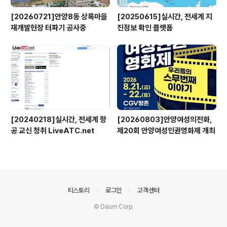
[20260721]안양8동 상록마을
[20250615]실시간, 전세계 지
재개발현장 터파기 공사중
진정보 확인 플랫폼
[20240218]실시간, 전세계 항
[20260803]안양여성의전화,
공 교신 청취 LiveATC.net
제20회 안양여성인권영화제 개최
의안내
티스토리
로그인
고객센터
© Daum Corp.