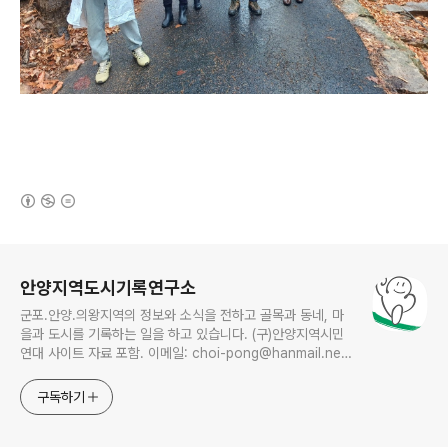
(새창열림)
로그 정보
안양지역도시기록연구소
군포.안양.의왕지역의 정보와 소식을 전하고 골목과 동네, 마
을과 도시를 기록하는 일을 하고 있습니다. (구)안양지역시민
연대 사이트 자료 포함. 이메일: choi-pong@hanmail.net
연락처: 010-3311-1001 최병렬
구독하기