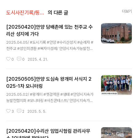
더보기
도시사진기록/동네탐사
의 다른 글
[20250420]안양 담배촌에 있는 천주교 수
리산 성지에 가다
글 내용
2025.04.05/ #도시기록 #안양 #수리산성지 #순례자 #
천주교 #성인최경환 #복자이성례/ 안양시지속가능발전협
의회/ 4월 역사 인문학&플로깅. 안양 수리산&담배촌의 역
0
0
2025. 4. 21.
사적 흔적과 숨어있는 이야기 기행 탐방길에 들리다.
[20250505]안양 도심속 왕개미 서식지 2
025-1차 모니터링
글 내용
2025.05.02/ #왕개미 #옛검역원 #생태 #안양시지속가
능발전협의회 #모니터링 #사진콘테스트/ 안양시지속가능
발전협의회 생태전환분과 회원들이 지난 5월2일 오후 왕
3
2
2025. 5. 5.
개미팀 주관으로 옛 국립농림축산검역본부 정원에 사는 왕
개미 군락지에 대해 탐사하는 2025년도 1차 모니터링을
실시했다. 이날 참석자들은 옛 국립농림축산검역본부에 대
[20250420]수리산 임업시험림 관리사무
한 역사를 이야기를 듣는 한편 본관동앞 정원의 수호신같
은 50년 이상된 버드나무와 왕벚나무, 산수유나무, 튜울립