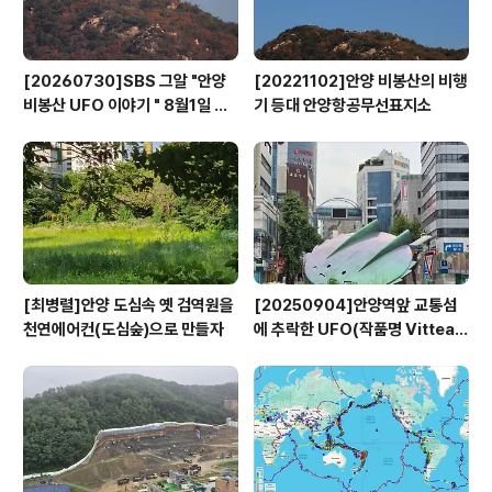
[20260730]SBS 그알 "안양
[20221102]안양 비봉산의 비행
비봉산 UFO 이야기 " 8월1일 방
기 등대 안양항공무선표지소
영
[최병렬]안양 도심속 옛 검역원을
[20250904]안양역앞 교통섬
천연에어컨(도심숲)으로 만들자
에 추락한 UFO(작품명 Vitteau
x)