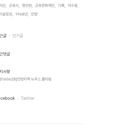
리산,
군포시,
정진원,
군포문화재단,
기록,
석수동,
미샬로프,
1968년,
안양,
근글
인기글
근댓글
지사항
20160628]안양지역 뉴우스 클리핑
acebook
Twitter