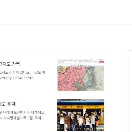
 고지도 잔뜩
된 고지도가 잔뜩 있네요. 그것도 미
sity Of Southern
려진 것들중 일부인데 한국 관련 지
니라 울릉도와 독도 표기 지도도
 표기하고 있습니다.^^ USC
지도' 화제
tion/p15799coll71/searchte
eld/p..
 관내에 배포되면서 화제가 되고
 나라사랑체험프로그램 ‘우리동
 버스정류장에 부착하는 활동을 진행
잘못된 역사인식을 바로잡고, 보훈