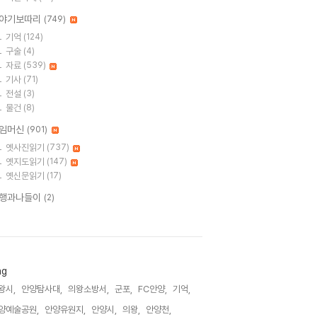
야기보따리
(749)
기억
(124)
구술
(4)
자료
(539)
기사
(71)
전설
(3)
물건
(8)
임머신
(901)
옛사진읽기
(737)
옛지도읽기
(147)
옛신문읽기
(17)
행과나들이
(2)
ag
왕시,
안양탐사대,
의왕소방서,
군포,
FC안양,
기억,
양예술공원,
안양유원지,
안양시,
의왕,
안양천,