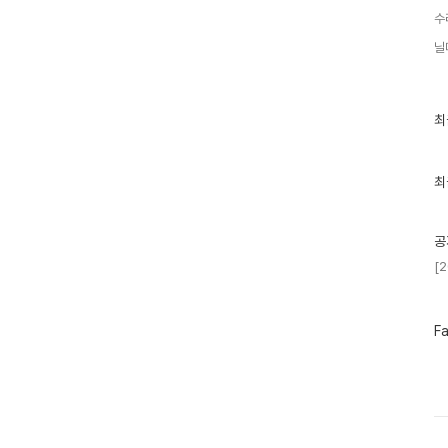
수
닐
최
최
근
글
과
인
최
기
글
공
[
페
F
이
스
북
트
위
터
플