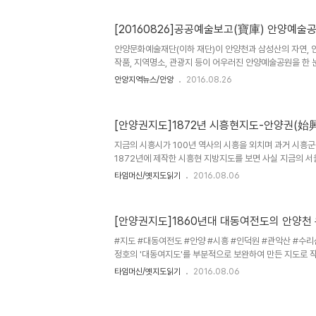
인식 확산을 위해 청소년들이 자주 이용하는 마을버스와 
는 방법으로 나라사랑정신을 확산시키고자 추진됐다. 참여
[20160826]공공예술보고(寶庫) 안양예술
민국 독립 역사, 경기지역 독립역사 교육과 서대문형무소 
통해 나라의 소중함과 조상들의 독립정신을 몸소 체험했다.
안양문화예술재단(이하 재단)이 안양천과 삼성산의 자연, 
청소년들이 직접 만든 ..
작품, 지역명소, 관광지 등이 어우러진 안양예술공원을 한 
제작했다. 안내지도에는 안양파빌리온, 김중업박물관 등의 지
안양지역뉴스/안양
2016.08.26
안양상자집(볼프강 빈터 & 베르트홀트 회르벨트), 전망대(M
양사, 석수동 마애종, 인공폭포 등의 관광지, 그 외 주차장과
처 및 주소 정보가 수록돼 있다. 안양예술공원 안내지도는 
[안양권지도]1872년 시흥현지도-안양권(始興
공원 내 설치된 주요 APAP작품을 선정하고 이를 중심으
원을 특색 있게 즐길 수 있게 한 것은 이번이 처음으로 지도
지금의 시흥시가 100년 역사의 시흥을 외치며 과거 시흥
1872년에 제작한 시흥현 지방지도를 보면 사실 지금의 
중심으로 시흥군의 뿌리였음이 보여준다. 1872년 시흥
타임머신/옛지도읽기
2016.08.06
흥현은 대략 지금의 서울 금천구, 구로구, 영등포구, 관악구,
당되는데 전체적으로 글 위주로 다른 지도처럼 산 외에 그림
1872년 과천지도와 같이 관악산을 주산으로 여기는데, 
[안양권지도]1860년대 대동여전도의 안양천
만 지도상 북쪽으로 표현되어 있다. 왼쪽 아래가 한강이다.
림천인데 오른쪽에 그려놓은 안양천과 합류하여 한강으로 
#지도 #대동여전도 #안양 #시흥 #인덕원 #관악산 #수리
은 포구취락으로 그..
정호의 '대동여지도'를 부분적으로 보완하여 만든 지도로 
타임머신/옛지도읽기
2016.08.06