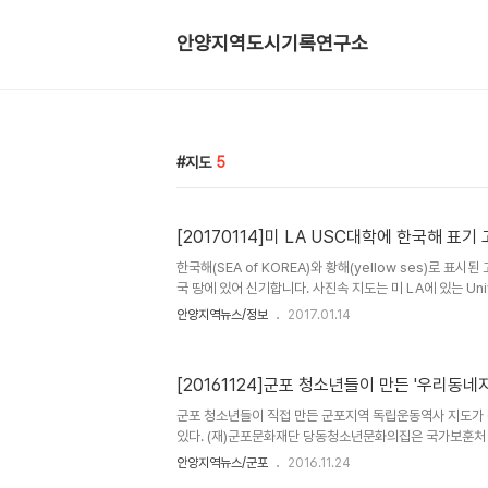
안양지역도시기록연구소
지도
5
[20170114]미 LA USC대학에 한국해 표기
한국해(SEA of KOREA)와 황해(yellow ses)로 표시
국 땅에 있어 신기합니다. 사진속 지도는 미 LA에 있는 Univer
California(USC) 웹사이트의 디지털 라이브러리에 올
안양지역뉴스/정보
2017.01.14
도가 무려 169매나 됩니다. 지도에는 한국해와 황해뿐 아
있는데 색깔이 한반도와 같은 색으로 칠해지거나 한국 땅임을
대학교 한국지도 라이브러리
[20161124]군포 청소년들이 만든 '우리동네
http://digitallibrary.usc.edu/cdm/search/collec
rm/Sea%20of%20Korea%20Map%20Collection/fi
군포 청소년들이 직접 만든 군포지역 독립운동역사 지도가
있다. (재)군포문화재단 당동청소년문화의집은 국가보훈처
네 G-버스 II;’에 참여한 청소년들이 만든 를 관내 주요
안양지역뉴스/군포
2016.11.24
했다고 밝혔다. ‘우리동네 G-버스 II’사업은 청소년들의 