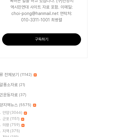
록하는 일을 하고 있습니다. (구)안양지
역시민연대 사이트 자료 포함. 이메일:
choi-pong@hanmail.net 연락처:
010-3311-1001 최병렬
구독하기
류 전체보기
(11142)
알퐁소자료
(21)
민운동자료
(37)
양지역뉴스
(5575)
안양
(3066)
군포
(1151)
의왕
(759)
지역
(375)