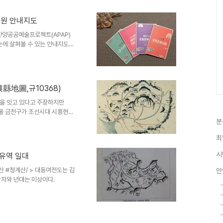
버스정류장에 홍보배너를 부착하
청소년들은 지난 4월부터 대한
공원 안내지도
견학활동, 현충탑 정화활동 등을
 몸소 체험한 결과를 바탕으로
안양공공예술프로젝트(APAP)
눈에 살펴볼 수 있는 안내지도를
역명소, 거울 미로(예페 하인),
VRDV) 등의 APAP작품과 안
 쉼터 등의 편의시설, 각종 문의
여러 형태로 제작된 바 있지만,
縣地圖,규10368)
로 관광코스를 개발해 시민들이 공
 앞면에는 안양예술공원 전..
군을 잇고 있다고 주장하지만
서울 금천구가 조선시대 시흥현의
현지도(始興縣地圖)에 표기된 시
분
 광명시, 안양 만안구 정도에 해
최
 표시를 거의 하지 않았다.
관악산이 읍치의 동쪽에 위치하지
시
 유역 일대
 관악산 왼쪽에 그려진 하천은 도
들어간다. 영등포는 한강가의 작
산 #청계산/ > 대동여전도는 김
안
작자와 년대는 미상이다.