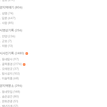
정보
(219)
양지역얘기
(806)
성명
(74)
담론
(647)
사람
(85)
시영상기록
(256)
안양
(236)
군포
(7)
의왕
(13)
시사진기록
(2480)
동네탐사
(97)
골목풍경
(2176)
오래된곳
(37)
탐사공지
(102)
미술작품
(68)
양지역명소
(296)
동네맛집
(148)
숨은공간
(80)
문화관광
(51)
백년가게
(17)