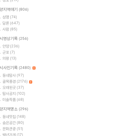
정보
(219)
양지역얘기
(806)
성명
(74)
담론
(647)
사람
(85)
시영상기록
(256)
안양
(236)
군포
(7)
의왕
(13)
시사진기록
(2480)
동네탐사
(97)
골목풍경
(2176)
오래된곳
(37)
탐사공지
(102)
미술작품
(68)
양지역명소
(296)
동네맛집
(148)
숨은공간
(80)
문화관광
(51)
백년가게
(17)