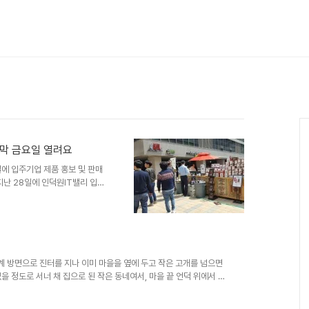
지막 금요일 열려요
에 입주기업 제품 홍보 및 판매
지난 28일에 인덕원IT밸리 입주
을 이루었다. 이번에 개최된 ‘윈윈
창구의 역할을 하고, 인근 주민
)하는 행사로 진행돼 참여 시민의
진 마켓인 만큼 다양한 후원도
이킹북스토리’에서는 부직포 앞치마
고, 인덕원IT밸리내 카페인 ..
계 방면으로 진터를 지나 이미 마을을 옆에 두고 작은 고개를 넘으면
을 정도로 서너 채 집으로 된 작은 동네여서, 마을 끝 언덕 위에서 일
는 소리, 기침하는 소리, 대문 여닫는 소리 등이 모두 들려서, 시쳇말
 집안 같은 동네였다.느티나무 가지 밑으로 나 있었던 집 너머 오솔길