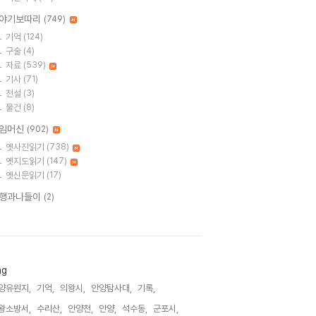
야기보따리
(749)
기억
(124)
구술
(4)
자료
(539)
기사
(71)
전설
(3)
물건
(8)
임머신
(902)
옛사진읽기
(738)
옛지도읽기
(147)
옛신문읽기
(17)
행과나들이
(2)
ag
양유원지,
기억,
의왕시,
안양탐사대,
기록,
왕소방서,
수리산,
안양천,
안양,
석수동,
군포시,