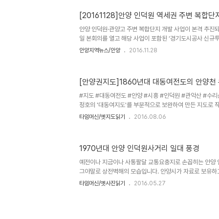
에서 사당골 개울까지와 아래 논가 동네 어귀 향나무에서 
다. 그 당시에 인덕원 사거리는 대처였다. 우리 마을에 없는 것
[20161128]안양 인덕원 역세권 주변 복합단
안양 인덕원·관양고 주변 복합단지 개발 사업이 본격 추진되
일 본회의를 열고 해당 사업이 포함된 ‘경기도시공사 신규투
을 의결처리했다. 안양 인덕원·관양고 복합단지 사업은 안양
안양지역뉴스/안양
2016.11.28
21만3천㎡ 부지를 복합상업단지로, 관양동 523-4 일
등 친환경 주거단지를 조성하는 사업이다. 해당사업 동의
정위원회에서 시의원과 지역주민들의 반대 민원 해결이 우
[안양권지도]1860년대 대동여전도의 안양천
된 사안이었으나 이날 본회의에서 처리됨에 따라 GB 해제
거쳐 2018년 상반기 착공에 들어갈 예정이다.
#지도 #대동여전도 #안양 #시흥 #인덕원 #관악산 #수리
정호의 '대동여지도'를 부분적으로 보완하여 만든 지도로 
타임머신/옛지도읽기
2016.08.06
1970년대 안양 인덕원사거리 일대 풍경
예전이나 지금이나 사통팔달 교통요충지로 손꼽히는 안양 
그야말로 상전벽해의 모습입니다. 안양시가 자료로 보유하
된 것이지요. 사진 하단의 우측길이 안양 비산동방향, 좌측
타임머신/옛사진읽기
2016.05.27
쪽, 아래쪽은 과천으로 가는 길이지요. 사진 좌측의 흰색
양동고, 현 신성고)이며 그 뒤쪽은 참나무숲으로 지금은 없어
물들은 동일방직(현 대우아파트.대림아트트)이 보이고 그 
습니다. 경기도가 한양에서 해남까지의 삼남길(옛길) 복원에