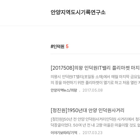
안양지역도시기록연구소
인덕원
5
[2017508]의왕 인덕원IT밸리 플리마켓 마
의왕시 인덕원IT밸리(포일동 소재)에서 매월 마지막 금요일
의 장을 마련하기 위한 플리마켓이 열기로 하고 처음 열린 
민은 물론 안양, 과천시민 등 약 1,000여명의 찾아와 성황
안양지역뉴스/의왕
2017.05.08
플리마켓’은 인덕원IT밸리내 입주한 기업들에게는 제품홍보
들에게는 중소기업 제품을 저렴한 가격에 판매(30~80%
만족도가 높았다. 입주기업들의 자발적 참여를 통해 만들어
[정진원]1950년대 안양 인덕원사거리
이어졌다. ‘The제주돈’에서는 수제맥주 300잔을, ‘메
를 무료로 제공하여 참여한 업체와 시민들에게 큰 호응을 얻었
[정진원]50년 전 안양 인덕원사거리인덕원 사거리에서 청
덕장골이었다. 50여 년 전 내 고향 마을은 마을이랄 것도 없
하는 사람들의 하얀 겨울 입김이 보였고, 이웃집들의 애기 우
이야기보따리/기억
2017.03.23
로 프라이버시가 있을 것도 없고, 있어도 지켜질 수 없는 한