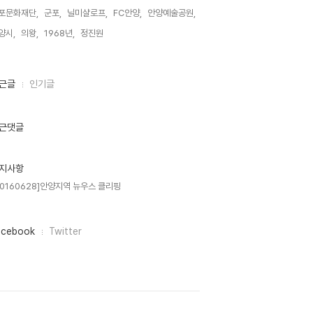
포문화재단,
군포,
닐미샬로프,
FC안양,
안양예술공원,
양시,
의왕,
1968년,
정진원,
근글
인기글
근댓글
지사항
20160628]안양지역 뉴우스 클리핑
acebook
Twitter