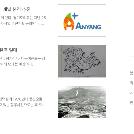
뒷동산 소나무가 서 있었던 곳까지가 산토끼 굴 같은 우리들의 둥지였
들, 볼 수 없었던..
지 개발 본격 추진
게 됐다. 경기도의회는 지난 25
자사업 추진계획 동의안’ 두 건
시 동안구 관양동 141-3 일대
대 21만2천㎡ 부지에 따복하우스
안은 경기도의회 상임위인 기획재
선이라며 두 번씩이나 보류 처리
 유역 일대
를 위한 도시관리계획 신청 등을
산 #청계산/ > 대동여전도는 김
작자와 년대는 미상이다.
분
최
시
인덕원의 1970년대 풍경으로
안
고 있는 항공사진으로는 꽤 오래
길은 성남쪽, 위쪽은 군포.의왕
건물은 성림고등공민학교(이후 안
졌지요. 그 뒤로 보이는 흰 건
앞으로는 학의천이 지나가고 있
 나섰는데 사진 하단의 도로 아