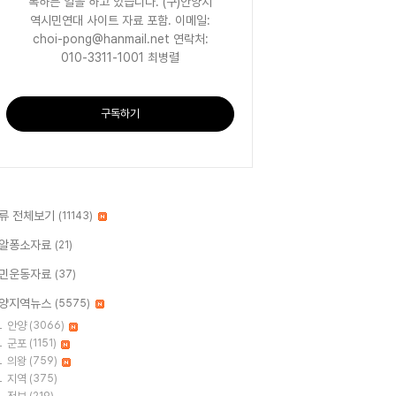
록하는 일을 하고 있습니다. (구)안양지
역시민연대 사이트 자료 포함. 이메일:
choi-pong@hanmail.net 연락처:
010-3311-1001 최병렬
구독하기
류 전체보기
(11143)
알퐁소자료
(21)
민운동자료
(37)
양지역뉴스
(5575)
안양
(3066)
군포
(1151)
의왕
(759)
지역
(375)