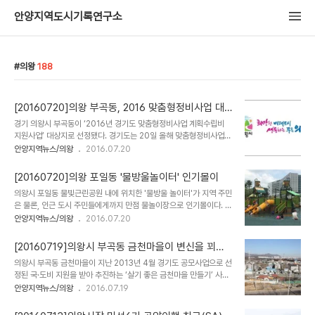
안양지역도시기록연구소
의왕
188
[20160720]의왕 부곡동, 2016 맞춤형정비사업 대
상지 선정
경기 의왕시 부곡동이 ‘2016년 경기도 맞춤형정비사업 계획수립비
지원사업’ 대상지로 선정됐다. 경기도는 20일 올해 맞춤형정비사업에
응모한 총 3개 지구를 대상으로 현장방문 평가를 실시한 결과 의왕 부
안양지역뉴스/의왕
2016.07.20
곡동과 시흥 대야동 2개 지구를 최종 선정했다고 밝혔다. 의왕 부곡동
은 주택재개발정비구역에서 해제된 지역으로 정비계획 수립비를 지원
[20160720]의왕 포일동 '물방울놀이터' 인기몰이
받는데 마을 주민들이 스스로 마을개발계획을 수립히고, 국가공모사
의왕시 포일동 물빛근린공원 내에 위치한 '물방울 놀이터'가 지역 주민
업에 응모하게 된다. 국가공모에 선정될 경우 사업비를 지원받는다. 도
은 물론, 인근 도시 주민들에게까지 만점 물놀이장으로 인기몰이다. 지
에 따르면 2013년부터 2015년까지 17개 지구에 계획수립비를 지원
난 2012년 설치돼 5년째 운영되고 있는 '물방울 놀이터'는 평소에는
안양지역뉴스/의왕
2016.07.20
했으며, 이 가운데 11개 지구가 국비 지원 사업에 선정돼 국비 232억
일반 놀이터로 사용되다 무더운 여름이 오면 물놀이를 즐길 수 있는 물
원을 확보했다. 이들 지구에는 2018년까지 국비와 도비, 시비 등 약
놀이장으로 변신해 시민들을 맞고 있는데 음수대, 그늘막, 벤치 등의
461억 원의 사업비가 투입돼 주거..
[20160719]의왕시 부곡동 금천마을이 변신을 꾀한
편의시설은 물론 수질과 안전 관리를 위해 신발장과 화장실이 설치돼
다
의왕시 부곡동 금천마을이 지난 2013년 4월 경기도 공모사업으로 선
있고 응급처치 수료자와 관리요원이 놀이터 주위를 수시로 돌며 이용
정된 국·도비 지원을 받아 추진하는 ‘살기 좋은 금천마을 만들기’ 사업
자의 안전과 질서를 챙긴다. 특히 물방울놀이터의 물도 매일 교체하는
을 통해 변신을 꾀하고 있다. 의왕시에 따르면 ‘살기 좋은 금천마을 만
안양지역뉴스/의왕
2016.07.19
상수도 물이어서 안심하고 이용할 수 있다. '물방울 놀이터'는 9월 1일
들기’ 사업에는 총 51억원(국비 25억 5000만원, 도비 7억 5000
까지 평일과 토요일 오전 10시부터 오후 5시까지 무료로 운영되며 매
만원, 시비 18억원)의 예산이 투입돼 도시계획공원 1곳, 도시계획도로
주 일요일은 휴무다. 시 관계자..