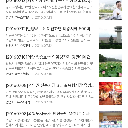
[20160713]의왕시장 민선6기 공약이행 최고(SA)
3개를 신설하고 도로 한가운데 있는 전신주 이설, 하천변 도로 정비
등급
경기 의왕시는 12일 한국매니페스토실천본부가 발표한 ‘전국 시군구
등으로 주변 주거 환경도 쾌적하게 정비하고 노후화된 마을회관의 증
청장 공약이행 및 정보공개 평가’에서 최고등급인 SA등급을 획득했다
축과 리모델링을 통해 주민공동체 활동 공간으로 활용하도록 했으며
고 밝혔다. 한국매니페스토실천본부는 공약이행완료, 목표달성, 주민
안양지역뉴스/의왕
2016.07.13
놀이터를 정비해 마을 어린이들이 안심하고 뛰어놀 수 있는 공간도 마
소통, 웹소통, 공약일치도 등 공약이행정보를 직접 평가해 이 같은 결
련한다. 또한 범죄예방 환경설계(CPTED)기법을 활용해 범죄 발생
과를 발표했다. 의왕시의 전체 공약 대비 공약이행률은 7월 현재
위험과 주민 불안감을 감소시키..
[20160712]안양교도소 이전하면 의왕시에 500억
50.9%, 목표대비 달성도는 90.9%였으며, 공약내용을 변경할 경우
주겠다
이필운 안양시장이 12일 국책사업으로 안양교도소 이전이 확정되면
에도 주민들에게 직접 승인을 받고있는 것으로 나타나 민주적 절차를
의왕시에 발전기금으로 500억원을 제공할 의사가 있음을 공식 표명
가장 잘 이행하는 자치단체로 평가받았다. 또한 시는 공약을 시민들이
했다. 이는 지난 5일 김성제 의왕시장이 취임 2주년 기자회견에서 "경
안양지역뉴스/지역
2016.07.12
상시 확인할 수 있도록 구체적인 실천 계획과 추신 실적을 시 홈페이지
기남부 법무타운'(가칭) 조성과 관련해 "정부 부처 간 합의를 전제로
에 6개월 단위로 게시하고 있다. 시민평가단을 통해 공약의 완료, 변
교도소 이전을 추진하는 안양시가 개발이익금 중 500억원을 의왕시
경 등 공약 추진사항에 대한 객관적인 평가를 ..
[20160710]의왕 왕송호수 연꽃경관지 장관이예요
에 제공해야 한다"고 밝힌 데 대한 반응이다. 이 시장은 이날 시청 기
의왕시 초평동 366번지 일대 연꽃경관지에 각양각색의 연꽃들이 꽃
사송고실을 방문해 "의왕시가 안양교도소 이전에 따른 개발협력금
망울을 터뜨리기 시작해 그야말로 장관이다. 왕송호수 서쪽 호숫가에
500억원을 제공해 줄 것을 안양시에 공식적으로 제안하면 수용하겠
위치한 초평동 연꽃 경관지는 매년 여름이면 다양한 연꽃이 만개해 도
안양지역뉴스/의왕
2016.07.10
다"고 밝혔다. 이필운 시장은 김성제 의왕시장이 기자회견을 통해
시민의 휴식처는 물론 사진동호회 등의 출사지로 큰 인기를 끌고 있는
500억 요구 제안 표명 이후 시민대책위원회와 안양시의원들과 간담
곳으로 올해 새로 조성한 코스모스 단지와 자색 벼 글씨가 함께 어우러
회를 갖고 이같은 결정을 내린 것으로 알려졌다. 특히 ..
[20160708]안양권 전통시장 3곳 골목형시장 육성
져 더욱 멋진 경관을 연출해 인근 자연학습장, 철도박물관, 레일바이크
대상지 선정
군포 로데오거리상점가, 안양 호계시장, 의왕 부곡도깨비시장 등 경기
등으로 산책객들에게 많은 볼거리를 제공하고 있다. 초평동 연꽃단지
도내 전통시장 11곳이‘2016년 골목형시장 육성사업’대상지로 선정돼
는 의왕시민뿐만 아니라 인근 군포와 수원에서도 많은 사람들이 찾아
이달중 경기지방중소기업청과 협약을 체결한후 골목형시장 육성사업
안양지역뉴스/지역
2016.07.08
오는 곳이다. 아름다운 농촌경관을 이루고 있어 도시민에게 고향 같은
이 본격적으로 착수한다. ‘2016년 골목형시장 육성사업’은 도심과 주
정취를 느끼게 해주고 생태환경을 몸으로 만끽할 수 있는 곳이다. 한
택가 등에 위치한 전통시장에 현대적 쇼핑센터가 제공하지 못하는 차
편, 시는 초평동에 레일바이크를 중심으로 한 연..
[20160708]의왕도시공사, 안전공단 MOU우수사례
별적 문화콘텐츠를 제공하는 사업이다. 선정된 시장에는 국비와 시·군
전국1위
의왕도시공사(사장 이성훈)는 지난 5일 서울 삼성동 코엑스컨퍼런스
비 1:1 부담으로 1년간 최대 6억원을 지원하며, ‘1시장 1특색의 특화상
룸에서 개최된 ‘2016년 업무협약 이행 우수사례 발표대회’에서 전국
품 개발’ 등 전통시장의 개성과 특색을 발굴할 수 있도록 돕는다. 특화