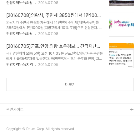
1위인 고용노동부 장관상(전국 1위)을 수상했다. 2016년 업무협약 이
안양지역뉴스/의왕
2016.07.08
상품은 내년 2월 말까지 개발하며, 사업종료 후에는 문화관광형시장
행 우수사례 발표대회는 안전보건공단이 제49회 산업안전보건 강조
육성사업 신청을 통해 연속적인 지원을 할 계획이다. 2015년 시작한
주간 행사의 일환으로 개최한 국내 최대 산업안전보건 행사다. 산재예
골목형시장 육성사업은 현재까지 경기..
[20160708]의왕시, 주민세 3850원에서 1만1000
방 전문기관인 안전보건공단과 업무협약(2013년 3월 20일)을 맺은
원으로 인상
의왕시가 주민세 현실화 차원에서 14년만에 주민세(개인균등분)를
공공기관 및 산업체가 그 이행사항을 경연 형식으로 발표해 우열을 가
3850원에서 1만1000원(지방교육세 10% 포함)으로 인상한다. 주
린다. 이번 대회는 350개 안전보건 업무협약 기관 중 전국에서 뽑힌
민세(개인균등분)는 매년 8월 1일을 기준으로 재산과 소득에 관계없
안양지역뉴스/의왕
2016.07.08
26개 기업이 참가한 가운데 6개 기관이 본선에 진출, 의왕도시공사가
이 관내에 주소를 둔 세대주가 최소한의 자치경비를 부담하는 회비적
대상을 수상했다. 이날 경연에서 의왕도시공사는 ‘사람 중심의 안전도
성격의 조세다. 국민기초생활수급자는 과세대상에서 제외된다. 의왕
시, 안전하고 살기 좋은 의왕, 안전..
[20160705]군포.안양.의왕 호우경보... 긴급재난문
시는 지난 2002년부터 지금까지 14년간 시민의 세 부담을 최소화하
자
국민안전처가 오늘(5일) 오전 10시33분 군포.안양.의왕 거주 주민들
기 위해 세율변동 없이 주민세(개인균등분)를 부과해왔으나 현재 세액
에게 긴급재난문자를 발송했다. 국민안전처는 경기 군포와 안양, 과천
이 징수비용에 미치지 못할 정도로 낮은 데다, 급증하는 주민복지수요
지역에 이날 오전 10시23분부로 호우경보를 발령했다고 알리며 산사
안양지역뉴스/지역
2016.07.05
를 충족하기 위한 추가 재원 확보가 필요해졌고, 주민세 인상권고 불이
태 상습침수 등 위험지역 대피, 외출자제 등 안전에 주의할 것을 당부
행 지자체에 대한 정부의 지방교부세 차등지원 방침으로 정부지원금
했다. 기상청에 따르면 경기도 대부분 지역에는 장마전선의 영향으로
감소가 예상됨에 따라 세율변동 없이 기존대로 주민세..
호우특보가 발효 중으로 수도권기상청은 5일 오전 10시 20분을 기해
더보기
과천, 안양, 군포 지역에 내려진 호우주의보를 호우경보로 대치한다고
밝혔다. 호우주의보는 6시간 강우량이 70㎜ 이상으로 예상되거나
12시간 강우량이 110㎜ 이상으로 예상될 때이며 호우경보는 6시간
강우량이 110㎜ 이상, 12시간 강우량이 180㎜ 이상일 때 내려진
다. 기상청 관계자는 "오후들어 비가 ..
관련사이트
Copyright © Daum Corp. All rights reserved.